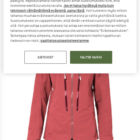
pääsyltä. Napsauttamalla Valitse kaikki annat suostumuksesi sille, että
toimimme edellä kuvatulla tavalla.
Jos et halua hyväksyä muita kuin
(0)
teknisesti välttämättömiä evästeitä, paina tästä
. Voit kuitenkin myös milloin
tahansa muuttaa evästeasetuksiasi asetuksista ja valita yksittäisiä luokkia.
Suostumuksesi on vapaaehtoinen, eikä tämän verkkosivuston käyttö edellytä
sitä. Voit peruuttaa suostumuksesi tai antaa sen ensimmäisen kerran milloin
tahansa verkkosivustomme alaosassa olevasta kohdasta ”Evästeasetukset”.
Tarkempaa tietoa aiheesta, mukaan lukien kolmansiin maihin tapahtuvan
tiedonsiirron riskit,
saattietosuojaselosteestamme
.
ASETUKSET
VALITSE KAIKKI