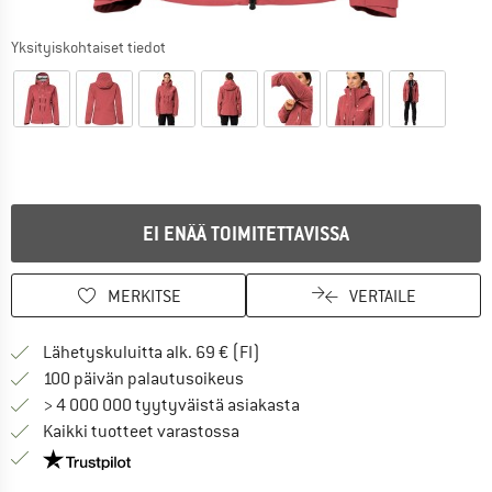
Yksityiskohtaiset tiedot
EI ENÄÄ TOIMITETTAVISSA
MERKITSE
VERTAILE
Löydä toimitustiedot täältä! A
Lähetyskuluitta alk. 69 € (FI)
Siirry palautusoikeuteen täältä A
100 päivän palautusoikeus
> 4 000 000 tyytyväistä asiakasta
Kaikki tuotteet varastossa
Meillä on Trustpilot -sertifiointi - lue lisää tästä!