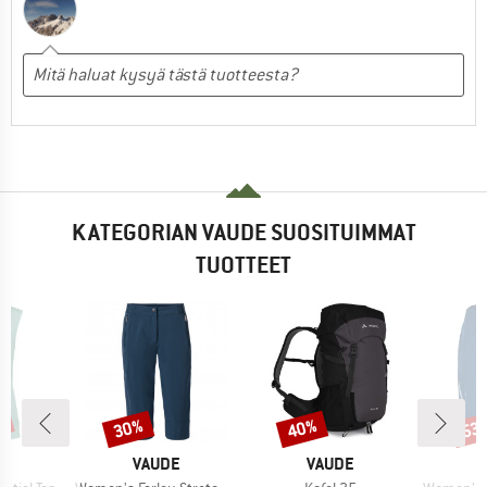
KATEGORIAN VAUDE SUOSITUIMMAT
TUOTTEET
%
30%
40%
53
Alennus
Alennus
Alen
KI
MERKKI
MERKKI
E
VAUDE
VAUDE