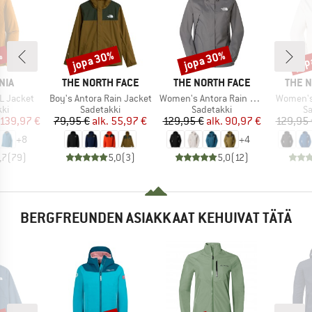
%
jopa 30%
jopa 30%
jop
Alennus
Alennus
Alen
MERKKI
MERKKI
MERK
NIA
THE NORTH FACE
THE NORTH FACE
THE 
Tuote
Tuote
Tuote
3L Jacket
Boy's Antora Rain Jacket
Women's Antora Rain Jacket
Women's
yhmä
Tuoteryhmä
Tuoteryhmä
T
kki
Sadetakki
Sadetakki
Sa
nta
ennettu hinta
Hinta
Alennettu hinta
Hinta
Alennettu hinta
139,97 €
79,95 €
alk.
55,97 €
129,95 €
alk.
90,97 €
129,95 
+
8
+
4
,7
(
79
)
5,0
(
3
)
5,0
(
12
)
BERGFREUNDEN ASIAKKAAT KEHUIVAT TÄTÄ