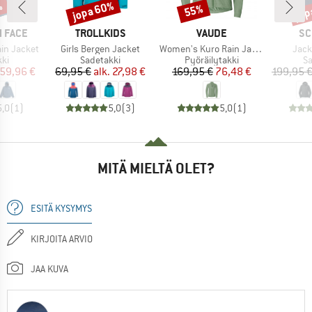
%
jopa 60%
jop
55%
Alennus
Alennus
Alen
MERKKI
MERKKI
ME
 FACE
TROLLKIDS
VAUDE
SC
Tuote
Tuote
Tuot
ain Jacket
Girls Bergen Jacket
Women's Kuro Rain Jacket
Jack
yhmä
Tuoteryhmä
Tuoteryhmä
T
kki
Sadetakki
Pyöräilytakki
Sa
nta
ennettu hinta
Hinta
Alennettu hinta
Hinta
Alennettu hinta
59,96 €
69,95 €
alk.
27,98 €
169,95 €
76,48 €
199,95 
5,0
(
1
)
5,0
(
3
)
5,0
(
1
)
MITÄ MIELTÄ OLET?
ESITÄ KYSYMYS
KIRJOITA ARVIO
JAA KUVA