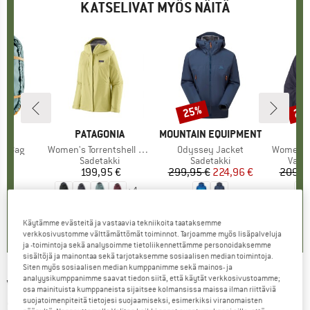
KATSELIVAT MYÖS NÄITÄ
25%
22
Alennus
Alen
I
ER
MERKKI
PATAGONIA
MERKKI
MOUNTAIN EQUIPMENT
ME
PA
pe Bag
Tuote
Women's Torrentshell 3L Jacket
Tuote
Odyssey Jacket
Tuote
Women's 
yhmä
ag
Tuoteryhmä
Sadetakki
Tuoteryhmä
Sadetakki
Tuot
Vapaa
 €
nta
199,95 €
Hinta
299,95 €
Hinta
Alennettu hinta
224,96 €
209,9
+
4
5,0
(
1
)
4,7
(
63
)
0,0
(
0
)
Käytämme evästeitä ja vastaavia tekniikoita taataksemme
verkkosivustomme välttämättömät toiminnot. Tarjoamme myös lisäpalveluja
ja -toimintoja sekä analysoimme tietoliikennettämme personoidaksemme
sisältöjä ja mainontaa sekä tarjotaksemme sosiaalisen median toimintoja.
Siten myös sosiaalisen median kumppanimme sekä mainos- ja
analyysikumppanimme saavat tiedon siitä, että käytät verkkosivustoamme;
VAUDE
-
Women's Monviso 3L Jacket -
osa mainituista kumppaneista sijaitsee kolmansissa maissa ilman riittäviä
suojatoimenpiteitä tietojesi suojaamiseksi, esimerkiksi viranomaisten
Sadetakki