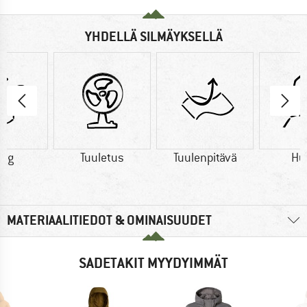
YHDELLÄ SILMÄYKSELLÄ
9 g
Tuuletus
Tuulenpitävä
Hu
MATERIAALITIEDOT & OMINAISUUDET
SADETAKIT MYYDYIMMÄT