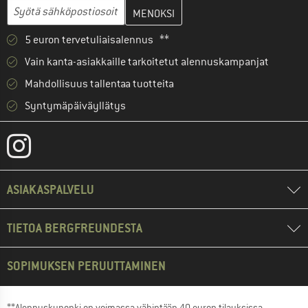
Anna sähköpostiosoitteesi ja luo seuraavassa vaiheessa asiakast
Sähköpostiosoite
5 euron tervetuliaisalennus **
Vain kanta-asiakkaille tarkoitetut alennuskampanjat
Mahdollisuus tallentaa tuotteita
Syntymäpäiväyllätys
ASIAKASPALVELU
TIETOA BERGFREUNDESTA
SOPIMUKSEN PERUUTTAMINEN
**Alennuskuponki on voimassa vähintään 40 euron tilauksissa