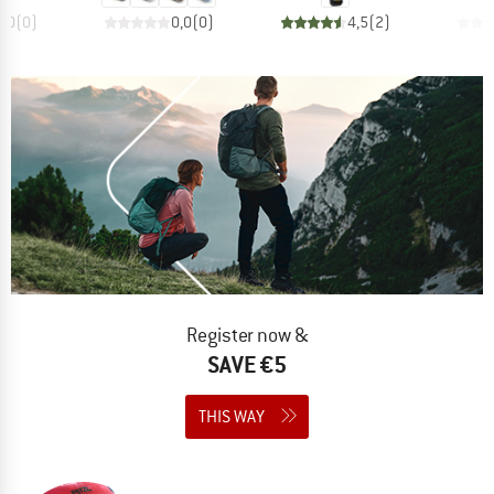
0,0
(
0
)
0,0
(
0
)
4,5
(
2
)
Register now &
SAVE €5
THIS WAY