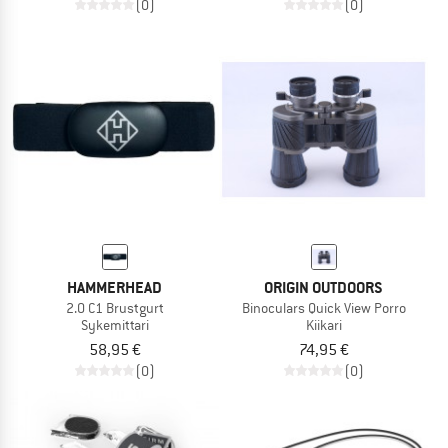
(0)
(0)
HAMMERHEAD
ORIGIN OUTDOORS
2.0 C1 Brustgurt
Binoculars Quick View Porro
Sykemittari
Kiikari
58,95 €
74,95 €
(0)
(0)