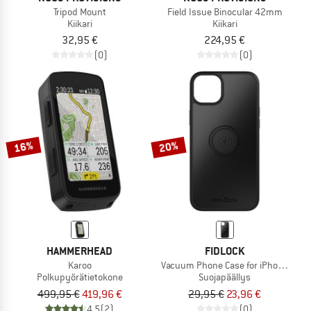
Tripod Mount
Field Issue Binocular 42mm
Kiikari
Kiikari
32,95 €
224,95 €
(0)
(0)
16%
20%
HAMMERHEAD
FIDLOCK
Karoo
Vacuum Phone Case for iPhone 14 Pl
Polkupyörätietokone
Suojapäällys
499,95 €
419,96 €
29,95 €
23,96 €
4,5
(2)
(0)