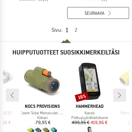
SEURAAVA
1
Sivu:
2
HUIPPUTUOTTEET SUOSIKKIMERKEILTÄSI
16%
Alennus
KI
MERKKI
MERKKI
A
NOCS PROVISIONS
HAMMERHEAD
Tuote
Tuote
Tuote
p 1933
Zoom Tube Monocular 32mm
Karoo
Eterna
yhmä
Tuoteryhmä
Tuoteryhmä
ss
Kiikari
Polkupyörätietokone
nta
ennettu hinta
Hinta
Hinta
Alennettu hinta
,96 €
79,95 €
499,95 €
419,96 €
2