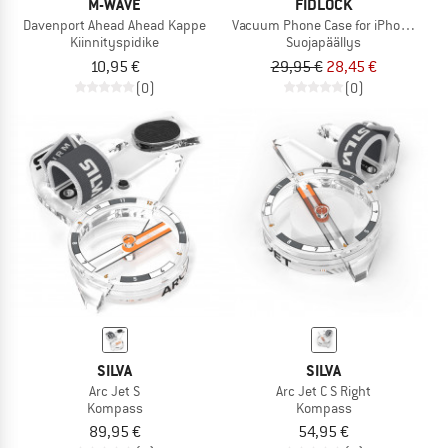
M-WAVE
FIDLOCK
Davenport Ahead Ahead Kappe
Vacuum Phone Case for iPhone 15 Pl
Kiinnityspidike
Suojapäällys
10,95 €
29,95 €
28,45 €
(0)
(0)
SILVA
SILVA
Arc Jet S
Arc Jet C S Right
Kompass
Kompass
89,95 €
54,95 €