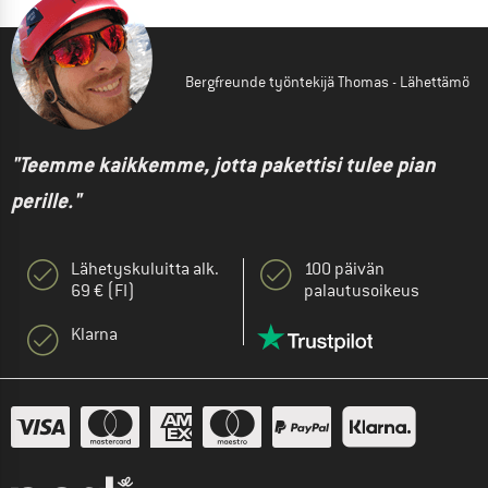
Bergfreunde työntekijä Thomas - Lähettämö
"Teemme kaikkemme, jotta pakettisi tulee pian
perille."
Lähetyskuluitta alk.
100 päivän
69 € (FI)
palautusoikeus
Klarna