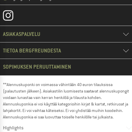
ASIAKASPALVELU
TIETOA BERGFREUNDESTA
SOPIMUKSEN PERUUTTAMINEN
**Alennuskuponki on voimassa vähintään 40 euron tilauksissa
(palautusten jälkeen). Asiakastilin luomisesta saatavat alennuskupongit
voidaan lunastaa vain kerran henkilöä ja tilausta kohden.
Alennuskuponkia ei voi käyttää kategorioihin kirjat & kartat, retkiruoat ja
lahjakortit. Ei voi vaihtaa käteiseksi. Ei voi yhdistää muihin koodeihin.
Alennuskuponkia ei saa luovuttaa toiselle henkilölle tai julkaista.
Highlights