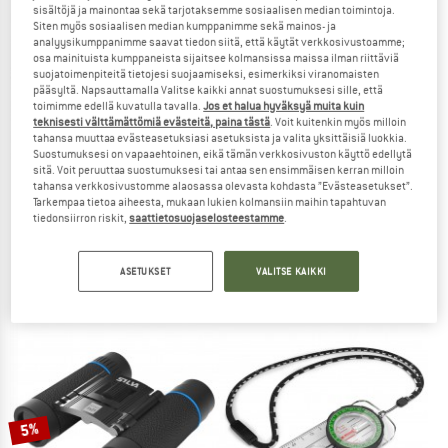
sisältöjä ja mainontaa sekä tarjotaksemme sosiaalisen median toimintoja.
Siten myös sosiaalisen median kumppanimme sekä mainos- ja
TO THE SALE
analyysikumppanimme saavat tiedon siitä, että käytät verkkosivustoamme;
osa mainituista kumppaneista sijaitsee kolmansissa maissa ilman riittäviä
suojatoimenpiteitä tietojesi suojaamiseksi, esimerkiksi viranomaisten
pääsyltä. Napsauttamalla Valitse kaikki annat suostumuksesi sille, että
toimimme edellä kuvatulla tavalla.
Jos et halua hyväksyä muita kuin
teknisesti välttämättömiä evästeitä, paina tästä
. Voit kuitenkin myös milloin
tahansa muuttaa evästeasetuksiasi asetuksista ja valita yksittäisiä luokkia.
Suostumuksesi on vapaaehtoinen, eikä tämän verkkosivuston käyttö edellytä
sitä. Voit peruuttaa suostumuksesi tai antaa sen ensimmäisen kerran milloin
tahansa verkkosivustomme alaosassa olevasta kohdasta ”Evästeasetukset”.
Tarkempaa tietoa aiheesta, mukaan lukien kolmansiin maihin tapahtuvan
SILVA
SILVA
tiedonsiirron riskit,
saattietosuojaselosteestamme
.
Pocket Compass
Trail Drop
Kompass
Kompass
ASETUKSET
VALITSE KAIKKI
15,95 €
19,95 €
2,5
(2)
(0)
5%