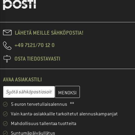
LÄHETÄ MEILLE SÄHKÖPOSTIA!
+49 7121/70 12 0
OSTA TIEDOSTAVASTI
AVAA ASIAKASTILI
Anna sähköpostiosoitteesi ja luo seuraavassa vaiheessa asiakast
Sähköpostiosoite
5 euron tervetuliaisalennus **
Vain kanta-asiakkaille tarkoitetut alennuskampanjat
Mahdollisuus tallentaa tuotteita
Syntymäpäiväyllätys