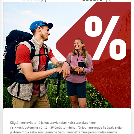
Our summer sale enters its next
Käytämme evästeitä ja vastaavia tekniikoita taataksemme
phase
verkkosivustomme välttämättömät toiminnot. Tarjoamme myös lisäpalveluja
ja -toimintoja sekä analysoimme tietoliikennettämme personoidaksemme
NOW UP TO 50% OFF