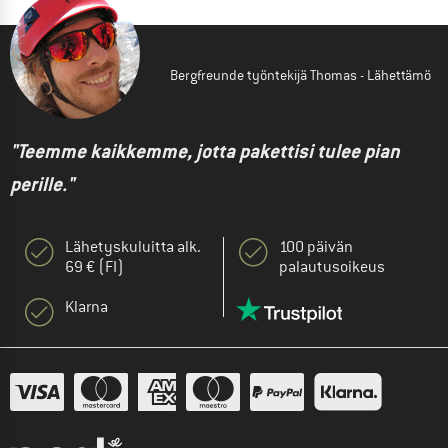
Bergfreunde työntekijä Thomas - Lähettämö
"Teemme kaikkemme, jotta pakettisi tulee pian
perille."
Lähetyskuluitta alk.
100 päivän
69 € (FI)
palautusoikeus
Klarna