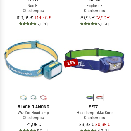
Nao RL
Explore 5
Otsalamppu
Otsalamppu
169,95 €
144,46 €
79,95 €
67,96 €
5,0
(4)
5,0
(4)
15%
BLACK DIAMOND
PETZL
Wiz Kid Headlamp
Headlamp Tikka Core
Otsalamppu
Otsalamppu
24,95 €
59,95 €
50,96 €
5,0
(1)
4,7
(3)