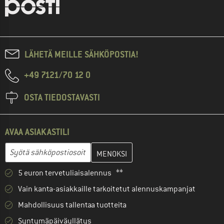
LÄHETÄ MEILLE SÄHKÖPOSTIA!
+49 7121/70 12 0
OSTA TIEDOSTAVASTI
AVAA ASIAKASTILI
Anna sähköpostiosoitteesi ja luo seuraavassa vaiheessa asiakast
Sähköpostiosoite
5 euron tervetuliaisalennus **
Vain kanta-asiakkaille tarkoitetut alennuskampanjat
Mahdollisuus tallentaa tuotteita
Syntymäpäiväyllätys