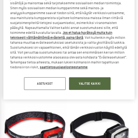
sisältöjä ja mainontaa sekä tarjotaksemme sosiaalisen median toimintoja.
Siten myös sosiaalisen median kumppanimme sekä mainos- ja
TO THE SALE
analyysikumppanimme saavat tiedon siitä, että käytät verkkosivustoamme;
osa mainituista kumppaneista sijaitsee kolmansissa maissa ilman riittäviä
suojatoimenpiteitä tietojesi suojaamiseksi, esimerkiksi viranomaisten
pääsyltä. Napsauttamalla Valitse kaikki annat suostumuksesi sille, että
toimimme edellä kuvatulla tavalla.
Jos et halua hyväksyä muita kuin
teknisesti välttämättömiä evästeitä, paina tästä
. Voit kuitenkin myös milloin
tahansa muuttaa evästeasetuksiasi asetuksista ja valita yksittäisiä luokkia.
Suostumuksesi on vapaaehtoinen, eikä tämän verkkosivuston käyttö edellytä
sitä. Voit peruuttaa suostumuksesi tai antaa sen ensimmäisen kerran milloin
tahansa verkkosivustomme alaosassa olevasta kohdasta ”Evästeasetukset”.
Tarkempaa tietoa aiheesta, mukaan lukien kolmansiin maihin tapahtuvan
CAMPO LIBRE
CAMPO LIBRE
tiedonsiirron riskit,
saattietosuojaselosteestamme
.
Leni
Leni Campinglampe
LED-lamppu
LED-lamppu
ASETUKSET
VALITSE KAIKKI
42,95 €
39,95 €
5,0
(2)
5,0
(3)