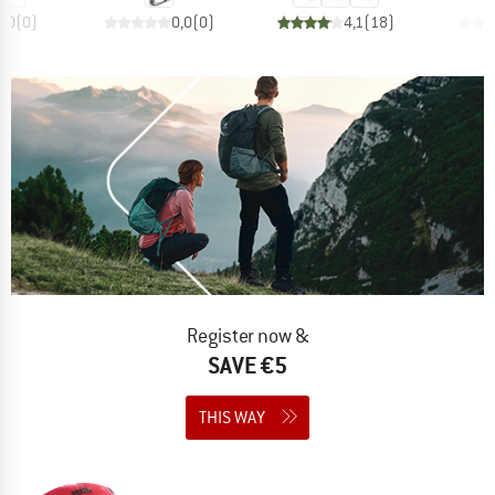
0,0
(
0
)
0,0
(
0
)
4,1
(
18
)
Register now &
SAVE €5
THIS WAY