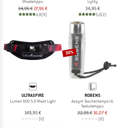
Otsalamppu
Lyhty
34,95 €
27,96 €
34,95 €
4,8
(9)
5,0
(2)
30%
ULTRASPIRE
ROBENS
Lumen 600 5.0 Waist Light
Assynt Taschenlampe UL
Taskulamppu
149,95 €
22,95 €
16,07 €
(0)
(0)