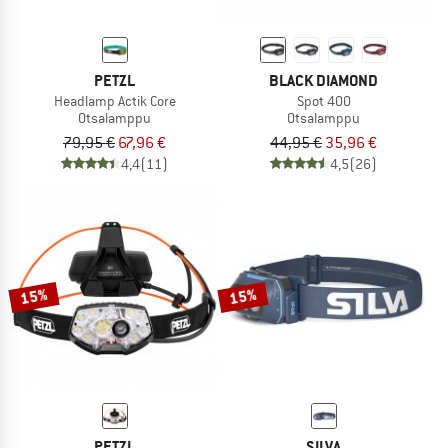
PETZL
BLACK DIAMOND
Headlamp Actik Core
Spot 400
Otsalamppu
Otsalamppu
79,95 €
67,96 €
44,95 €
35,96 €
4,4
(11)
4,5
(26)
15%
15%
PETZL
SILVA