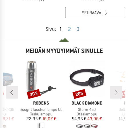
SEURAAVA
1
Sivu:
2
3
MEIDÄN MYYDYIMMÄT SINULLE
%
30%
20%
15
Alennus
Alennus
Alen
KI
MERKKI
MERKKI
M
L
ROBENS
BLACK DIAMOND
O
Tuote
Tuote
Tuote
a 1R RGB
Assynt Taschenlampe UL
Storm 450
Delta
hmä
Tuoteryhmä
Tuoteryhmä
Tuo
ppu
Taskulamppu
Otsalamppu
LE
nta
ennettu hinta
Hinta
Alennettu hinta
Hinta
Alennettu hinta
48,71 €
22,95 €
16,07 €
54,95 €
43,96 €
14,9