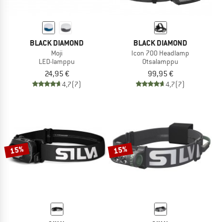
BLACK DIAMOND
BLACK DIAMOND
Moji
Icon 700 Headlamp
LED-lamppu
Otsalamppu
24,95 €
99,95 €
4,7
(7)
4,7
(7)
15%
15%