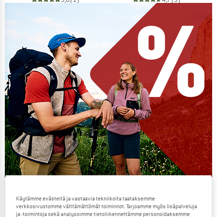
Our summer sale enters its next
Käytämme evästeitä ja vastaavia tekniikoita taataksemme
phase
verkkosivustomme välttämättömät toiminnot. Tarjoamme myös lisäpalveluja
ja -toimintoja sekä analysoimme tietoliikennettämme personoidaksemme
NOW UP TO 50% OFF