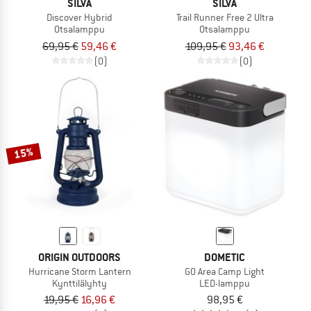
SILVA
SILVA
Discover Hybrid
Trail Runner Free 2 Ultra
Otsalamppu
Otsalamppu
69,95 €
59,46 €
109,95 €
93,46 €
(0)
(0)
15%
ORIGIN OUTDOORS
DOMETIC
Hurricane Storm Lantern
GO Area Camp Light
Kynttilälyhty
LED-lamppu
19,95 €
16,96 €
98,95 €