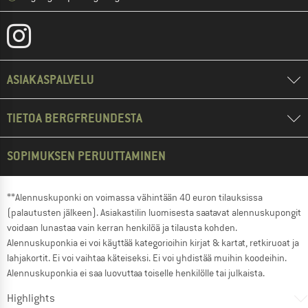
ASIAKASPALVELU
TIETOA BERGFREUNDESTA
SOPIMUKSEN PERUUTTAMINEN
**Alennuskuponki on voimassa vähintään 40 euron tilauksissa
(palautusten jälkeen). Asiakastilin luomisesta saatavat alennuskupongit
voidaan lunastaa vain kerran henkilöä ja tilausta kohden.
Alennuskuponkia ei voi käyttää kategorioihin kirjat & kartat, retkiruoat ja
lahjakortit. Ei voi vaihtaa käteiseksi. Ei voi yhdistää muihin koodeihin.
Alennuskuponkia ei saa luovuttaa toiselle henkilölle tai julkaista.
Highlights