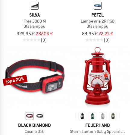
SILVA
PETZL
Free 3000 M
Lampe Aria 2R RGB
Otsalamppu
Otsalamppu
329,95 €
287,06 €
84,95 €
72,21 €
(0)
(0)
jopa 20%
BLACK DIAMOND
FEUERHAND
Cosmo 350
Storm Lantern Baby Special 276