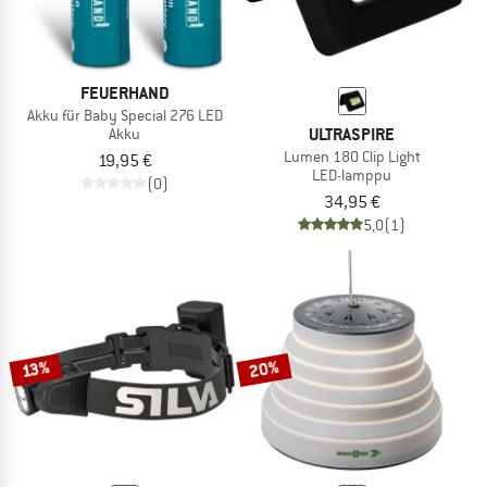
FEUERHAND
Akku für Baby Special 276 LED
ULTRASPIRE
Akku
Lumen 180 Clip Light
19,95 €
LED-lamppu
(0)
34,95 €
5,0
(1)
20%
13%