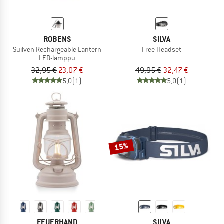
ROBENS
SILVA
Suilven Rechargeable Lantern
Free Headset
LED-lamppu
32,95 €
23,07 €
49,95 €
32,47 €
5,0
(1)
5,0
(1)
15%
FEUERHAND
SILVA