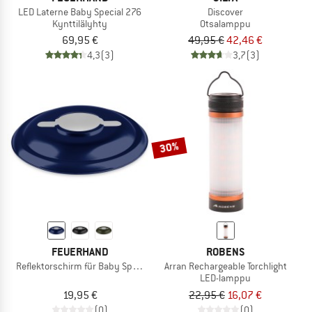
LED Laterne Baby Special 276
Discover
Kynttilälyhty
Otsalamppu
69,95 €
49,95 €
42,46 €
4,3
(3)
3,7
(3)
30%
FEUERHAND
ROBENS
Reflektorschirm für Baby Special 276
Arran Rechargeable Torchlight
LED-lamppu
19,95 €
22,95 €
16,07 €
(0)
(0)