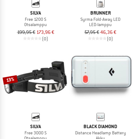
SILVA
BRUNNER
Free 1200 S
Syrma Fold-Away LED
Otsalamppu
LED-lamppu
199,95 €
173,96 €
57,95 €
46,36 €
(0)
(0)
13%
SILVA
BLACK DIAMOND
Free 3000 S
Distance Headlamp Battery
Otsalamppu
Akku