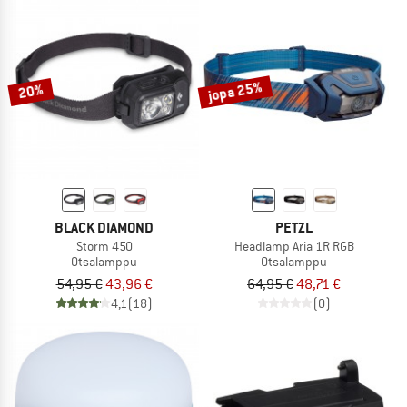
jopa 25%
20%
BLACK DIAMOND
PETZL
Storm 450
Headlamp Aria 1R RGB
Otsalamppu
Otsalamppu
54,95 €
43,96 €
64,95 €
48,71 €
4,1
(18)
(0)