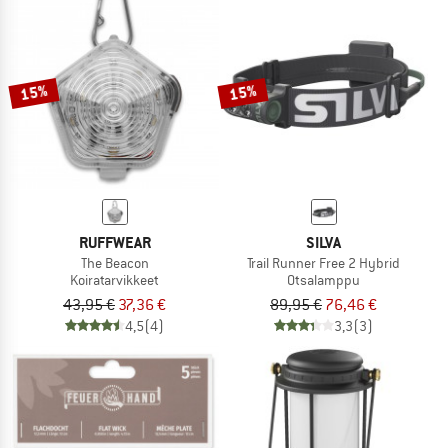
15%
15%
RUFFWEAR
SILVA
The Beacon
Trail Runner Free 2 Hybrid
Koiratarvikkeet
Otsalamppu
43,95 €
37,36 €
89,95 €
76,46 €
4,5
(4)
3,3
(3)