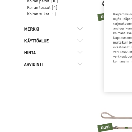
Koiran peitot
(10)
Koiran tossut
(4)
Koiran sukat
(1)
Käytämme evä
Uusi
myös lisäpal
tarjotaksemm
MERKKI
analyysikump
kolmansissa 
Napsauttamal
KÄYTTÖALUE
muita kuin te
evästeasetuk
HINTA
(29)
verkkosivust
Arkikäyttö
verkkosivust
HUNT
(12)
kolmansiin ma
Vaeltaminen
(1)
Carhartt
ARVIOINTI
Havanna 
Koiran h
(30)
Vapaa-aika
(15)
Hunter
37,95
-
(13)
Ruffwear
& lisää
(1)
Snow Peak
Vain alennustuotteet
Uusi