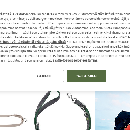
jopa 15%
steitä ja vastaavia tekniikoita taataksemme verkkosivustomme välttämättömät toiminnot
15%
veluja ja -toimintoja sekä analysoimme tietoliikennettämme personoidaksemme sisältöjä ja
e sosiaalisen median toimintoja. Siten myös sosiaalisen median kumppanimme sekä mainos
panimme saavat tiedon siitä, että käytät verkkosivustoamme; osa mainituista kumppaneist
maissa ilman riittäviä suojatoimenpiteitä tietojesi suojaamiseksi, esimerkiksi viranomaist
la Valitse kaikki annat suostumuksesi sille, että toimimme edellä kuvatulla tavalla.
Jos et 
knisesti välttämättömiä evästeitä, paina tästä
. Voit kuitenkin myös milloin tahansa muuttaa
siasi asetuksista ja valita yksittäisiä luokkia. Suostumuksesi on vapaaehtoinen, eikä tämä
on käyttö edellytä sitä. Voit peruuttaa suostumuksesi tai antaa sen ensimmäisen kerran mil
omme alaosassa olevasta kohdasta ”Evästeasetukset”. Tarkempaa tietoa aiheesta, mukaan
ER
RUFFWEAR
HUN
ihin tapahtuvan tiedonsiirron riskit,
saattietosuojaselosteestamme
.
20/200
Knot-A-Leash
Divo Up 
ihnat
Koiran hihnat
Koiran 
 €
65,95 €
56,06 €
27,95 €
ASETUKSET
VALITSE KAIKKI
(0)
3,4
(5)