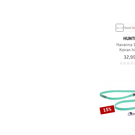
HUNT
Havanna 
Koiran h
32,95
15%