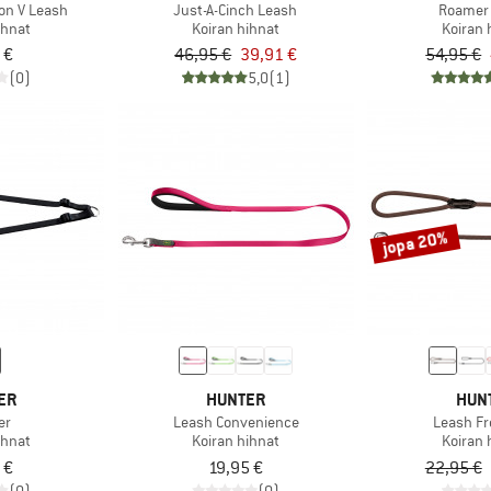
lon V Leash
Just-A-Cinch Leash
Roamer
ihnat
Koiran hihnat
Koiran 
 €
46,95 €
39,91 €
54,95 €
(0)
5,0
(1)
jopa 20%
ER
HUNTER
HUN
er
Leash Convenience
Leash Fr
ihnat
Koiran hihnat
Koiran 
 €
19,95 €
22,95 €