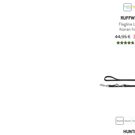
RUFFW
Flagline 
Koiran h
44,95 €
3
HUNT