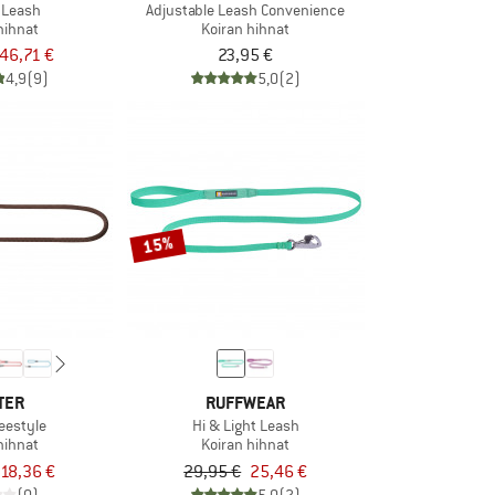
 Leash
Adjustable Leash Convenience
hihnat
Koiran hihnat
46,71 €
23,95 €
4,9
(9)
5,0
(2)
15%
TER
RUFFWEAR
eestyle
Hi & Light Leash
hihnat
Koiran hihnat
18,36 €
29,95 €
25,46 €