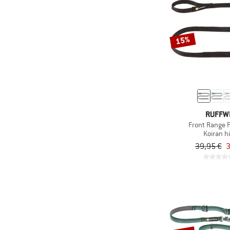
15%
RUFFW
Front Range 
Koiran h
39,95 €
3