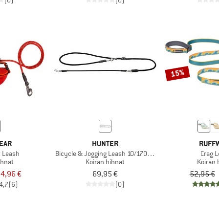
(0)
(0)
15%
EAR
HUNTER
RUFF
r Leash
Bicycle & Jogging Leash 10/170-250
Crag 
ihnat
Koiran hihnat
Koiran 
4,96 €
69,95 €
52,95 €
4,7
(6)
(0)