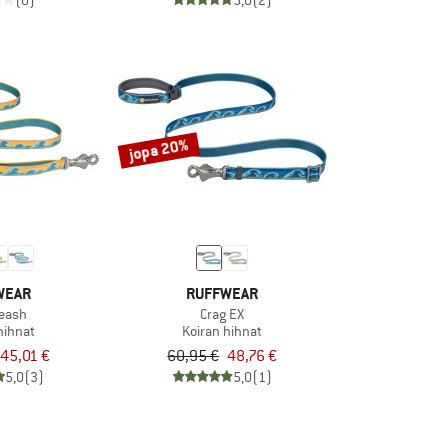
(0)
5,0
(2)
jopa 20%
WEAR
RUFFWEAR
Leash
Crag EX
hihnat
Koiran hihnat
45,01 €
60,95 €
48,76 €
5,0
(3)
5,0
(1)