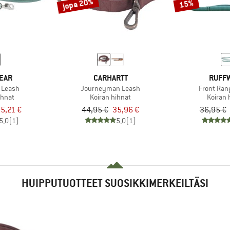
jopa 20%
15%
EAR
CARHARTT
RUFF
 Leash
Journeyman Leash
Front Ran
ihnat
Koiran hihnat
Koiran 
5,21 €
44,95 €
35,96 €
36,95 €
5,0
(1)
5,0
(1)
HUIPPUTUOTTEET SUOSIKKIMERKEILTÄSI