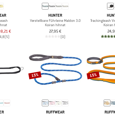
EAR
HUNTER
HUN
Leash
Verstellbare Führleine Maldon 3.0
Trackingleash V
ihnat
Koiran hihnat
Koiran 
8,21 €
27,95 €
24,9
4,8
(5)
(0)
15%
15%
ER
RUFFWEAR
RUFF