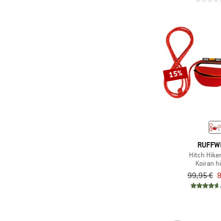
15%
RUFFW
Hitch Hike
Koiran h
99,95 €
8