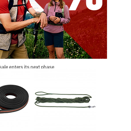
ale enters its next phase
NOW UP TO 50% OFF
TO THE SALE