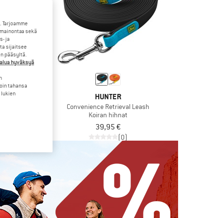
. Tarjoamme
 mainontaa sekä
- ja
a sijaitsee
en pääsyltä.
halua hyväksyä
n
loin tahansa
 lukien
TER
HUNTER
V-Leash
Convenience Retrieval Leash
hihnat
Koiran hihnat
23,76 €
39,95 €
(0)
(0)