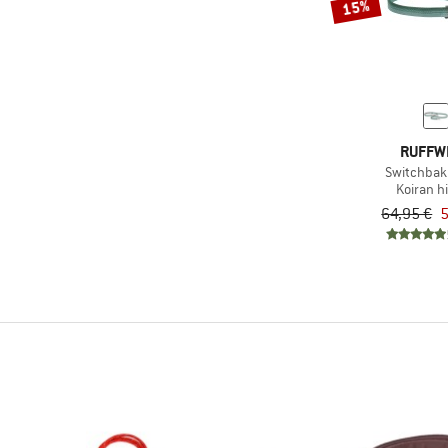
15%
RUFFW
Switchbak
Koiran h
64,95 €
5