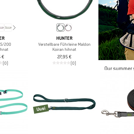
ER
HUNTER
15/200
Verstellbare Führleine Maldon
ihnat
Koiran hihnat
 €
27,95 €
(0)
(0)
Our summer s
Uusi