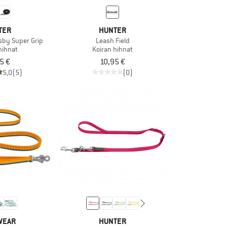
TER
HUNTER
isby Super Grip
Leash Field
hihnat
Koiran hihnat
5 €
10,95 €
5,0
(5)
(0)
WEAR
HUNTER