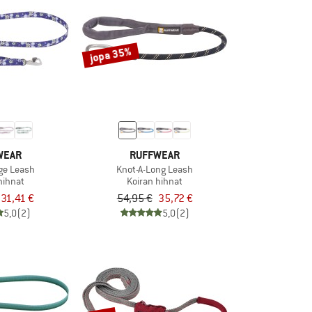
jopa 35%
WEAR
RUFFWEAR
ge Leash
Knot-A-Long Leash
hihnat
Koiran hihnat
31,41 €
54,95 €
35,72 €
5,0
(2)
5,0
(2)