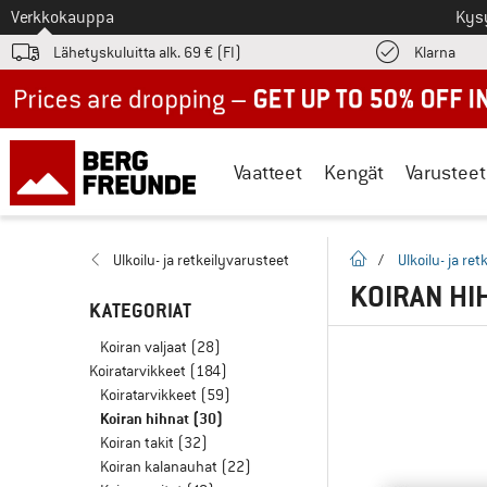
Tästä siirtyäksesi
Verkkokauppa
Kys
Löyd
Lähetyskuluitta alk. 69 € (FI)
Klarna
Up to 50% off now in our summer sale
Vaatteet
Kengät
Varusteet
Kotisivu
Ulkoilu- ja retkeilyvarusteet
/
Ulkoilu- ja re
KOIRAN HI
KATEGORIAT
Koiran valjaat
(28)
Koiratarvikkeet
(184)
Koiratarvikkeet
(59)
Koiran hihnat
(30)
Koiran takit
(32)
Koiran kalanauhat
(22)