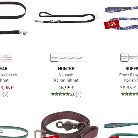
15%
EAR
HUNTER
RUFF
Flex Leash
V-Leash
Front Ran
ihnat
Koiran hihnat
Koiran 
3,96 €
46,95 €
36,95 €
(0)
5,0
(4)