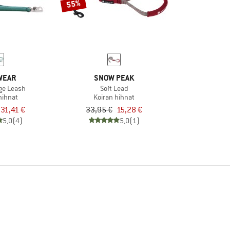
55%
WEAR
SNOW PEAK
ge Leash
Soft Lead
hihnat
Koiran hihnat
31,41 €
33,95 €
15,28 €
5,0
(4)
5,0
(1)