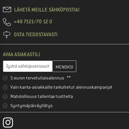
LÄHETÄ MEILLE SÄHKÖPOSTIA!
+49 7121/70 12 0
OSTA TIEDOSTAVASTI
AVAA ASIAKASTILI
Anna sähköpostiosoitteesi ja luo seuraavassa vaiheessa asiakast
Sähköpostiosoite
5 euron tervetuliaisalennus **
Vain kanta-asiakkaille tarkoitetut alennuskampanjat
Mahdollisuus tallentaa tuotteita
Syntymäpäiväyllätys