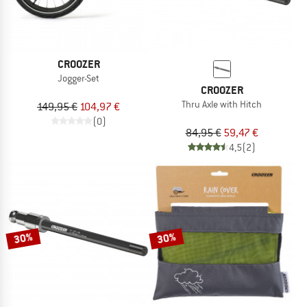
CROOZER
Jogger-Set
CROOZER
Thru Axle with Hitch
149,95 €
104,97 €
(0)
84,95 €
59,47 €
4,5
(2)
30%
30%