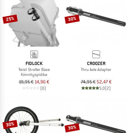
TO THE SALE
25%
30%
FIDLOCK
CROOZER
Twist Stroller Base
Thru Axle Adapter
Kiinnityspidike
19,95 €
14,96 €
74,95 €
52,47 €
(0)
5,0
(2)
30%
30%