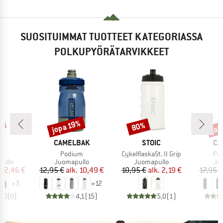
SUOSITUIMMAT TUOTTEET KATEGORIASSA
POLKUPYÖRÄTARVIKKEET
%
jop
jopa 19%
80%
Alennus
Alennus
Alen
KKI
MERKKI
MERKKI
ME
CAMELBAK
STOIC
CA
Tuote
Tuote
Tuo
ni
Podium
CykelflaskaSt. II Grip
Pod
mä
Tuoteryhmä
Tuoteryhmä
Tu
pullo
Juomapullo
Juomapullo
Ju
nta
ennettu hinta
Hinta
Alennettu hinta
Hinta
Alennettu hinta
42,46 €
12,95 €
alk.
10,49 €
10,95 €
alk.
2,19 €
17,95 €
+
3
+
12
0,0
(
0
)
4,1
(
15
)
5,0
(
1
)