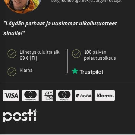
Bergfreunde työntekijä Jürgen - Ostajat
"Löydän parhaat ja uusimmat ulkoilutuotteet
sinulle!"
Lähetyskuluitta alk.
100 päivän
69 € (FI)
palautusoikeus
Klarna