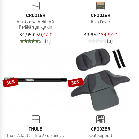
CROOZER
CROOZER
Thru Axle with Hitch XL
Rain Cover
Peräkärryn kytkin
84,95 €
59,47 €
49,95 €
34,97 €
5,0
(1)
(0)
30%
30%
THULE
CROOZER
Thule Adapter Thru Axle Shimano
Seat Support