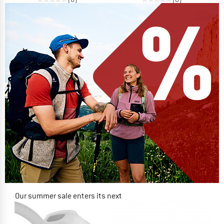
Our summer sale enters its next
phase
NOW UP TO 50% OFF