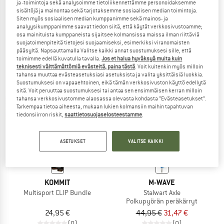
ja -toimintoja sekä analysoimme tietoliikennettämme personoidaksemme
Bike Bungee
Bike MOUNT Bundle
sisältöjä ja mainontaa sekä tarjotaksemme sosiaalisen median toimintoja.
Siten myös sosiaalisen median kumppanimme sekä mainos- ja
analyysikumppanimme saavat tiedon siitä, että käytät verkkosivustoamme;
24,95 €
24,95 €
osa mainituista kumppaneista sijaitsee kolmansissa maissa ilman riittäviä
5,0
(3)
(0)
suojatoimenpiteitä tietojesi suojaamiseksi, esimerkiksi viranomaisten
pääsyltä. Napsauttamalla Valitse kaikki annat suostumuksesi sille, että
toimimme edellä kuvatulla tavalla.
Jos et halua hyväksyä muita kuin
teknisesti välttämättömiä evästeitä, paina tästä
. Voit kuitenkin myös milloin
tahansa muuttaa evästeasetuksiasi asetuksista ja valita yksittäisiä luokkia.
Suostumuksesi on vapaaehtoinen, eikä tämän verkkosivuston käyttö edellytä
sitä. Voit peruuttaa suostumuksesi tai antaa sen ensimmäisen kerran milloin
tahansa verkkosivustomme alaosassa olevasta kohdasta ”Evästeasetukset”.
30%
Tarkempaa tietoa aiheesta, mukaan lukien kolmansiin maihin tapahtuvan
tiedonsiirron riskit,
saattietosuojaselosteestamme
.
ASETUKSET
VALITSE KAIKKI
KOMMIT
M-WAVE
Multisport CLIP Bundle
Stalwart Axle
Polkupyörän peräkärryt
24,95 €
44,95 €
31,47 €
(0)
(0)