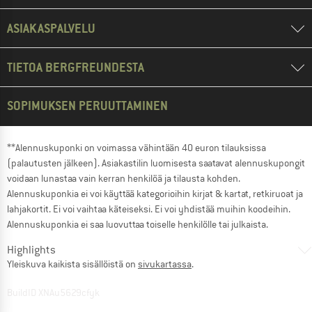
ASIAKASPALVELU
TIETOA BERGFREUNDESTA
SOPIMUKSEN PERUUTTAMINEN
**Alennuskuponki on voimassa vähintään 40 euron tilauksissa
(palautusten jälkeen). Asiakastilin luomisesta saatavat alennuskupongit
voidaan lunastaa vain kerran henkilöä ja tilausta kohden.
Alennuskuponkia ei voi käyttää kategorioihin kirjat & kartat, retkiruoat ja
lahjakortit. Ei voi vaihtaa käteiseksi. Ei voi yhdistää muihin koodeihin.
Alennuskuponkia ei saa luovuttaa toiselle henkilölle tai julkaista.
Highlights
Yleiskuva kaikista sisällöistä on
sivukartassa
.
BuildID XNAu5629cfyk