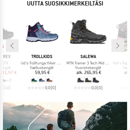
UUTTA SUOSIKKIMERKEILTÄSI
%
Uus
Uusi
MERKKI
MERKKI
ERREX
TROLLKIDS
SALEWA
Tuote
Tuote
Tuote
r GTX
Kid's Trolltunga Hiker Mid XT
MTN Trainer 3 Tech Mid GTX
Kid's Rigel 2.0 Mid 
ä
Tuoteryhmä
Tuoteryhmä
Tuo
kengät
Vaelluskengät
Vuoristokengät
Vae
nta
ennettu hinta
Hinta
Hinta
111,97 €
59,95 €
alk.
265,95 €
alk
+
3
,5
(
14
)
0,0
(
0
)
0,0
(
0
)