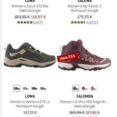
LOWA
SALEWA
Women's Corus GTX Mid
Women's Alp Trainer 2
Vaelluskengät
Multisport-kengät
169,95 €
118,97 €
179,95 €
5,0
(2)
4,6
(13)
jopa 25%
LOWA
SALOMON
Women's Ventierra GTX Lo
Women's X Ultra 360 Edge Mid GTX
Multisport-kengät
Vaelluskengät
147,15 €
169,95 €
127,46 €