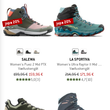
jopa 20%
jopa 20%
SALEWA
LA SPORTIVA
Women's Puez 2 Mid PTX
Women's Ultra Raptor II Mid Leather
Vaelluskengät
Vaelluskengät
199,95 €
159,96 €
214,95 €
171,96 €
5,0
(3)
4,7
(10)