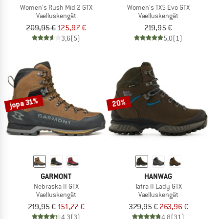
Women's Rush Mid 2 GTX
Women's TX5 Evo GTX
Vaelluskengät
Vaelluskengät
209,95 €
125,97 €
219,95 €
3,6
(5)
5,0
(1)
jopa 31%
20%
GARMONT
HANWAG
Nebraska II GTX
Tatra II Lady GTX
Vaelluskengät
Vaelluskengät
219,95 €
151,77 €
329,95 €
263,96 €
4,3
(3)
4,8
(31)