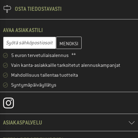
OSTA TIEDOSTAVASTI
AVAA ASIAKASTILI
Anna sähköpostiosoitteesi ja luo seuraavassa vaiheessa asiakast
Sähköpostiosoite
5 euron tervetuliaisalennus **
Vain kanta-asiakkaille tarkoitetut alennuskampanjat
Mahdollisuus tallentaa tuotteita
Syntymäpäiväyllätys
ASIAKASPALVELU