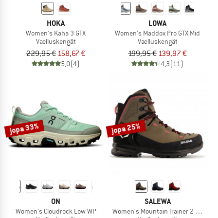
HOKA
LOWA
Women's Kaha 3 GTX
Women's Maddox Pro GTX Mid
Vaelluskengät
Vaelluskengät
229,95 €
158,67 €
199,95 €
139,97 €
5,0
(4)
4,3
(11)
jopa 33%
jopa 25%
ON
SALEWA
Women's Cloudrock Low WP
Women's Mountain Trainer 2 Mid GTX