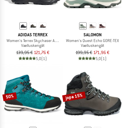
ADIDAS TERREX
SALOMON
Women's Terrex Skychaser AX5 Mid GORE-TEX
Women's Quest Echo GORE-TEX
Vaelluskengät
Vaelluskengät
139,95 €
121,76 €
199,95 €
171,96 €
5,0
(1)
5,0
(1)
jopa 15%
50%