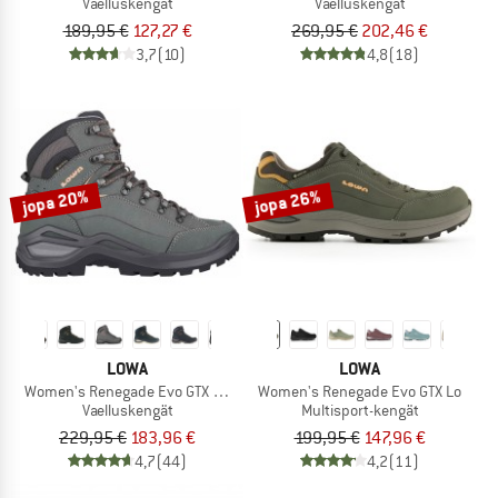
Vaelluskengät
Vaelluskengät
189,95 €
127,27 €
269,95 €
202,46 €
3,7
(10)
4,8
(18)
jopa 20%
jopa 26%
LOWA
LOWA
Women's Renegade Evo GTX Mid
Women's Renegade Evo GTX Lo
Vaelluskengät
Multisport-kengät
229,95 €
183,96 €
199,95 €
147,96 €
4,7
(44)
4,2
(11)