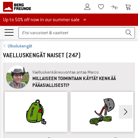
Tästä asiakastilille
Tästä
Tästä toivelistalle
Tästä tuott
Up to 50% off now in our summer sale
Up to 50% off now in our summer sale »
Ulkoilukengät
VAELLUSKENGÄT NAISET
(247)
Vaelluskenkäneuvontaa antaa Marco
MILLAISEEN TOIMINTAAN KÄYTÄT KENKÄÄ
PÄÄASIALLISESTI?