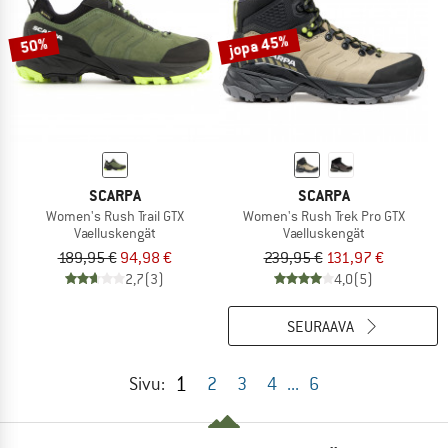
jopa 45%
50%
SCARPA
SCARPA
Women's Rush Trail GTX
Women's Rush Trek Pro GTX
Vaelluskengät
Vaelluskengät
189,95 €
94,98 €
239,95 €
131,97 €
2,7
(3)
4,0
(5)
SEURAAVA
1
Sivu:
2
3
4
...
6