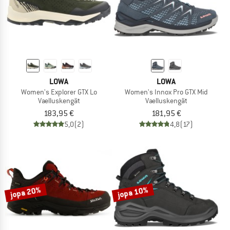
LOWA
LOWA
Women's Explorer GTX Lo
Women's Innox Pro GTX Mid
Vaelluskengät
Vaelluskengät
183,95 €
181,95 €
5,0
(2)
4,8
(17)
jopa 20%
jopa 10%