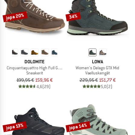
jopa 20%
34%
DOLOMITE
LOWA
Cinquantaquattro High Full Grain Leather Evo GTX
Women's Delago GTX Mid
Sneakerit
Vaelluskengät
199,95 €
159,96 €
229,95 €
151,77 €
4,6
(29)
5,0
(2)
jopa 14%
jopa 13%