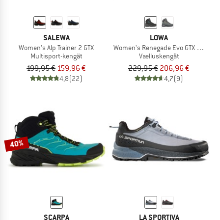
SALEWA
LOWA
Women's Alp Trainer 2 GTX
Women's Renegade Evo GTX Mid Wid
Multisport-kengät
Vaelluskengät
199,95 €
159,96 €
229,95 €
206,96 €
4,8
(22)
4,7
(9)
40%
SCARPA
LA SPORTIVA