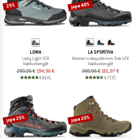
jopa 40%
25%
LOWA
LA SPORTIVA
Lady Light GTX
Women's Aequilibrium Trek GTX
Vaelluskengät
Vaelluskengät
259,95 €
194,96 €
269,95 €
161,97 €
4,8
(4)
4,7
(3)
jopa 25%
jopa 20%