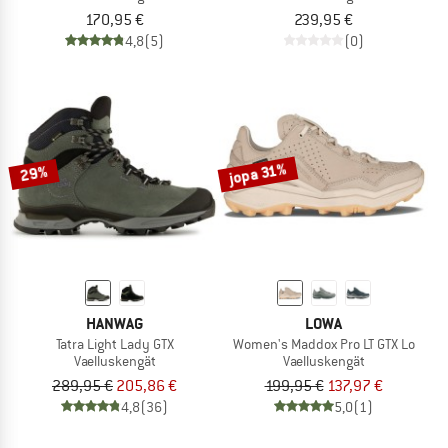
170,95 €
239,95 €
4,8
(5)
(0)
jopa 31%
29%
HANWAG
LOWA
Tatra Light Lady GTX
Women's Maddox Pro LT GTX Lo
Vaelluskengät
Vaelluskengät
289,95 €
205,86 €
199,95 €
137,97 €
4,8
(36)
5,0
(1)