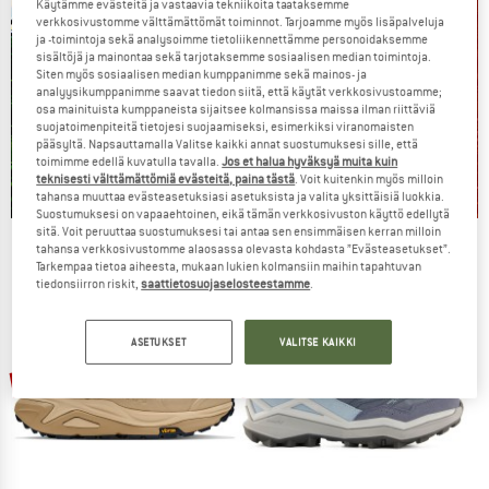
Käytämme evästeitä ja vastaavia tekniikoita taataksemme
verkkosivustomme välttämättömät toiminnot. Tarjoamme myös lisäpalveluja
ja -toimintoja sekä analysoimme tietoliikennettämme personoidaksemme
sisältöjä ja mainontaa sekä tarjotaksemme sosiaalisen median toimintoja.
Siten myös sosiaalisen median kumppanimme sekä mainos- ja
analyysikumppanimme saavat tiedon siitä, että käytät verkkosivustoamme;
osa mainituista kumppaneista sijaitsee kolmansissa maissa ilman riittäviä
suojatoimenpiteitä tietojesi suojaamiseksi, esimerkiksi viranomaisten
pääsyltä. Napsauttamalla Valitse kaikki annat suostumuksesi sille, että
toimimme edellä kuvatulla tavalla.
Jos et halua hyväksyä muita kuin
teknisesti välttämättömiä evästeitä, paina tästä
. Voit kuitenkin myös milloin
tahansa muuttaa evästeasetuksiasi asetuksista ja valita yksittäisiä luokkia.
Suostumuksesi on vapaaehtoinen, eikä tämän verkkosivuston käyttö edellytä
sitä. Voit peruuttaa suostumuksesi tai antaa sen ensimmäisen kerran milloin
Our summer sale enters its next
tahansa verkkosivustomme alaosassa olevasta kohdasta ”Evästeasetukset”.
Tarkempaa tietoa aiheesta, mukaan lukien kolmansiin maihin tapahtuvan
phase
tiedonsiirron riskit,
saattietosuojaselosteestamme
.
NOW UP TO 50% OFF
ASETUKSET
VALITSE KAIKKI
TO THE SALE
jopa 30%
jopa 31%