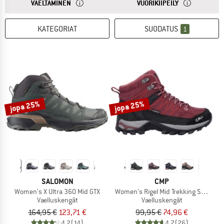
VASTAUKSESTA
VAELLUKSELLE TARVITSET KENGÄT, JOISSA ON PITÄ
VASTAUKSESTA
VUORIKIIPEILY
VAELTAMINEN
VUORIKIIPEILY
KATEGORIAT
SUODATUS
1
jopa 25%
jopa 25%
SALOMON
CMP
Women's X Ultra 360 Mid GTX
Women's Rigel Mid Trekking Shoes W
Vaelluskengät
Vaelluskengät
164,95 €
123,71 €
99,95 €
74,96 €
4,2
(14)
4,7
(26)