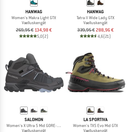
HANWAG
HANWAG
Women's Makra Light GTX
Tatra II Wide Lady GTX
Vaelluskengät
Vaelluskengät
269,95 €
134,98 €
339,95 €
288,96 €
5,0
(2)
4,6
(21)
SALOMON
LA SPORTIVA
Women's X Ultra 5 Mid GORE-TEX
Women's TX5 Evo Mid GTX
Vaelluskengät
Vaelluskengät