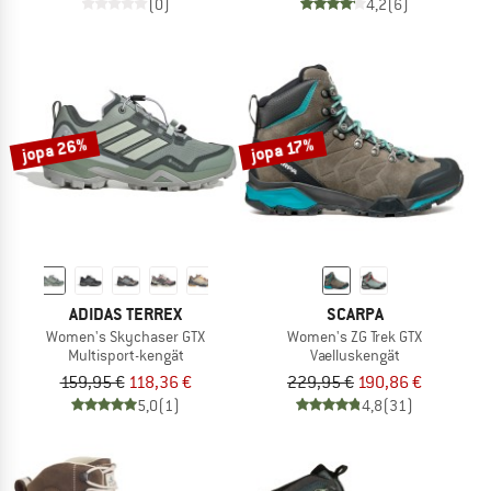
(0)
4,2
(6)
jopa 26%
jopa 17%
ADIDAS TERREX
SCARPA
Women's Skychaser GTX
Women's ZG Trek GTX
Multisport-kengät
Vaelluskengät
159,95 €
118,36 €
229,95 €
190,86 €
5,0
(1)
4,8
(31)