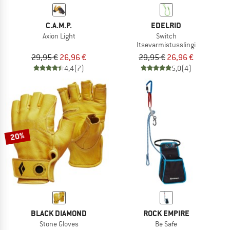
C.A.M.P.
EDELRID
Axion Light
Switch
Itsevarmistusslingi
29,95 €
26,96 €
29,95 €
26,96 €
4,4
(7)
5,0
(4)
20%
BLACK DIAMOND
ROCK EMPIRE
Stone Gloves
Be Safe