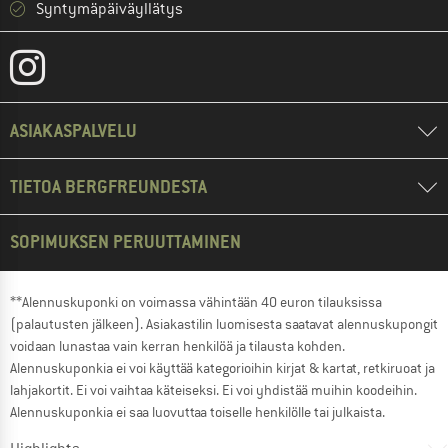
Syntymäpäiväyllätys
ASIAKASPALVELU
TIETOA BERGFREUNDESTA
SOPIMUKSEN PERUUTTAMINEN
**Alennuskuponki on voimassa vähintään 40 euron tilauksissa
(palautusten jälkeen). Asiakastilin luomisesta saatavat alennuskupongit
voidaan lunastaa vain kerran henkilöä ja tilausta kohden.
Alennuskuponkia ei voi käyttää kategorioihin kirjat & kartat, retkiruoat ja
lahjakortit. Ei voi vaihtaa käteiseksi. Ei voi yhdistää muihin koodeihin.
Alennuskuponkia ei saa luovuttaa toiselle henkilölle tai julkaista.