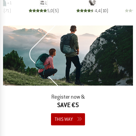
+
1
,6
(
71
)
5,0
(
5
)
4,4
(
10
)
Register now &
SAVE €5
THIS WAY