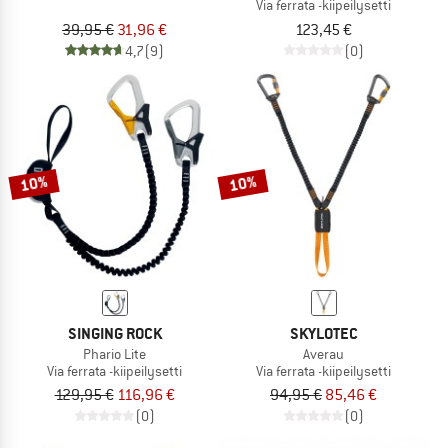
Via ferrata -kiipeilysetti
39,95 €
31,96 €
123,45 €
4,7
(9)
(0)
10%
10%
SINGING ROCK
SKYLOTEC
Phario Lite
Averau
Via ferrata -kiipeilysetti
Via ferrata -kiipeilysetti
129,95 €
116,96 €
94,95 €
85,46 €
(0)
(0)