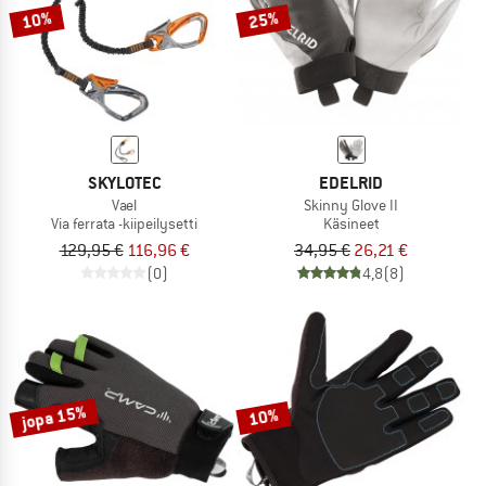
10%
25%
SKYLOTEC
EDELRID
Vael
Skinny Glove II
Via ferrata -kiipeilysetti
Käsineet
129,95 €
116,96 €
34,95 €
26,21 €
(0)
4,8
(8)
jopa 15%
10%