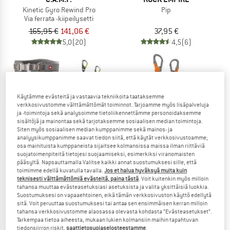
Kinetic Gyro Rewind Pro
Pip
Via ferrata -kiipeilysetti
165,95 €
141,06 €
37,95 €
5,0
(20)
4,5
(6)
Käytämme evästeitä ja vastaavia tekniikoita taataksemme
verkkosivustomme välttämättömät toiminnot. Tarjoamme myös lisäpalveluja
ja -toimintoja sekä analysoimme tietoliikennettämme personoidaksemme
sisältöjä ja mainontaa sekä tarjotaksemme sosiaalisen median toimintoja.
Siten myös sosiaalisen median kumppanimme sekä mainos- ja
analyysikumppanimme saavat tiedon siitä, että käytät verkkosivustoamme;
osa mainituista kumppaneista sijaitsee kolmansissa maissa ilman riittäviä
suojatoimenpiteitä tietojesi suojaamiseksi, esimerkiksi viranomaisten
pääsyltä. Napsauttamalla Valitse kaikki annat suostumuksesi sille, että
toimimme edellä kuvatulla tavalla.
Jos et halua hyväksyä muita kuin
teknisesti välttämättömiä evästeitä, paina tästä
. Voit kuitenkin myös milloin
OCUN
PETZL
tahansa muuttaa evästeasetuksiasi asetuksista ja valita yksittäisiä luokkia.
Suostumuksesi on vapaaehtoinen, eikä tämän verkkosivuston käyttö edellytä
Via Ferrata Twist+Chest Set
Scorpio Eashook
sitä. Voit peruuttaa suostumuksesi tai antaa sen ensimmäisen kerran milloin
Kiipeilysetti
Via ferrata -kiipeilysetti
tahansa verkkosivustomme alaosassa olevasta kohdasta ”Evästeasetukset”.
223,20 €
123,45 €
Tarkempaa tietoa aiheesta, mukaan lukien kolmansiin maihin tapahtuvan
tiedonsiirron riskit,
saattietosuojaselosteestamme
.
(0)
4,8
(5)