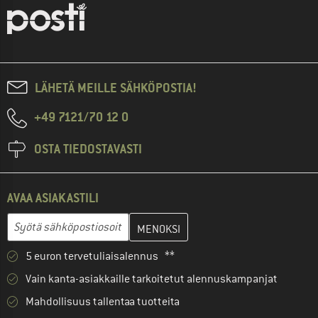
LÄHETÄ MEILLE SÄHKÖPOSTIA!
+49 7121/70 12 0
OSTA TIEDOSTAVASTI
AVAA ASIAKASTILI
Anna sähköpostiosoitteesi ja luo seuraavassa vaiheessa asiakast
Sähköpostiosoite
5 euron tervetuliaisalennus **
Vain kanta-asiakkaille tarkoitetut alennuskampanjat
Mahdollisuus tallentaa tuotteita