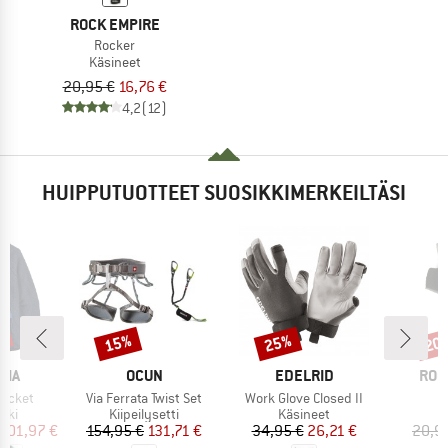
ROCK EMPIRE
Rocker
Käsineet
20,95 €
16,76 €
4,2
(12)
HUIPPUTUOTTEET SUOSIKKIMERKEILTÄSI
%
15%
25%
20
Alennus
Alennus
Alen
MERKKI
MERKKI
MER
NIA
OCUN
EDELRID
ROC
Tuote
Tuote
Jacket
Via Ferrata Twist Set
Work Glove Closed II
hmä
Tuoteryhmä
Tuoteryhmä
T
kki
Kiipeilysetti
Käsineet
K
nta
ennettu hinta
Hinta
Alennettu hinta
Hinta
Alennettu hinta
101,97 €
154,95 €
131,71 €
34,95 €
26,21 €
20,9