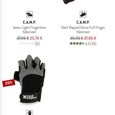
C.A.M.P.
C.A.M.P.
Axion Light Fingerless
Start Rappel Glove Full Finger
Käsineet
Käsineet
27,95 €
23,76 €
30,95 €
27,86 €
(0)
4,5
(10)
20%