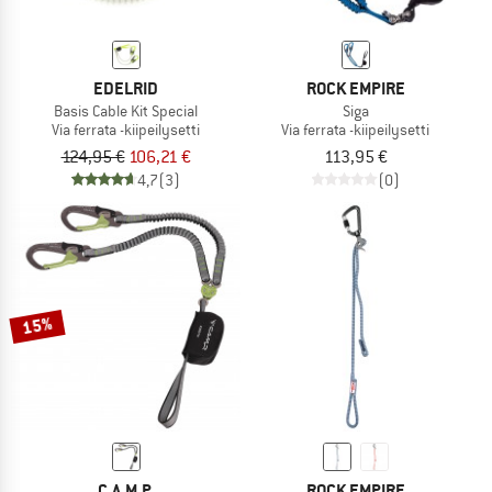
EDELRID
ROCK EMPIRE
Basis Cable Kit Special
Siga
Via ferrata -kiipeilysetti
Via ferrata -kiipeilysetti
124,95 €
106,21 €
113,95 €
4,7
(3)
(0)
15%
C.A.M.P.
ROCK EMPIRE