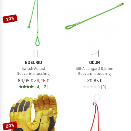
TO THE SALE
10%
EDELRID
OCUN
Switch Adjust
SBEA Lanyard 9,5mm
Itsevarmistusslingi
Itsevarmistusslingi
84,95 €
76,46 €
20,85 €
4,1
(7)
(0)
20%