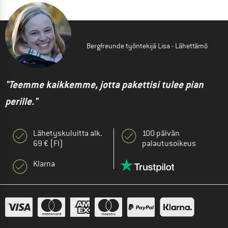
Bergfreunde työntekijä Lisa - Lähettämö
"Teemme kaikkemme, jotta pakettisi tulee pian
perille."
Lähetyskuluitta alk.
100 päivän
69 € (FI)
palautusoikeus
Klarna