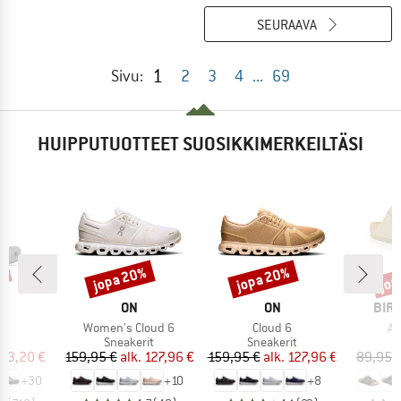
SEURAAVA
1
Sivu:
2
3
4
...
69
HUIPPUTUOTTEET SUOSIKKIMERKEILTÄSI
%
jopa 20%
jopa 20%
jop
Alennus
Alennus
Alen
KI
MERKKI
MERKKI
MER
S
ON
ON
BIR
Tuote
Tuote
Tu
c
Women's Cloud 6
Cloud 6
Ar
yhmä
Tuoteryhmä
Tuoteryhmä
T
it
Sneakerit
Sneakerit
S
nta
ennettu hinta
Hinta
Alennettu hinta
Hinta
Alennettu hinta
33,20 €
159,95 €
alk.
127,96 €
159,95 €
alk.
127,96 €
89,95 
+
30
+
10
+
8