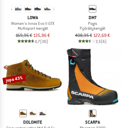
LOWA
DMT
Women's Innox Evo II GTX
Pogis
Multisport-kengät
Pyöräilykengät
169,95 €
135,96 €
408,95 €
122,69 €
4,7
(30)
3,5
(6)
jopa 43%
DOLOMITE
SCARPA
Cinquantaquattro Mid Full Grain Leather Evo
Phantom 6000