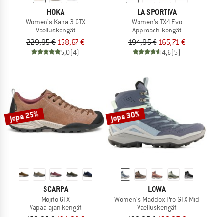
HOKA
LA SPORTIVA
Women's Kaha 3 GTX
Women's TX4 Evo
Vaelluskengät
Approach-kengät
229,95 €
158,67 €
194,95 €
165,71 €
5,0
(4)
4,6
(5)
jopa 25%
jopa 30%
SCARPA
LOWA
Mojito GTX
Women's Maddox Pro GTX Mid
Vapaa-ajan kengät
Vaelluskengät