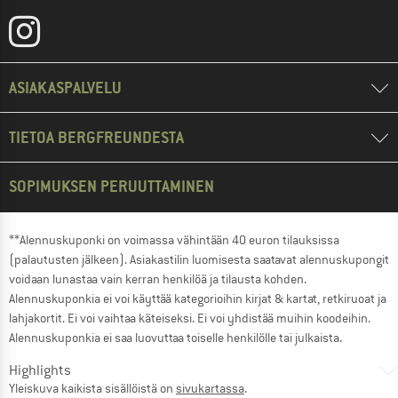
ASIAKASPALVELU
TIETOA BERGFREUNDESTA
SOPIMUKSEN PERUUTTAMINEN
**Alennuskuponki on voimassa vähintään 40 euron tilauksissa
(palautusten jälkeen). Asiakastilin luomisesta saatavat alennuskupongit
voidaan lunastaa vain kerran henkilöä ja tilausta kohden.
Alennuskuponkia ei voi käyttää kategorioihin kirjat & kartat, retkiruoat ja
lahjakortit. Ei voi vaihtaa käteiseksi. Ei voi yhdistää muihin koodeihin.
Alennuskuponkia ei saa luovuttaa toiselle henkilölle tai julkaista.
Highlights
Yleiskuva kaikista sisällöistä on
sivukartassa
.