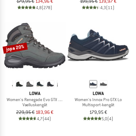
179,95 €
134,96 €
199,95 €
139,97 €
4,8
(278)
4,3
(11)
jopa 20%
LOWA
LOWA
Women's Renegade Evo GTX Mid
Women's Innox Pro GTX Lo
Vaelluskengät
Multisport-kengät
229,95 €
183,96 €
179,95 €
4,7
(44)
5,0
(4)