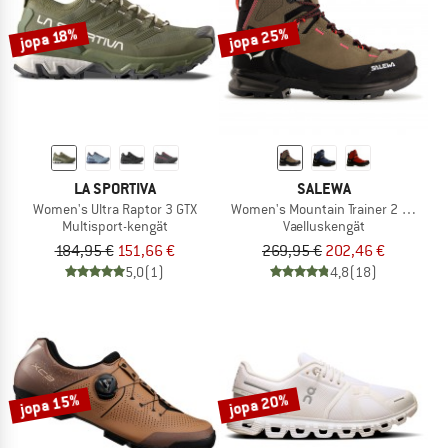
jopa 25%
jopa 18%
LA SPORTIVA
SALEWA
Women's Ultra Raptor 3 GTX
Women's Mountain Trainer 2 Mid GTX
Multisport-kengät
Vaelluskengät
184,95 €
151,66 €
269,95 €
202,46 €
5,0
(1)
4,8
(18)
jopa 15%
jopa 20%