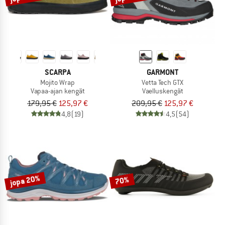
SCARPA
GARMONT
Mojito Wrap
Vetta Tech GTX
Vapaa-ajan kengät
Vaelluskengät
179,95 €
125,97 €
209,95 €
125,97 €
4,8
(19)
4,5
(54)
jopa 20%
70%