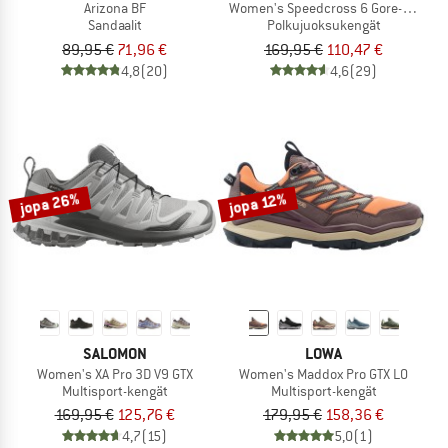
Arizona BF
Women's Speedcross 6 Gore-Tex
Sandaalit
Polkujuoksukengät
89,95 €
71,96 €
169,95 €
110,47 €
4,8
(20)
4,6
(29)
jopa 26%
jopa 12%
SALOMON
LOWA
Women's XA Pro 3D V9 GTX
Women's Maddox Pro GTX LO
Multisport-kengät
Multisport-kengät
169,95 €
125,76 €
179,95 €
158,36 €
4,7
(15)
5,0
(1)