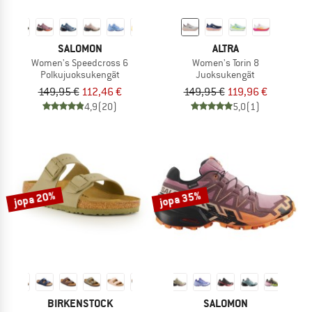
SALOMON
ALTRA
Women's Speedcross 6
Women's Torin 8
Polkujuoksukengät
Juoksukengät
149,95 €
112,46 €
149,95 €
119,96 €
4,9
(20)
5,0
(1)
jopa 20%
jopa 35%
BIRKENSTOCK
SALOMON