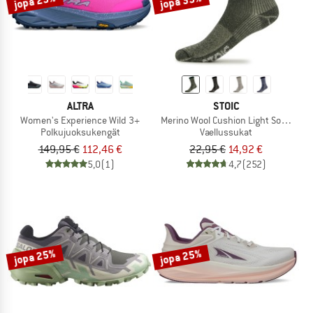
jopa 25%
jopa 35%
ALTRA
STOIC
Women's Experience Wild 3+
Merino Wool Cushion Light Socks
Polkujuoksukengät
Vaellussukat
149,95 €
112,46 €
22,95 €
14,92 €
5,0
(1)
4,7
(252)
jopa 25%
jopa 25%