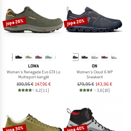
jopa 26%
jopa 20%
LOWA
ON
Women's Renegade Evo GTX Lo
Women's Cloud 6 WP
Multisport-kengät
Sneakerit
199,95 €
147,96 €
179,95 €
143,96 €
4,2
(11)
3,6
(10)
jopa 30%
jopa 40%