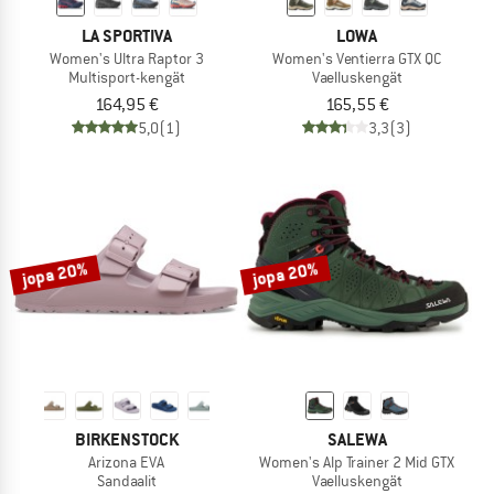
LA SPORTIVA
LOWA
Women's Ultra Raptor 3
Women's Ventierra GTX QC
Multisport-kengät
Vaelluskengät
164,95 €
165,55 €
5,0
(1)
3,3
(3)
jopa 20%
jopa 20%
BIRKENSTOCK
SALEWA
Arizona EVA
Women's Alp Trainer 2 Mid GTX
Sandaalit
Vaelluskengät