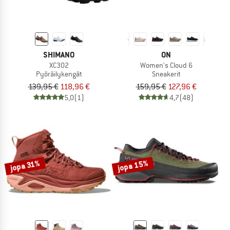
SHIMANO
ON
XC302
Women's Cloud 6
Pyöräilykengät
Sneakerit
139,95 €
118,96 €
159,95 €
127,96 €
5,0
(1)
4,7
(48)
jopa 15%
jopa 31%