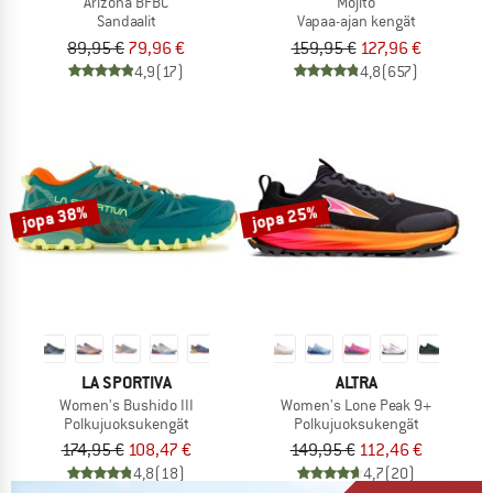
Arizona BFBC
Mojito
Sandaalit
Vapaa-ajan kengät
89,95 €
79,96 €
159,95 €
127,96 €
4,9
(17)
4,8
(657)
jopa 38%
jopa 25%
LA SPORTIVA
ALTRA
Women's Bushido III
Women's Lone Peak 9+
Polkujuoksukengät
Polkujuoksukengät
174,95 €
108,47 €
149,95 €
112,46 €
4,8
(18)
4,7
(20)