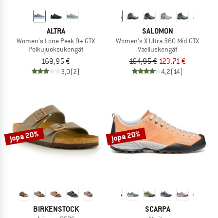
ALTRA
SALOMON
Women's Lone Peak 9+ GTX
Women's X Ultra 360 Mid GTX
Polkujuoksukengät
Vaelluskengät
169,95 €
164,95 €
123,71 €
3,0
(2)
4,2
(14)
jopa 20%
jopa 20%
BIRKENSTOCK
SCARPA