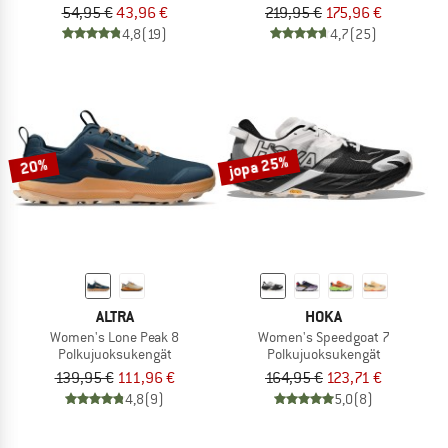
54,95 €
43,96 €
219,95 €
175,96 €
4,8
(19)
4,7
(25)
jopa 25%
20%
ALTRA
HOKA
Women's Lone Peak 8
Women's Speedgoat 7
Polkujuoksukengät
Polkujuoksukengät
139,95 €
111,96 €
164,95 €
123,71 €
4,8
(9)
5,0
(8)