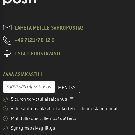
LÄHETÄ MEILLE SÄHKÖPOSTIA!
+49 7121/70 12 0
OSTA TIEDOSTAVASTI
AVAA ASIAKASTILI
Anna sähköpostiosoitteesi ja luo seuraavassa vaiheessa asiakast
Sähköpostiosoite
5 euron tervetuliaisalennus **
Vain kanta-asiakkaille tarkoitetut alennuskampanjat
Mahdollisuus tallentaa tuotteita
Syntymäpäiväyllätys