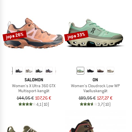
jopa 26%
jopa 33%
SALOMON
ON
Women's X Ultra 360 GTX
Women's Cloudrock Low WP
Multisport-kengät
Vaelluskengät
144,95 €
107,26 €
189,95 €
127,27 €
4,1
(10)
3,7
(10)