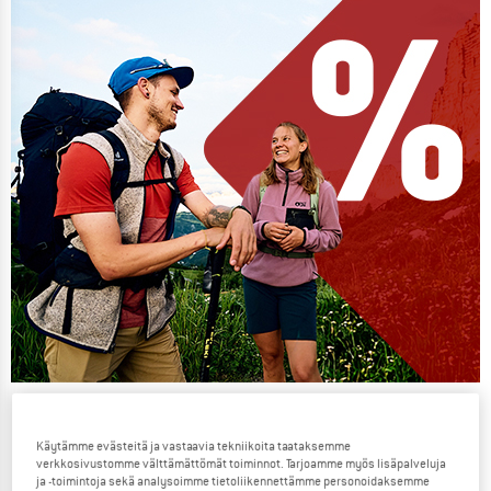
Our summer sale enters its next
phase
Käytämme evästeitä ja vastaavia tekniikoita taataksemme
verkkosivustomme välttämättömät toiminnot. Tarjoamme myös lisäpalveluja
NOW UP TO 50% OFF
ja -toimintoja sekä analysoimme tietoliikennettämme personoidaksemme