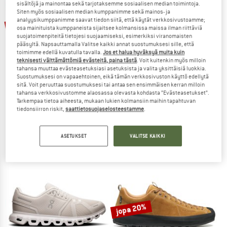
sisältöjä ja mainontaa sekä tarjotaksemme sosiaalisen median toimintoja.
Siten myös sosiaalisen median kumppanimme sekä mainos- ja
TO THE SALE
jopa 25%
jopa 25%
analyysikumppanimme saavat tiedon siitä, että käytät verkkosivustoamme;
osa mainituista kumppaneista sijaitsee kolmansissa maissa ilman riittäviä
suojatoimenpiteitä tietojesi suojaamiseksi, esimerkiksi viranomaisten
pääsyltä. Napsauttamalla Valitse kaikki annat suostumuksesi sille, että
toimimme edellä kuvatulla tavalla.
Jos et halua hyväksyä muita kuin
teknisesti välttämättömiä evästeitä, paina tästä
. Voit kuitenkin myös milloin
tahansa muuttaa evästeasetuksiasi asetuksista ja valita yksittäisiä luokkia.
Suostumuksesi on vapaaehtoinen, eikä tämän verkkosivuston käyttö edellytä
sitä. Voit peruuttaa suostumuksesi tai antaa sen ensimmäisen kerran milloin
tahansa verkkosivustomme alaosassa olevasta kohdasta ”Evästeasetukset”.
CMP
LOWA
Tarkempaa tietoa aiheesta, mukaan lukien kolmansiin maihin tapahtuvan
tiedonsiirron riskit,
saattietosuojaselosteestamme
.
Women's Rigel Mid Trekking Shoes Waterproof
Women's Innovo GTX Mid
Vaelluskengät
Vaelluskengät
99,95 €
74,96 €
199,95 €
149,96 €
ASETUKSET
VALITSE KAIKKI
4,7
(26)
4,5
(22)
jopa 20%