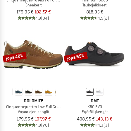
Sneakerit
Taukojalkineet
179,95 €
102,57 €
818,95 €
4,9
(34)
4,5
(2)
jopa 40%
jopa 65%
DOLOMITE
DMT
Cinquantaquattro Low Full Grain Leather Evo GTX
KR0 EVO
Vapaa-ajan kengät
Pyöräilykengät
179,95 €
107,97 €
408,95 €
143,13 €
4,8
(76)
4,3
(3)