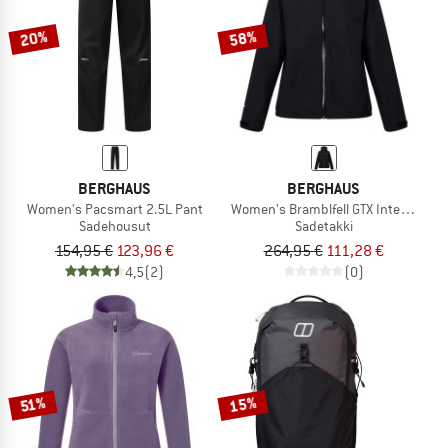
20%
58%
BERGHAUS
BERGHAUS
Women's Pacsmart 2.5L Pant
Women's Bramblfell GTX Interactive 
Sadehousut
Sadetakki
154,95 €
123,96 €
264,95 €
111,28 €
4,5
(2)
(0)
15%
51%