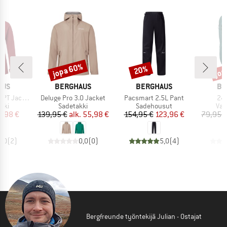
jopa 60%
jop
20%
Alennus
Alennus
Alen
MERKKI
MERKKI
ME
AUS
BERGHAUS
BERGHAUS
BE
Tuote
Tuote
Tuo
T Jacket
Deluge Pro 3.0 Jacket
Pacsmart 2.5L Pant
24/
hmä
Tuoteryhmä
Tuoteryhmä
Tuo
kki
Sadetakki
Sadehousut
Vae
nta
ennettu hinta
Hinta
Alennettu hinta
Hinta
Alennettu hinta
5,98 €
139,95 €
alk.
55,98 €
154,95 €
123,96 €
79,95 
5,0
(
2
)
0,0
(
0
)
5,0
(
4
)
Bergfreunde työntekijä Julian - Ostajat