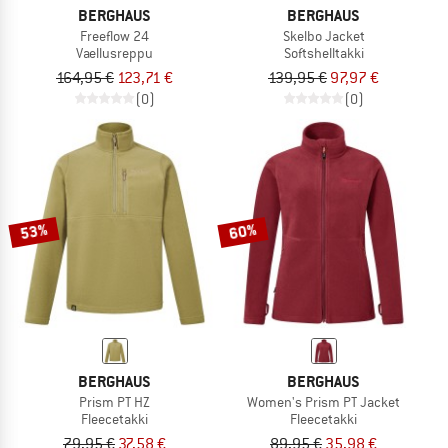
BERGHAUS
BERGHAUS
Freeflow 24
Skelbo Jacket
Vaellusreppu
Softshelltakki
164,95 €
123,71 €
139,95 €
97,97 €
(0)
(0)
53%
60%
BERGHAUS
BERGHAUS
Prism PT HZ
Women's Prism PT Jacket
Fleecetakki
Fleecetakki
79,95 €
37,58 €
89,95 €
35,98 €