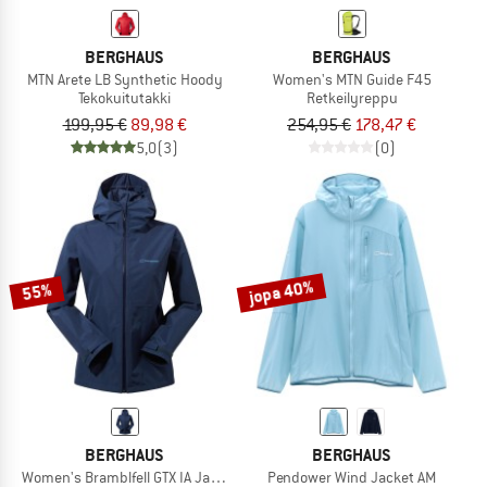
BERGHAUS
BERGHAUS
MTN Arete LB Synthetic Hoody
Women's MTN Guide F45
Tekokuitutakki
Retkeilyreppu
199,95 €
89,98 €
254,95 €
178,47 €
5,0
(3)
(0)
jopa 40%
55%
BERGHAUS
BERGHAUS
Women's Bramblfell GTX IA Jacket
Pendower Wind Jacket AM