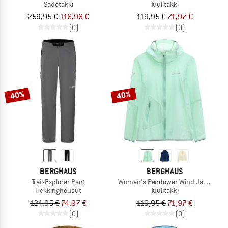
Sadetakki
Tuulitakki
259,95 €
116,98 €
119,95 €
71,97 €
(0)
(0)
40%
40%
BERGHAUS
BERGHAUS
Trail-Explorer Pant
Women's Pendower Wind Jacket AF
Trekkinghousut
Tuulitakki
124,95 €
74,97 €
119,95 €
71,97 €
(0)
(0)