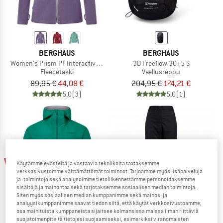
BERGHAUS
BERGHAUS
Women's Prism PT Interactive Jacket
3D Freeflow 30+5 S
Fleecetakki
Vaellusreppu
89,95 €
44,08 €
204,95 €
174,21 €
5,0
(3)
5,0
(1)
jopa 60%
20%
Käytämme evästeitä ja vastaavia tekniikoita taataksemme
verkkosivustomme välttämättömät toiminnot. Tarjoamme myös lisäpalveluja
ja -toimintoja sekä analysoimme tietoliikennettämme personoidaksemme
sisältöjä ja mainontaa sekä tarjotaksemme sosiaalisen median toimintoja.
Siten myös sosiaalisen median kumppanimme sekä mainos- ja
analyysikumppanimme saavat tiedon siitä, että käytät verkkosivustoamme;
osa mainituista kumppaneista sijaitsee kolmansissa maissa ilman riittäviä
suojatoimenpiteitä tietojesi suojaamiseksi, esimerkiksi viranomaisten