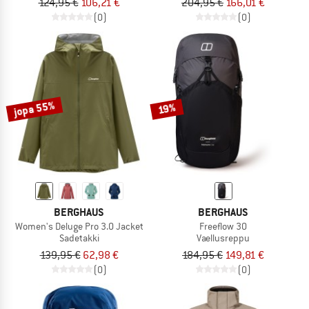
124,95 €
106,21 €
204,95 €
166,01 €
(0)
(0)
jopa 55%
19%
BERGHAUS
BERGHAUS
Women's Deluge Pro 3.0 Jacket
Freeflow 30
Sadetakki
Vaellusreppu
139,95 €
62,98 €
184,95 €
149,81 €
(0)
(0)