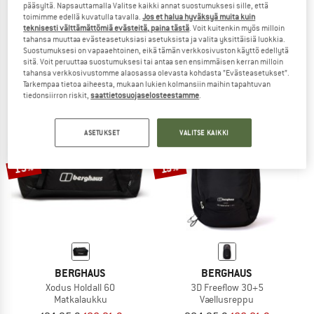
pääsyltä. Napsauttamalla Valitse kaikki annat suostumuksesi sille, että
BERGHAUS
BERGHAUS
toimimme edellä kuvatulla tavalla.
Jos et halua hyväksyä muita kuin
teknisesti välttämättömiä evästeitä, paina tästä
. Voit kuitenkin myös milloin
Deluge Pro 3.0 Jacket
Women's Deluge 2.0
tahansa muuttaa evästeasetuksiasi asetuksista ja valita yksittäisiä luokkia.
Sadetakki
Sadehousut
Suostumuksesi on vapaaehtoinen, eikä tämän verkkosivuston käyttö edellytä
139,95 €
55,98 €
89,95 €
71,96 €
sitä. Voit peruuttaa suostumuksesi tai antaa sen ensimmäisen kerran milloin
tahansa verkkosivustomme alaosassa olevasta kohdasta ”Evästeasetukset”.
(0)
5,0
(5)
Tarkempaa tietoa aiheesta, mukaan lukien kolmansiin maihin tapahtuvan
tiedonsiirron riskit,
saattietosuojaselosteestamme
.
ASETUKSET
VALITSE KAIKKI
15%
19%
BERGHAUS
BERGHAUS
Xodus Holdall 60
3D Freeflow 30+5
Matkalaukku
Vaellusreppu