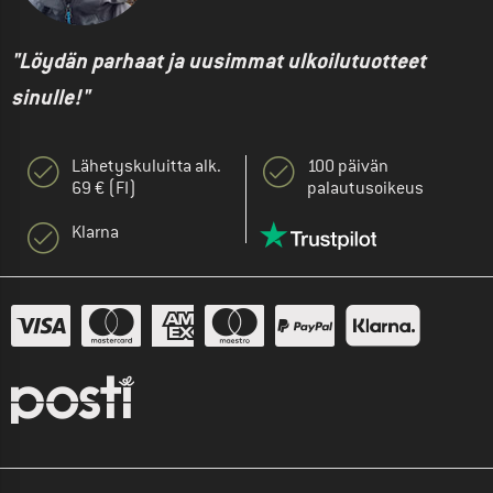
"Löydän parhaat ja uusimmat ulkoilutuotteet
sinulle!"
Lähetyskuluitta alk.
100 päivän
69 € (FI)
palautusoikeus
Klarna