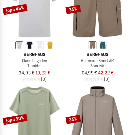
jopa 45%
35%
BERGHAUS
BERGHAUS
Class Logo Tee
Holmside Short AM
T-paidat
Shortsit
34,95 €
19,22 €
64,95 €
42,22 €
(0)
(0)
jopa 30%
25%