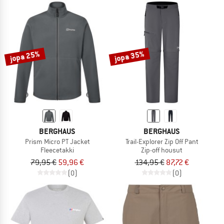
jopa 25%
jopa 35%
BERGHAUS
BERGHAUS
Prism Micro PT Jacket
Trail-Explorer Zip Off Pant
Fleecetakki
Zip-off housut
79,95 €
59,96 €
134,95 €
87,72 €
(0)
(0)