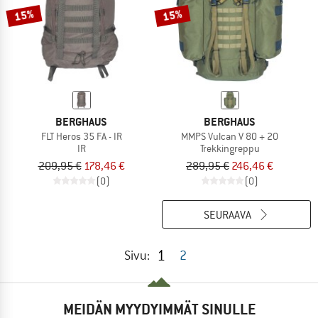
15%
15%
BERGHAUS
BERGHAUS
FLT Heros 35 FA - IR
MMPS Vulcan V 80 + 20
IR
Trekkingreppu
209,95 €
178,46 €
289,95 €
246,46 €
(0)
(0)
SEURAAVA
1
Sivu:
2
MEIDÄN MYYDYIMMÄT SINULLE