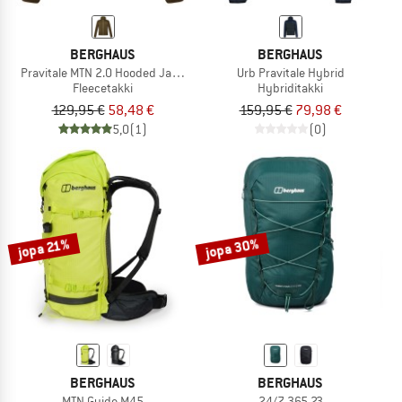
BERGHAUS
BERGHAUS
Pravitale MTN 2.0 Hooded Jacket
Urb Pravitale Hybrid
Fleecetakki
Hybriditakki
129,95 €
58,48 €
159,95 €
79,98 €
5,0
(1)
(0)
jopa 30%
jopa 21%
BERGHAUS
BERGHAUS
MTN Guide M45
24/7 365 23