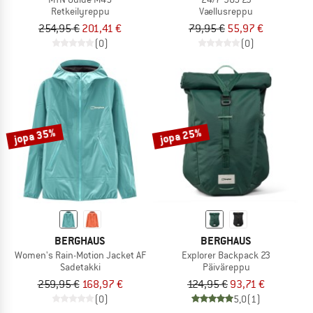
Retkeilyreppu
Vaellusreppu
254,95 €
201,41 €
79,95 €
55,97 €
(0)
(0)
jopa 35%
jopa 25%
BERGHAUS
BERGHAUS
Women's Rain-Motion Jacket AF
Explorer Backpack 23
Sadetakki
Päiväreppu
259,95 €
168,97 €
124,95 €
93,71 €
(0)
5,0
(1)