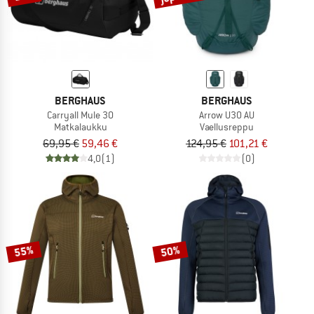
BERGHAUS
BERGHAUS
Carryall Mule 30
Arrow U30 AU
Matkalaukku
Vaellusreppu
69,95 €
59,46 €
124,95 €
101,21 €
4,0
(1)
(0)
55%
50%