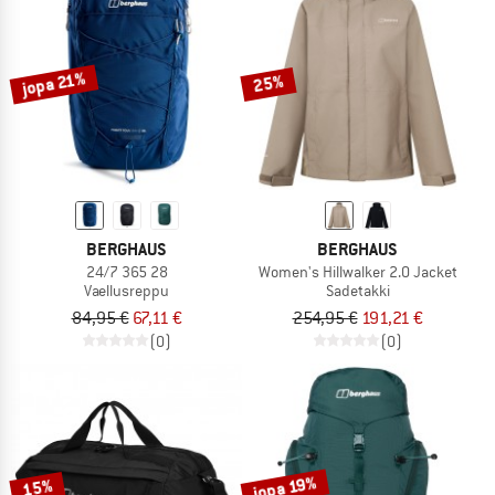
jopa 21%
25%
BERGHAUS
BERGHAUS
24/7 365 28
Women's Hillwalker 2.0 Jacket
Vaellusreppu
Sadetakki
84,95 €
67,11 €
254,95 €
191,21 €
(0)
(0)
jopa 19%
15%