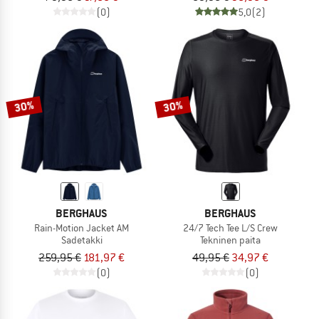
(0)
5,0
(2)
30%
30%
BERGHAUS
BERGHAUS
Rain-Motion Jacket AM
24/7 Tech Tee L/S Crew
Sadetakki
Tekninen paita
259,95 €
181,97 €
49,95 €
34,97 €
(0)
(0)