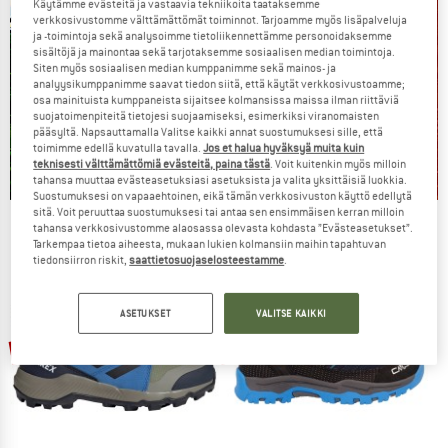
Käytämme evästeitä ja vastaavia tekniikoita taataksemme
verkkosivustomme välttämättömät toiminnot. Tarjoamme myös lisäpalveluja
ja -toimintoja sekä analysoimme tietoliikennettämme personoidaksemme
sisältöjä ja mainontaa sekä tarjotaksemme sosiaalisen median toimintoja.
Siten myös sosiaalisen median kumppanimme sekä mainos- ja
analyysikumppanimme saavat tiedon siitä, että käytät verkkosivustoamme;
osa mainituista kumppaneista sijaitsee kolmansissa maissa ilman riittäviä
suojatoimenpiteitä tietojesi suojaamiseksi, esimerkiksi viranomaisten
pääsyltä. Napsauttamalla Valitse kaikki annat suostumuksesi sille, että
toimimme edellä kuvatulla tavalla.
Jos et halua hyväksyä muita kuin
teknisesti välttämättömiä evästeitä, paina tästä
. Voit kuitenkin myös milloin
tahansa muuttaa evästeasetuksiasi asetuksista ja valita yksittäisiä luokkia.
Suostumuksesi on vapaaehtoinen, eikä tämän verkkosivuston käyttö edellytä
sitä. Voit peruuttaa suostumuksesi tai antaa sen ensimmäisen kerran milloin
Our summer sale enters its next
tahansa verkkosivustomme alaosassa olevasta kohdasta ”Evästeasetukset”.
Tarkempaa tietoa aiheesta, mukaan lukien kolmansiin maihin tapahtuvan
phase
tiedonsiirron riskit,
saattietosuojaselosteestamme
.
NOW UP TO 50% OFF
ASETUKSET
VALITSE KAIKKI
TO THE SALE
jopa 34%
jopa 32%