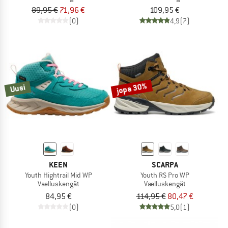
89,95 €
71,96 €
109,95 €
(0)
4,9
(7)
jopa 30%
Uusi
KEEN
SCARPA
Youth Hightrail Mid WP
Youth RS Pro WP
Vaelluskengät
Vaelluskengät
84,95 €
114,95 €
80,47 €
(0)
5,0
(1)