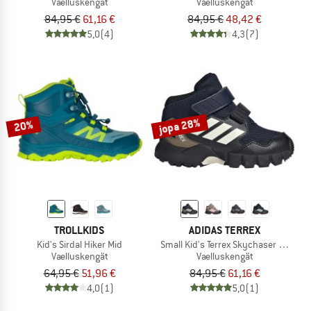
Vaelluskengät
Vaelluskengät
84,95 €
61,16 €
84,95 €
48,42 €
5,0
(4)
4,3
(7)
jopa 28%
20%
TROLLKIDS
ADIDAS TERREX
Kid's Sirdal Hiker Mid
Small Kid's Terrex Skychaser Mid GO
Vaelluskengät
Vaelluskengät
64,95 €
51,96 €
84,95 €
61,16 €
4,0
(1)
5,0
(1)