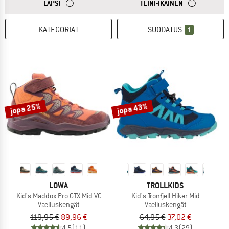
VASTAUKSESTA
LASTEN KENKIEN KOOT SOPIVAT YLEENSÄ 3–10-VUOTIAI
VASTAUKSESTA
NUORTEN KENK
LAPSI
TEINI-IKÄINEN
KATEGORIAT
SUODATUS
1
jopa 25%
jopa 43%
LOWA
TROLLKIDS
Kid's Maddox Pro GTX Mid VC
Kid's Tronfjell Hiker Mid
Vaelluskengät
Vaelluskengät
119,95 €
89,96 €
64,95 €
37,02 €
4,5
(11)
4,3
(29)