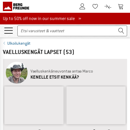
Tästä asiakastilille
Tästä
Tästä toivelistalle
Tästä tuott
Up to 50% off now in our summer sale
Up to 50% off now in our summer sale »
Ulkoilukengät
VAELLUSKENGÄT LAPSET
(53)
Vaelluskenkäneuvontaa antaa Marco
KENELLE ETSIT KENKÄÄ?