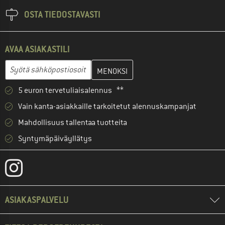
OSTA TIEDOSTAVASTI
AVAA ASIAKASTILI
Anna sähköpostiosoitteesi ja luo seuraavassa vaiheessa asiakast
Sähköpostiosoite
5 euron tervetuliaisalennus **
Vain kanta-asiakkaille tarkoitetut alennuskampanjat
Mahdollisuus tallentaa tuotteita
Syntymäpäiväyllätys
ASIAKASPALVELU