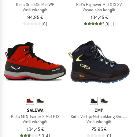
Kid's QuickGo Mid WP
Kid's Expower Mid GTX 2V
Vaelluskengät
Vapaa-ajan kengät
94,95 €
104,45 €
(0)
5,0
(1)
SALEWA
CMP
Kid's MTN Trainer 2 Mid PTX
Kid's Vertyx Mid Trekking Shoes WP
Vaelluskengät
Vaelluskengät
104,45 €
75,95 €
3,0
(4)
(0)