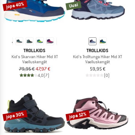
jopa 40%
Uusi
TROLLKIDS
TROLLKIDS
Kid's Skarvan Hiker Mid XT
Kid's Trolltunga Hiker Mid XT
Vaelluskengät
Vaelluskengät
79,95 €
47,97 €
59,95 €
4,0
(7)
(0)
jopa 30%
jopa 12%