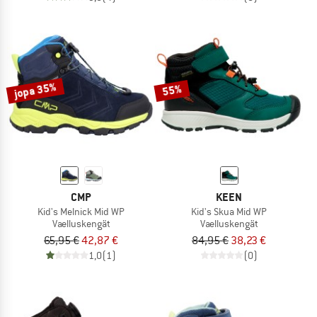
jopa 35%
55%
CMP
KEEN
Kid's Melnick Mid WP
Kid's Skua Mid WP
Vaelluskengät
Vaelluskengät
65,95 €
42,87 €
84,95 €
38,23 €
1,0
(1)
(0)