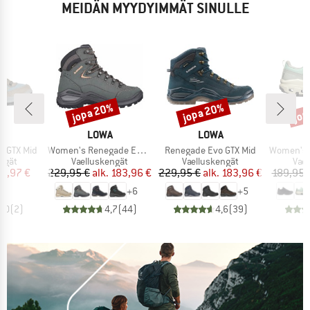
MEIDÄN MYYDYIMMÄT SINULLE
jopa 20%
jopa 20%
jop
Alennus
Alennus
Alen
KI
MERKKI
MERKKI
A
LOWA
LOWA
Tuote
Tuote
Tuote
s GTX Mid
Women's Renegade Evo GTX Mid
Renegade Evo GTX Mid
Women's Cl
mä
Tuoteryhmä
Tuoteryhmä
Tuo
ngät
Vaelluskengät
Vaelluskengät
Vae
nta
ennettu hinta
Hinta
Alennettu hinta
Hinta
Alennettu hinta
18,97 €
229,95 €
alk.
183,96 €
229,95 €
alk.
183,96 €
189,95 
+
6
+
5
5,0
(
2
)
4,7
(
44
)
4,6
(
39
)