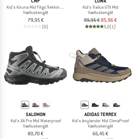
CMP
LOWA
Kid's Kiruna Mid Fitgo Trekking Shoes WP
Kid's Trailux GTX Mid
Vaelluskengät
Vaelluskengät
79,95 €
99,95 €
85,96 €
(0)
5,0
(1)
SALOMON
ADIDAS TERREX
Kid's XA Pro Mid Waterproof
Kid's Anylander Mid ClimaProof
Vaelluskengät
Vaelluskengät
80,70 €
66,45 €