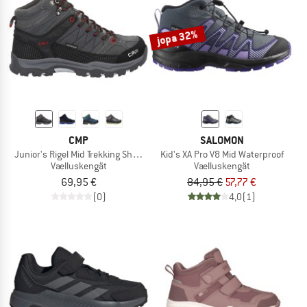
jopa 32%
CMP
SALOMON
Junior's Rigel Mid Trekking Shoes Waterproof
Kid's XA Pro V8 Mid Waterproof
Vaelluskengät
Vaelluskengät
69,95 €
84,95 €
57,77 €
(0)
4,0
(1)