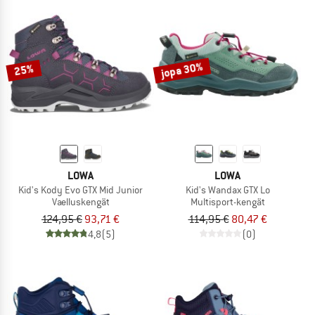
jopa 30%
25%
LOWA
LOWA
Kid's Kody Evo GTX Mid Junior
Kid's Wandax GTX Lo
Vaelluskengät
Multisport-kengät
124,95 €
93,71 €
114,95 €
80,47 €
4,8
(5)
(0)