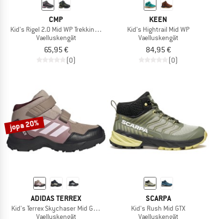
CMP
KEEN
Kid's Rigel 2.0 Mid WP Trekking Shoes 3Q19364
Kid's Hightrail Mid WP
Vaelluskengät
Vaelluskengät
65,95 €
84,95 €
(0)
(0)
jopa 20%
ADIDAS TERREX
SCARPA
Kid's Terrex Skychaser Mid GORE-TEX
Kid's Rush Mid GTX
Vaelluskengät
Vaelluskengät