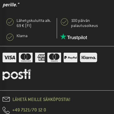
perille."
Lähetyskuluitta alk.
100 päivän
69 € (FI)
palautusoikeus
Klarna
LÄHETÄ MEILLE SÄHKÖPOSTIA!
+49 7121/70 12 0