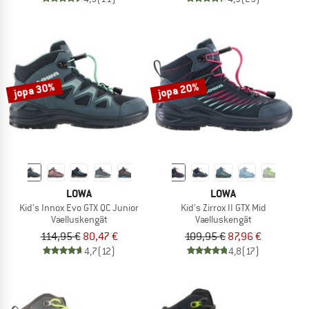
jopa 30%
jopa 20%
LOWA
LOWA
Kid's Innox Evo GTX QC Junior
Kid's Zirrox II GTX Mid
Vaelluskengät
Vaelluskengät
114,95 €
80,47 €
109,95 €
87,96 €
4,7
(12)
4,8
(17)