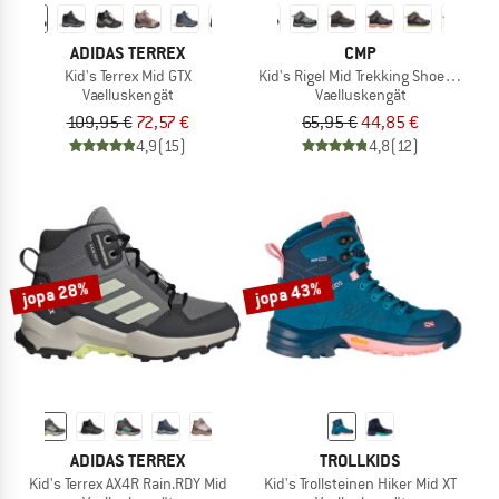
ADIDAS TERREX
CMP
Kid's Terrex Mid GTX
Kid's Rigel Mid Trekking Shoes Water
Vaelluskengät
Vaelluskengät
109,95 €
72,57 €
65,95 €
44,85 €
4,9
(15)
4,8
(12)
jopa 28%
jopa 43%
ADIDAS TERREX
TROLLKIDS
Kid's Terrex AX4R Rain.RDY Mid
Kid's Trollsteinen Hiker Mid XT