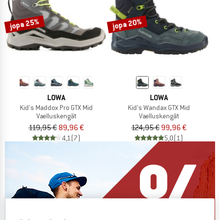
jopa 25%
jopa 20%
LOWA
LOWA
Kid's Maddox Pro GTX Mid
Kid's Wandax GTX Mid
Vaelluskengät
Vaelluskengät
119,95 €
89,96 €
124,95 €
99,96 €
4,1
(7)
5,0
(1)