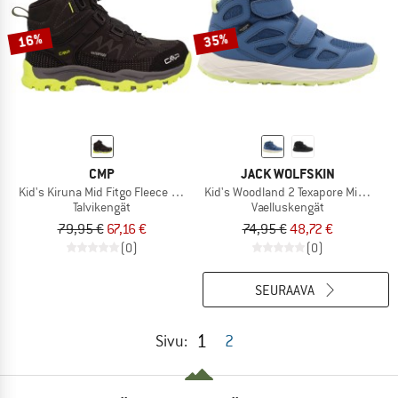
16%
35%
CMP
JACK WOLFSKIN
Kid's Kiruna Mid Fitgo Fleece WP
Kid's Woodland 2 Texapore Mid VC
Talvikengät
Vaelluskengät
79,95 €
67,16 €
74,95 €
48,72 €
(0)
(0)
SEURAAVA
1
Sivu:
2