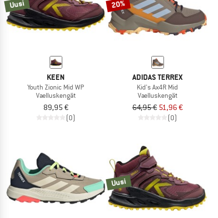
Uusi
20%
KEEN
ADIDAS TERREX
Youth Zionic Mid WP
Kid's Ax4R Mid
Vaelluskengät
Vaelluskengät
89,95 €
64,95 €
51,96 €
(0)
(0)
Uusi