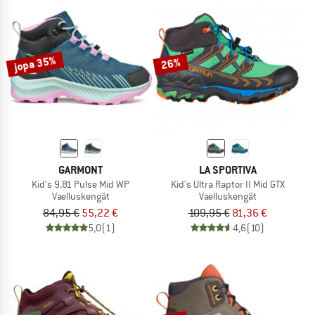
jopa 35%
26%
GARMONT
LA SPORTIVA
Kid's 9.81 Pulse Mid WP
Kid's Ultra Raptor II Mid GTX
Vaelluskengät
Vaelluskengät
84,95 €
55,22 €
109,95 €
81,36 €
5,0
(1)
4,6
(10)