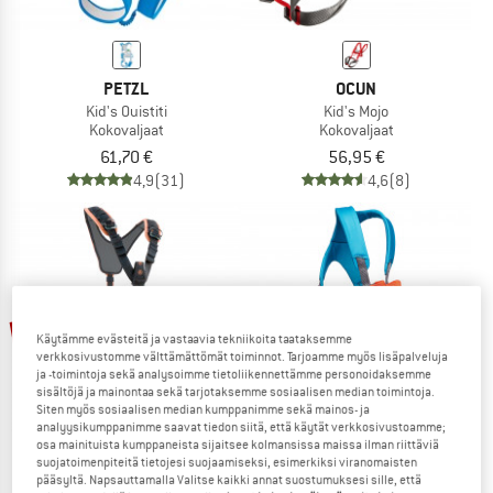
PETZL
OCUN
Kid's Ouistiti
Kid's Mojo
Kokovaljaat
Kokovaljaat
61,70 €
56,95 €
4,9
(31)
4,6
(8)
jopa 20%
10%
Käytämme evästeitä ja vastaavia tekniikoita taataksemme
verkkosivustomme välttämättömät toiminnot. Tarjoamme myös lisäpalveluja
ja -toimintoja sekä analysoimme tietoliikennettämme personoidaksemme
sisältöjä ja mainontaa sekä tarjotaksemme sosiaalisen median toimintoja.
Siten myös sosiaalisen median kumppanimme sekä mainos- ja
analyysikumppanimme saavat tiedon siitä, että käytät verkkosivustoamme;
osa mainituista kumppaneista sijaitsee kolmansissa maissa ilman riittäviä
suojatoimenpiteitä tietojesi suojaamiseksi, esimerkiksi viranomaisten
pääsyltä. Napsauttamalla Valitse kaikki annat suostumuksesi sille, että
ROCK EMPIRE
BLACK DIAMOND