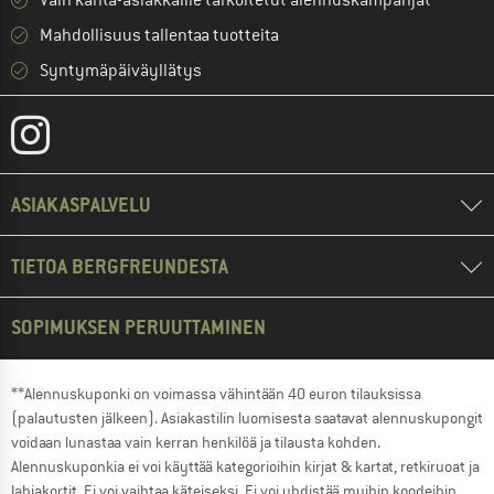
Mahdollisuus tallentaa tuotteita
Syntymäpäiväyllätys
ASIAKASPALVELU
TIETOA BERGFREUNDESTA
SOPIMUKSEN PERUUTTAMINEN
**Alennuskuponki on voimassa vähintään 40 euron tilauksissa
(palautusten jälkeen). Asiakastilin luomisesta saatavat alennuskupongit
voidaan lunastaa vain kerran henkilöä ja tilausta kohden.
Alennuskuponkia ei voi käyttää kategorioihin kirjat & kartat, retkiruoat ja
lahjakortit. Ei voi vaihtaa käteiseksi. Ei voi yhdistää muihin koodeihin.