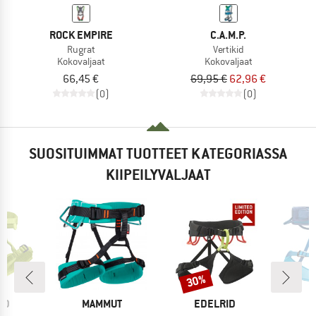
ROCK EMPIRE
C.A.M.P.
Rugrat
Vertikid
Kokovaljaat
Kokovaljaat
66,45 €
69,95 €
62,96 €
(0)
(0)
SUOSITUIMMAT TUOTTEET KATEGORIASSA
KIIPEILYVALJAAT
30%
Alennus
I
MERKKI
MERKKI
ID
MAMMUT
EDELRID