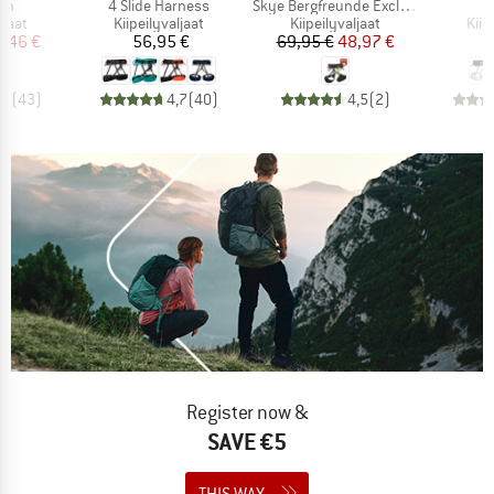
Tuote
Tuote
inn
4 Slide Harness
Skye Bergfreunde Exclusive
mä
Tuoteryhmä
Tuoteryhmä
Tuo
ljaat
Kiipeilyvaljaat
Kiipeilyvaljaat
Kiip
nta
ennettu hinta
Hinta
Hinta
Alennettu hinta
,46 €
56,95 €
69,95 €
48,97 €
6
,9
(
43
)
4,7
(
40
)
4,5
(
2
)
Register now &
SAVE €5
THIS WAY