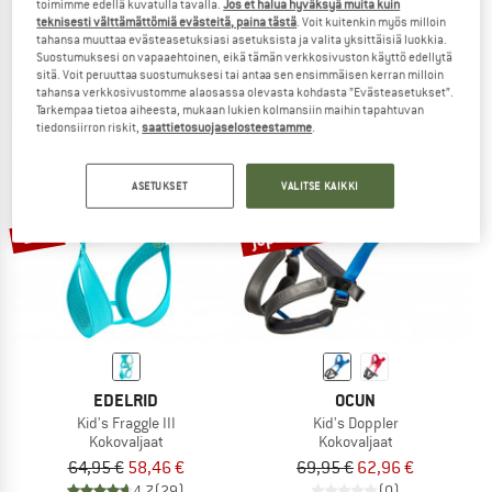
toimimme edellä kuvatulla tavalla.
Jos et halua hyväksyä muita kuin
Equip
Kid's Momentum Harness FL Body
teknisesti välttämättömiä evästeitä, paina tästä
. Voit kuitenkin myös milloin
Kokovaljaat
Kokovaljaat
tahansa muuttaa evästeasetuksiasi asetuksista ja valita yksittäisiä luokkia.
Suostumuksesi on vapaaehtoinen, eikä tämän verkkosivuston käyttö edellytä
218,95 €
175,16 €
69,95 €
62,96 €
sitä. Voit peruuttaa suostumuksesi tai antaa sen ensimmäisen kerran milloin
5,0
(2)
(0)
tahansa verkkosivustomme alaosassa olevasta kohdasta ”Evästeasetukset”.
Tarkempaa tietoa aiheesta, mukaan lukien kolmansiin maihin tapahtuvan
tiedonsiirron riskit,
saattietosuojaselosteestamme
.
ASETUKSET
VALITSE KAIKKI
jopa 10%
10%
EDELRID
OCUN
Kid's Fraggle III
Kid's Doppler
Kokovaljaat
Kokovaljaat
64,95 €
58,46 €
69,95 €
62,96 €
4,7
(29)
(0)