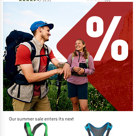
Our summer sale enters its next
phase
NOW UP TO 50% OFF