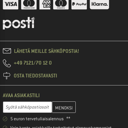
LÄHETÄ MEILLE SÄHKÖPOSTIA!
+49 7121/70 12 0
OSTA TIEDOSTAVASTI
AVAA ASIAKASTILI
Anna sähköpostiosoitteesi ja luo seuraavassa vaiheessa asiakast
Sähköpostiosoite
5 euron tervetuliaisalennus **
Vain kanta-asiakkaille tarkoitetut alennuskampanjat