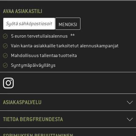
AVAA ASIAKASTILI
Anna sähköpostiosoitteesi ja luo seuraavassa vaiheessa asiakast
Sähköpostiosoite
5 euron tervetuliaisalennus **
Vain kanta-asiakkaille tarkoitetut alennuskampanjat
Mahdollisuus tallentaa tuotteita
Syntymäpäiväyllätys
ASIAKASPALVELU
TIETOA BERGFREUNDESTA
SOPIMUKSEN PERUUTTAMINEN