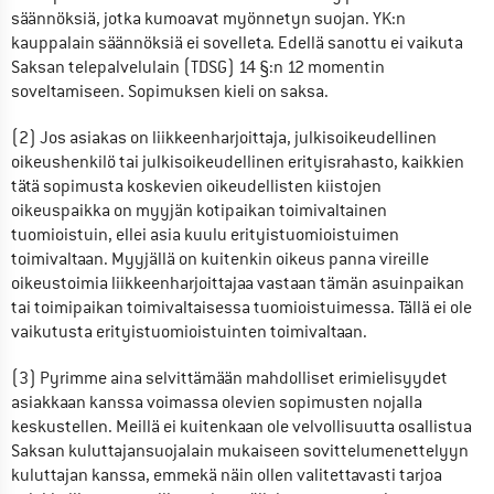
säännöksiä, jotka kumoavat myönnetyn suojan. YK:n 
kauppalain säännöksiä ei sovelleta. Edellä sanottu ei vaikuta 
Saksan telepalvelulain (TDSG) 14 §:n 12 momentin 
soveltamiseen. Sopimuksen kieli on saksa.
(2) Jos asiakas on liikkeenharjoittaja, julkisoikeudellinen 
oikeushenkilö tai julkisoikeudellinen erityisrahasto, kaikkien 
tätä sopimusta koskevien oikeudellisten kiistojen 
oikeuspaikka on myyjän kotipaikan toimivaltainen 
tuomioistuin, ellei asia kuulu erityistuomioistuimen 
toimivaltaan. Myyjällä on kuitenkin oikeus panna vireille 
oikeustoimia liikkeenharjoittajaa vastaan tämän asuinpaikan 
tai toimipaikan toimivaltaisessa tuomioistuimessa. Tällä ei ole 
vaikutusta erityistuomioistuinten toimivaltaan.
(3) Pyrimme aina selvittämään mahdolliset erimielisyydet 
asiakkaan kanssa voimassa olevien sopimusten nojalla 
keskustellen. Meillä ei kuitenkaan ole velvollisuutta osallistua 
Saksan kuluttajansuojalain mukaiseen sovittelumenettelyyn 
kuluttajan kanssa, emmekä näin ollen valitettavasti tarjoa 