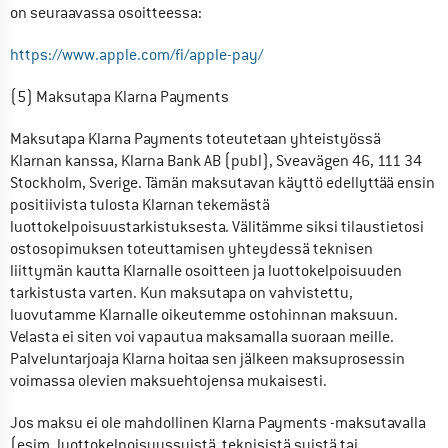
on seuraavassa osoitteessa:
https://www.apple.com/fi/apple-pay/
(5) Maksutapa Klarna Payments
Maksutapa Klarna Payments toteutetaan yhteistyössä 
Klarnan kanssa, Klarna Bank AB (publ), Sveavägen 46, 111 34 
Stockholm, Sverige. Tämän maksutavan käyttö edellyttää ensin 
positiivista tulosta Klarnan tekemästä 
luottokelpoisuustarkistuksesta. Välitämme siksi tilaustietosi 
ostosopimuksen toteuttamisen yhteydessä teknisen 
liittymän kautta Klarnalle osoitteen ja luottokelpoisuuden 
tarkistusta varten. Kun maksutapa on vahvistettu, 
luovutamme Klarnalle oikeutemme ostohinnan maksuun. 
Velasta ei siten voi vapautua maksamalla suoraan meille. 
Palveluntarjoaja Klarna hoitaa sen jälkeen maksuprosessin 
voimassa olevien maksuehtojensa mukaisesti.
Jos maksu ei ole mahdollinen Klarna Payments -maksutavalla 
(esim. luottokelpoisuussyistä, teknisistä syistä tai 