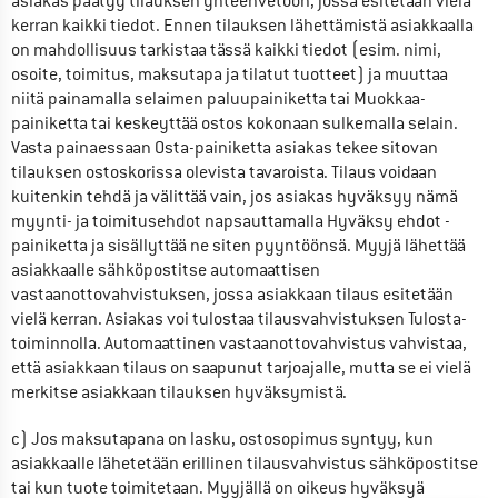
asiakas päätyy tilauksen yhteenvetoon, jossa esitetään vielä 
kerran kaikki tiedot. Ennen tilauksen lähettämistä asiakkaalla 
on mahdollisuus tarkistaa tässä kaikki tiedot (esim. nimi, 
osoite, toimitus, maksutapa ja tilatut tuotteet) ja muuttaa 
niitä painamalla selaimen paluupainiketta tai Muokkaa-
painiketta tai keskeyttää ostos kokonaan sulkemalla selain. 
Vasta painaessaan Osta-painiketta asiakas tekee sitovan 
tilauksen ostoskorissa olevista tavaroista. Tilaus voidaan 
kuitenkin tehdä ja välittää vain, jos asiakas hyväksyy nämä 
myynti- ja toimitusehdot napsauttamalla Hyväksy ehdot -
painiketta ja sisällyttää ne siten pyyntöönsä. Myyjä lähettää 
asiakkaalle sähköpostitse automaattisen 
vastaanottovahvistuksen, jossa asiakkaan tilaus esitetään 
vielä kerran. Asiakas voi tulostaa tilausvahvistuksen Tulosta-
toiminnolla. Automaattinen vastaanottovahvistus vahvistaa, 
että asiakkaan tilaus on saapunut tarjoajalle, mutta se ei vielä 
merkitse asiakkaan tilauksen hyväksymistä.
c) Jos maksutapana on lasku, ostosopimus syntyy, kun 
asiakkaalle lähetetään erillinen tilausvahvistus sähköpostitse 
tai kun tuote toimitetaan. Myyjällä on oikeus hyväksyä 