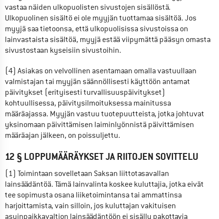
vastaa näiden ulkopuolisten sivustojen sisällöstä. 
Ulkopuolinen sisältö ei ole myyjän tuottamaa sisältöä. Jos 
myyjä saa tietoonsa, että ulkopuolisissa sivustoissa on 
lainvastaista sisältöä, myyjä estää viipymättä pääsyn omasta 
sivustostaan kyseisiin sivustoihin.
(4) Asiakas on velvollinen asentamaan omalla vastuullaan 
valmistajan tai myyjän säännöllisesti käyttöön antamat 
päivitykset (erityisesti turvallisuuspäivitykset) 
kohtuullisessa, päivitysilmoituksessa mainitussa 
määräajassa. Myyjän vastuu tuotepuutteista, jotka johtuvat 
yksinomaan päivittämisen laiminlyönnistä päivittämisen 
määräajan jälkeen, on poissuljettu.
12 § LOPPUMÄÄRÄYKSET JA RIITOJEN SOVITTELU
(1) Toimintaan sovelletaan Saksan liittotasavallan 
lainsäädäntöä. Tämä lainvalinta koskee kuluttajia, jotka eivät 
tee sopimusta osana liiketoimintansa tai ammattinsa 
harjoittamista, vain silloin, jos kuluttajan vakituisen 
asuinpaikkavaltion lainsäädäntöön ei sisälly pakottavia 