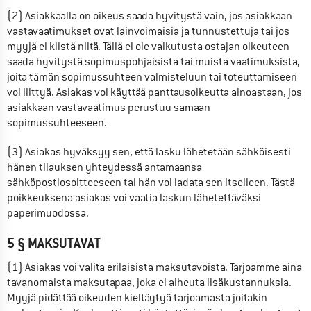
(2) Asiakkaalla on oikeus saada hyvitystä vain, jos asiakkaan 
vastavaatimukset ovat lainvoimaisia ja tunnustettuja tai jos 
myyjä ei kiistä niitä. Tällä ei ole vaikutusta ostajan oikeuteen 
saada hyvitystä sopimuspohjaisista tai muista vaatimuksista, 
joita tämän sopimussuhteen valmisteluun tai toteuttamiseen 
voi liittyä. Asiakas voi käyttää panttausoikeutta ainoastaan, jos 
asiakkaan vastavaatimus perustuu samaan 
sopimussuhteeseen.
(3) Asiakas hyväksyy sen, että lasku lähetetään sähköisesti 
hänen tilauksen yhteydessä antamaansa 
sähköpostiosoitteeseen tai hän voi ladata sen itselleen. Tästä 
poikkeuksena asiakas voi vaatia laskun lähetettäväksi 
paperimuodossa.
5 § MAKSUTAVAT
(1) Asiakas voi valita erilaisista maksutavoista. Tarjoamme aina 
tavanomaista maksutapaa, joka ei aiheuta lisäkustannuksia. 
Myyjä pidättää oikeuden kieltäytyä tarjoamasta joitakin 