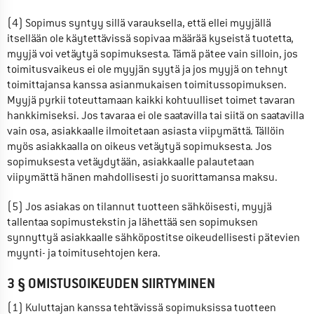
(4) Sopimus syntyy sillä varauksella, että ellei myyjällä 
itsellään ole käytettävissä sopivaa määrää kyseistä tuotetta, 
myyjä voi vetäytyä sopimuksesta. Tämä pätee vain silloin, jos 
toimitusvaikeus ei ole myyjän syytä ja jos myyjä on tehnyt 
toimittajansa kanssa asianmukaisen toimitussopimuksen. 
Myyjä pyrkii toteuttamaan kaikki kohtuulliset toimet tavaran 
hankkimiseksi. Jos tavaraa ei ole saatavilla tai siitä on saatavilla 
vain osa, asiakkaalle ilmoitetaan asiasta viipymättä. Tällöin 
myös asiakkaalla on oikeus vetäytyä sopimuksesta. Jos 
sopimuksesta vetäydytään, asiakkaalle palautetaan 
viipymättä hänen mahdollisesti jo suorittamansa maksu.
(5) Jos asiakas on tilannut tuotteen sähköisesti, myyjä 
tallentaa sopimustekstin ja lähettää sen sopimuksen 
synnyttyä asiakkaalle sähköpostitse oikeudellisesti pätevien 
myynti- ja toimitusehtojen kera.
3 § OMISTUSOIKEUDEN SIIRTYMINEN
(1) Kuluttajan kanssa tehtävissä sopimuksissa tuotteen 