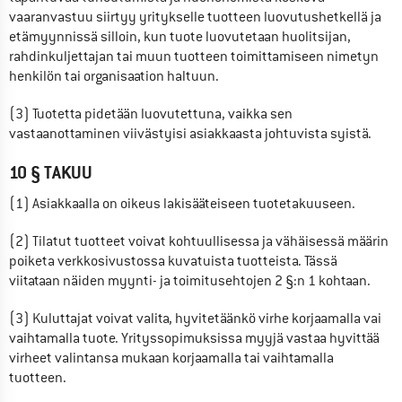
vaaranvastuu siirtyy yritykselle tuotteen luovutushetkellä ja 
etämyynnissä silloin, kun tuote luovutetaan huolitsijan, 
rahdinkuljettajan tai muun tuotteen toimittamiseen nimetyn 
henkilön tai organisaation haltuun.
(3) Tuotetta pidetään luovutettuna, vaikka sen 
vastaanottaminen viivästyisi asiakkaasta johtuvista syistä.
10 § TAKUU
(1) Asiakkaalla on oikeus lakisääteiseen tuotetakuuseen.
(2) Tilatut tuotteet voivat kohtuullisessa ja vähäisessä määrin 
poiketa verkkosivustossa kuvatuista tuotteista. Tässä 
viitataan näiden myynti- ja toimitusehtojen 2 §:n 1 kohtaan.
(3) Kuluttajat voivat valita, hyvitetäänkö virhe korjaamalla vai 
vaihtamalla tuote. Yrityssopimuksissa myyjä vastaa hyvittää 
virheet valintansa mukaan korjaamalla tai vaihtamalla 
tuotteen.