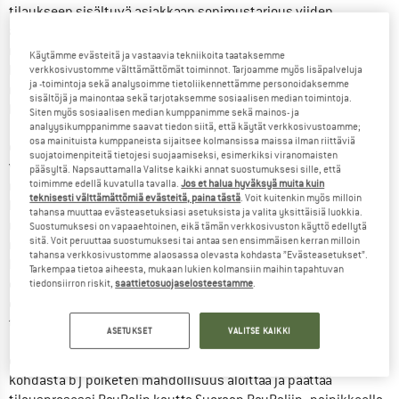
tilaukseen sisältyvä asiakkaan sopimustarjous viiden 
arkipäivän kuluessa. Sähköisesti tehdyissä tilauksissa 
myyjällä on oikeus hyväksyä tilaus kahden arkipäivän 
Käytämme evästeitä ja vastaavia tekniikoita taataksemme
kuluessa tilauksen saapumisesta. Hyväksymisenä pidetään 
verkkosivustomme välttämättömät toiminnot. Tarjoamme myös lisäpalveluja
ja -toimintoja sekä analysoimme tietoliikennettämme personoidaksemme
myös sitä, jos myyjä toimittaa tilatun tavaran tämän määräajan 
sisältöjä ja mainontaa sekä tarjotaksemme sosiaalisen median toimintoja.
kuluessa.
Siten myös sosiaalisen median kumppanimme sekä mainos- ja
analyysikumppanimme saavat tiedon siitä, että käytät verkkosivustoamme;
osa mainituista kumppaneista sijaitsee kolmansissa maissa ilman riittäviä
d) Jos maksutapana on ennakkomaksu/tilisiirto ja ostaja 
suojatoimenpiteitä tietojesi suojaamiseksi, esimerkiksi viranomaisten
valitsee jonkin myyjän kulloinkin tarjoamista 
pääsyltä. Napsauttamalla Valitse kaikki annat suostumuksesi sille, että
maksupalveluntarjoajista, joita ovat esimerkiksi Klarnan maksa 
toimimme edellä kuvatulla tavalla.
Jos et halua hyväksyä muita kuin
teknisesti välttämättömiä evästeitä, paina tästä
. Voit kuitenkin myös milloin
heti -vaihtoehto, iDEAL, ApplePay, Banconctact ja PayPal, 
tahansa muuttaa evästeasetuksiasi asetuksista ja valita yksittäisiä luokkia.
myyjä hyväksyy asiakkaan tarjouksen sitovasti aloittamalla 
Suostumuksesi on vapaaehtoinen, eikä tämän verkkosivuston käyttö edellytä
sitä. Voit peruuttaa suostumuksesi tai antaa sen ensimmäisen kerran milloin
maksutapahtuman maksupalveluntarjoajan kautta. 
tahansa verkkosivustomme alaosassa olevasta kohdasta ”Evästeasetukset”.
Kauppasopimus on siten syntynyt jo siinä vaiheessa, kun 
Tarkempaa tietoa aiheesta, mukaan lukien kolmansiin maihin tapahtuvan
osapuolten välinen maksuprosessi on viety päätökseen. Näin 
tiedonsiirron riskit,
saattietosuojaselosteestamme
.
ollen kauppasopimuksen pätevään solmimiseen ei yleensä 
tarvita myyjän erillistä tilausvahvistusta.
ASETUKSET
VALITSE KAIKKI
e) Kun asiakas on siirtänyt tavarat ostoskoriin, hänellä on 
kohdasta b) poiketen mahdollisuus aloittaa ja päättää 