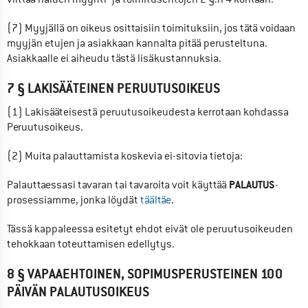
(7) Myyjällä on oikeus osittaisiin toimituksiin, jos tätä voidaan 
myyjän etujen ja asiakkaan kannalta pitää perusteltuna. 
Asiakkaalle ei aiheudu tästä lisäkustannuksia.
7 § LAKISÄÄTEINEN PERUUTUSOIKEUS
(1) Lakisääteisestä peruutusoikeudesta kerrotaan kohdassa 
Peruutusoikeus.
(2) Muita palauttamista koskevia ei-sitovia tietoja:
PALAUTUS
Palauttaessasi tavaran tai tavaroita voit käyttää 
-
prosessiamme, jonka löydät 
täältäe
.
Tässä kappaleessa esitetyt ehdot eivät ole peruutusoikeuden 
tehokkaan toteuttamisen edellytys.
8 § VAPAAEHTOINEN, SOPIMUSPERUSTEINEN 100
PÄIVÄN PALAUTUSOIKEUS