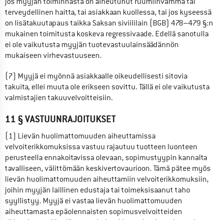
jos myyjän toiminnasta on aiheutunut ruumiinvamma tai 
terveydellinen haitta, tai asiakkaan kuollessa, tai jos kyseessä 
on lisätakuutapaus taikka Saksan siviililain (BGB) 478–479 §:n 
mukainen toimitusta koskeva regressivaade. Edellä sanotulla 
ei ole vaikutusta myyjän tuotevastuulainsäädännön 
mukaiseen virhevastuuseen.
(7) Myyjä ei myönnä asiakkaalle oikeudellisesti sitovia 
takuita, ellei muuta ole erikseen sovittu. Tällä ei ole vaikutusta 
valmistajien takuuvelvoitteisiin.
11 § VASTUUNRAJOITUKSET
(1) Lievän huolimattomuuden aiheuttamissa 
velvoiterikkomuksissa vastuu rajautuu tuotteen luonteen 
perusteella ennakoitavissa olevaan, sopimustyypin kannalta 
tavalliseen, välittömään keskivertovaurioon. Tämä pätee myös 
lievän huolimattomuuden aiheuttamiin velvoiterikkomuksiin, 
joihin myyjän laillinen edustaja tai toimeksisaanut taho 
syyllistyy. Myyjä ei vastaa lievän huolimattomuuden 
aiheuttamasta epäolennaisten sopimusvelvoitteiden 