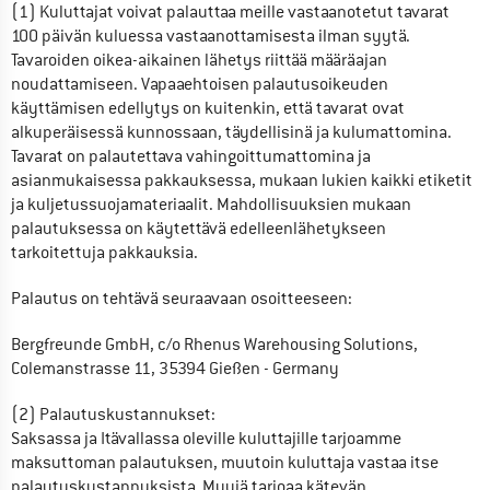
(1) Kuluttajat voivat palauttaa meille vastaanotetut tavarat 
100 päivän kuluessa vastaanottamisesta ilman syytä. 
Tavaroiden oikea-aikainen lähetys riittää määräajan 
noudattamiseen. Vapaaehtoisen palautusoikeuden 
käyttämisen edellytys on kuitenkin, että tavarat ovat 
alkuperäisessä kunnossaan, täydellisinä ja kulumattomina. 
Tavarat on palautettava vahingoittumattomina ja 
asianmukaisessa pakkauksessa, mukaan lukien kaikki etiketit 
ja kuljetussuojamateriaalit. Mahdollisuuksien mukaan 
palautuksessa on käytettävä edelleenlähetykseen 
tarkoitettuja pakkauksia.
Palautus on tehtävä seuraavaan osoitteeseen:
Bergfreunde GmbH, c/o Rhenus Warehousing Solutions
, 
Colemanstrasse 11
, 
35394
Gießen
 - 
Germany
(2) Palautuskustannukset:

Saksassa ja Itävallassa oleville kuluttajille tarjoamme 
maksuttoman palautuksen, muutoin kuluttaja vastaa itse 
palautuskustannuksista. Myyjä tarjoaa kätevän 