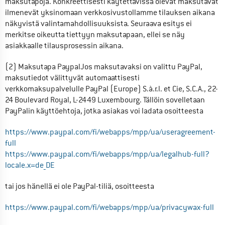
maksutapoja. Konkreettisesti käytettävissä olevat maksutavat 
ilmenevät yksinomaan verkkosivustollamme tilauksen aikana 
näkyvistä valintamahdollisuuksista. Seuraava esitys ei 
merkitse oikeutta tiettyyn maksutapaan, ellei se näy 
asiakkaalle tilausprosessin aikana.
(2) Maksutapa PaypalJos maksutavaksi on valittu PayPal, 
maksutiedot välittyvät automaattisesti 
verkkomaksupalvelulle PayPal (Europe) S.à.r.l. et Cie, S.C.A., 22-
24 Boulevard Royal, L-2449 Luxembourg. Tällöin sovelletaan 
PayPalin käyttöehtoja, jotka asiakas voi ladata osoitteesta
https://www.paypal.com/fi/webapps/mpp/ua/useragreement-
full
https://www.paypal.com/fi/webapps/mpp/ua/legalhub-full?
locale.x=de_DE
tai jos hänellä ei ole PayPal-tiliä, osoitteesta
https://www.paypal.com/fi/webapps/mpp/ua/privacywax-full