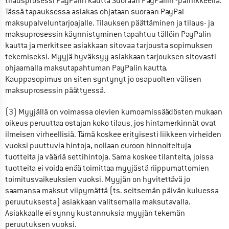
tilausprosessi PayPalin kautta Suoraan PayPaliin -painikkeella. 
Tässä tapauksessa asiakas ohjataan suoraan PayPal-
maksupalveluntarjoajalle. Tilauksen päättäminen ja tilaus- ja 
maksuprosessin käynnistyminen tapahtuu tällöin PayPalin 
kautta ja merkitsee asiakkaan sitovaa tarjousta sopimuksen 
tekemiseksi. Myyjä hyväksyy asiakkaan tarjouksen sitovasti 
ohjaamalla maksutapahtuman PayPalin kautta. 
Kauppasopimus on siten syntynyt jo osapuolten välisen 
maksuprosessin päättyessä.
(3) Myyjällä on voimassa olevien kumoamissäädösten mukaan 
oikeus peruuttaa ostajan koko tilaus, jos hintamerkinnät ovat 
ilmeisen virheellisiä. Tämä koskee erityisesti liikkeen virheiden 
vuoksi puuttuvia hintoja, nollaan euroon hinnoiteltuja 
tuotteita ja vääriä settihintoja. Sama koskee tilanteita, joissa 
tuotteita ei voida enää toimittaa myyjästä riippumattomien 
toimitusvaikeuksien vuoksi. Myyjän on hyvitettävä jo 
saamansa maksut viipymättä (ts. seitsemän päivän kuluessa 
peruutuksesta) asiakkaan valitsemalla maksutavalla. 
Asiakkaalle ei synny kustannuksia myyjän tekemän 
peruutuksen vuoksi.