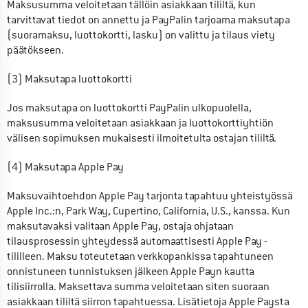
Maksusumma veloitetaan tällöin asiakkaan tililtä, kun 
tarvittavat tiedot on annettu ja PayPalin tarjoama maksutapa 
(suoramaksu, luottokortti, lasku) on valittu ja tilaus viety 
päätökseen.
(3) Maksutapa luottokortti
Jos maksutapa on luottokortti PayPalin ulkopuolella, 
maksusumma veloitetaan asiakkaan ja luottokorttiyhtiön 
välisen sopimuksen mukaisesti ilmoitetulta ostajan tililtä.
(4) Maksutapa Apple Pay
Maksuvaihtoehdon Apple Pay tarjonta tapahtuu yhteistyössä 
Apple Inc.:n, Park Way, Cupertino, California, U.S., kanssa. Kun 
maksutavaksi valitaan Apple Pay, ostaja ohjataan 
tilausprosessin yhteydessä automaattisesti Apple Pay -
tililleen. Maksu toteutetaan verkkopankissa tapahtuneen 
onnistuneen tunnistuksen jälkeen Apple Payn kautta 
tilisiirrolla. Maksettava summa veloitetaan siten suoraan 
asiakkaan tililtä siirron tapahtuessa. Lisätietoja Apple Paysta 