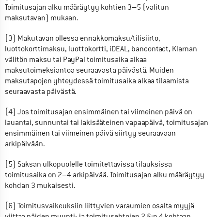
Toimitusajan alku määräytyy kohtien 3–5 (valitun 
maksutavan) mukaan.
(3) Makutavan ollessa ennakkomaksu/tilisiirto, 
luottokorttimaksu, luottokortti, iDEAL, bancontact, Klarnan 
välitön maksu tai PayPal toimitusaika alkaa 
maksutoimeksiantoa seuraavasta päivästä. Muiden 
maksutapojen yhteydessä toimitusaika alkaa tilaamista 
seuraavasta päivästä.
(4) Jos toimitusajan ensimmäinen tai viimeinen päivä on 
lauantai, sunnuntai tai lakisääteinen vapaapäivä, toimitusajan 
ensimmäinen tai viimeinen päivä siirtyy seuraavaan 
arkipäivään.
(5) Saksan ulkopuolelle toimitettavissa tilauksissa 
toimitusaika on 2–4 arkipäivää. Toimitusajan alku määräytyy 
kohdan 3 mukaisesti.
(6) Toimitusvaikeuksiin liittyvien varaumien osalta myyjä 
viittaa näiden myynti- ja toimitusehtojen 2 §:n 4 kohtaan.