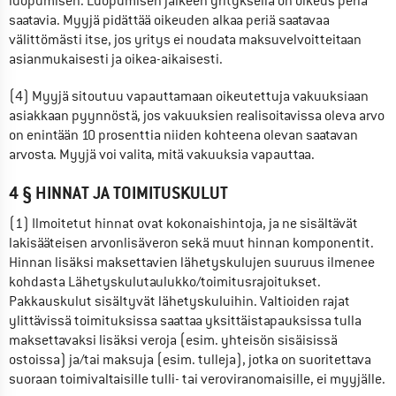
luopumisen. Luopumisen jälkeen yrityksellä on oikeus periä 
saatavia. Myyjä pidättää oikeuden alkaa periä saatavaa 
välittömästi itse, jos yritys ei noudata maksuvelvoitteitaan 
asianmukaisesti ja oikea-aikaisesti.
(4) Myyjä sitoutuu vapauttamaan oikeutettuja vakuuksiaan 
asiakkaan pyynnöstä, jos vakuuksien realisoitavissa oleva arvo 
on enintään 10 prosenttia niiden kohteena olevan saatavan 
arvosta. Myyjä voi valita, mitä vakuuksia vapauttaa.
4 § HINNAT JA TOIMITUSKULUT
(1) Ilmoitetut hinnat ovat kokonaishintoja, ja ne sisältävät 
lakisääteisen arvonlisäveron sekä muut hinnan komponentit. 
Hinnan lisäksi maksettavien lähetyskulujen suuruus ilmenee 
kohdasta Lähetyskulutaulukko/toimitusrajoitukset. 
Pakkauskulut sisältyvät lähetyskuluihin. Valtioiden rajat 
ylittävissä toimituksissa saattaa yksittäistapauksissa tulla 
maksettavaksi lisäksi veroja (esim. yhteisön sisäisissä 
ostoissa) ja/tai maksuja (esim. tulleja), jotka on suoritettava 
suoraan toimivaltaisille tulli- tai veroviranomaisille, ei myyjälle.