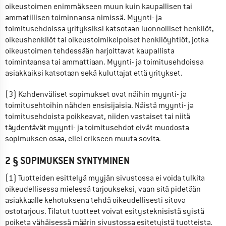
oikeustoimen enimmäkseen muun kuin kaupallisen tai 
ammatillisen toiminnansa nimissä. Myynti- ja 
toimitusehdoissa yrityksiksi katsotaan luonnolliset henkilöt, 
oikeushenkilöt tai oikeustoimikelpoiset henkilöyhtiöt, jotka 
oikeustoimen tehdessään harjoittavat kaupallista 
toimintaansa tai ammattiaan. Myynti- ja toimitusehdoissa 
asiakkaiksi katsotaan sekä kuluttajat että yritykset.
(3) Kahdenväliset sopimukset ovat näihin myynti- ja 
toimitusehtoihin nähden ensisijaisia. Näistä myynti- ja 
toimitusehdoista poikkeavat, niiden vastaiset tai niitä 
täydentävät myynti- ja toimitusehdot eivät muodosta 
sopimuksen osaa, ellei erikseen muuta sovita.
2 § SOPIMUKSEN SYNTYMINEN
(1) Tuotteiden esittelyä myyjän sivustossa ei voida tulkita 
oikeudellisessa mielessä tarjoukseksi, vaan sitä pidetään 
asiakkaalle kehotuksena tehdä oikeudellisesti sitova 
ostotarjous. Tilatut tuotteet voivat esitysteknisistä syistä 
poiketa vähäisessä määrin sivustossa esitetyistä tuotteista. 