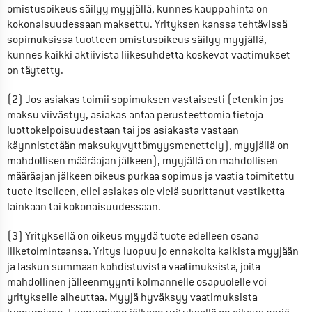
omistusoikeus säilyy myyjällä, kunnes kauppahinta on 
kokonaisuudessaan maksettu. Yrityksen kanssa tehtävissä 
sopimuksissa tuotteen omistusoikeus säilyy myyjällä, 
kunnes kaikki aktiivista liikesuhdetta koskevat vaatimukset 
on täytetty.
(2) Jos asiakas toimii sopimuksen vastaisesti (etenkin jos 
maksu viivästyy, asiakas antaa perusteettomia tietoja 
luottokelpoisuudestaan tai jos asiakasta vastaan 
käynnistetään maksukyvyttömyysmenettely), myyjällä on 
mahdollisen määräajan jälkeen), myyjällä on mahdollisen 
määräajan jälkeen oikeus purkaa sopimus ja vaatia toimitettu 
tuote itselleen, ellei asiakas ole vielä suorittanut vastiketta 
lainkaan tai kokonaisuudessaan.
(3) Yrityksellä on oikeus myydä tuote edelleen osana 
liiketoimintaansa. Yritys luopuu jo ennakolta kaikista myyjään 
ja laskun summaan kohdistuvista vaatimuksista, joita 
mahdollinen jälleenmyynti kolmannelle osapuolelle voi 
yritykselle aiheuttaa. Myyjä hyväksyy vaatimuksista 