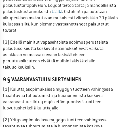
palautustarrapalvelun. Löydät tietoa tästä ja mahdollisista 
palautuskustannuksista 
täältä
. Ostohinta palautetaan 
alkuperäisen maksutavan mukaisesti viimeistään 30 päivän 
kuluessa siitä, kun olemme vastaanottaneet palautetut 
tavarat.
(3) Edellä mainitut vapaaehtoista sopimusperusteista 
palautusoikeutta koskevat säännökset eivät vaikuta 
asiakkaan voimassa olevaan lakisääteiseen 
peruutusoikeuteen eivätkä muihin lakisääteisiin 
takuuoikeuksiin.
9 § VAARANVASTUUN SIIRTYMINEN
(1) Kuluttajasopimuksissa myydyn tuotteen vahingossa 
tapahtuvaa tuhoutumista ja huononemista koskeva 
vaaranvastuu siirtyy myös etämyynnissä tuotteen 
luovutushetkellä kuluttajalle.
(2) Yrityssopimuksissa myydyn tuotteen vahingossa 
tapahtuvaa tuhoutumista ja huononemista koskeva 