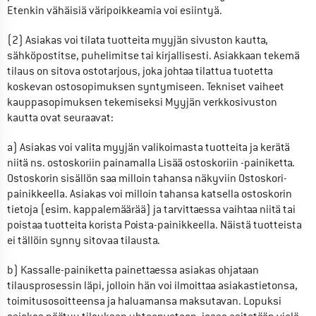
Etenkin vähäisiä väripoikkeamia voi esiintyä.
(2) Asiakas voi tilata tuotteita myyjän sivuston kautta, 
sähköpostitse, puhelimitse tai kirjallisesti. Asiakkaan tekemä 
tilaus on sitova ostotarjous, joka johtaa tilattua tuotetta 
koskevan ostosopimuksen syntymiseen. Tekniset vaiheet 
kauppasopimuksen tekemiseksi Myyjän verkkosivuston 
kautta ovat seuraavat:
a) Asiakas voi valita myyjän valikoimasta tuotteita ja kerätä 
niitä ns. ostoskoriin painamalla Lisää ostoskoriin -painiketta. 
Ostoskorin sisällön saa milloin tahansa näkyviin Ostoskori-
painikkeella. Asiakas voi milloin tahansa katsella ostoskorin 
tietoja (esim. kappalemäärää) ja tarvittaessa vaihtaa niitä tai 
poistaa tuotteita korista Poista-painikkeella. Näistä tuotteista 
ei tällöin synny sitovaa tilausta.
b) Kassalle-painiketta painettaessa asiakas ohjataan 
tilausprosessin läpi, jolloin hän voi ilmoittaa asiakastietonsa, 
toimitusosoitteensa ja haluamansa maksutavan. Lopuksi 