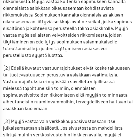
rikkomisesta. Myyjä vastaa kuitenkin sopimuksen kannalta 
olennaisista asiakkaan oikeusasemaan kohdistuvista 
rikkomuksista. Sopimuksen kannalta olennaisia asiakkaan 
oikeusasemaan liittyviä seikkoja ovat ne seikat, jotka sopimus 
sisältönsä ja kohteensa perusteella takaa asiakkaalle. Myyjä 
vastaa myös sellaisten velvoitteiden rikkomisesta, joiden 
täyttäminen on edellytys sopimuksen asianmukaiselle 
toteuttamiselle ja joiden täyttymiseen asiakas voi 
perustellusta syystä luottaa.
(2) Edellä kuvatut vastuunrajoitukset eivät koske takuuseen 
tai tuotevastuuseen perustuvia asiakkaan vaatimuksia. 
Vastuunrajoituksia ei myöskään sovelleta vilpillisessä 
mielessä tapahtuneisiin toimiin, olennaisten 
sopimusvelvoitteiden rikkomiseen eikä myyjän toiminnasta 
aiheutuneisiin ruumiinvammoihin, terveydelliseen haittaan tai 
asiakkaan kuolemaan.
(3) Myyjä vastaa vain verkkokauppasivustossaan itse 
julkaisemastaan sisällöstä. Jos sivustosta on mahdollista 
siirtyä muihin verkkosivustoihin linkkien avulla, myyjä ei 