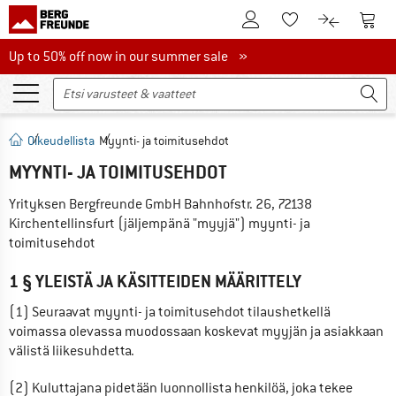
Tästä asiakastilille
Tästä
Tästä toivelistalle
Tästä tuott
Up to 50% off now in our summer sale
Up to 50% off now in our summer sale »
Oikeudellista
Myynti- ja toimitusehdot
MYYNTI- JA TOIMITUSEHDOT
Yrityksen 
Bergfreunde GmbH
Bahnhofstr. 26
, 
72138
Kirchentellinsfurt
 (jäljempänä "myyjä") myynti- ja 
toimitusehdot
1 § YLEISTÄ JA KÄSITTEIDEN MÄÄRITTELY
(1) Seuraavat myynti- ja toimitusehdot tilaushetkellä 
voimassa olevassa muodossaan koskevat myyjän ja asiakkaan 
välistä liikesuhdetta.
(2) Kuluttajana pidetään luonnollista henkilöä, joka tekee 