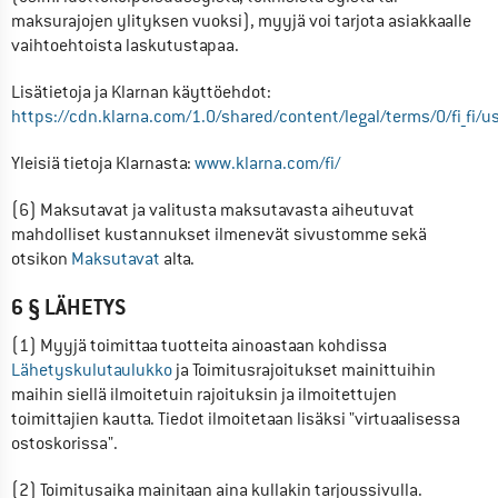
maksurajojen ylityksen vuoksi), myyjä voi tarjota asiakkaalle 
vaihtoehtoista laskutustapaa.
Lisätietoja ja Klarnan käyttöehdot: 
https://cdn.klarna.com/1.0/shared/content/legal/terms/0/fi_fi/u
Yleisiä tietoja Klarnasta: 
www.klarna.com/fi/
(6) Maksutavat ja valitusta maksutavasta aiheutuvat 
mahdolliset kustannukset ilmenevät sivustomme sekä 
otsikon 
Maksutavat
 alta.
6 § LÄHETYS
(1) Myyjä toimittaa tuotteita ainoastaan kohdissa 
Lähetyskulutaulukko
 ja Toimitusrajoitukset mainittuihin 
maihin siellä ilmoitetuin rajoituksin ja ilmoitettujen 
toimittajien kautta. Tiedot ilmoitetaan lisäksi "virtuaalisessa 
ostoskorissa".
(2) Toimitusaika mainitaan aina kullakin tarjoussivulla. 