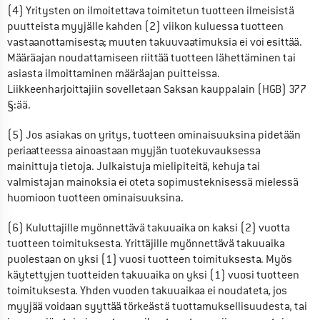
(4) Yritysten on ilmoitettava toimitetun tuotteen ilmeisistä 
puutteista myyjälle kahden (2) viikon kuluessa tuotteen 
vastaanottamisesta; muuten takuuvaatimuksia ei voi esittää. 
Määräajan noudattamiseen riittää tuotteen lähettäminen tai 
asiasta ilmoittaminen määräajan puitteissa. 
Liikkeenharjoittajiin sovelletaan Saksan kauppalain (HGB) 377 
§:ää.
(5) Jos asiakas on yritys, tuotteen ominaisuuksina pidetään 
periaatteessa ainoastaan myyjän tuotekuvauksessa 
mainittuja tietoja. Julkaistuja mielipiteitä, kehuja tai 
valmistajan mainoksia ei oteta sopimusteknisessä mielessä 
huomioon tuotteen ominaisuuksina.
(6) Kuluttajille myönnettävä takuuaika on kaksi (2) vuotta 
tuotteen toimituksesta. Yrittäjille myönnettävä takuuaika 
puolestaan on yksi (1) vuosi tuotteen toimituksesta. Myös 
käytettyjen tuotteiden takuuaika on yksi (1) vuosi tuotteen 
toimituksesta. Yhden vuoden takuuaikaa ei noudateta, jos 
myyjää voidaan syyttää törkeästä tuottamuksellisuudesta, tai 