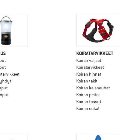
TUS
KOIRATARVIKKEET
put
Koiran valjaat
put
Koiratarvikkeet
starvikkeet
Koiran hihnat
lyhdyt
Koiran takit
mput
Koiran kalanauhat
mput
Koiran peitot
Koiran tossut
Koiran sukat