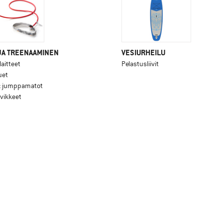
JA TREENAAMINEN
VESIURHEILU
laitteet
Pelastusliivit
uet
& jumppamatot
vikkeet