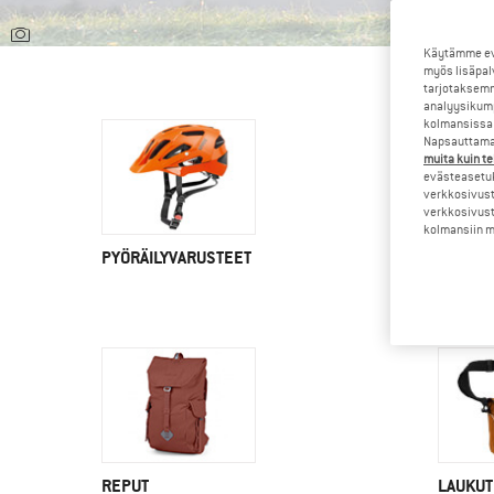
Käytämme evä
myös lisäpal
tarjotaksemm
analyysikump
kolmansissa 
Napsauttamal
muita kuin te
evästeasetuk
verkkosivust
verkkosivust
kolmansiin ma
PYÖRÄILYVARUSTEET
KIIPEI
REPUT
LAUKUT