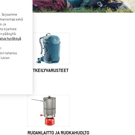
. Tarjoamme
 mainontaa sekä
- ja
a sijaitsee
en pääsyltä.
halua hyväksyä
n
loin tahansa
 lukien
RETKEILYVARUSTEET
RUOANLAITTO JA RUOKAHUOLTO