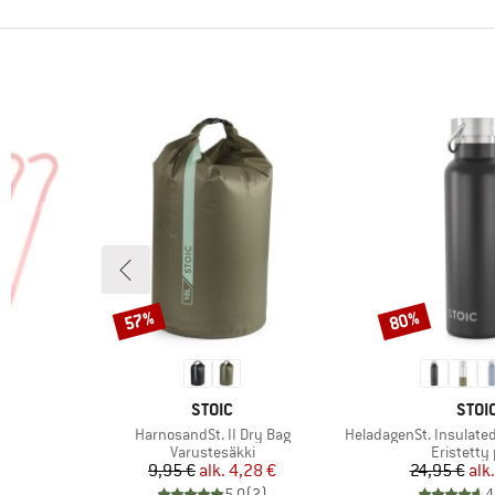
57%
80%
Alennus
Alennus
MERKKI
MERK
STOIC
STOI
Tuote
Tuote
HarnosandSt. II Dry Bag
HeladagenSt. Insulated Stainl
ä
Tuoteryhmä
Tuoteryh
Varustesäkki
Eristetty 
tu hinta
Hinta
Alennettu hinta
Hi
Al
9,95 €
alk.
4,28 €
24,95 €
alk.
)
5,0
(
2
)
4