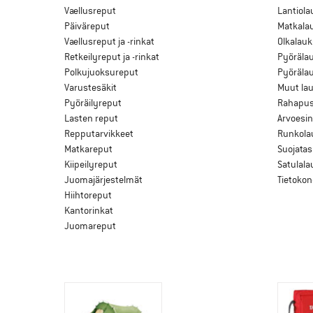
Vaellusreput
Lantiola
Päiväreput
Matkala
Vaellusreput ja -rinkat
Olkalauk
Retkeilyreput ja -rinkat
Pyöräla
Polkujuoksureput
Pyörälau
Varustesäkit
Muut la
Pyöräilyreput
Rahapus
Lasten reput
Arvoesin
Repputarvikkeet
Runkola
Matkareput
Suojatas
Kiipeilyreput
Satulala
Juomajärjestelmät
Tietokon
Hiihtoreput
Kantorinkat
Juomareput