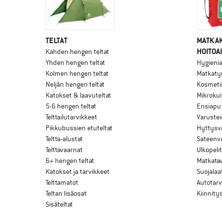
TELTAT
MATKAK
HOITOA
Kahden hengen teltat
Yhden hengen teltat
Hygieni
Kolmen hengen teltat
Matkaty
Neljän hengen teltat
Kosmetii
Katokset & laavuteltat
Mikrokui
5-6 hengen teltat
Ensiapu
Telttailutarvikkeet
Varustei
Pikkubussien etuteltat
Hyttysv
Teltta-alustat
Sateenva
Telttavaarnat
Ulkopelit
6+ hengen teltat
Matkatav
Katokset ja tarvikkeet
Suojalaa
Telttamatot
Autotarv
Teltan lisäosat
Kiinnity
Sisäteltat