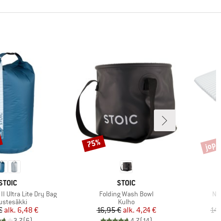
jopa
75%
Alennus
Alenn
MERKKI
MERKKI
STOIC
STOIC
Tuote
Tuo
I Ultra Lite Dry Bag
Folding Wash Bowl
Nij
teryhmä
Tuoteryhmä
ustesäkki
Kulho
Hinta
Alennettu hinta
Hinta
Alennettu hinta
€
alk.
6,48 €
16,95 €
alk.
4,24 €
14
3,7
(
6
)
4,7
(
14
)