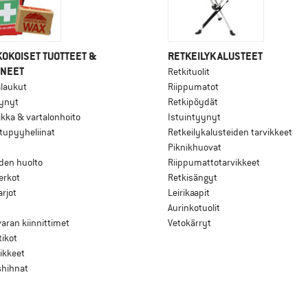
OKOISET TUOTTEET &
RETKEILYKALUSTEET
INEET
Retkituolit
alaukut
Riippumatot
ynyt
Retkipöydät
kka & vartalonhoito
Istuintyynyt
tupyyheliinat
Retkeilykalusteiden tarvikkeet
Piknikhuovat
den huolto
Riippumattotarvikkeet
erkot
Retkisängyt
rjot
Leirikaapit
Aurinkotuolit
aran kiinnittimet
Vetokärryt
tikot
ikkeet
shihnat