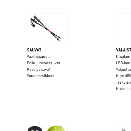
SAUVAT
VALAIS
Vaellussauvat
Otsalam
Polkujuoksusauvat
LED-lam
Kävelysauvat
Valaistu
Sauvatarvikkeet
Kynttilä
Taskula
Kaasula