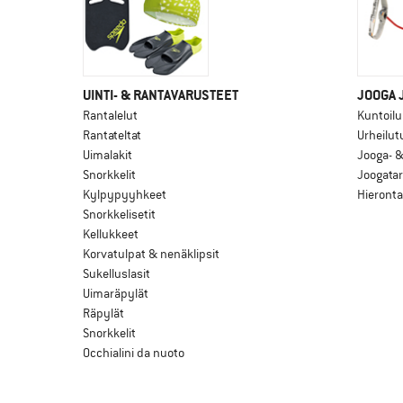
UINTI- & RANTAVARUSTEET
JOOGA 
Rantalelut
Kuntoilu
Rantateltat
Urheilut
Uimalakit
Jooga- 
Snorkkelit
Joogatar
Kylpypyyhkeet
Hieronta
Snorkkelisetit
Kellukkeet
Korvatulpat & nenäklipsit
Sukelluslasit
Uimaräpylät
Räpylät
Snorkkelit
Occhialini da nuoto