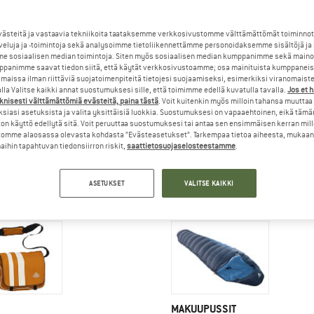
steitä ja vastaavia tekniikoita taataksemme verkkosivustomme välttämättömät toiminnot
veluja ja -toimintoja sekä analysoimme tietoliikennettämme personoidaksemme sisältöjä ja
e sosiaalisen median toimintoja. Siten myös sosiaalisen median kumppanimme sekä mainos
panimme saavat tiedon siitä, että käytät verkkosivustoamme; osa mainituista kumppaneist
maissa ilman riittäviä suojatoimenpiteitä tietojesi suojaamiseksi, esimerkiksi viranomaist
la Valitse kaikki annat suostumuksesi sille, että toimimme edellä kuvatulla tavalla.
Jos et 
knisesti välttämättömiä evästeitä, paina tästä
. Voit kuitenkin myös milloin tahansa muuttaa
siasi asetuksista ja valita yksittäisiä luokkia. Suostumuksesi on vapaaehtoinen, eikä tämä
on käyttö edellytä sitä. Voit peruuttaa suostumuksesi tai antaa sen ensimmäisen kerran mil
omme alaosassa olevasta kohdasta ”Evästeasetukset”. Tarkempaa tietoa aiheesta, mukaan
ihin tapahtuvan tiedonsiirron riskit,
saattietosuojaselosteestamme
.
LYVARUSTEET
TALVIURHEILUVÄLINEET
ASETUKSET
VALITSE KAIKKI
MAKUUPUSSIT