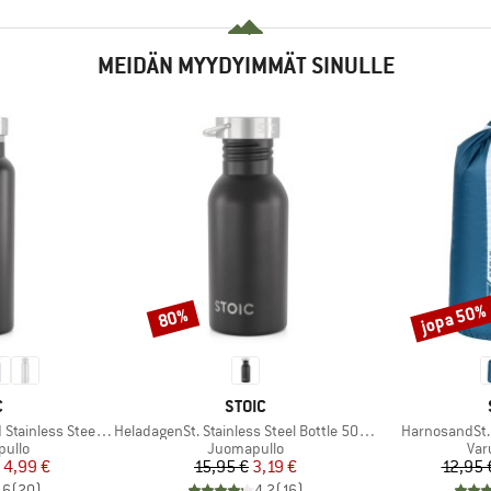
MEIDÄN MYYDYIMMÄT SINULLE
jopa 50%
80%
Alennus
Alennus
KI
MERKKI
C
STOIC
Tuote
Tuote
ess Steel Bottle 500
HeladagenSt. Stainless Steel Bottle 500ml
HarnosandSt. I
mä
Tuoteryhmä
Tuo
pullo
Juomapullo
Var
nta
ennettu hinta
Hinta
Alennettu hinta
4,99 €
15,95 €
3,19 €
12,95 
,6
(
20
)
4,2
(
16
)