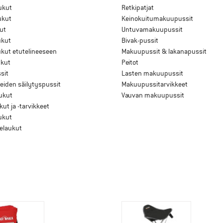
ukut
Retkipatjat
ukut
Keinokuitumakuupussit
ut
Untuvamakuupussit
ukut
Bivak-pussit
kut etutelineeseen
Makuupussit & lakanapussit
ukut
Peitot
sit
Lasten makuupussit
eiden säilytyspussit
Makuupussitarvikkeet
ukut
Vauvan makuupussit
kut ja -tarvikkeet
ukut
elaukut