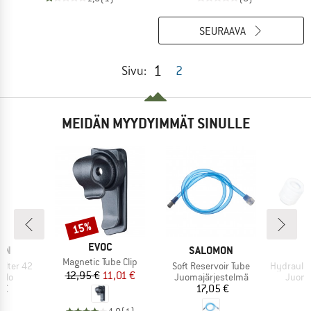
SEURAAVA
1
Sivu:
2
MEIDÄN MYYDYIMMÄT SINULLE
15%
Alennus
MERKKI
EVOC
I
MERKKI
M
ON
SALOMON
O
Tuote
Magnetic Tube Clip
Tuote
Tuote
Filter 42
Soft Reservoir Tube
Hydraulics Bite Va
Hinta
Alennettu hinta
12,95 €
11,01 €
hmä
Tuoteryhmä
Tuote
llo
Juomajärjestelmä
Juoma
nta
Hinta
 €
17,05 €
1