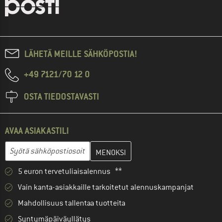
LÄHETÄ MEILLE SÄHKÖPOSTIA!
+49 7121/70 12 0
OSTA TIEDOSTAVASTI
AVAA ASIAKASTILI
Anna sähköpostiosoitteesi ja luo seuraavassa vaiheessa asiakast
Sähköpostiosoite
5 euron tervetuliaisalennus **
Vain kanta-asiakkaille tarkoitetut alennuskampanjat
Mahdollisuus tallentaa tuotteita
Syntymäpäiväyllätys