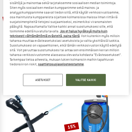
sisältöjä ja mainontaa sekä tarjotaksemme sosiaalisen median toimintoja.
Siten myös sosiaalisen median kumppanimme sekä mainos- ja
TO THE SALE
analyysikumppanimme saavat tiedon siitä, että käytät verkkosivustoamme;
osa mainituista kumppaneista sijaitsee kolmansissa maissa ilman riittäviä
15%
suojatoimenpiteitä tietojesi suojaamiseksi, esimerkiksi viranomaisten
pääsyltä. Napsauttamalla Valitse kaikki annat suostumuksesi sille, että
toimimme edellä kuvatulla tavalla.
Jos et halua hyväksyä muita kuin
teknisesti välttämättömiä evästeitä, paina tästä
. Voit kuitenkin myös milloin
tahansa muuttaa evästeasetuksiasi asetuksista ja valita yksittäisiä luokkia.
Suostumuksesi on vapaaehtoinen, eikä tämän verkkosivuston käyttö edellytä
sitä. Voit peruuttaa suostumuksesi tai antaa sen ensimmäisen kerran milloin
tahansa verkkosivustomme alaosassa olevasta kohdasta ”Evästeasetukset”.
Tarkempaa tietoa aiheesta, mukaan lukien kolmansiin maihin tapahtuvan
SOURCE
OSPREY
tiedonsiirron riskit,
saattietosuojaselosteestamme
.
Widepac 1.5
Hydraulics 3L Reservoir
Juomajärjestelmä
Juomajärjestelmä
ASETUKSET
VALITSE KAIKKI
43,95 €
37,36 €
61,95 €
4,1
(7)
2,5
(2)
15%