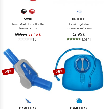
SWIX
ORTLIEB
Insulated Drink Bottle
Drinking-Tube
Juomareppu
Juomajärjestelmä
69,95 €
52,46 €
19,95 €
(0)
4,5
(4)
25%
25%
CAMELBAK
CAMELBAK