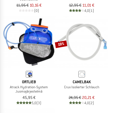
11,95 €
10,16 €
12,95 €
11,01 €
(0)
4,0
(1)
19%
ORTLIEB
CAMELBAK
Atrack Hydration-System
Crux Isolierter Schlauch
Juomajärjestelmä
45,95 €
24,95 €
20,21 €
5,0
(3)
4,0
(2)