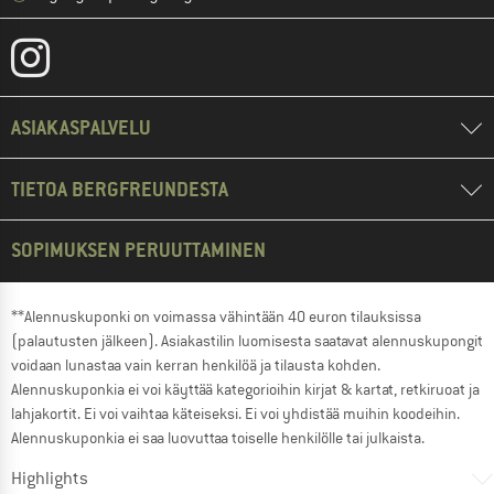
ASIAKASPALVELU
TIETOA BERGFREUNDESTA
SOPIMUKSEN PERUUTTAMINEN
**Alennuskuponki on voimassa vähintään 40 euron tilauksissa
(palautusten jälkeen). Asiakastilin luomisesta saatavat alennuskupongit
voidaan lunastaa vain kerran henkilöä ja tilausta kohden.
Alennuskuponkia ei voi käyttää kategorioihin kirjat & kartat, retkiruoat ja
lahjakortit. Ei voi vaihtaa käteiseksi. Ei voi yhdistää muihin koodeihin.
Alennuskuponkia ei saa luovuttaa toiselle henkilölle tai julkaista.
Highlights