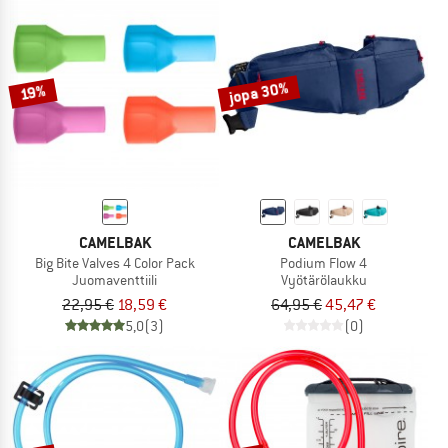
jopa 30%
19%
CAMELBAK
CAMELBAK
Big Bite Valves 4 Color Pack
Podium Flow 4
Juomaventtiili
Vyötärölaukku
22,95 €
18,59 €
64,95 €
45,47 €
5,0
(3)
(0)