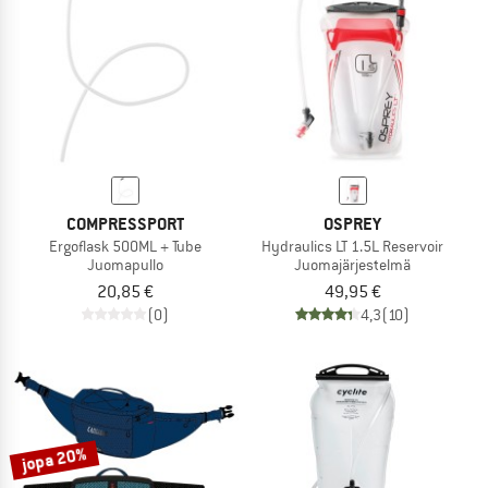
COMPRESSPORT
OSPREY
Ergoflask 500ML + Tube
Hydraulics LT 1.5L Reservoir
Juomapullo
Juomajärjestelmä
20,85 €
49,95 €
(0)
4,3
(10)
jopa 20%