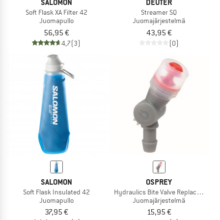
SALOMON
DEUTER
Soft Flask XA Filter 42
Streamer SQ
Juomapullo
Juomajärjestelmä
56,95 €
43,95 €
4,7
(3)
(0)
SALOMON
OSPREY
Soft Flask Insulated 42
Hydraulics Bite Valve Replacement
Juomapullo
Juomajärjestelmä
37,95 €
15,95 €