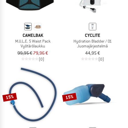
CAMELBAK
CYCLITE
M.U.L.E. 5 Waist Pack
Hydration Bladder / 01
Vyötärölaukku
Juomajärjestelmä
99,95 €
79,96 €
44,95 €
(0)
(0)
15%
15%