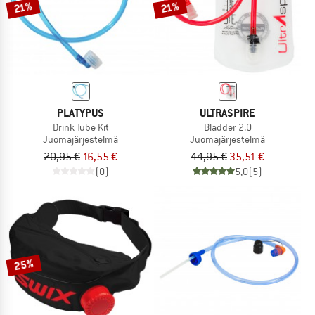
21%
21%
PLATYPUS
ULTRASPIRE
Drink Tube Kit
Bladder 2.0
Juomajärjestelmä
Juomajärjestelmä
20,95 €
16,55 €
44,95 €
35,51 €
(0)
5,0
(5)
25%