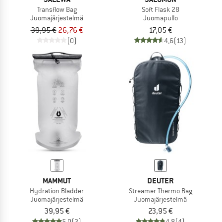
Transflow Bag
Soft Flask 28
Juomajärjestelmä
Juomapullo
39,95 €
26,76 €
17,05 €
(0)
4,6
(13)
MAMMUT
DEUTER
Hydration Bladder
Streamer Thermo Bag
Juomajärjestelmä
Juomajärjestelmä
39,95 €
23,95 €
5,0
(3)
4,8
(4)