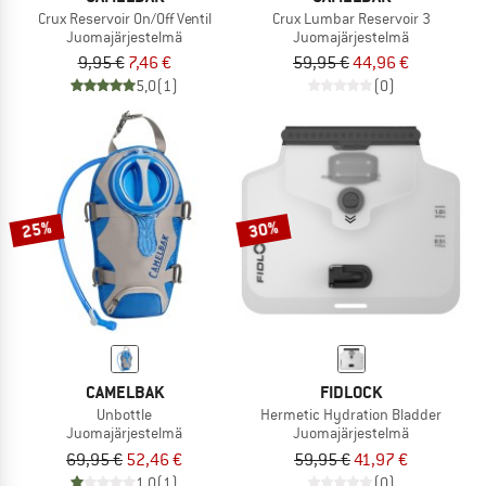
Crux Reservoir On/Off Ventil
Crux Lumbar Reservoir 3
Juomajärjestelmä
Juomajärjestelmä
9,95 €
7,46 €
59,95 €
44,96 €
5,0
(1)
(0)
25%
30%
CAMELBAK
FIDLOCK
Unbottle
Hermetic Hydration Bladder
Juomajärjestelmä
Juomajärjestelmä
69,95 €
52,46 €
59,95 €
41,97 €
1,0
(1)
(0)