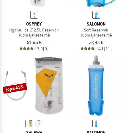
OSPREY
SALOMON
Hydraulics LT 2.5L Reservoir
Soft Reservoir
Juomajärjestelmä
Juomajärjestelmä
51,95 €
37,95 €
3,9
(9)
4,1
(11)
jopa 43%
SALEWA
SALOMON