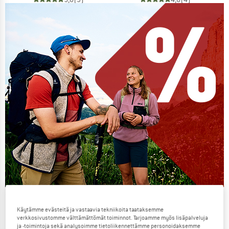
Our summer sale enters its next
Käytämme evästeitä ja vastaavia tekniikoita taataksemme
phase
verkkosivustomme välttämättömät toiminnot. Tarjoamme myös lisäpalveluja
ja -toimintoja sekä analysoimme tietoliikennettämme personoidaksemme
NOW UP TO 50% OFF