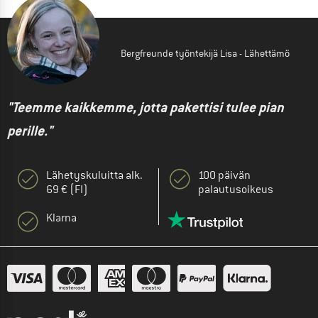
Bergfreunde työntekijä Lisa - Lähettämö
"Teemme kaikkemme, jotta pakettisi tulee pian
perille."
Lähetyskuluitta alk.
100 päivän
69 € (FI)
palautusoikeus
Klarna