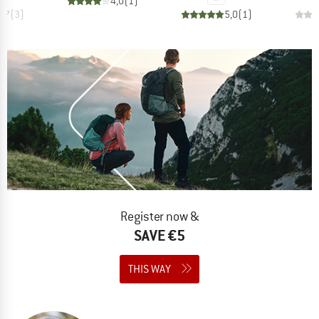
4,0
(
1
)
4,7
(
3
)
5,0
(
1
)
Register now &
SAVE €5
THIS WAY