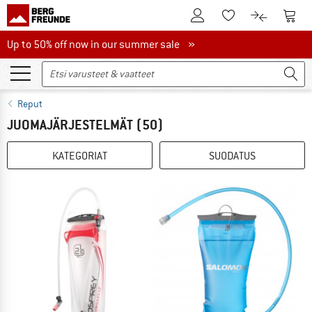
Tästä asiakastilille
Tästä
Tästä toivelistalle
Tästä tuott
Up to 50% off now in our summer sale
Up to 50% off now in our summer sale »
Reput
JUOMAJÄRJESTELMÄT
(50)
KATEGORIAT
SUODATUS