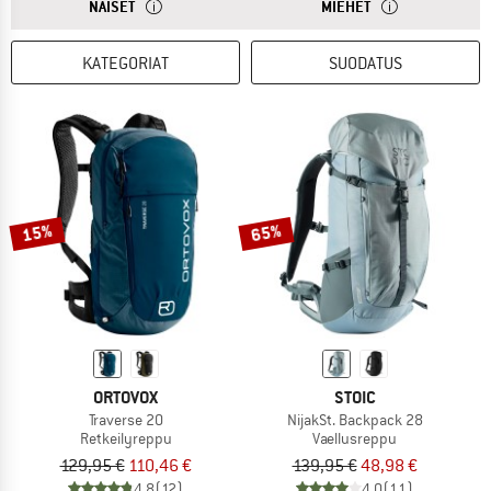
VASTAUKSESTA
NAISTEN REPPUJEN SELKÄ ON LYHYEMPI. LISÄKSI OLKA
VASTAUKSESTA
MIESTEN TAI MYÖ
NAISET
MIEHET
KATEGORIAT
SUODATUS
15%
65%
ORTOVOX
STOIC
Traverse 20
NijakSt. Backpack 28
Retkeilyreppu
Vaellusreppu
129,95 €
110,46 €
139,95 €
48,98 €
4,8
(12)
4,0
(11)