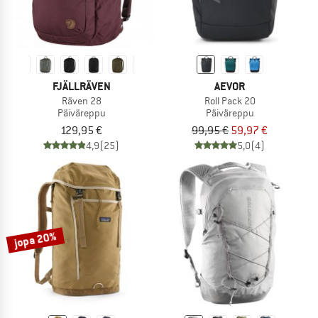
FJÄLLRÄVEN
AEVOR
Räven 28
Roll Pack 20
Päiväreppu
Päiväreppu
129,95 €
99,95 €
59,97 €
4,9
(25)
5,0
(4)
jopa 20%