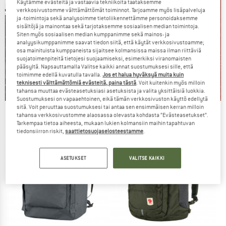
Käytämme evästeitä ja vastaavia tekniikoita taataksemme
verkkosivustomme välttämättömät toiminnot. Tarjoamme myös lisäpalveluja
ja -toimintoja sekä analysoimme tietoliikennettämme personoidaksemme
sisältöjä ja mainontaa sekä tarjotaksemme sosiaalisen median toimintoja.
Siten myös sosiaalisen median kumppanimme sekä mainos- ja
analyysikumppanimme saavat tiedon siitä, että käytät verkkosivustoamme;
osa mainituista kumppaneista sijaitsee kolmansissa maissa ilman riittäviä
suojatoimenpiteitä tietojesi suojaamiseksi, esimerkiksi viranomaisten
pääsyltä. Napsauttamalla Valitse kaikki annat suostumuksesi sille, että
toimimme edellä kuvatulla tavalla.
Jos et halua hyväksyä muita kuin
teknisesti välttämättömiä evästeitä, paina tästä
. Voit kuitenkin myös milloin
tahansa muuttaa evästeasetuksiasi asetuksista ja valita yksittäisiä luokkia.
Suostumuksesi on vapaaehtoinen, eikä tämän verkkosivuston käyttö edellytä
sitä. Voit peruuttaa suostumuksesi tai antaa sen ensimmäisen kerran milloin
Our summer sale enters its next
tahansa verkkosivustomme alaosassa olevasta kohdasta ”Evästeasetukset”.
Tarkempaa tietoa aiheesta, mukaan lukien kolmansiin maihin tapahtuvan
phase
tiedonsiirron riskit,
saattietosuojaselosteestamme
.
NOW UP TO 50% OFF
ASETUKSET
VALITSE KAIKKI
TO THE SALE