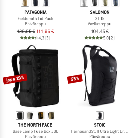
PATAGONIA
SALOMON
Fieldsmith Lid Pack
XT 15
Päiväreppu
Vaellusreppu
139,95 €
111,96 €
104,45 €
4,3
(3)
5,0
(2)
jopa 19%
55%
THE NORTH FACE
STOIC
Base Camp Fuse Box 30L
HarnosandSt. II Ultra Light Dry Back
Päiväreppu
Päiväreppu