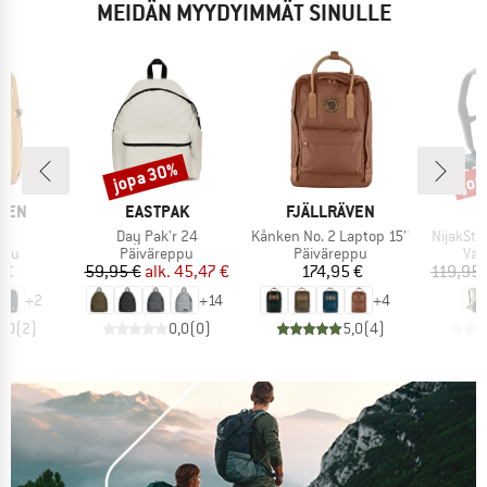
MEIDÄN MYYDYIMMÄT SINULLE
jopa 30%
jop
Alennus
Alen
MERKKI
MERKKI
ÄVEN
EASTPAK
FJÄLLRÄVEN
Tuote
Tuote
Tuote
24
Day Pak'r 24
Kånken No. 2 Laptop 15''
NijakSt.
hmä
Tuoteryhmä
Tuoteryhmä
Tuo
ppu
Päiväreppu
Päiväreppu
Vae
nta
Hinta
Alennettu hinta
Hinta
 €
59,95 €
alk.
45,47 €
174,95 €
119,95 
+
2
+
14
+
4
5,0
(
2
)
0,0
(
0
)
5,0
(
4
)