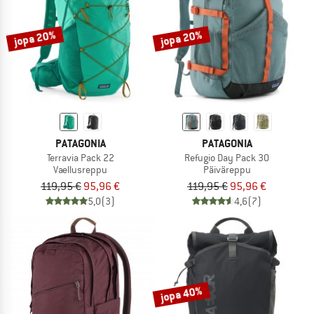
jopa 20%
jopa 20%
PATAGONIA
PATAGONIA
Terravia Pack 22
Refugio Day Pack 30
Vaellusreppu
Päiväreppu
119,95 €
95,96 €
119,95 €
95,96 €
5,0
(3)
4,6
(7)
jopa 40%