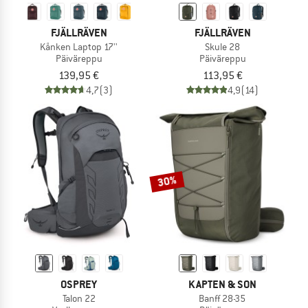
FJÄLLRÄVEN
FJÄLLRÄVEN
Kånken Laptop 17''
Skule 28
Päiväreppu
Päiväreppu
139,95 €
113,95 €
4,7
(3)
4,9
(14)
30%
OSPREY
KAPTEN & SON
Talon 22
Banff 28-35