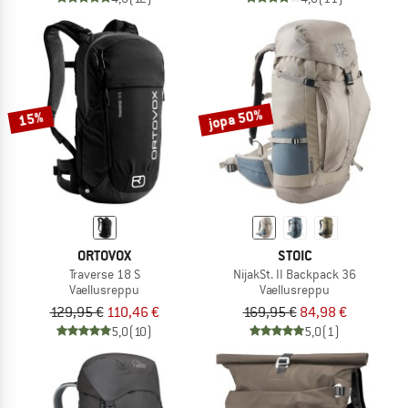
jopa 50%
15%
ORTOVOX
STOIC
Traverse 18 S
NijakSt. II Backpack 36
Vaellusreppu
Vaellusreppu
129,95 €
110,46 €
169,95 €
84,98 €
5,0
(10)
5,0
(1)