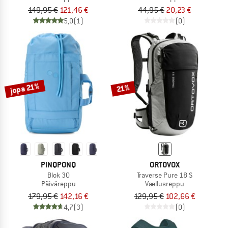
149,95 €
121,46 €
44,95 €
20,23 €
5,0
(1)
(0)
jopa 21%
21%
PINQPONQ
ORTOVOX
Blok 30
Traverse Pure 18 S
Päiväreppu
Vaellusreppu
179,95 €
142,16 €
129,95 €
102,66 €
4,7
(3)
(0)