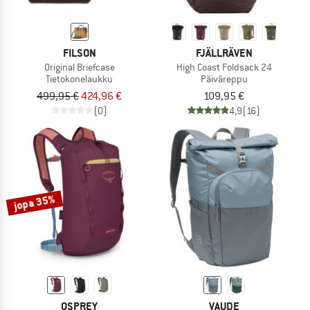
FILSON
FJÄLLRÄVEN
Original Briefcase
High Coast Foldsack 24
Tietokonelaukku
Päiväreppu
499,95 €
424,96 €
109,95 €
(0)
4,9
(16)
jopa 35%
OSPREY
VAUDE