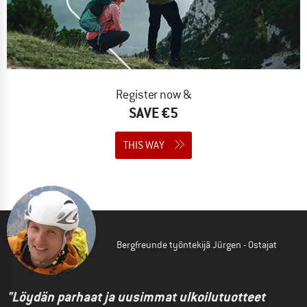
Register now &
SAVE €5
THIS WAY
Bergfreunde työntekijä Jürgen - Ostajat
"Löydän parhaat ja uusimmat ulkoilutuotteet