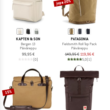
jopa 20%
KAPTEN & SON
PATAGONIA
Bergen 13
Fieldsmith Roll Top Pack
Päiväreppu
Päiväreppu
99,95 €
149,95 €
119,96 €
(0)
5,0
(1)
15%