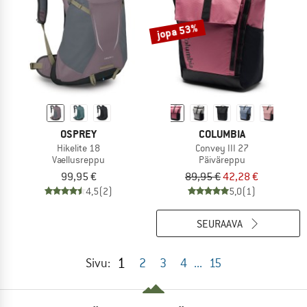
jopa 53%
OSPREY
COLUMBIA
Hikelite 18
Convey III 27
Vaellusreppu
Päiväreppu
99,95 €
89,95 €
42,28 €
4,5
(2)
5,0
(1)
SEURAAVA
1
Sivu:
2
3
4
...
15