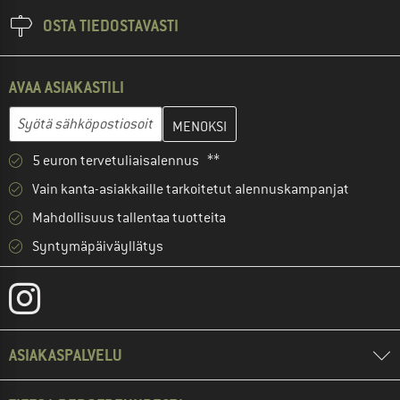
OSTA TIEDOSTAVASTI
AVAA ASIAKASTILI
Anna sähköpostiosoitteesi ja luo seuraavassa vaiheessa asiakast
Sähköpostiosoite
5 euron tervetuliaisalennus **
Vain kanta-asiakkaille tarkoitetut alennuskampanjat
Mahdollisuus tallentaa tuotteita
Syntymäpäiväyllätys
ASIAKASPALVELU