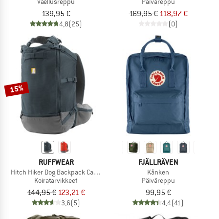
Vaellusreppu
Päiväreppu
139,95 €
169,95 €
118,97 €
4,8
(25)
(0)
15%
RUFFWEAR
FJÄLLRÄVEN
Hitch Hiker Dog Backpack Carrier
Kånken
Koiratarvikkeet
Päiväreppu
144,95 €
123,21 €
99,95 €
3,6
(5)
4,4
(41)