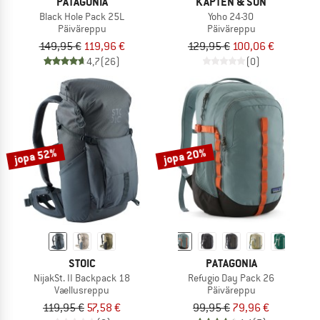
PATAGONIA
KAPTEN & SON
Black Hole Pack 25L
Yoho 24-30
Päiväreppu
Päiväreppu
149,95 €
119,96 €
129,95 €
100,06 €
4,7
(26)
(0)
jopa 52%
jopa 20%
STOIC
PATAGONIA
NijakSt. II Backpack 18
Refugio Day Pack 26
Vaellusreppu
Päiväreppu
119,95 €
57,58 €
99,95 €
79,96 €