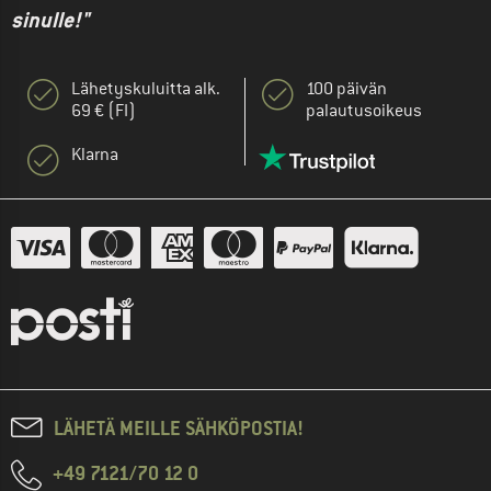
sinulle!"
Lähetyskuluitta alk.
100 päivän
69 € (FI)
palautusoikeus
Klarna
LÄHETÄ MEILLE SÄHKÖPOSTIA!
+49 7121/70 12 0