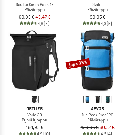
Daylite Cinch Pack 15
Okab II
Päiväreppu
Päiväreppu
69,95 €
45,47 €
99,95 €
4,6
(5)
4,8
(5)
jopa 38%
ORTLIEB
AEVOR
Vario 20
Trip Pack Proof 26
Pyöräilyreppu
Päiväreppu
184,95 €
129,95 €
80,57 €
4,9
(10)
4,5
(4)