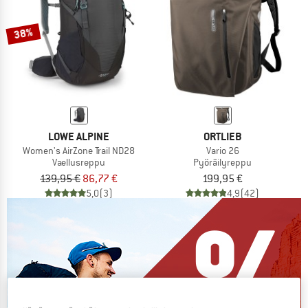
38%
LOWE ALPINE
ORTLIEB
Women's AirZone Trail ND28
Vario 26
Vaellusreppu
Pyöräilyreppu
139,95 €
86,77 €
199,95 €
5,0
(3)
4,9
(42)