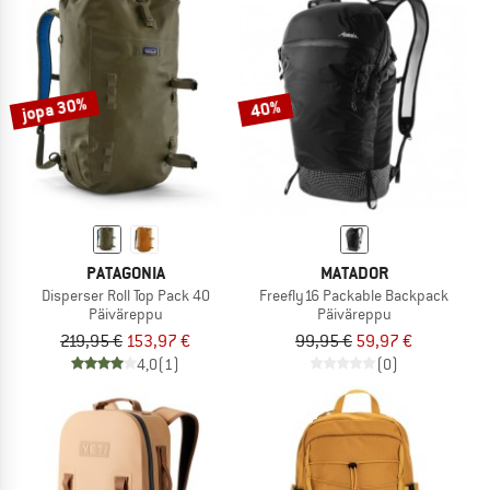
jopa 30%
40%
PATAGONIA
MATADOR
Disperser Roll Top Pack 40
Freefly16 Packable Backpack
Päiväreppu
Päiväreppu
219,95 €
153,97 €
99,95 €
59,97 €
4,0
(1)
(0)