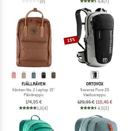
(0)
4,4
(7)
15%
FJÄLLRÄVEN
ORTOVOX
Kånken No. 2 Laptop 15''
Traverse Pure 20
Päiväreppu
Vaellusreppu
174,95 €
129,95 €
110,46 €
5,0
(4)
4,5
(2)