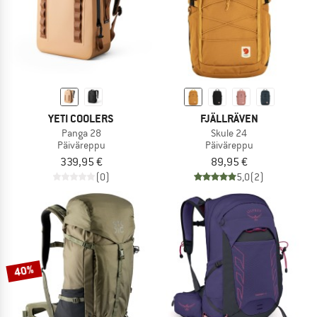
YETI COOLERS
FJÄLLRÄVEN
Panga 28
Skule 24
Päiväreppu
Päiväreppu
339,95 €
89,95 €
(0)
5,0
(2)
40%