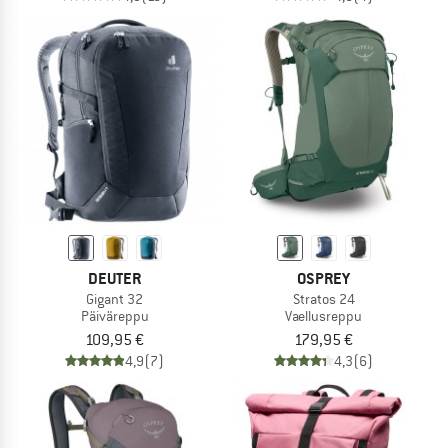
DEUTER
OSPREY
Gigant 32
Stratos 24
Päiväreppu
Vaellusreppu
109,95 €
179,95 €
4,9
(7)
4,3
(6)