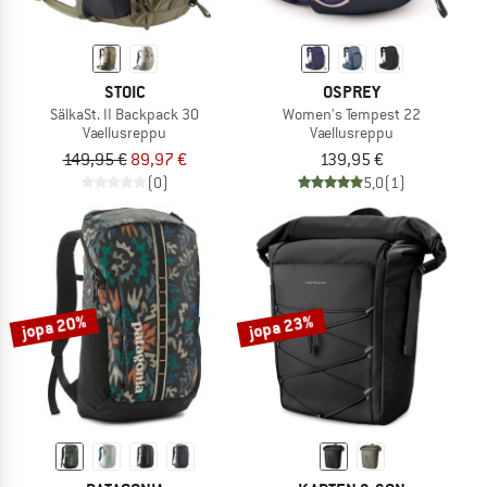
STOIC
OSPREY
SälkaSt. II Backpack 30
Women's Tempest 22
Vaellusreppu
Vaellusreppu
149,95 €
89,97 €
139,95 €
(0)
5,0
(1)
jopa 20%
jopa 23%