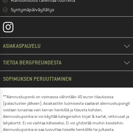
Mahdollisuus tallentaa tuotteita
Syntymäpäiväyllätys
ASIAKASPALVELU
TIETOA BERGFREUNDESTA
SOPIMUKSEN PERUUTTAMINEN
**Alennuskuponki on voimassa vähintään 40 euron tilauksissa
(palautusten jälkeen). Asiakastilin luomisesta saatavat alennuskupongit
voidaan lunastaa vain kerran henkilöä ja tilausta kohden.
Alennuskuponkia ei voi käyttää kategorioihin kirjat & kartat, retkiruoat ja
lahjakortit. Ei voi vaihtaa käteiseksi. Ei voi yhdistää muihin koodeihin.
Alennuskuponkia ei saa luovuttaa toiselle henkilölle tai julkaista.