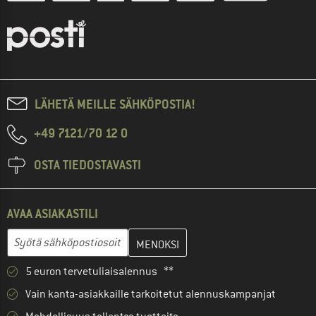
LÄHETÄ MEILLE SÄHKÖPOSTIA!
+49 7121/70 12 0
OSTA TIEDOSTAVASTI
AVAA ASIAKASTILI
Anna sähköpostiosoitteesi ja luo seuraavassa vaiheessa asiakast
Sähköpostiosoite
5 euron tervetuliaisalennus **
Vain kanta-asiakkaille tarkoitetut alennuskampanjat