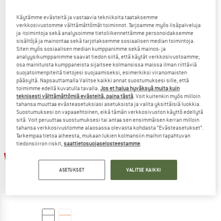
Käytämme evästeitä ja vastaavia tekniikoita taataksemme
verkkosivustomme välttämättömät toiminnot. Tarjoamme myös lisäpalveluja
ja -toimintoja sekä analysoimme tietoliikennettämme personoidaksemme
TOKO
TOKO
sisältöjä ja mainontaa sekä tarjotaksemme sosiaalisen median toimintoja.
Siten myös sosiaalisen median kumppanimme sekä mainos- ja
Ergo Race File
Base Brush Nylon
analyysikumppanimme saavat tiedon siitä, että käytät verkkosivustoamme;
Harja
osa mainituista kumppaneista sijaitsee kolmansissa maissa ilman riittäviä
17,95 €
16,16 €
17,95 €
16,16 €
suojatoimenpiteitä tietojesi suojaamiseksi, esimerkiksi viranomaisten
(0)
5,0
(2)
pääsyltä. Napsauttamalla Valitse kaikki annat suostumuksesi sille, että
toimimme edellä kuvatulla tavalla.
Jos et halua hyväksyä muita kuin
teknisesti välttämättömiä evästeitä, paina tästä
. Voit kuitenkin myös milloin
tahansa muuttaa evästeasetuksiasi asetuksista ja valita yksittäisiä luokkia.
Suostumuksesi on vapaaehtoinen, eikä tämän verkkosivuston käyttö edellytä
sitä. Voit peruuttaa suostumuksesi tai antaa sen ensimmäisen kerran milloin
tahansa verkkosivustomme alaosassa olevasta kohdasta ”Evästeasetukset”.
Tarkempaa tietoa aiheesta, mukaan lukien kolmansiin maihin tapahtuvan
tiedonsiirron riskit,
saattietosuojaselosteestamme
.
60%
ASETUKSET
VALITSE KAIKKI