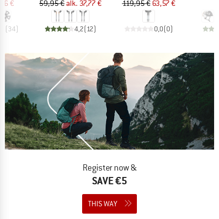
nta
ennettu hinta
Hinta
Alennettu hinta
Hinta
Alennettu hinta
06 €
59,95 €
alk.
37,77 €
119,95 €
63,57 €
8
,9
(
34
)
4,2
(
12
)
0,0
(
0
)
Register now &
SAVE €5
THIS WAY