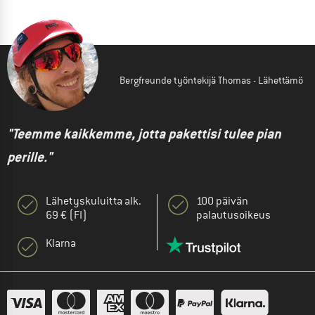
Bergfreunde työntekijä Thomas - Lähettämö
"Teemme kaikkemme, jotta pakettisi tulee pian
perille."
Lähetyskuluitta alk.
100 päivän
69 € (FI)
palautusoikeus
Klarna