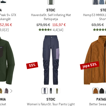
A
STOIC
STO
Peak 9+ GTX
HaverdalSt. Self Inflating Mat
Hemp53 MMXX.L
ukengät
Retkipatja
Shor
52,96 €
179,95 €
116,97 €
69,95 €
3,0
(2)
4,4
(14)
jopa 53%
55%
NIA
STOIC
PATAG
acket
Women's FalunSt. Tour Pants Light
Better Swea