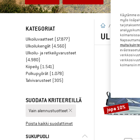
Käytämme evä
myös lisäpal
tarjotaksemm
Kotisivu
/
Outlet
KATEGORIAT
analyysikump
ULKOILUTU
kolmansissa 
Ulkoiluvaatteet
(17.877)
Napsauttamal
muita kuin te
Ulkoilukengät
(4.560)
evästeasetuk
Ulkoilu- ja retkeilyvarusteet
verkkosivust
(4.980)
verkkosivust
kolmansiin ma
Kiipeily
(1.541)
Polkupyörät
(1.078)
Talvivarusteet
(305)
SUODATA KRITEEREILLÄ
jopa 10%
Vain alennustuotteet
Poista kaikki suodattimet
SUKUPUOLI