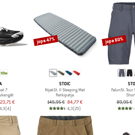
jopa 47%
jopa 60%
A
STOIC
STO
at 7
NijakSt. II Sleeping Mat
FalunSt. Tour
ukengät
Retkipatja
Shor
23,71 €
149,95 €
84,77 €
89,95 €
4,3
(4)
4,3
(23)