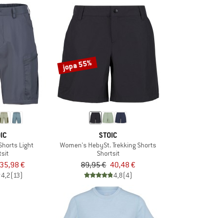
jopa 55%
IC
STOIC
 Shorts Light
Women's HebySt. Trekking Shorts
tsit
Shortsit
35,98 €
89,95 €
40,48 €
4,2
(13)
4,8
(4)