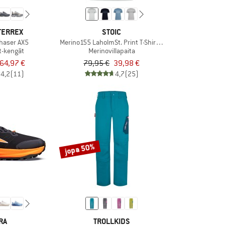
TERREX
STOIC
chaser AX5
Merino155 LaholmSt. Print T-Shirt Lines
t-kengät
Merinovillapaita
64,97 €
79,95 €
39,98 €
4,2
(11)
4,7
(25)
jopa 50%
RA
TROLLKIDS