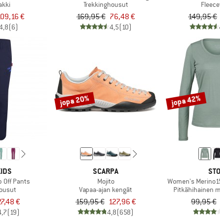
akki
Trekkinghousut
Fleece
09,16 €
169,95 €
76,48 €
149,95 €
4,8
(6)
4,5
(10)
jopa 20%
jopa 42%
IDS
SCARPA
STO
p Off Pants
Mojito
Women's Merino15
housut
Vapaa-ajan kengät
Pitkähihainen m
27,48 €
159,95 €
127,96 €
99,95 €
4,7
(19)
4,8
(658)