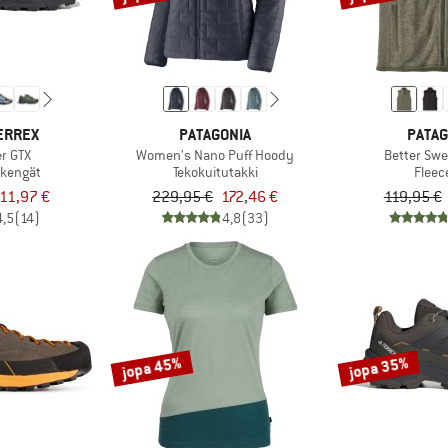
ERREX
PATAGONIA
PATAG
r GTX
Women's Nano Puff Hoody
Better Swe
-kengät
Tekokuitutakki
Fleece
11,97 €
229,95 €
172,46 €
119,95 €
4,5
(14)
4,8
(33)
jopa 45%
jopa 35%