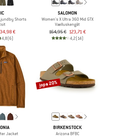
IC
SALOMON
jundby Shorts
Women's X Ultra 360 Mid GTX
tsit
Vaelluskengät
34,98 €
164,95 €
123,71 €
4,8
(6)
4,2
(14)
jopa 20%
ONIA
BIRKENSTOCK
ter Jacket
Arizona BFBC