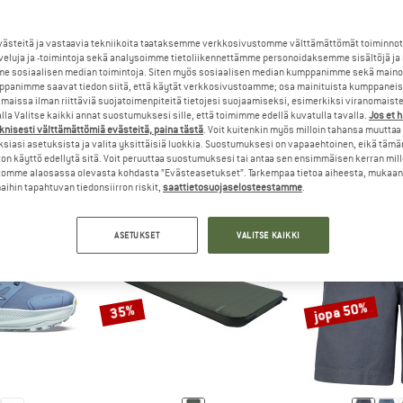
steitä ja vastaavia tekniikoita taataksemme verkkosivustomme välttämättömät toiminnot
veluja ja -toimintoja sekä analysoimme tietoliikennettämme personoidaksemme sisältöjä ja
e sosiaalisen median toimintoja. Siten myös sosiaalisen median kumppanimme sekä mainos
panimme saavat tiedon siitä, että käytät verkkosivustoamme; osa mainituista kumppaneist
OTTEIDEN OUTLET
(22.178)
maissa ilman riittäviä suojatoimenpiteitä tietojesi suojaamiseksi, esimerkiksi viranomaist
la Valitse kaikki annat suostumuksesi sille, että toimimme edellä kuvatulla tavalla.
Jos et 
knisesti välttämättömiä evästeitä, paina tästä
. Voit kuitenkin myös milloin tahansa muuttaa
siasi asetuksista ja valita yksittäisiä luokkia. Suostumuksesi on vapaaehtoinen, eikä tämä
on käyttö edellytä sitä. Voit peruuttaa suostumuksesi tai antaa sen ensimmäisen kerran mil
omme alaosassa olevasta kohdasta ”Evästeasetukset”. Tarkempaa tietoa aiheesta, mukaan
ihin tapahtuvan tiedonsiirron riskit,
saattietosuojaselosteestamme
.
ASETUKSET
VALITSE KAIKKI
jopa 50%
35%