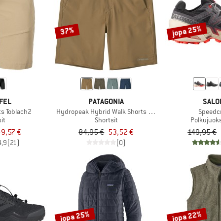
jopa 25%
37%
FEL
PATAGONIA
SALO
s Toblach2
Hydropeak Hybrid Walk Shorts 18''
Speedc
it
Shortsit
Polkujuok
9,57 €
84,95 €
53,52 €
149,95 €
4,9
(21)
(0)
jopa 25%
jopa 22%