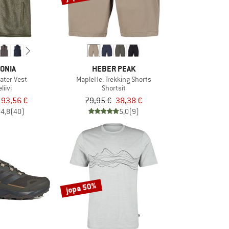
ONIA
HEBER PEAK
ater Vest
MapleHe. Trekking Shorts
liivi
Shortsit
93,56 €
79,95 €
38,38 €
4,8
(40)
5,0
(9)
jopa 50%