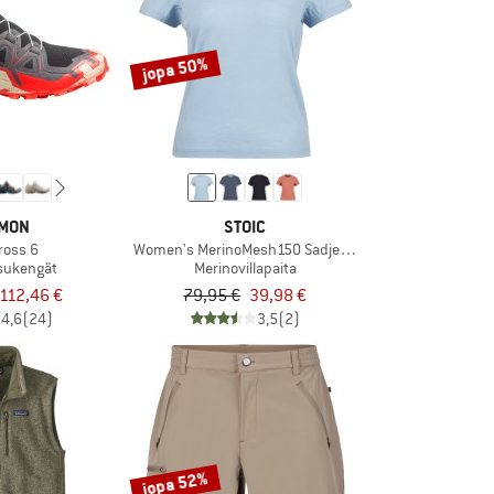
jopa 50%
MON
STOIC
ross 6
Women's MerinoMesh150 SadjemSt. T-Shirt
sukengät
Merinovillapaita
112,46 €
79,95 €
39,98 €
4,6
(24)
3,5
(2)
jopa 52%