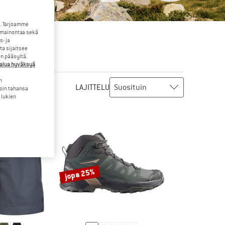
. Tarjoamme
 mainontaa sekä
- ja
a sijaitsee
en pääsyltä.
halua hyväksyä
n
LAJITTELU
loin tahansa
 lukien
jopa 25%