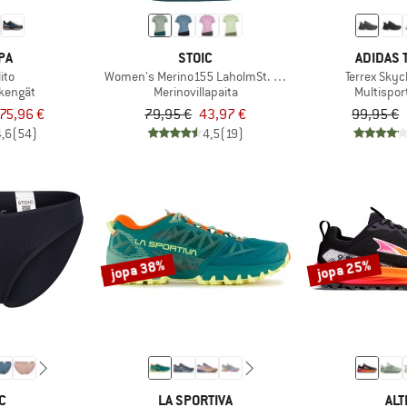
PA
STOIC
ADIDAS 
ito
Women's Merino155 LaholmSt. Colorblock T-Shirt
Terrex Sky
kengät
Merinovillapaita
Multispor
75,96 €
79,95 €
43,97 €
99,95 €
4,6
(54)
4,5
(19)
jopa 38%
jopa 25%
C
LA SPORTIVA
ALT