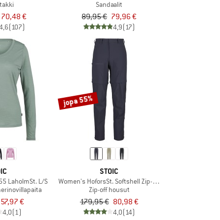
takki
Sandaalit
70,48 €
89,95 €
79,96 €
4,6
(107)
4,9
(17)
jopa 55%
IC
STOIC
5 LaholmSt. L/S
Women's HoforsSt. Softshell Zip-Off Pants Light
erinovillapaita
Zip-off housut
57,97 €
179,95 €
80,98 €
4,0
(1)
4,0
(14)