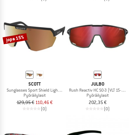
jopa 15%
SCOTT
JULBO
Sunglasses Sport Shield Light Senisitive S1-3
Rush Reactiv HC S0-3 (VLT 15-87%)
Pyöräilylasit
Pyöräilylasit
129,95 €
110,46 €
202,35 €
(0)
(0)