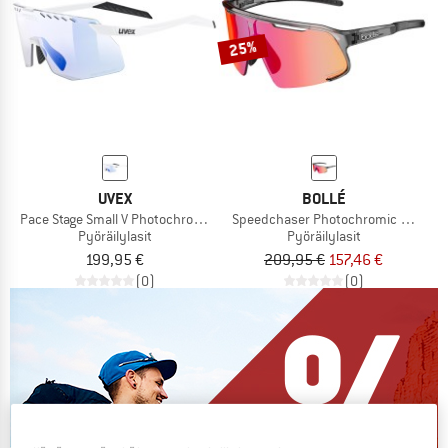
25%
UVEX
BOLLÉ
Pace Stage Small V Photochromic S1-3 (VLT 16-69%)
Speedchaser Photochromic S0-3
Pyöräilylasit
Pyöräilylasit
199,95 €
209,95 €
157,46 €
(0)
(0)