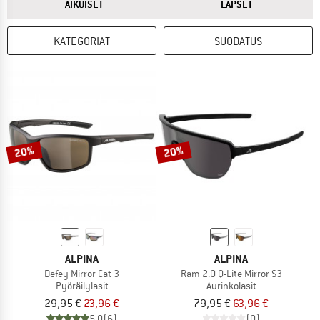
VASTAUKSESTA
VASTAUKSESTA
AIKUISET
LAPSET
KATEGORIAT
SUODATUS
20%
20%
ALPINA
ALPINA
Defey Mirror Cat 3
Ram 2.0 Q-Lite Mirror S3
Pyöräilylasit
Aurinkolasit
29,95 €
23,96 €
79,95 €
63,96 €
5,0
(6)
(0)