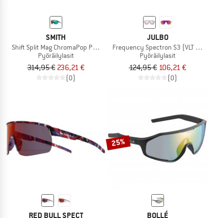
SMITH
JULBO
Shift Split Mag ChromaPop Photochromic Mirror S1-3
Frequency Spectron S3 (VLT 12%)
Pyöräilylasit
Pyöräilylasit
314,95 €
236,21 €
124,95 €
106,21 €
(0)
(0)
25%
RED BULL SPECT
BOLLÉ