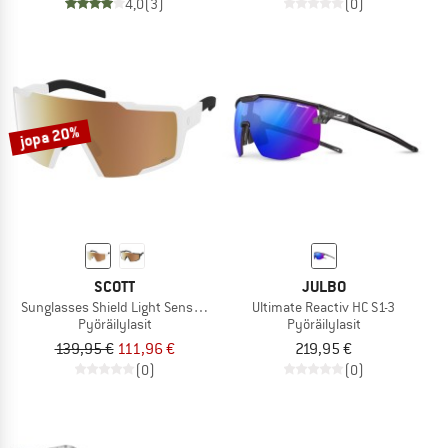
4,0
(3)
(0)
jopa 20%
SCOTT
JULBO
Sunglasses Shield Light Sensitive S1-3
Ultimate Reactiv HC S1-3
Pyöräilylasit
Pyöräilylasit
139,95 €
111,96 €
219,95 €
(0)
(0)