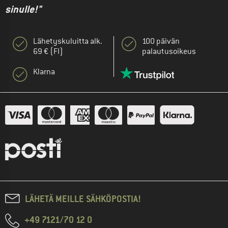
sinulle!"
Lähetyskuluitta alk.
100 päivän
69 € (FI)
palautusoikeus
Klarna
LÄHETÄ MEILLE SÄHKÖPOSTIA!
+49 7121/70 12 0