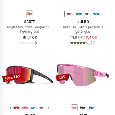
SCOTT
JULBO
Sunglasses Stride Compact Light Sensitive S1-3
Kid's Fury Mini Spectron 3
Pyöräilylasit
Pyöräilylasit
151,95 €
49,95 €
42,46 €
(0)
5,0
(1)
jopa 15%
18%