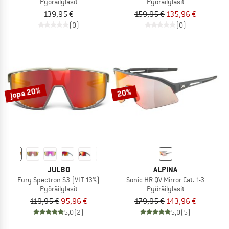
Pyöräilylasit
Pyöräilylasit
139,95 €
159,95 €
135,96 €
(0)
(0)
jopa 20%
20%
JULBO
ALPINA
Fury Spectron S3 (VLT 13%)
Sonic HR QV Mirror Cat. 1-3
Pyöräilylasit
Pyöräilylasit
119,95 €
95,96 €
179,95 €
143,96 €
5,0
(2)
5,0
(5)