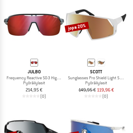
jopa 20%
JULBO
SCOTT
Frequency Reactive S0-3 High Contrast (VLT 15-87%)
Sunglasses Pro Shield Light Sensitive
Pyöräilylasit
Pyöräilylasit
214,95 €
149,95 €
119,96 €
(0)
(0)