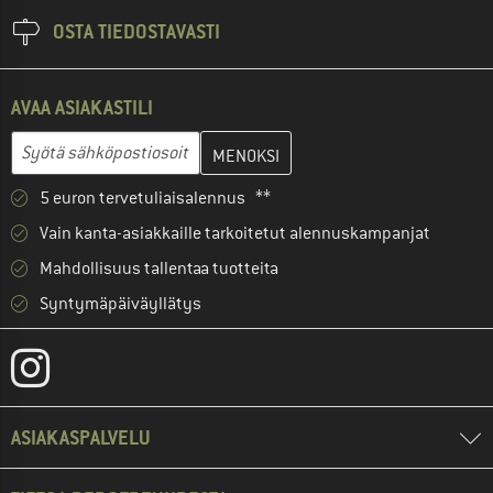
OSTA TIEDOSTAVASTI
AVAA ASIAKASTILI
Anna sähköpostiosoitteesi ja luo seuraavassa vaiheessa asiakast
Sähköpostiosoite
5 euron tervetuliaisalennus **
Vain kanta-asiakkaille tarkoitetut alennuskampanjat
Mahdollisuus tallentaa tuotteita
Syntymäpäiväyllätys
ASIAKASPALVELU