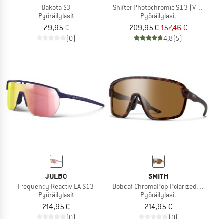
Dakota S3
Shifter Photochromic S1-3 (VLT 62-9
Pyöräilylasit
Pyöräilylasit
79,95 €
209,95 €
157,46 €
(0)
4,8
(5)
JULBO
SMITH
Frequency Reactiv LA S1-3
Bobcat ChromaPop Polarized S3
Pyöräilylasit
Pyöräilylasit
214,95 €
214,95 €
(0)
(0)