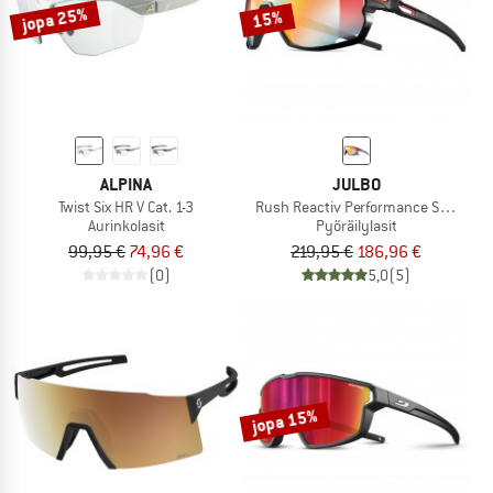
jopa 25%
15%
ALPINA
JULBO
Twist Six HR V Cat. 1-3
Rush Reactiv Performance S1-3 (VLT 
Aurinkolasit
Pyöräilylasit
99,95 €
74,96 €
219,95 €
186,96 €
(0)
5,0
(5)
jopa 15%