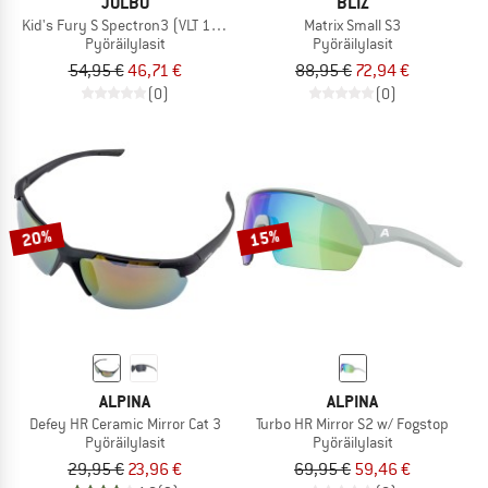
JULBO
BLIZ
Kid's Fury S Spectron3 (VLT 13%)
Matrix Small S3
Pyöräilylasit
Pyöräilylasit
54,95 €
46,71 €
88,95 €
72,94 €
(0)
(0)
20%
15%
ALPINA
ALPINA
Defey HR Ceramic Mirror Cat 3
Turbo HR Mirror S2 w/ Fogstop
Pyöräilylasit
Pyöräilylasit
29,95 €
23,96 €
69,95 €
59,46 €