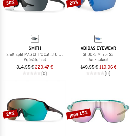
30%
20%
SMITH
ADIDAS EYEWEAR
Shift Split MAG CP PC Cat. 3-0 VLT 20-85%
SP0075 Mirror S3
Pyöräilylasit
Juoksulasit
314,95 €
220,47 €
149,95 €
119,96 €
(0)
(0)
jopa 15%
25%