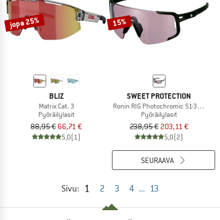
jopa 25%
15%
BLIZ
SWEET PROTECTION
Matrix Cat. 3
Ronin RIG Photochromic S1-3 (VLT 75
Pyöräilylasit
Pyöräilylasit
88,95 €
66,71 €
238,95 €
203,11 €
5,0
(1)
5,0
(2)
SEURAAVA
1
Sivu:
2
3
4
...
13