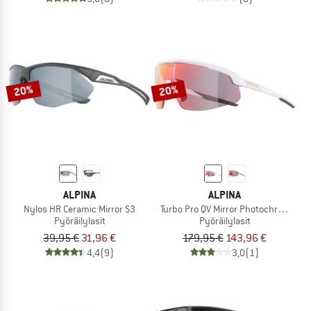
20%
20%
ALPINA
ALPINA
Nylos HR Ceramic Mirror S3
Turbo Pro QV Mirror Photochromic S1
Pyöräilylasit
Pyöräilylasit
39,95 €
31,96 €
179,95 €
143,96 €
4,4
(9)
3,0
(1)