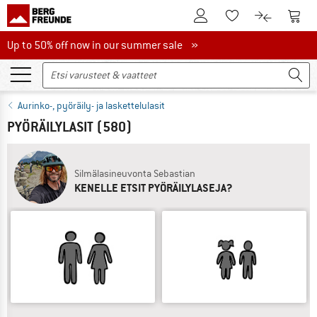
Tästä asiakastilille
Tästä
Tästä toivelistalle
Tästä tuott
Up to 50% off now in our summer sale
Up to 50% off now in our summer sale »
Aurinko-, pyöräily- ja laskettelulasit
PYÖRÄILYLASIT
(580)
Silmälasineuvonta Sebastian
KENELLE ETSIT PYÖRÄILYLASEJA?