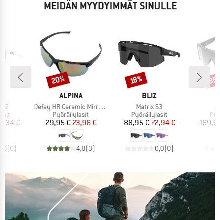
MEIDÄN MYYDYIMMÄT SINULLE
20%
35
Alennus
Alennus
Alen
18%
KKI
MERKKI
MERKKI
ALPINA
BLIZ
Tuote
Tuote
Tu
. 2
Defey HR Ceramic Mirror Cat 3
Matrix S3
A
hmä
Tuoteryhmä
Tuoteryhmä
Tuo
asit
Pyöräilylasit
Pyöräilylasit
Pyö
nta
ennettu hinta
Hinta
Alennettu hinta
Hinta
Alennettu hinta
9,34 €
29,95 €
23,96 €
88,95 €
72,94 €
169,9
0,0
(
0
)
4,0
(
3
)
0,0
(
0
)