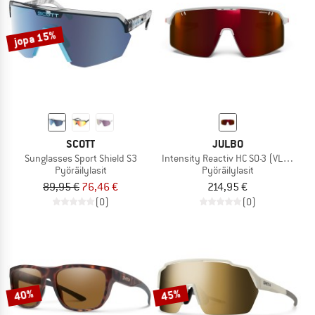
jopa 15%
SCOTT
JULBO
Sunglasses Sport Shield S3
Intensity Reactiv HC S0-3 (VLT 15-87
Pyöräilylasit
Pyöräilylasit
89,95 €
76,46 €
214,95 €
(0)
(0)
40%
45%