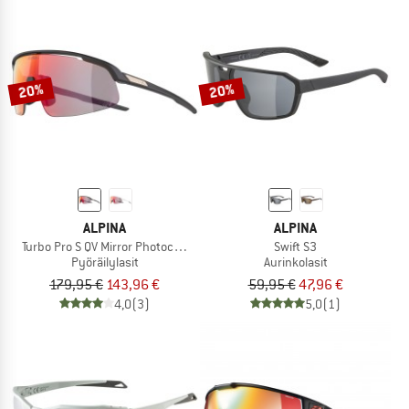
20%
20%
ALPINA
ALPINA
Turbo Pro S QV Mirror Photochromic S1-3
Swift S3
Pyöräilylasit
Aurinkolasit
179,95 €
143,96 €
59,95 €
47,96 €
4,0
(3)
5,0
(1)