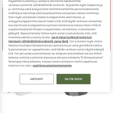
Käytämme evästeitä ja vastaavia tekniikoita taataksemme
verkkosivustomme välttämättömät toiminnot. Tarjoamme myös lisäpalveluja
ja -toimintoja sekä analysoimme tietoliikennettämme personoidaksemme
sisältöjä ja mainontaa sekä tarjotaksemme sosiaalisen median toimintoja.
Siten myös sosiaalisen median kumppanimme sekä mainos- ja
analyysikumppanimme saavat tiedon siitä, että käytät verkkosivustoamme;
osa mainituista kumppaneista sijaitsee kolmansissa maissa ilman riittäviä
suojatoimenpiteitä tietojesi suojaamiseksi, esimerkiksi viranomaisten
pääsyltä. Napsauttamalla Valitse kaikki annat suostumuksesi sille, että
toimimme edellä kuvatulla tavalla.
Jos et halua hyväksyä muita kuin
teknisesti välttämättömiä evästeitä, paina tästä
. Voit kuitenkin myös milloin
tahansa muuttaa evästeasetuksiasi asetuksista ja valita yksittäisiä luokkia.
Suostumuksesi on vapaaehtoinen, eikä tämän verkkosivuston käyttö edellytä
sitä. Voit peruuttaa suostumuksesi tai antaa sen ensimmäisen kerran milloin
Our summer sale enters its next
tahansa verkkosivustomme alaosassa olevasta kohdasta ”Evästeasetukset”.
Tarkempaa tietoa aiheesta, mukaan lukien kolmansiin maihin tapahtuvan
phase
tiedonsiirron riskit,
saattietosuojaselosteestamme
.
NOW UP TO 50% OFF
ASETUKSET
VALITSE KAIKKI
TO THE SALE
20%