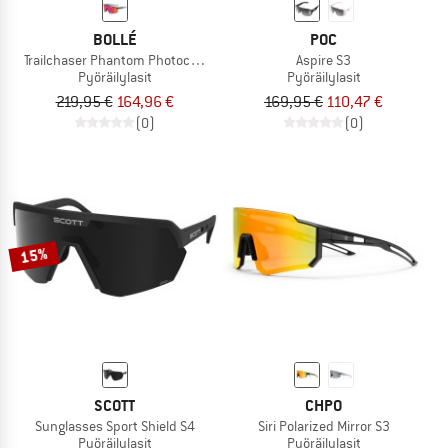
BOLLÉ
POC
Trailchaser Phantom Photochromic S0-3
Aspire S3
Pyöräilylasit
Pyöräilylasit
219,95 €
164,96 €
169,95 €
110,47 €
(0)
(0)
15%
SCOTT
CHPO
Sunglasses Sport Shield S4
Siri Polarized Mirror S3
Pyöräilylasit
Pyöräilylasit