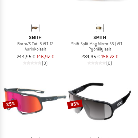
SMITH
SMITH
Barra/S Cat. 3 VLT 12
Shift Split Mag Mirror S3 (VLT 14%) +
Aurinkolasit
Pyöräilylasit
244,95 €
146,97 €
284,95 €
156,72 €
(0)
(0)
25%
35%