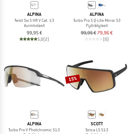
ALPINA
ALPINA
Twist Six S HR V Cat. 1-3
Turbo Pro S Q-Lite Mirror S3
Aurinkolasit
Pyöräilylasit
99,95 €
99,95 €
79,96 €
5,0
(2)
(0)
15%
ALPINA
SCOTT
Turbo Pro V Photchromic S1-3
Torica LS S1-3