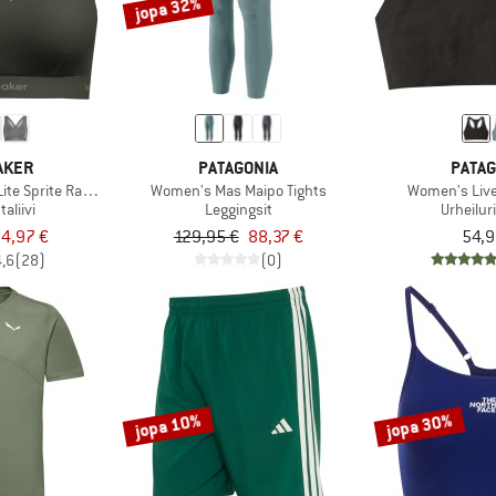
jopa 32%
AKER
PATAGONIA
PATAG
ite Sprite Racerback Bra
Women's Mas Maipo Tights
Women's Live
taliivi
Leggingsit
Urheiluri
4,97 €
129,95 €
88,37 €
54,9
4,6
(28)
(0)
jopa 10%
jopa 30%