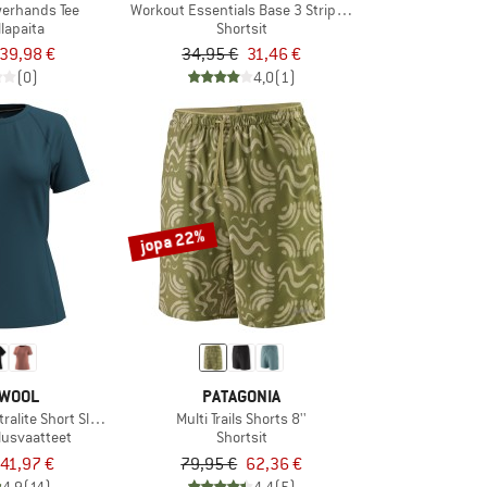
erhands Tee
Workout Essentials Base 3 Stripes Woven Short
llapaita
Shortsit
39,98 €
34,95 €
31,46 €
(0)
4,0
(1)
jopa 22%
WOOL
PATAGONIA
ralite Short Sleeve
Multi Trails Shorts 8''
alusvaatteet
Shortsit
41,97 €
79,95 €
62,36 €