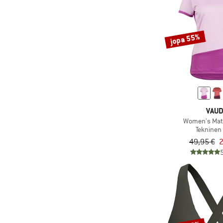
(1)
Namuk
(30)
New Balance
jopa 55%
(39)
Nike
(1)
NIKIN
(3)
NNormal
(2)
Norrøna
(4)
Oakley
VAU
(28)
Odlo
Women's Mato
Tekninen 
(4)
On
49,95 €
2
(1)
Outdoor Research
(8)
Passenger
(22)
Patagonia
(1)
Peak Performance
(2)
PEPPERMINT