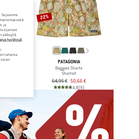
. Tarjoamme
22%
 mainontaa sekä
- ja
a sijaitsee
en pääsyltä.
halua hyväksyä
n
loin tahansa
 lukien
SKA
PATAGONIA
Top Wild
Baggies Shorts
yläosa
Shortsit
72,21 €
64,95 €
50,66 €
4,5
(35)
4,8
(9)