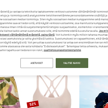
steitä ja vastaavia tekniikoita taataksemme verkkosivustomme välttämättömät toiminnot
15%
15%
veluja ja -toimintoja sekä analysoimme tietoliikennettämme personoidaksemme sisältöjä ja
e sosiaalisen median toimintoja. Siten myös sosiaalisen median kumppanimme sekä mainos
panimme saavat tiedon siitä, että käytät verkkosivustoamme; osa mainituista kumppaneist
maissa ilman riittäviä suojatoimenpiteitä tietojesi suojaamiseksi, esimerkiksi viranomaist
la Valitse kaikki annat suostumuksesi sille, että toimimme edellä kuvatulla tavalla.
Jos et 
knisesti välttämättömiä evästeitä, paina tästä
. Voit kuitenkin myös milloin tahansa muuttaa
siasi asetuksista ja valita yksittäisiä luokkia. Suostumuksesi on vapaaehtoinen, eikä tämä
on käyttö edellytä sitä. Voit peruuttaa suostumuksesi tai antaa sen ensimmäisen kerran mil
omme alaosassa olevasta kohdasta ”Evästeasetukset”. Tarkempaa tietoa aiheesta, mukaan
FEL
INASKA
INA
ihin tapahtuvan tiedonsiirron riskit,
saattietosuojaselosteestamme
.
s Toblach2
Women's Top Chill
Women's 
it
Bikiniyläosa
Bikini
9,57 €
69,95 €
59,46 €
84,95 €
ASETUKSET
VALITSE KAIKKI
4,9
(21)
4,6
(17)
52%