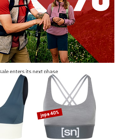
ale enters its next phase
NOW UP TO 50% OFF
TO THE SALE
jopa 40%