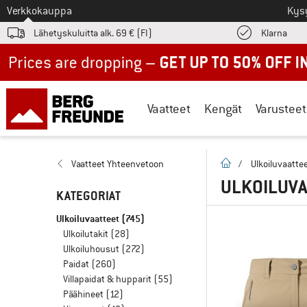
Tästä siirtyäksesi
Verkkokauppa
Kys
Löyd
Lähetyskuluitta alk. 69 € (FI)
Klarna
Up to 50% off now in our summer sale
Vaatteet
Kengät
Varusteet
Kotisivu
Vaatteet Yhteenvetoon
/
Ulkoiluvaatte
ULKOILUVA
KATEGORIAT
Ulkoiluvaatteet
(745)
Ulkoilutakit
(28)
Ulkoiluhousut
(272)
Paidat
(260)
Villapaidat & hupparit
(55)
Päähineet
(12)