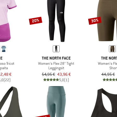
20%
30%
DE
THE NORTH FACE
THE NOR
so Tricot
Women's Flex 28'' Tight
Women's Fle
paita
Leggingsit
Shor
2,48 €
54,95 €
43,96 €
44,95 €
5,0
(22)
5,0
(1)