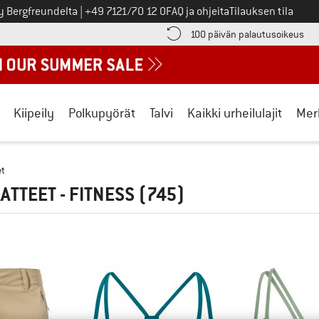
Soita meille
y Bergfreundelta
|
+49 7121/70 12 0
FAQ ja ohjeita
Tilauksen tila
ä maksutiedot täältä! Avautuu tietokentässä
Sii
100 päivän palautusoikeus
Kiipeily
Polkupyörät
Talvi
Kaikki urheilulajit
Mer
et
ATTEET - FITNESS
(745)