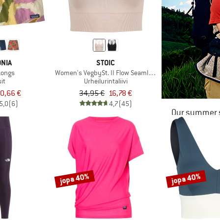
NIA
STOIC
Longs
Women's VegbySt. II Flow Seamless Bra
it
Urheilurintaliivi
0,66 €
34,95 €
16,78 €
5,0
(6)
4,7
(45)
Our summer s
jopa 40%
jopa 40%