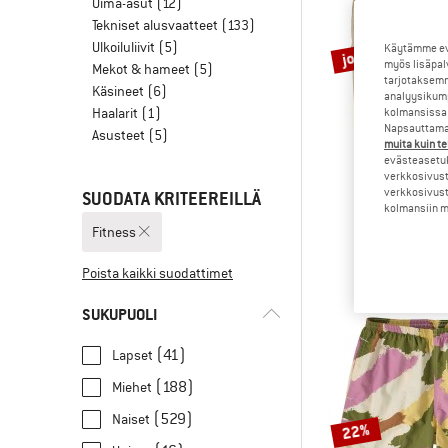
Uima-asut
(12)
Tekniset alusvaatteet
(133)
Ulkoiluliivit
(5)
jopa 38%
Käytämme evä
myös lisäpal
Mekot & hameet
(5)
tarjotaksemm
Käsineet
(6)
analyysikump
Haalarit
(1)
kolmansissa 
Napsauttamal
Asusteet
(5)
muita kuin te
evästeasetuk
verkkosivust
verkkosivust
SUODATA KRITEEREILLÄ
SCHÖF
kolmansiin ma
Women's Short
Fitness
Shorts
79,95 €
4
Poista kaikki suodattimet
SUKUPUOLI
(41)
Lapset
(188)
Miehet
(529)
Naiset
22%