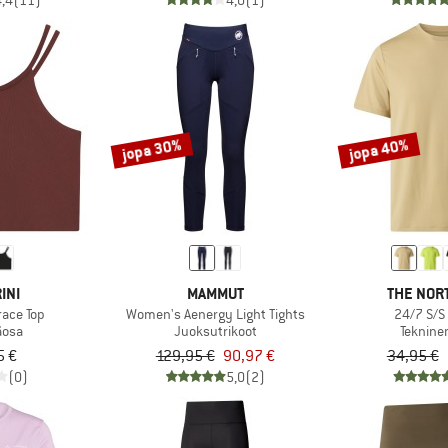
4,4
(11)
4,0
(1)
jopa 30%
jopa 40%
INI
MAMMUT
THE NOR
ace Top
Women's Aenergy Light Tights
24/7 S/S
äosa
Juoksutrikoot
Teknine
5 €
129,95 €
90,97 €
34,95 €
(0)
5,0
(2)