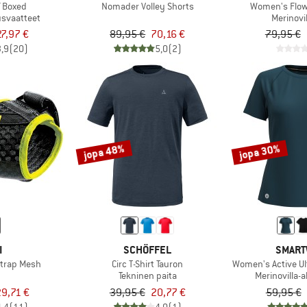
f Boxed
Nomader Volley Shorts
Women's Flow
usvaatteet
Merinovi
27,97 €
89,95 €
70,16 €
79,95 €
3,9
(20)
5,0
(2)
jopa 48%
jopa 30%
I
SCHÖFFEL
SMART
Strap Mesh
Circ T-Shirt Tauron
Women's Active Ult
Tekninen paita
Merinovilla-
9,71 €
39,95 €
20,77 €
59,95 €