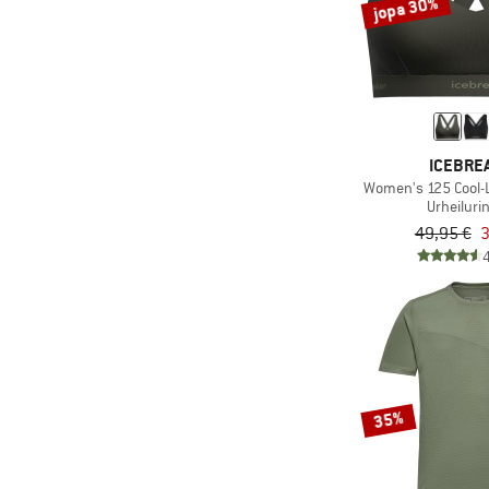
jopa 30%
(2)
Protest
(1)
Rafiki
(4)
Rip Curl
(2)
Roark
(2)
Roxy
ICEBRE
(6)
Salewa
Women's 125 Cool-L
Urheilurin
(2)
Salomon
49,95 €
3
(2)
Saxx
(3)
Schöffel
(1)
Sherpa
(12)
Smartwool
(1)
Sportful
35%
(15)
Stoic
(29)
super.natural