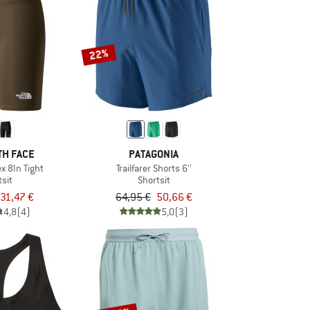
22%
TH FACE
PATAGONIA
x 8In Tight
Trailfarer Shorts 6''
tsit
Shortsit
31,47 €
64,95 €
50,66 €
4,8
(4)
5,0
(3)