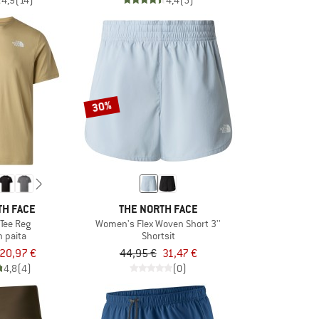
4,9
(14)
4,4
(5)
30%
TH FACE
THE NORTH FACE
 Tee Reg
Women's Flex Woven Short 3''
n paita
Shortsit
20,97 €
44,95 €
31,47 €
4,8
(4)
(0)