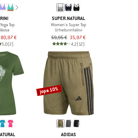
RINI
SUPER.NATURAL
Yoga Top
Women's Super Top
yläosa
Urheilurintaliivi
80,97 €
59,95 €
35,97 €
5,0
(2)
4,2
(12)
jopa 10%
ATURAL
ADIDAS