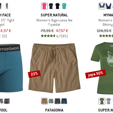
H FACE
SUPER.NATURAL
MYMA
25'' Tight
Women's Yoga Loose Tee
Women's 
sit
T-paidat
Bikini
4,97 €
79,95 €
47,97 €
134,95 €
(0)
4,7
(85)
jopa 50%
22%
WOOL
PATAGONIA
SUPER.N