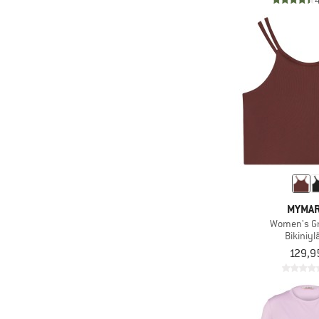
(2)
LaMunt
(1.119)
Vuoristourheilu
(2)
La Sportiva
(524)
Vuoristovaellus
(5)
Leki
(3)
Löffler
(2)
Maier Sports
(2)
Maloja
(4)
Mammut
(20)
Mandala
(2)
Martini
MYMAR
(9)
Mini A Ture
Women's Gr
(1)
Minymo
Bikiniyl
129,9
(9)
Mons Royale
(4)
Montura
(7)
MYMARINI