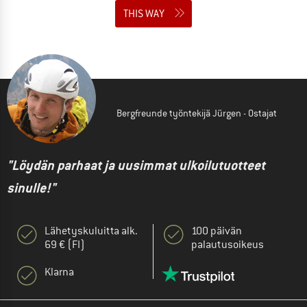
THIS WAY
Bergfreunde työntekijä Jürgen - Ostajat
"Löydän parhaat ja uusimmat ulkoilutuotteet
sinulle!"
Lähetyskuluitta alk.
100 päivän
69 € (FI)
palautusoikeus
Klarna