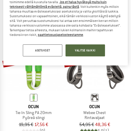
toimimme edellä kuvatulla tavalla.
Jos et halua hyväksyä muita kuin
Voltige
Chest Kid
teknisesti välttämättömiä evästeitä, paina tästä
. Voit kuitenkin myös milloin
Rintavaljaat
Rintavaljaat
tahansa muuttaa evästeasetuksiasi asetuksista ja valita yksittäisiä luokkia.
Suostumuksesi on vapaaehtoinen, eikä tämän verkkosivuston käyttö edellytä
52,20 €
29,95 €
26,36 €
sitä. Voit peruuttaa suostumuksesi tai antaa sen ensimmäisen kerran milloin
4,8
(10)
(0)
tahansa verkkosivustomme alaosassa olevasta kohdasta ”Evästeasetukset”.
Tarkempaa tietoa aiheesta, mukaan lukien kolmansiin maihin tapahtuvan
tiedonsiirron riskit,
saattietosuojaselosteestamme
.
ASETUKSET
VALITSE KAIKKI
12%
12%
OCUN
OCUN
Tie-In Sling PA 20mm
Webee Chest
Pyöreä slingi
Rintavaljaat
19,95 €
17,56 €
54,95 €
48,36 €
(0)
5,0
(1)