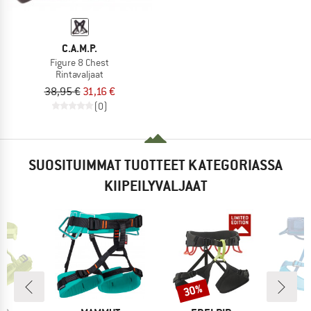
C.A.M.P.
Figure 8 Chest
Rintavaljaat
38,95 €
31,16 €
(0)
SUOSITUIMMAT TUOTTEET KATEGORIASSA
KIIPEILYVALJAAT
30%
Alennus