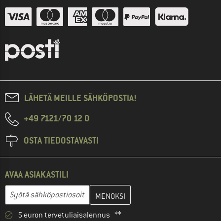
LÄHETÄ MEILLE SÄHKÖPOSTIA!
+49 7121/70 12 0
OSTA TIEDOSTAVASTI
AVAA ASIAKASTILI
Anna sähköpostiosoitteesi ja luo seuraavassa vaiheessa asiakast
Sähköpostiosoite
5 euron tervetuliaisalennus **