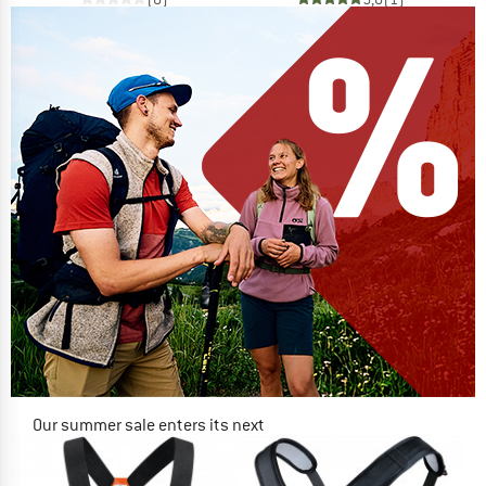
Our summer sale enters its next
phase
NOW UP TO 50% OFF