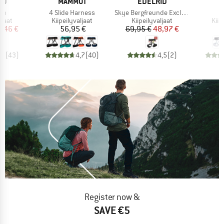
I
MERKKI
MERKKI
ID
MAMMUT
EDELRID
Tuote
Tuote
inn
4 Slide Harness
Skye Bergfreunde Exclusive
mä
Tuoteryhmä
Tuoteryhmä
Tuo
ljaat
Kiipeilyvaljaat
Kiipeilyvaljaat
Kiip
nta
ennettu hinta
Hinta
Hinta
Alennettu hinta
,46 €
56,95 €
69,95 €
48,97 €
6
,9
(
43
)
4,7
(
40
)
4,5
(
2
)
Register now &
SAVE €5