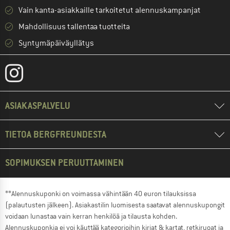
Vain kanta-asiakkaille tarkoitetut alennuskampanjat
Mahdollisuus tallentaa tuotteita
Syntymäpäiväyllätys
ASIAKASPALVELU
TIETOA BERGFREUNDESTA
SOPIMUKSEN PERUUTTAMINEN
**Alennuskuponki on voimassa vähintään 40 euron tilauksissa
(palautusten jälkeen). Asiakastilin luomisesta saatavat alennuskupongit
voidaan lunastaa vain kerran henkilöä ja tilausta kohden.
Alennuskuponkia ei voi käyttää kategorioihin kirjat & kartat, retkiruoat ja