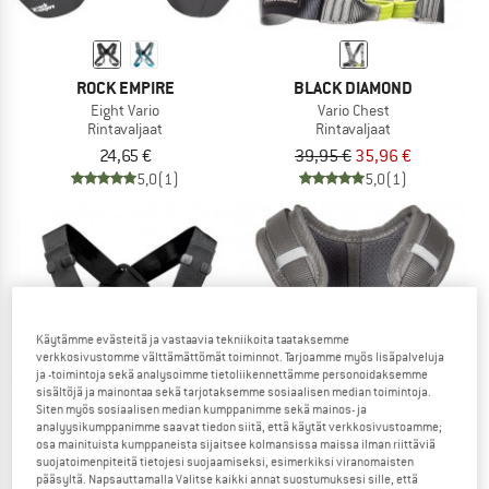
ROCK EMPIRE
BLACK DIAMOND
Eight Vario
Vario Chest
Rintavaljaat
Rintavaljaat
24,65 €
39,95 €
35,96 €
5,0
(1)
5,0
(1)
12%
Käytämme evästeitä ja vastaavia tekniikoita taataksemme
verkkosivustomme välttämättömät toiminnot. Tarjoamme myös lisäpalveluja
ja -toimintoja sekä analysoimme tietoliikennettämme personoidaksemme
sisältöjä ja mainontaa sekä tarjotaksemme sosiaalisen median toimintoja.
Siten myös sosiaalisen median kumppanimme sekä mainos- ja
analyysikumppanimme saavat tiedon siitä, että käytät verkkosivustoamme;
osa mainituista kumppaneista sijaitsee kolmansissa maissa ilman riittäviä
suojatoimenpiteitä tietojesi suojaamiseksi, esimerkiksi viranomaisten
pääsyltä. Napsauttamalla Valitse kaikki annat suostumuksesi sille, että
PETZL
OCUN