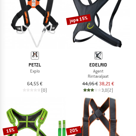
TO THE SALE
jopa 15%
PETZL
EDELRID
Explo
Agent
Rintavaljaat
64,55 €
44,95 €
38,21 €
(0)
3,0
(2)
15%
20%