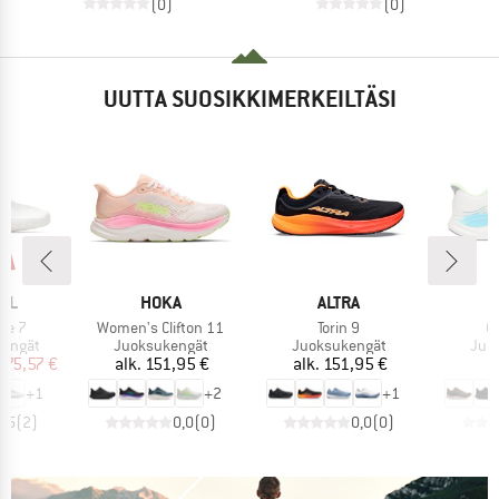
(0)
(0)
UUTTA SUOSIKKIMERKEILTÄSI
%
I
MERKKI
MERKKI
LL
HOKA
ALTRA
Tuote
Tuote
Tu
ve 7
Women's Clifton 11
Torin 9
Cl
ä
Tuoteryhmä
Tuoteryhmä
Tuo
kengät
Juoksukengät
Juoksukengät
Juo
nta
ennettu hinta
Hinta
Hinta
.
75,57 €
alk.
151,95 €
alk.
151,95 €
1
+
1
+
2
+
1
4,5
(
2
)
0,0
(
0
)
0,0
(
0
)