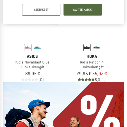
ASETUKSET
VALITSE KAIKKI
jopa 30%
ASICS
HOKA
Kid's Novablast 6 Gs
Kid's Rincon 4
Juoksukengät
Juoksukengät
89,95 €
79,95 €
55,97 €
(0)
5,0
(1)