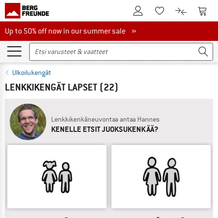
Tästä asiakastilille
Tästä
Tästä toivelistalle
Tästä tuott
Up to 50% off now in our summer sale
Up to 50% off now in our summer sale »
Ulkoilukengät
LENKKIKENGÄT LAPSET
(22)
Lenkkikenkäneuvontaa antaa Hannes
KENELLE ETSIT JUOKSUKENKÄÄ?