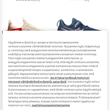
jopa 20%
Käytämme evästeitä ja vastaavia tekniikoita taataksemme
verkkosivustomme välttämättömät toiminnot. Tarjoamme myös lisäpalveluja
ja -toimintoja sekä analysoimme tietoliikennettämme personoidaksemme
sisältöjä ja mainontaa sekä tarjotaksemme sosiaalisen median toimintoja.
Siten myös sosiaalisen median kumppanimme sekä mainos- ja
analyysikumppanimme saavat tiedon siitä, että käytät verkkosivustoamme;
osa mainituista kumppaneista sijaitsee kolmansissa maissa ilman riittäviä
ON
ASICS
suojatoimenpiteitä tietojesi suojaamiseksi, esimerkiksi viranomaisten
Kid's Cloudswift Youth
Kid's Gt-1000 14 Ps
pääsyltä. Napsauttamalla Valitse kaikki annat suostumuksesi sille, että
Juoksukengät
Juoksukengät
toimimme edellä kuvatulla tavalla.
Jos et halua hyväksyä muita kuin
teknisesti välttämättömiä evästeitä, paina tästä
. Voit kuitenkin myös milloin
129,95 €
103,96 €
61,70 €
tahansa muuttaa evästeasetuksiasi asetuksista ja valita yksittäisiä luokkia.
(0)
(0)
Suostumuksesi on vapaaehtoinen, eikä tämän verkkosivuston käyttö edellytä
sitä. Voit peruuttaa suostumuksesi tai antaa sen ensimmäisen kerran milloin
tahansa verkkosivustomme alaosassa olevasta kohdasta ”Evästeasetukset”.
Tarkempaa tietoa aiheesta, mukaan lukien kolmansiin maihin tapahtuvan
tiedonsiirron riskit,
saattietosuojaselosteestamme
.