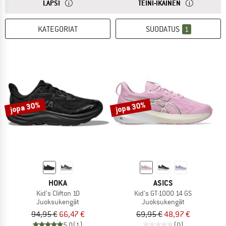
VASTAUKSESTA
LASTEN KENKIEN KOOT SOPIVAT YLEENSÄ 3–10-VUOTIAI
VASTAUKSESTA
NUORTEN KENK
LAPSI
TEINI-IKÄINEN
KATEGORIAT
SUODATUS
1
jopa 30%
jopa 30%
HOKA
ASICS
Kid's Clifton 10
Kid's GT-1000 14 GS
Juoksukengät
Juoksukengät
94,95 €
66,47 €
69,95 €
48,97 €
5,0
(1)
(0)