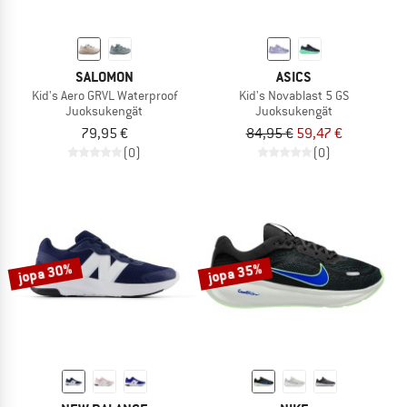
SALOMON
ASICS
Kid's Aero GRVL Waterproof
Kid's Novablast 5 GS
Juoksukengät
Juoksukengät
79,95 €
84,95 €
59,47 €
(0)
(0)
jopa 30%
jopa 35%