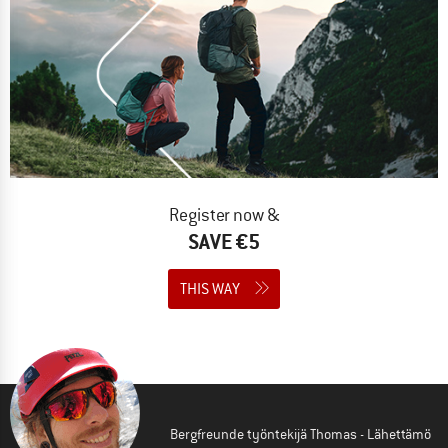
Register now &
SAVE €5
THIS WAY
Bergfreunde työntekijä Thomas - Lähettämö