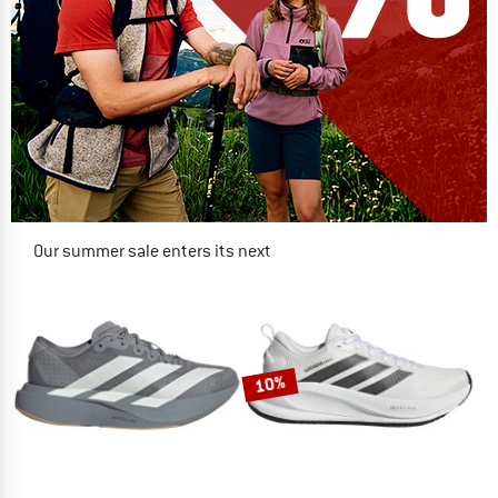
Our summer sale enters its next
phase
NOW UP TO 50% OFF
TO THE SALE
10%