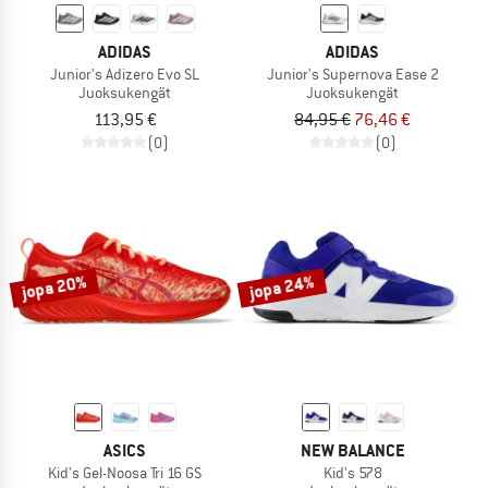
ADIDAS
ADIDAS
Junior's Adizero Evo SL
Junior's Supernova Ease 2
Juoksukengät
Juoksukengät
113,95 €
84,95 €
76,46 €
(0)
(0)
jopa 20%
jopa 24%
ASICS
NEW BALANCE
Kid's Gel-Noosa Tri 16 GS
Kid's 578