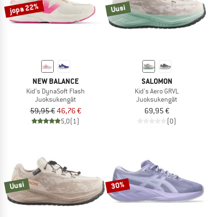
jopa 22%
Uusi
NEW BALANCE
SALOMON
Kid's DynaSoft Flash
Kid's Aero GRVL
Juoksukengät
Juoksukengät
59,95 €
46,76 €
69,95 €
5,0
(1)
(0)
Uusi
30%