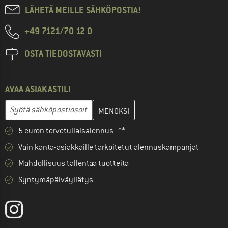
LÄHETÄ MEILLE SÄHKÖPOSTIA!
+49 7121/70 12 0
OSTA TIEDOSTAVASTI
AVAA ASIAKASTILI
Anna sähköpostiosoitteesi ja luo seuraavassa vaiheessa asiakast
Sähköpostiosoite
5 euron tervetuliaisalennus **
Vain kanta-asiakkaille tarkoitetut alennuskampanjat
Mahdollisuus tallentaa tuotteita
Syntymäpäiväyllätys