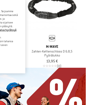
. Tarjoamme
 mainontaa sekä
- ja
a sijaitsee
en pääsyltä.
halua hyväksyä
n
loin tahansa
 lukien
DOR
M-WAVE
Lock
Zahlen-Kettenschloss D 6.8,5
kurenkaat
Pyörälukko
28,01 €
13,95 €
(0)
(0)