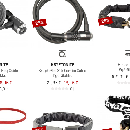
25%
25%
NITE
KRYPTONITE
Hiplok 
Pyörä
5 Key Cable
Kryptoflex 815 Combo Cable
ukko
Pyörälukko
109,95 €
6,46 €
21,95 €
16,46 €
5,0
(1)
(0)