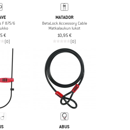
AVE
MATADOR
s F 875/6
BetaLock Accessory Cable
lukko
Matkalaukun lukot
5 €
10,95 €
(0)
(0)
US
ABUS