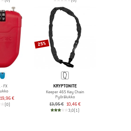
(0)
(0)
25%
KRYPTONITE
 - FX
lukko
Keeper 465 Key Chain
Pyörälukko
19,96 €
13,95 €
10,46 €
(0)
3,0
(1)