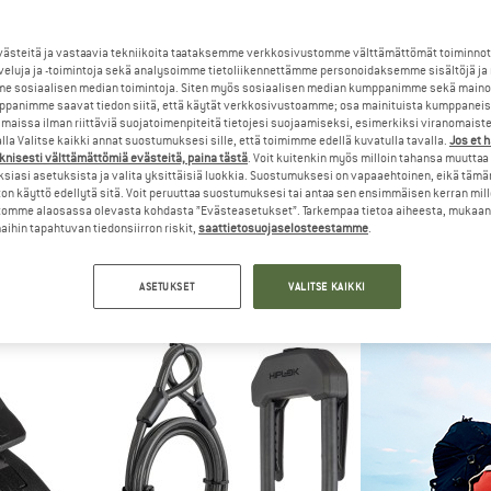
jopa 15%
steitä ja vastaavia tekniikoita taataksemme verkkosivustomme välttämättömät toiminnot
veluja ja -toimintoja sekä analysoimme tietoliikennettämme personoidaksemme sisältöjä ja
e sosiaalisen median toimintoja. Siten myös sosiaalisen median kumppanimme sekä mainos
panimme saavat tiedon siitä, että käytät verkkosivustoamme; osa mainituista kumppaneist
maissa ilman riittäviä suojatoimenpiteitä tietojesi suojaamiseksi, esimerkiksi viranomaist
la Valitse kaikki annat suostumuksesi sille, että toimimme edellä kuvatulla tavalla.
Jos et 
knisesti välttämättömiä evästeitä, paina tästä
. Voit kuitenkin myös milloin tahansa muuttaa
siasi asetuksista ja valita yksittäisiä luokkia. Suostumuksesi on vapaaehtoinen, eikä tämä
on käyttö edellytä sitä. Voit peruuttaa suostumuksesi tai antaa sen ensimmäisen kerran mil
omme alaosassa olevasta kohdasta ”Evästeasetukset”. Tarkempaa tietoa aiheesta, mukaan
EB
M-WAVE
MATA
ihin tapahtuvan tiedonsiirron riskit,
saattietosuojaselosteestamme
.
ock
Zahlen-Kettenschloss D 6.8,5 Illu
Beta
ukko
Pyörälukko
Tarvikesul
 €
14,95 €
32,95 €
ASETUKSET
VALITSE KAIKKI
5,0
(1)
(0)