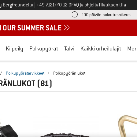
Soita meille
y Bergfreundelta
|
+49 7121/70 12 0
FAQ ja ohjeita
Tilauksen tila
ä maksutiedot täältä! Avautuu tietokentässä
Sii
100 päivän palautusoikeus
Kiipeily
Polkupyörät
Talvi
Kaikki urheilulajit
Mer
/
Polkupyörätarvikkeet
/
Polkupyöränlukot
RÄNLUKOT
(81)