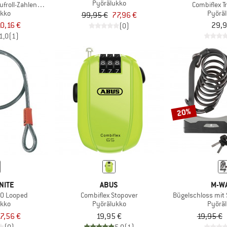
Pyörälukko
Aufroll-Zahlenschloss
Combiflex T
ukko
Pyörä
99,95 €
77,96 €
0,16 €
29,9
(0)
1,0
(1)
20%
NITE
ABUS
M-W
10 Looped
Combiflex Stopover
Bügelschloss mit 
ukko
Pyörälukko
Pyörä
7,56 €
19,95 €
19,95 €