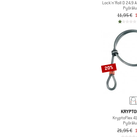
Lock'n'Roll D 24.9 
Pyöräl
11,95 €
1
20%
KRYPTO
KryptoFlex 4
Pyöräl
21,95 €
1