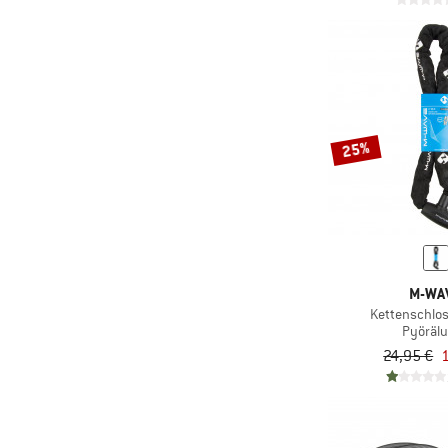
25%
M-WA
Kettenschlos
Pyöräl
24,95 €
1