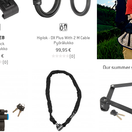
EB
Hiplok - DX Plus With 2 M Cable
Pyörälukko
ock
lukko
99,95 €
 €
(0)
(0)
Our summer s