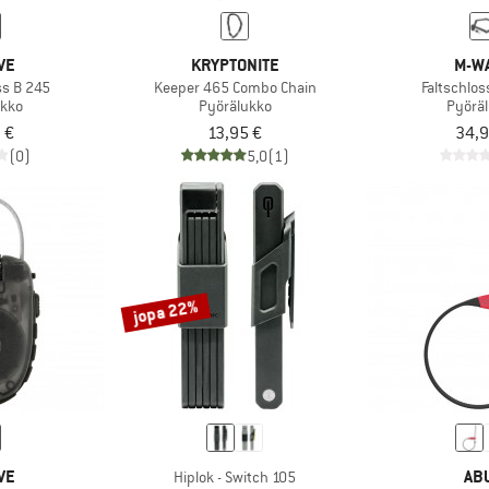
VE
KRYPTONITE
M-W
ss B 245
Keeper 465 Combo Chain
Faltschlos
ukko
Pyörälukko
Pyörä
 €
13,95 €
34,9
(0)
5,0
(1)
jopa 22%
VE
AB
Hiplok - Switch 105