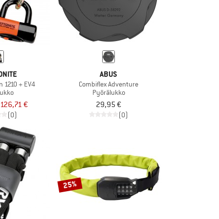
ONITE
ABUS
n 1210 + EV4
Combiflex Adventure
lukko
Pyörälukko
126,71 €
29,95 €
(0)
(0)
25%