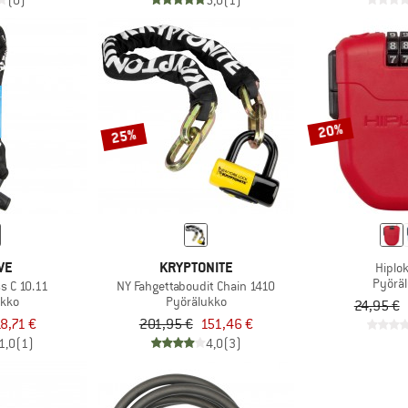
(0)
5,0
(1)
20%
25%
VE
KRYPTONITE
Hiplok
Pyörä
s C 10.11
NY Fahgettaboudit Chain 1410
ukko
Pyörälukko
24,95 €
8,71 €
201,95 €
151,46 €
1,0
(1)
4,0
(3)