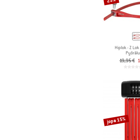
25%
Hiplok - Z Lok
Pyöräl
19,95 €
1
jopa 15%