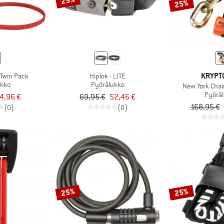
25%
25%
KRYPT
 Twin Pack
Hiplok - LITE
ukko
Pyörälukko
New York Chai
Pyörä
4,96 €
69,95 €
52,46 €
168,95 €
(0)
(0)
25%
25%