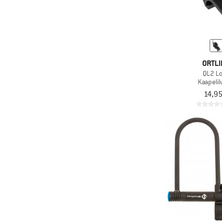
& lisää
ORTLI
QL2 L
Kaapeli
14,95