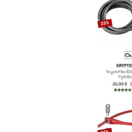
25%
KRYPTO
KryptoFlex 81
Pyöräl
21,95 €
1