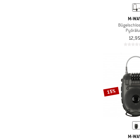
M-WA
Bügelschlo
Pyöräl
12,95
15%
M-WA