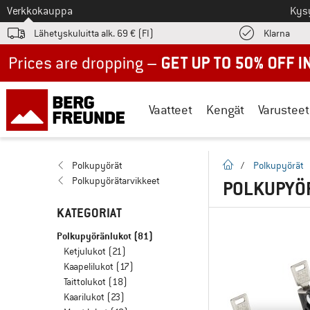
Tästä siirtyäksesi
Verkkokauppa
Kys
Löyd
Lähetyskuluitta alk. 69 € (FI)
Klarna
Up to 50% off now in our summer sale
Vaatteet
Kengät
Varusteet
Kotisivu
Polkupyörät
/
Polkupyörät
Polkupyörätarvikkeet
POLKUPYÖ
KATEGORIAT
Polkupyöränlukot
(81)
Ketjulukot
(21)
Kaapelilukot
(17)
Taittolukot
(18)
Kaarilukot
(23)