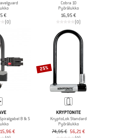
ravelguard
Cobra 10
lukko
Pyörälukko
5 €
16,95 €
(0)
(0)
25%
AVE
KRYPTONITE
Spiralgabel B & S
KryptoLok Standard
lukko
Pyörälukko
15,96 €
74,95 €
56,21 €