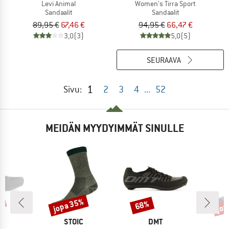
Levi Animal
Women's Tirra Sport
Sandaalit
Sandaalit
89,95 €
67,46 €
94,95 €
66,47 €
3,0
(3)
5,0
(5)
SEURAAVA
1
Sivu:
2
3
4
...
52
MEIDÄN MYYDYIMMÄT SINULLE
%
jopa 35%
jop
68%
Alennus
Alennus
Alen
KKI
MERKKI
MERKKI
STOIC
DMT