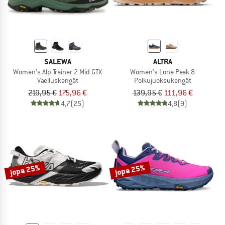
SALEWA
ALTRA
Women's Alp Trainer 2 Mid GTX
Women's Lone Peak 8
Vaelluskengät
Polkujuoksukengät
219,95 €
175,96 €
139,95 €
111,96 €
4,7
(25)
4,8
(9)
jopa 25%
jopa 25%