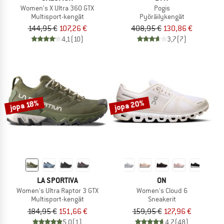
Women's X Ultra 360 GTX
Pogis
Multisport-kengät
Pyöräilykengät
144,95 €
107,26 €
408,95 €
130,86 €
4,1
(10)
3,7
(7)
jopa 20%
jopa 18%
LA SPORTIVA
ON
Women's Ultra Raptor 3 GTX
Women's Cloud 6
Multisport-kengät
Sneakerit
184,95 €
151,66 €
159,95 €
127,96 €
5,0
(1)
4,7
(48)