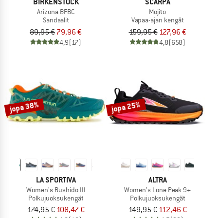
BIRKENSTOCK
SCARPA
Arizona BFBC
Mojito
Sandaalit
Vapaa-ajan kengät
89,95 €
79,96 €
159,95 €
127,96 €
4,9
(17)
4,8
(658)
jopa 38%
jopa 25%
LA SPORTIVA
ALTRA
Women's Bushido III
Women's Lone Peak 9+
Polkujuoksukengät
Polkujuoksukengät
174,95 €
108,47 €
149,95 €
112,46 €