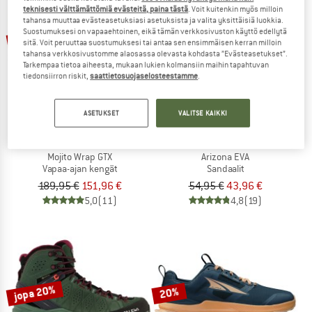
teknisesti välttämättömiä evästeitä, paina tästä
. Voit kuitenkin myös milloin
tahansa muuttaa evästeasetuksiasi asetuksista ja valita yksittäisiä luokkia.
Suostumuksesi on vapaaehtoinen, eikä tämän verkkosivuston käyttö edellytä
jopa 20%
jopa 20%
sitä. Voit peruuttaa suostumuksesi tai antaa sen ensimmäisen kerran milloin
tahansa verkkosivustomme alaosassa olevasta kohdasta ”Evästeasetukset”.
Tarkempaa tietoa aiheesta, mukaan lukien kolmansiin maihin tapahtuvan
tiedonsiirron riskit,
saattietosuojaselosteestamme
.
ASETUKSET
VALITSE KAIKKI
SCARPA
BIRKENSTOCK
Mojito Wrap GTX
Arizona EVA
Vapaa-ajan kengät
Sandaalit
189,95 €
151,96 €
54,95 €
43,96 €
5,0
(11)
4,8
(19)
jopa 20%
20%