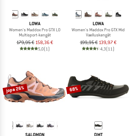
LOWA
LOWA
Women's Maddox Pro GTX LO
Women's Maddox Pro GTX Mid
Multisport-kengät
Vaelluskengät
179,95 €
158,36 €
199,95 €
139,97 €
5,0
(1)
4,3
(11)
jopa 26%
68%
SALOMON
DMT