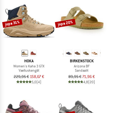
jopa 20%
jopa 31%
HOKA
BIRKENSTOCK
Women's Kaha 3 GTX
Arizona BF
Vaelluskengät
Sandaalit
229,95 €
158,67 €
89,95 €
71,96 €
5,0
(4)
4,8
(20)