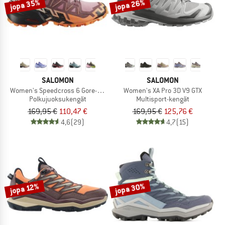
jopa 35%
jopa 26%
SALOMON
SALOMON
Women's Speedcross 6 Gore-Tex
Women's XA Pro 3D V9 GTX
Polkujuoksukengät
Multisport-kengät
169,95 €
110,47 €
169,95 €
125,76 €
4,6
(29)
4,7
(15)
jopa 30%
jopa 12%