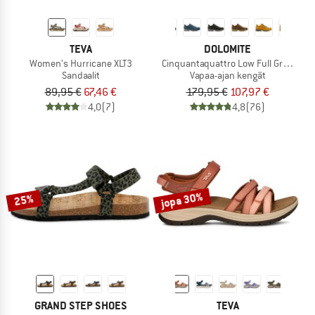
TEVA
DOLOMITE
Women's Hurricane XLT3
Cinquantaquattro Low Full Grain Lea
Sandaalit
Vapaa-ajan kengät
89,95 €
67,46 €
179,95 €
107,97 €
4,0
(7)
4,8
(76)
jopa 30%
25%
GRAND STEP SHOES
TEVA