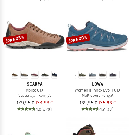
jopa 25%
jopa 20%
SCARPA
LOWA
Mojito GTX
Women's Innox Evo II GTX
Vapaa-ajan kengät
Multisport-kengät
179,95 €
134,96 €
169,95 €
135,96 €
4,8
(278)
4,7
(30)