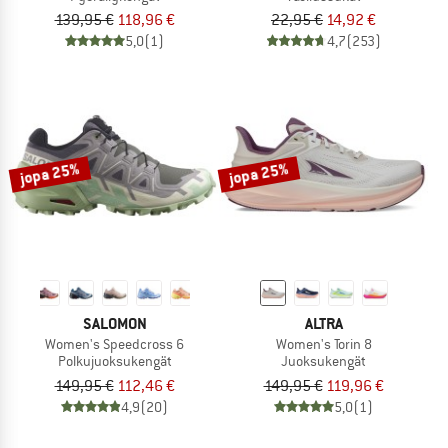
139,95 €
118,96 €
22,95 €
14,92 €
5,0
(1)
4,7
(253)
jopa 25%
jopa 25%
SALOMON
ALTRA
Women's Speedcross 6
Women's Torin 8
Polkujuoksukengät
Juoksukengät
149,95 €
112,46 €
149,95 €
119,96 €
4,9
(20)
5,0
(1)