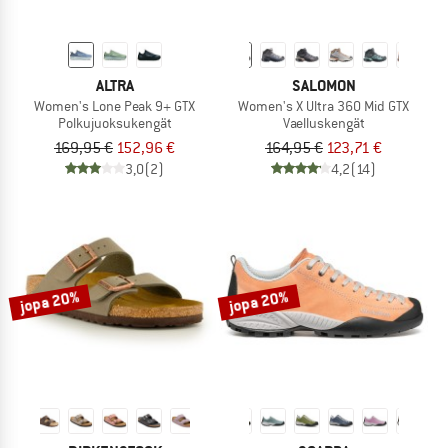
ALTRA
SALOMON
Women's Lone Peak 9+ GTX
Women's X Ultra 360 Mid GTX
Polkujuoksukengät
Vaelluskengät
169,95 €
152,96 €
164,95 €
123,71 €
3,0
(2)
4,2
(14)
jopa 20%
jopa 20%