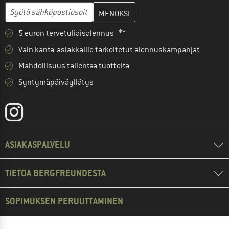
Anna sähköpostiosoitteesi ja luo seuraavassa vaiheessa asiakast
Sähköpostiosoite
5 euron tervetuliaisalennus **
Vain kanta-asiakkaille tarkoitetut alennuskampanjat
Mahdollisuus tallentaa tuotteita
Syntymäpäiväyllätys
ASIAKASPALVELU
TIETOA BERGFREUNDESTA
SOPIMUKSEN PERUUTTAMINEN