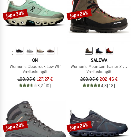
jopa 33%
jopa 25%
ON
SALEWA
Women's Cloudrock Low WP
Women's Mountain Trainer 2 Mid GTX
Vaelluskengät
Vaelluskengät
189,95 €
127,27 €
269,95 €
202,46 €
3,7
(10)
4,8
(18)
jopa 20%
jopa 25%