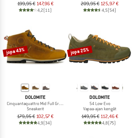
199,95 €
147,96 €
209,95 €
125,97 €
4,2
(11)
4,5
(54)
jopa 43%
jopa 25%
DOLOMITE
DOLOMITE
Cinquantaquattro Mid Full Grain Leather Evo
54 Low Evo
Sneakerit
Vapaa-ajan kengät
179,95 €
102,57 €
149,95 €
112,46 €
4,9
(34)
4,8
(75)