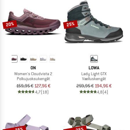
20%
25%
ON
LOWA
Women's Cloudvista 2
Lady Light GTX
Polkujuoksukengät
Vaelluskengät
159,95 €
127,96 €
259,95 €
194,96 €
4,7
(18)
4,8
(4)