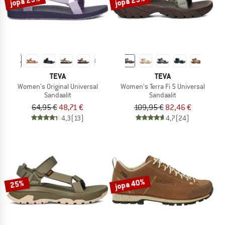
jopa 25%
jopa 25%
TEVA
TEVA
Women's Original Universal
Women's Terra Fi 5 Universal
Sandaalit
Sandaalit
64,95 €
48,71 €
109,95 €
82,46 €
4,3
(13)
4,7
(24)
jopa 40%
25%