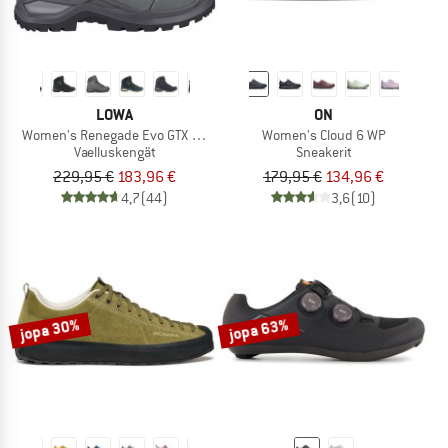
LOWA
ON
Women's Renegade Evo GTX Mid
Women's Cloud 6 WP
Vaelluskengät
Sneakerit
229,95 €
183,96 €
179,95 €
134,96 €
4,7
(44)
3,6
(10)
jopa 30%
jopa 63%