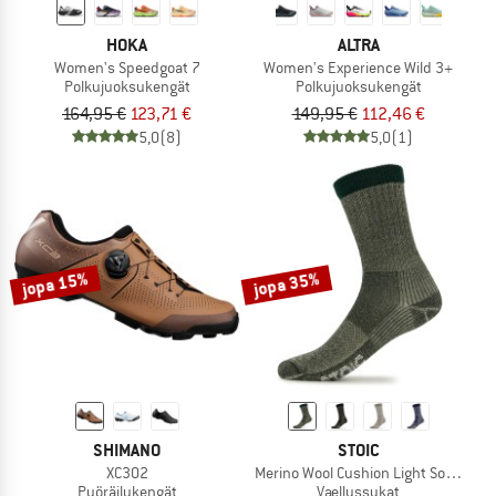
HOKA
ALTRA
Women's Speedgoat 7
Women's Experience Wild 3+
Polkujuoksukengät
Polkujuoksukengät
164,95 €
123,71 €
149,95 €
112,46 €
5,0
(8)
5,0
(1)
jopa 15%
jopa 35%
SHIMANO
STOIC
XC302
Merino Wool Cushion Light Socks
Pyöräilykengät
Vaellussukat