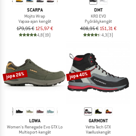
SCARPA
DMT
Mojito Wrap
KR0 EVO
Vapaa-ajan kengät
Pyöräilykengät
179,95 €
125,97 €
408,95 €
151,31 €
4,8
(19)
4,3
(3)
jopa 26%
jopa 40%
LOWA
GARMONT
Women's Renegade Evo GTX Lo
Vetta Tech GTX
Multisport-kengät
Vaelluskengät