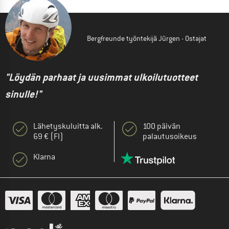
Bergfreunde työntekijä Jürgen - Ostajat
"Löydän parhaat ja uusimmat ulkoilutuotteet
sinulle!"
Lähetyskuluitta alk.
100 päivän
69 € (FI)
palautusoikeus
Klarna