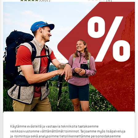
Our summer sale enters its next
Käytämme evästeitä ja vastaavia tekniikoita taataksemme
phase
verkkosivustomme välttämättömät toiminnot. Tarjoamme myös lisäpalveluja
ja -toimintoja sekä analysoimme tietoliikennettämme personoidaksemme
NOW UP TO 50% OFF