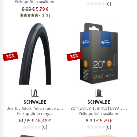
Polkupyörän sisäkumi
(0)
8,90 €
5,79 €
5,0
(3)
25%
35%
SCHWALBE
SCHWALBE
One TLE Addix Performance Line 28'' (25-622)
20'' (28/37-438/451) DV7A 32mm
Polkupyörän rengas
Polkupyörän sisäkumi
61,95 €
46,46 €
8,90 €
5,79 €
(0)
(0)