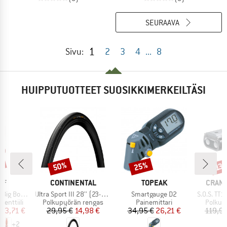
SEURAAVA
1
Sivu:
2
3
4
...
8
HUIPPUTUOTTEET SUOSIKKIMERKEILTÄSI
%
50%
25%
Alennus
Alennus
Alen
13
I
MERKKI
MERKKI
MERKK
FF
CONTINENTAL
TOPEAK
CRAN
Tuote
Tuote
Tuote
Bore Lite
Ultra Sport III 28'' (23-622) Foldable
Smartgauge D2
S.O.S. TT17 T
Tuoteryhmä
Tuoteryhmä
Tuoter
enttiili
Polkupyörän rengas
Painemittari
Polkup
nta
ennettu hinta
Hinta
Alennettu hinta
Hinta
Alennettu hinta
33,71 €
29,95 €
14,98 €
34,95 €
26,21 €
119,95
+
2