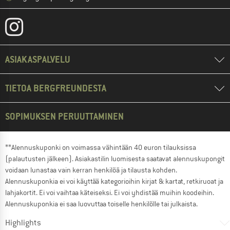
ASIAKASPALVELU
TIETOA BERGFREUNDESTA
SOPIMUKSEN PERUUTTAMINEN
**Alennuskuponki on voimassa vähintään 40 euron tilauksissa
(palautusten jälkeen). Asiakastilin luomisesta saatavat alennuskupongit
voidaan lunastaa vain kerran henkilöä ja tilausta kohden.
Alennuskuponkia ei voi käyttää kategorioihin kirjat & kartat, retkiruoat ja
lahjakortit. Ei voi vaihtaa käteiseksi. Ei voi yhdistää muihin koodeihin.
Alennuskuponkia ei saa luovuttaa toiselle henkilölle tai julkaista.
Highlights