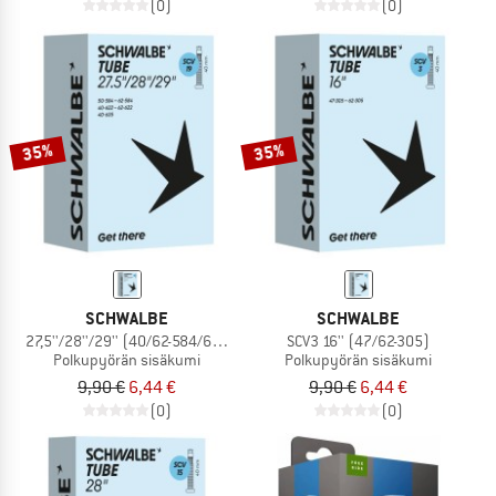
(0)
(0)
35%
35%
SCHWALBE
SCHWALBE
27,5''/28''/29'' (40/62-584/635) SCV19
SCV3 16'' (47/62-305)
Polkupyörän sisäkumi
Polkupyörän sisäkumi
9,90 €
6,44 €
9,90 €
6,44 €
(0)
(0)