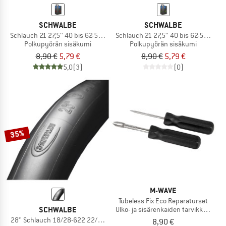
SCHWALBE
SCHWALBE
Schlauch 21 27,5'' 40 bis 62-584 SV
Schlauch 21 27,5'' 40 bis 62-584 AV
Polkupyörän sisäkumi
Polkupyörän sisäkumi
8,90 €
5,79 €
8,90 €
5,79 €
5,0
(3)
(0)
35%
M-WAVE
Tubeless Fix Eco Reparaturset
SCHWALBE
Ulko- ja sisärenkaiden tarvikkeet
28'' Schlauch 18/28-622 22/25-630 SV 15
8,90 €