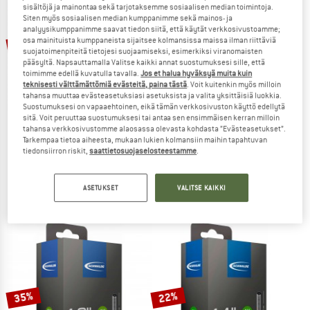
sisältöjä ja mainontaa sekä tarjotaksemme sosiaalisen median toimintoja.
Siten myös sosiaalisen median kumppanimme sekä mainos- ja
TO THE SALE
analyysikumppanimme saavat tiedon siitä, että käytät verkkosivustoamme;
osa mainituista kumppaneista sijaitsee kolmansissa maissa ilman riittäviä
35%
suojatoimenpiteitä tietojesi suojaamiseksi, esimerkiksi viranomaisten
pääsyltä. Napsauttamalla Valitse kaikki annat suostumuksesi sille, että
toimimme edellä kuvatulla tavalla.
Jos et halua hyväksyä muita kuin
teknisesti välttämättömiä evästeitä, paina tästä
. Voit kuitenkin myös milloin
tahansa muuttaa evästeasetuksiasi asetuksista ja valita yksittäisiä luokkia.
Suostumuksesi on vapaaehtoinen, eikä tämän verkkosivuston käyttö edellytä
sitä. Voit peruuttaa suostumuksesi tai antaa sen ensimmäisen kerran milloin
tahansa verkkosivustomme alaosassa olevasta kohdasta ”Evästeasetukset”.
Tarkempaa tietoa aiheesta, mukaan lukien kolmansiin maihin tapahtuvan
SCHWALBE
M-WAVE
tiedonsiirron riskit,
saattietosuojaselosteestamme
.
20'' Inner Tube No. 7 40/62-406/428)
Befüllspritze
Polkupyörän sisäkumi
Ulko- ja sisärenkaiden tarvikkeet
ASETUKSET
VALITSE KAIKKI
8,90 €
5,79 €
16,95 €
5,0
(1)
(0)
35%
22%