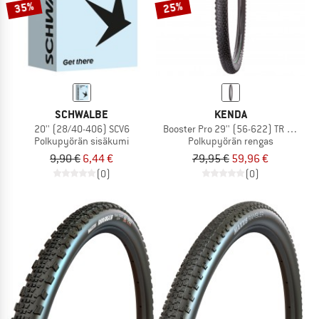
35%
25%
SCHWALBE
KENDA
20'' (28/40-406) SCV6
Booster Pro 29'' (56-622) TR SCT Fol
Polkupyörän sisäkumi
Polkupyörän rengas
9,90 €
6,44 €
79,95 €
59,96 €
(0)
(0)