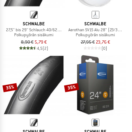
SCHWALBE
SCHWALBE
27,5'' bis 29'' Schlauch 40/62-622/635 SV 19
Aerothan SV15 Alu 28'' (23/32-622)
Polkupyörän sisäkumi
Polkupyörän sisäkumi
8,90 €
5,79 €
27,95 €
23,76 €
4,5
(2)
(0)
35%
35%
SCHWALBE
SCHWALBE