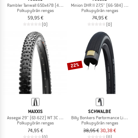
Rambler Tanwall 650x47B (47-584) Dual EXO TR
Minion DHR II 27,5'' (66-584) 3C Max
Polkupyörän rengas
Polkupyörän rengas
59,95 €
74,95 €
(0)
(0)
22%
MAXXIS
SCHWALBE
Assegai 29'' (63-622) WT 3C MaxxTerra EXO TR
Billy Bonkers Performance Line 26''
Polkupyörän rengas
Polkupyörän rengas
74,95 €
38,95 €
30,38 €
(0)
(0)