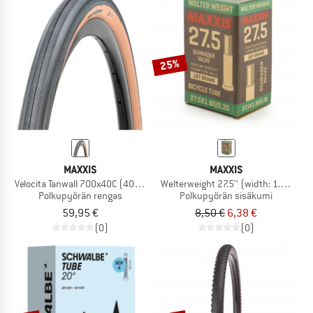
25%
MAXXIS
MAXXIS
Velocita Tanwall 700x40C (40-622) EXO TR
Welterweight 27.5'' (width: 1.9-2.35''
Polkupyörän rengas
Polkupyörän sisäkumi
59,95 €
8,50 €
6,38 €
(0)
(0)