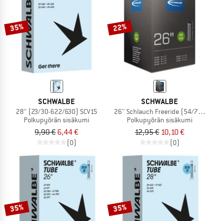
35%
22%
SCHWALBE
SCHWALBE
28'' (23/30-622/630) SCV15
26'' Schlauch Freeride (54/75-559) 
Polkupyörän sisäkumi
Polkupyörän sisäkumi
9,90 €
6,44 €
12,95 €
10,10 €
(0)
(0)
35%
35%