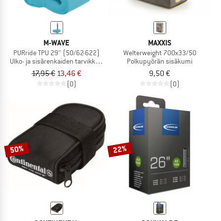
M-WAVE
MAXXIS
PURride TPU 29'' (50/62-622)
Welterweight 700x33/50
Ulko- ja sisärenkaiden tarvikkeet
Polkupyörän sisäkumi
17,95 €
13,46 €
9,50 €
(0)
(0)
50%
22%