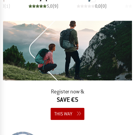
3,0
(
1
)
5,0
(
9
)
0,0
(
0
)
Register now &
SAVE €5
THIS WAY