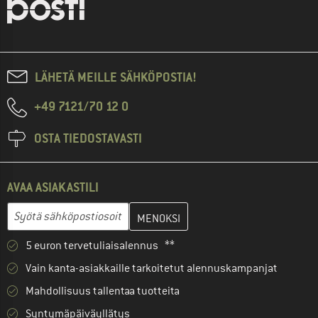
LÄHETÄ MEILLE SÄHKÖPOSTIA!
+49 7121/70 12 0
OSTA TIEDOSTAVASTI
AVAA ASIAKASTILI
Anna sähköpostiosoitteesi ja luo seuraavassa vaiheessa asiakast
Sähköpostiosoite
5 euron tervetuliaisalennus **
Vain kanta-asiakkaille tarkoitetut alennuskampanjat
Mahdollisuus tallentaa tuotteita
Syntymäpäiväyllätys