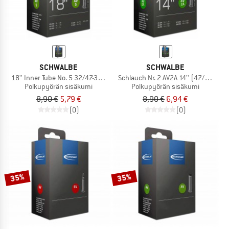
SCHWALBE
SCHWALBE
18'' Inner Tube No. 5 32/47-355/400
Schlauch Nr. 2 AV2A 14'' (47/60-254
Polkupyörän sisäkumi
Polkupyörän sisäkumi
8,90 €
5,79 €
8,90 €
6,94 €
(0)
(0)
35%
35%