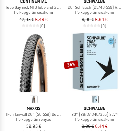
CONTINENTAL
SCHWALBE
Tube Bag incl. MTB Tube and 2 Tyre Levers MTB
26'' Schlauch (25/40-559) AV 12A
Polkupyörän sisäkumi
Polkupyörän sisäkumi
12,95 €
6,48 €
8,90 €
6,94 €
(0)
(0)
35%
MAXXIS
SCHWALBE
Ikon Tanwall 26'' (56-559) Dual EXO TR
20'' (28/37-340/355) SCV4
Polkupyörän rengas
Polkupyörän sisäkumi
59,95 €
9,90 €
6,44 €