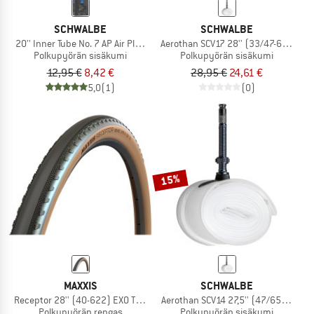
SCHWALBE
SCHWALBE
20'' Inner Tube No. 7 AP Air Plus 40/62-406
Aerothan SCV17 28'' (33/47-622)
Polkupyörän sisäkumi
Polkupyörän sisäkumi
12,95 €
8,42 €
28,95 €
24,61 €
5,0
(1)
(0)
15%
MAXXIS
SCHWALBE
Receptor 28'' (40-622) EXO TR HYPR-X
Aerothan SCV14 27,5'' (47/65-584)
Polkupyörän rengas
Polkupyörän sisäkumi