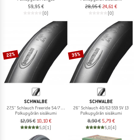
59,95 €
28,95 €
24,61 €
(0)
(0)
22%
35%
SCHWALBE
SCHWALBE
27,5'' Schlauch Freeride 54/75-584 AV 21F
26'' Schlauch 40/62-559 SV 13
Polkupyörän sisäkumi
Polkupyörän sisäkumi
12,95 €
10,10 €
8,90 €
5,79 €
5,0
(1)
5,0
(4)