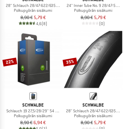
28'' Schlauch 28/47-622/635 SV 17
24'' Inner Tube No. 9 28/47-507/541
Polkupyörän sisäkumi
Polkupyörän sisäkumi
8,90 €
5,79 €
8,90 €
5,79 €
4,6
(8)
(0)
22%
35%
SCHWALBE
SCHWALBE
Schlauch 19 27,5/28/29'' 54 bis 60-584/622/635
28'' Schlauch 28/47-622/635 DV 17
Polkupyörän sisäkumi
Polkupyörän sisäkumi
8,90 €
6,94 €
8,90 €
5,79 €
5,0
(2)
(0)