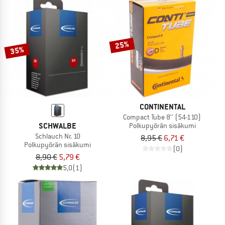
25%
35%
CONTINENTAL
Compact Tube 8'' (54-110)
SCHWALBE
Polkupyörän sisäkumi
Schlauch Nr. 10
8,95 €
6,71 €
Polkupyörän sisäkumi
(0)
8,90 €
5,79 €
5,0
(1)