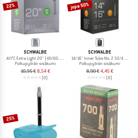
jopa 50%
22%
SCHWALBE
SCHWALBE
AV7C Extra Light 20'' (40/60-406)
14/16'' Inner Tube No. 2 32/47-288/
Polkupyörän sisäkumi
Polkupyörän sisäkumi
10,95 €
8,54 €
8,90 €
4,45 €
(0)
(0)
25%