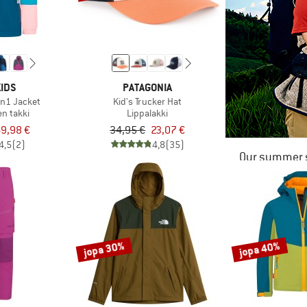
IDS
PATAGONIA
in1 Jacket
Kid's Trucker Hat
en takki
Lippalakki
9,98 €
34,95 €
23,07 €
4,5
(2)
4,8
(35)
Our summer s
jopa 30%
jopa 40%