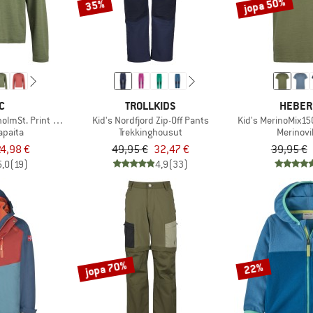
jopa 50%
35%
C
TROLLKIDS
HEBER
olmSt. Print L/S
Kid's Nordfjord Zip-Off Pants
Kid's MerinoMix150
apaita
Trekkinghousut
Merinovi
4,98 €
49,95 €
32,47 €
39,95 €
5,0
(19)
4,9
(33)
jopa 70%
22%