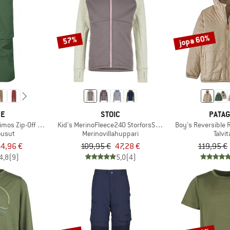
jopa 60%
57%
DE
STOIC
PATAG
timos Zip-Off Pants
Kid's MerinoFleece240 StorforsSt. Zip Hoody
Boy's Reversible
ousut
Merinovillahuppari
Talvi
4,96 €
109,95 €
47,28 €
119,95 €
4,8
(9)
5,0
(4)