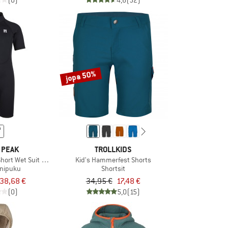
(0)
4,6
(52)
jopa 50%
 PEAK
TROLLKIDS
Short Wet Suit 3mm
Kid's Hammerfest Shorts
nipuku
Shortsit
38,68 €
34,95 €
17,48 €
(0)
5,0
(15)