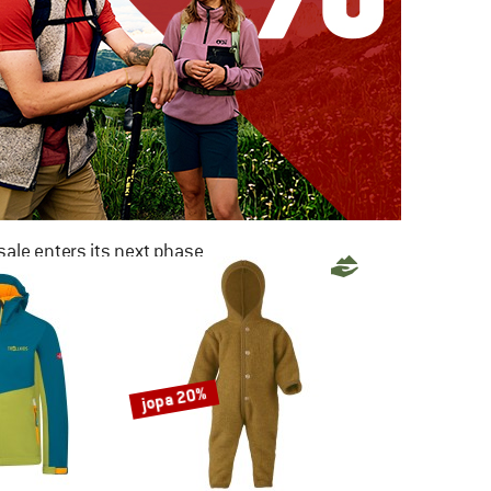
ale enters its next phase
NOW UP TO 50% OFF
TO THE SALE
jopa 20%