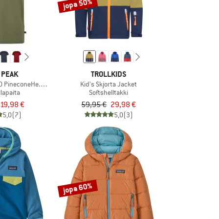
jopa 50%
 PEAK
TROLLKIDS
 PineconeHe. II T-Shirt
Kid's Skjorta Jacket
llapaita
Softshelltakki
19,98 €
59,95 €
29,98 €
5,0
(7)
5,0
(3)
jopa 60%