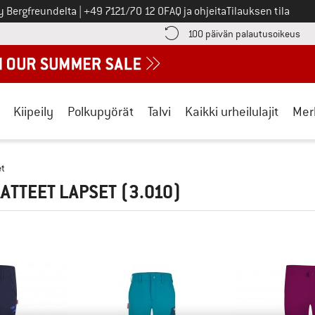
Soita meille
y Bergfreundelta
|
+49 7121/70 12 0
FAQ ja ohjeita
Tilauksen tila
ä maksutiedot täältä! Avautuu tietokentässä
Sii
100 päivän palautusoikeus
Kiipeily
Polkupyörät
Talvi
Kaikki urheilulajit
Mer
et
ATTEET LAPSET
(3.010)