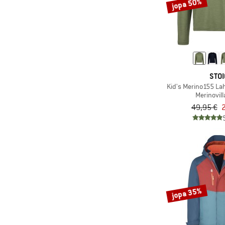
jopa 50%
(7)
P.A.C.
(94)
Patagonia
(10)
Peak Performance
(6)
Picture
(80)
STOI
Protest
Kid's Merino155 Lah
(5)
Pure Pure
Merinovill
49,95 €
2
(29)
Quiksilver
(4)
Rafiki
(20)
Regatta
(6)
Rehall
(4)
Reiff
(149)
Reima
jopa 35%
(14)
Reusch
(5)
Roeckl Sports