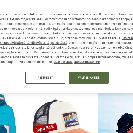
jopa 50%
jopa 40%
steitä ja vastaavia tekniikoita taataksemme verkkosivustomme välttämättömät toiminnot
veluja ja -toimintoja sekä analysoimme tietoliikennettämme personoidaksemme sisältöjä ja
e sosiaalisen median toimintoja. Siten myös sosiaalisen median kumppanimme sekä mainos
panimme saavat tiedon siitä, että käytät verkkosivustoamme; osa mainituista kumppaneist
maissa ilman riittäviä suojatoimenpiteitä tietojesi suojaamiseksi, esimerkiksi viranomaist
la Valitse kaikki annat suostumuksesi sille, että toimimme edellä kuvatulla tavalla.
Jos et 
knisesti välttämättömiä evästeitä, paina tästä
. Voit kuitenkin myös milloin tahansa muuttaa
siasi asetuksista ja valita yksittäisiä luokkia. Suostumuksesi on vapaaehtoinen, eikä tämä
on käyttö edellytä sitä. Voit peruuttaa suostumuksesi tai antaa sen ensimmäisen kerran mil
omme alaosassa olevasta kohdasta ”Evästeasetukset”. Tarkempaa tietoa aiheesta, mukaan
IDS
TROLLKIDS
TROLL
ihin tapahtuvan tiedonsiirron riskit,
saattietosuojaselosteestamme
.
p Off Pants
Kid's Preikestolen Double Zip-Off Pants
Kids Hammerfe
housut
Zip-off housut
Trekkin
27,48 €
49,95 €
24,98 €
44,95 €
ASETUKSET
VALITSE KAIKKI
4,7
(19)
5,0
(4)
jopa 34%