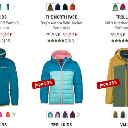
IDS
THE NORTH FACE
TROLL
-Off Pants Slim Fit
Boy's Antora Rain Jacket
Kid's Kristia
housut
Sadetakki
Softshe
2,47 €
79,95 €
55,97 €
59,95 €
4,9
(25)
5,0
(3)
jopa 50%
jopa 35%
IDS
TROLLKIDS
VAU