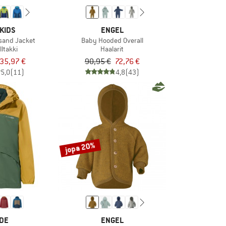
KIDS
ENGEL
nsand Jacket
Baby Hooded Overall
lltakki
Haalarit
35,97 €
90,95 €
72,76 €
5,0
(11)
4,8
(43)
jopa 20%
DE
ENGEL