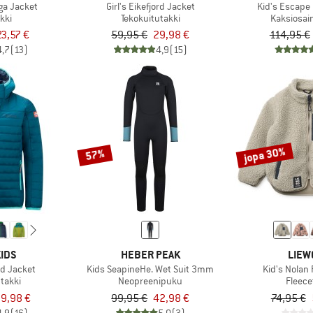
nga Jacket
Girl's Eikefjord Jacket
Kid's Escape
kki
Tekokuitutakki
Kaksiosai
23,57 €
59,95 €
29,98 €
114,95 €
4,7
(13)
4,9
(15)
jopa 30%
57%
IDS
HEBER PEAK
LIEW
rd Jacket
Kids SeapineHe. Wet Suit 3mm
Kid's Nolan 
takki
Neopreenipuku
Fleece
9,98 €
99,95 €
42,98 €
74,95 €