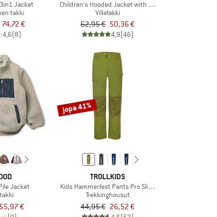
 3in1 Jacket
Children's Hooded Jacket with Wooden Buttons
nen takki
Villatakki
74,72 €
62,95 €
50,36 €
4,6
(8)
4,9
(46)
jopa 41%
OOD
TROLLKIDS
Pile Jacket
Kids Hammerfest Pants Pro Slim Fit
takki
Trekkinghousut
55,97 €
44,95 €
26,52 €