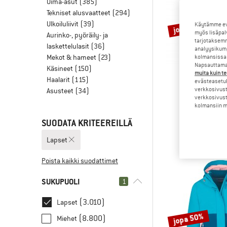
Uima-asut
(385)
Tekniset alusvaatteet
(294)
Ulkoiluliivit
(39)
jopa 50%
Käytämme evä
myös lisäpal
Aurinko-, pyöräily- ja
tarjotaksemm
laskettelulasit
(36)
analyysikump
Mekot & hameet
(23)
kolmansissa 
Napsauttamal
Käsineet
(150)
muita kuin te
Haalarit
(115)
evästeasetuk
verkkosivust
Asusteet
(34)
verkkosivust
TROLLK
kolmansiin ma
Kid's Kjerag Zi
Trekking
SUODATA KRITEEREILLÄ
54,95 €
Lapset
Poista kaikki suodattimet
SUKUPUOLI
1
(3.010)
Lapset
jopa 50%
(8.800)
Miehet