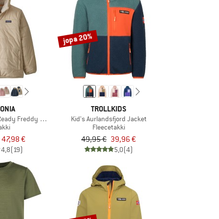
jopa 20%
ONIA
TROLLKIDS
 Ready Freddy Hoody
Kid's Aurlandsfjord Jacket
takki
Fleecetakki
47,98 €
49,95 €
39,96 €
4,8
(19)
5,0
(4)