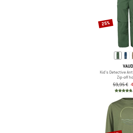
(20)
Mammut
(84)
maximo
25%
(1)
Meyadey
(65)
Mikk-Line
(32)
Mini A Ture
(76)
Minymo
(43)
Name it
VAU
Kid's Detective An
(40)
Namuk
Zip-off h
(44)
Nike
59,95 €
4
(1)
NIKIN
(1)
O'Neal
(24)
O'Neill
(12)
Odlo
(1)
On