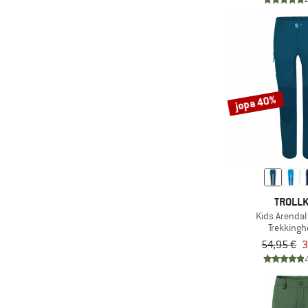
(2)
Icebreaker
(36)
Isbjörn
(36)
Jack Wolfskin
(67)
Joha
jopa 40%
(18)
Julbo
(27)
Kamik
(2)
Kari Traa
(47)
killtec
(16)
LEGO
TROLLK
(5)
Leki
Kids Arendal
Trekking
(2)
LEVEL
54,95 €
3
(46)
LIEWOOD
(2)
Lundhags
(1)
Löffler