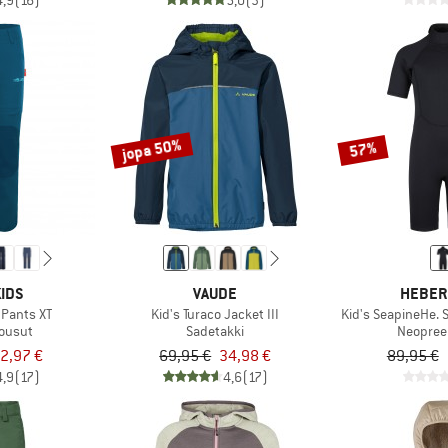
4,9
(16)
5,0
(3)
jopa 50%
57%
IDS
VAUDE
HEBER
 Pants XT
Kid's Turaco Jacket III
Kid's SeapineHe. 
housut
Sadetakki
Neopree
2,97 €
69,95 €
34,98 €
89,95 €
4,9
(17)
4,6
(17)