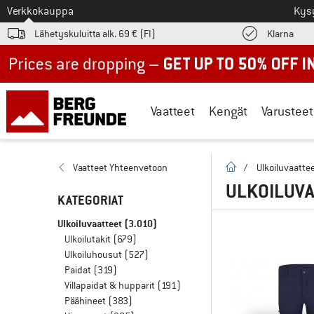
Tästä siirtyäksesi
Verkkokauppa
Kys
Löyd
Lähetyskuluitta alk. 69 € (FI)
Klarna
Up to 50% off now in our summer sale
Vaatteet
Kengät
Varusteet
Kotisivu
Vaatteet Yhteenvetoon
/
Ulkoiluvaatte
ULKOILUVA
KATEGORIAT
Ulkoiluvaatteet
(3.010)
Ulkoilutakit
(679)
Ulkoiluhousut
(527)
Paidat
(319)
Villapaidat & hupparit
(191)
Päähineet
(383)