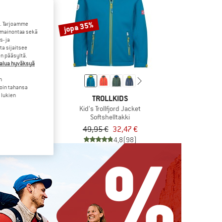
jopa 35%
. Tarjoamme
 mainontaa sekä
- ja
a sijaitsee
en pääsyltä.
halua hyväksyä
n
loin tahansa
 lukien
KIDS
TROLLKIDS
st Pants Pro
Kid's Trollfjord Jacket
ghousut
Softshelltakki
26,97 €
49,95 €
32,47 €
4,7
(49)
4,8
(98)