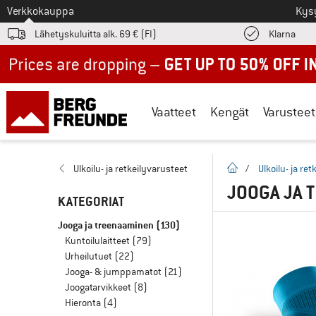
Tästä siirtyäksesi
Verkkokauppa
Kys
Löyd
Lähetyskuluitta alk. 69 € (FI)
Klarna
Up to 50% off now in our summer sale
Vaatteet
Kengät
Varusteet
Kotisivu
Ulkoilu- ja retkeilyvarusteet
/
Ulkoilu- ja re
JOOGA JA 
KATEGORIAT
Jooga ja treenaaminen
(130)
Kuntoilulaitteet
(79)
Urheilutuet
(22)
Jooga- & jumppamatot
(21)
Joogatarvikkeet
(8)
Hieronta
(4)