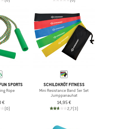
(0)
(0)
FUN SPORTS
SCHILDKRÖT FITNESS
ping Rope
Mini Resistance Band 5er Set
Jumppanauhat
0 €
14,95 €
(0)
2,7
(3)