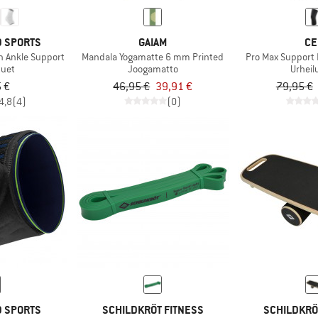
D SPORTS
GAIAM
CE
n Ankle Support
Mandala Yogamatte 6 mm Printed
Pro Max Support 
tuet
Joogamatto
Urheil
 €
46,95 €
39,91 €
79,95 €
4,8
(4)
(0)
D SPORTS
SCHILDKRÖT FITNESS
SCHILDKRÖ