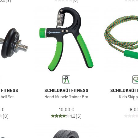
5,0
(1)
(0)
 FITNESS
SCHILDKRÖT FITNESS
SCHILDKRÖT 
bell Set
Hand Muscle Trainer Pro
Kids Skip
 €
10,00 €
8,0
(0)
4,2
(5)