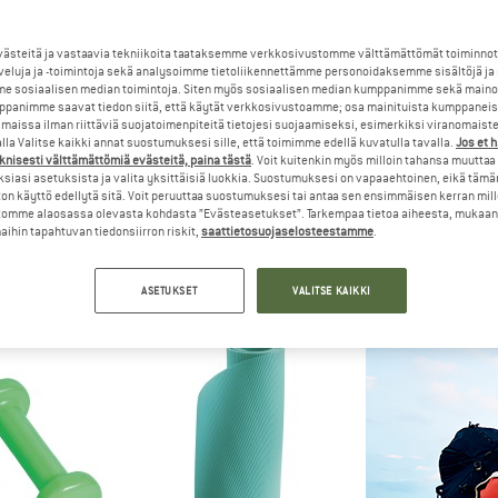
steitä ja vastaavia tekniikoita taataksemme verkkosivustomme välttämättömät toiminnot
veluja ja -toimintoja sekä analysoimme tietoliikennettämme personoidaksemme sisältöjä ja
e sosiaalisen median toimintoja. Siten myös sosiaalisen median kumppanimme sekä mainos
panimme saavat tiedon siitä, että käytät verkkosivustoamme; osa mainituista kumppaneist
maissa ilman riittäviä suojatoimenpiteitä tietojesi suojaamiseksi, esimerkiksi viranomaist
la Valitse kaikki annat suostumuksesi sille, että toimimme edellä kuvatulla tavalla.
Jos et 
knisesti välttämättömiä evästeitä, paina tästä
. Voit kuitenkin myös milloin tahansa muuttaa
siasi asetuksista ja valita yksittäisiä luokkia. Suostumuksesi on vapaaehtoinen, eikä tämä
on käyttö edellytä sitä. Voit peruuttaa suostumuksesi tai antaa sen ensimmäisen kerran mil
omme alaosassa olevasta kohdasta ”Evästeasetukset”. Tarkempaa tietoa aiheesta, mukaan
D SPORTS
BAUERFEIND SPORTS
BAUERFEIN
ihin tapahtuvan tiedonsiirron riskit,
saattietosuojaselosteestamme
.
n Knee Support
Sports Knee Support
Outdoor Compress
tuet
Urheilutuet
Urheil
 €
84,95 €
44,9
ASETUKSET
VALITSE KAIKKI
4,8
(8)
5,0
(8)