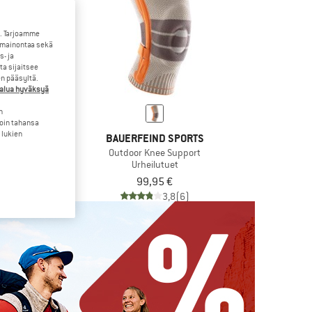
. Tarjoamme
 mainontaa sekä
- ja
a sijaitsee
en pääsyltä.
halua hyväksyä
n
loin tahansa
 lukien
D SPORTS
BAUERFEIND SPORTS
ion Knee Support
Outdoor Knee Support
utuet
Urheilutuet
5 €
99,95 €
(0)
3,8
(6)