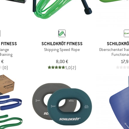
 FITNESS
SCHILDKRÖT FITNESS
SCHILDKRÖ
Stange
Skipping Speed Rope
Oberschenkel Trai
Training
Functional
 €
8,00 €
17,9
(0)
5,0
(2)