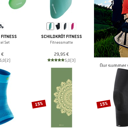
 FITNESS
SCHILDKRÖT FITNESS
el Set
Fitnessmatte
 €
29,95 €
5,0
(2)
5,0
(3)
Our summer s
15%
15%