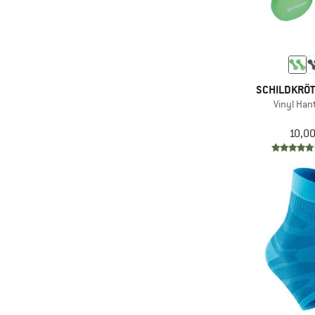
(2)
Schildkröt Fun Sports
(10)
TheraBand
(2)
YY Vertical
SCHILDKRÖT
Vinyl Hant
10,00