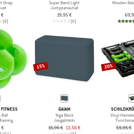
t Strap
Super Band Light
Wooden Bal
tuet
Jumppanauhat
 €
19,95 €
69,9
(0)
(0)
15%
20%
 FITNESS
GAIAM
SCHILDKRÖ
 Ball
Yoga Block
Vinyl-Hantels
Training
Joogablokki
Functional
 €
15,95 €
13,56 €
59,95 €