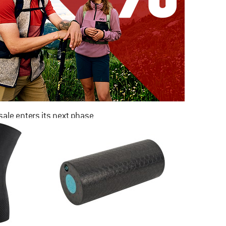
ale enters its next phase
NOW UP TO 50% OFF
TO THE SALE