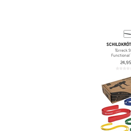
SCHILDKRÖT
Türreck 
Functional 
24,95