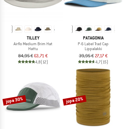
TILLEY
PATAGONIA
Airflo Medium Brim Hat
P-6 Label Trad Cap
Hattu
Lippalakki
84,95 €
63,71 €
39,95 €
27,17 €
4,8
(12)
4,7
(15)
jopa 30%
jopa 20%