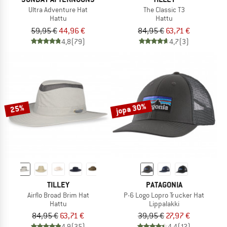
Ultra Adventure Hat
The Classic T3
Hattu
Hattu
59,95 €
44,96 €
84,95 €
63,71 €
4,8
(79)
4,7
(3)
jopa 30%
25%
TILLEY
PATAGONIA
Airflo Broad Brim Hat
P-6 Logo Lopro Trucker Hat
Hattu
Lippalakki
84,95 €
63,71 €
39,95 €
27,97 €
4,9
(35)
4,4
(12)