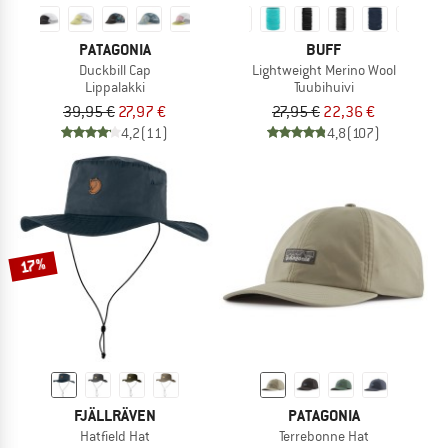
PATAGONIA
BUFF
Duckbill Cap
Lightweight Merino Wool
Lippalakki
Tuubihuivi
39,95 €
27,97 €
27,95 €
22,36 €
4,2
(11)
4,8
(107)
17%
FJÄLLRÄVEN
PATAGONIA
Hatfield Hat
Terrebonne Hat