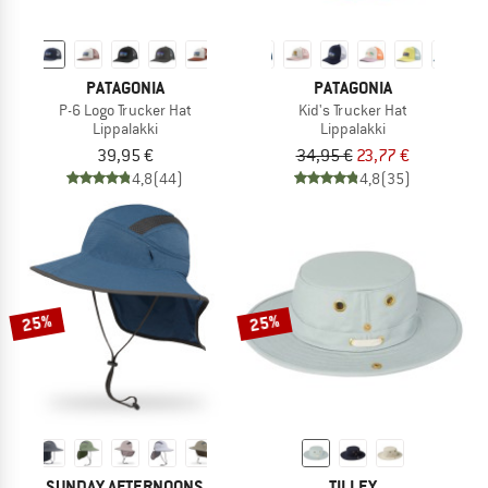
PATAGONIA
PATAGONIA
P-6 Logo Trucker Hat
Kid's Trucker Hat
Lippalakki
Lippalakki
39,95 €
34,95 €
23,77 €
4,8
(44)
4,8
(35)
25%
25%
SUNDAY AFTERNOONS
TILLEY