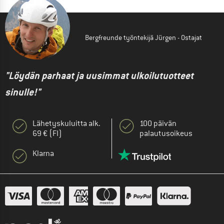
Bergfreunde työntekijä Jürgen - Ostajat
"Löydän parhaat ja uusimmat ulkoilutuotteet
sinulle!"
Lähetyskuluitta alk.
100 päivän
69 € (FI)
palautusoikeus
Klarna