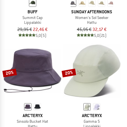
BUFF
SUNDAY AFTERNOONS
Summit Cap
Women's Sol Seeker
Lippalakki
Hattu
29,95 €
22,46 €
45,95 €
32,17 €
5,0
(5)
5,0
(21)
20%
20%
ARC'TERYX
ARC'TERYX
Sinsolo Bucket Hat
Gamma 5
Hattu
Lippalakki