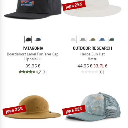
jopa 25%
PATAGONIA
OUTDOOR RESEARCH
Boardshort Label Funfarer Cap
Helios Sun Hat
Lippalakki
Hattu
39,95 €
44,95 €
33,71 €
4,7
(3)
(0)
jopa 25%
jopa 22%