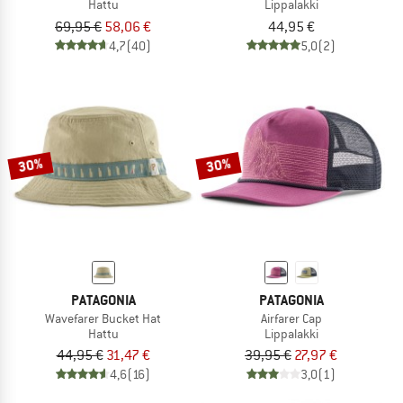
Hattu
Lippalakki
69,95 €
58,06 €
44,95 €
4,7
(40)
5,0
(2)
30%
30%
PATAGONIA
PATAGONIA
Wavefarer Bucket Hat
Airfarer Cap
Hattu
Lippalakki
44,95 €
31,47 €
39,95 €
27,97 €
4,6
(16)
3,0
(1)