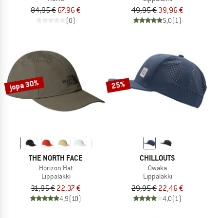
84,95 €
67,96 €
49,95 €
39,96 €
(0)
5,0
(1)
jopa 30%
25%
THE NORTH FACE
CHILLOUTS
Horizon Hat
Owaka
Lippalakki
Lippalakki
31,95 €
22,37 €
29,95 €
22,46 €
4,9
(10)
4,0
(1)