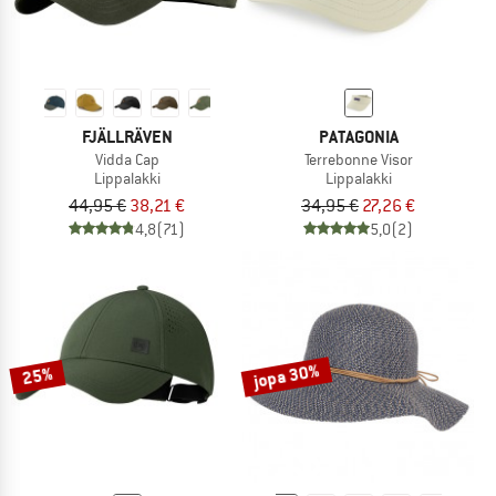
FJÄLLRÄVEN
PATAGONIA
Vidda Cap
Terrebonne Visor
Lippalakki
Lippalakki
44,95 €
38,21 €
34,95 €
27,26 €
4,8
(71)
5,0
(2)
jopa 30%
25%