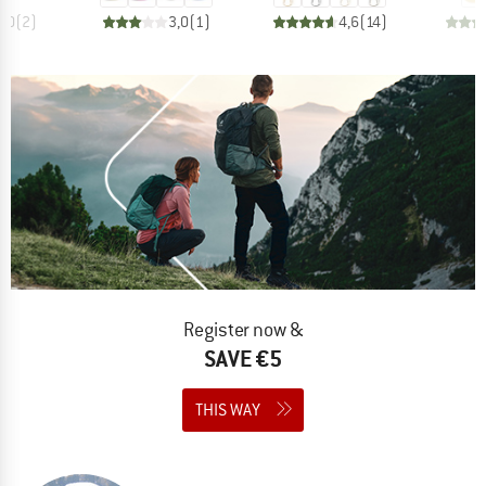
5,0
(
2
)
3,0
(
1
)
4,6
(
14
)
Register now &
SAVE €5
THIS WAY