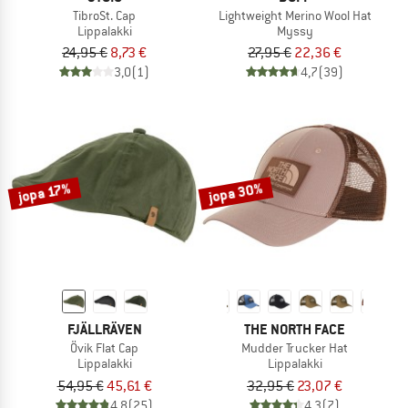
TibroSt. Cap
Lightweight Merino Wool Hat
Lippalakki
Myssy
24,95 €
8,73 €
27,95 €
22,36 €
3,0
(1)
4,7
(39)
jopa 30%
jopa 17%
FJÄLLRÄVEN
THE NORTH FACE
Övik Flat Cap
Mudder Trucker Hat
Lippalakki
Lippalakki
54,95 €
45,61 €
32,95 €
23,07 €
4,8
(25)
4,3
(7)