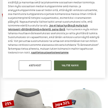
sisältöjä ja mainontaa sekä tarjotaksemme sosiaalisen median toimintoja.
Siten myös sosiaalisen median kumppanimme sekä mainos- ja
TO THE SALE
analyysikumppanimme saavat tiedon siitä, että käytät verkkosivustoamme;
osa mainituista kumppaneista sijaitsee kolmansissa maissa ilman riittäviä
25%
25%
suojatoimenpiteitä tietojesi suojaamiseksi, esimerkiksi viranomaisten
pääsyltä. Napsauttamalla Valitse kaikki annat suostumuksesi sille, että
toimimme edellä kuvatulla tavalla.
Jos et halua hyväksyä muita kuin
teknisesti välttämättömiä evästeitä, paina tästä
. Voit kuitenkin myös milloin
tahansa muuttaa evästeasetuksiasi asetuksista ja valita yksittäisiä luokkia.
Suostumuksesi on vapaaehtoinen, eikä tämän verkkosivuston käyttö edellytä
sitä. Voit peruuttaa suostumuksesi tai antaa sen ensimmäisen kerran milloin
tahansa verkkosivustomme alaosassa olevasta kohdasta ”Evästeasetukset”.
Tarkempaa tietoa aiheesta, mukaan lukien kolmansiin maihin tapahtuvan
TILLEY
THE NORTH FACE
tiedonsiirron riskit,
saattietosuojaselosteestamme
.
T3 Wanderer
Horizon Breeze Brimmer Hat
Hattu
Hattu
ASETUKSET
VALITSE KAIKKI
84,95 €
63,71 €
44,95 €
33,71 €
4,7
(25)
4,3
(3)
jopa 32%
25%