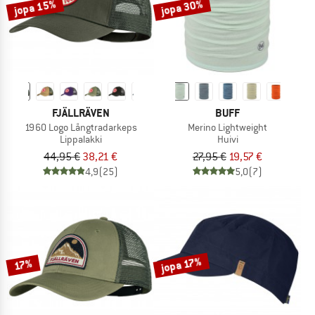
jopa 15%
jopa 30%
FJÄLLRÄVEN
BUFF
1960 Logo Långtradarkeps
Merino Lightweight
Lippalakki
Huivi
44,95 €
38,21 €
27,95 €
19,57 €
4,9
(25)
5,0
(7)
jopa 17%
17%