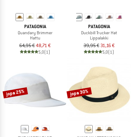
PATAGONIA
PATAGONIA
Quandary Brimmer
Duckbill Trucker Hat
Hattu
Lippalakki
64,95 €
48,71 €
39,95 €
31,16 €
5,0
(1)
5,0
(1)
jopa 25%
jopa 30%