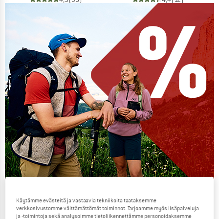
Our summer sale enters its next
Käytämme evästeitä ja vastaavia tekniikoita taataksemme
phase
verkkosivustomme välttämättömät toiminnot. Tarjoamme myös lisäpalveluja
ja -toimintoja sekä analysoimme tietoliikennettämme personoidaksemme
NOW UP TO 50% OFF