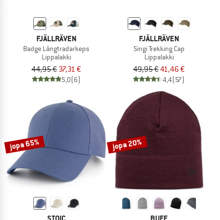
FJÄLLRÄVEN
FJÄLLRÄVEN
Badge Långtradarkeps
Singi Trekking Cap
Lippalakki
Lippalakki
44,95 €
37,31 €
49,95 €
41,46 €
5,0
(6)
4,4
(57)
jopa 65%
jopa 20%
STOIC
BUFF