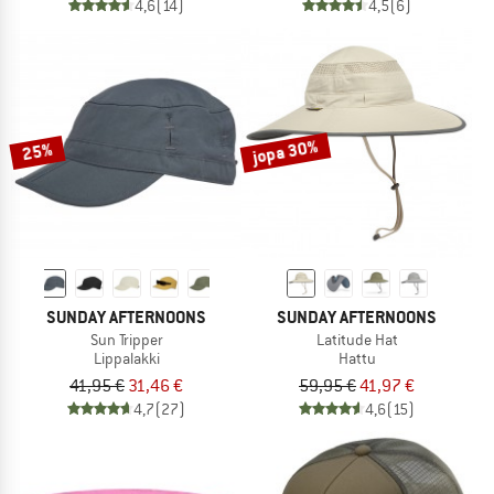
4,6
(14)
4,5
(6)
jopa 30%
25%
SUNDAY AFTERNOONS
SUNDAY AFTERNOONS
Sun Tripper
Latitude Hat
Lippalakki
Hattu
41,95 €
31,46 €
59,95 €
41,97 €
4,7
(27)
4,6
(15)