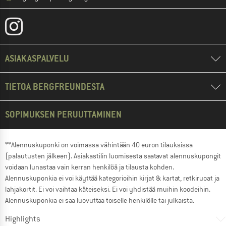
ASIAKASPALVELU
TIETOA BERGFREUNDESTA
SOPIMUKSEN PERUUTTAMINEN
**Alennuskuponki on voimassa vähintään 40 euron tilauksissa
(palautusten jälkeen). Asiakastilin luomisesta saatavat alennuskupongit
voidaan lunastaa vain kerran henkilöä ja tilausta kohden.
Alennuskuponkia ei voi käyttää kategorioihin kirjat & kartat, retkiruoat ja
lahjakortit. Ei voi vaihtaa käteiseksi. Ei voi yhdistää muihin koodeihin.
Alennuskuponkia ei saa luovuttaa toiselle henkilölle tai julkaista.
Highlights