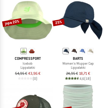
jopa 20%
25%
COMPRESSPORT
BARTS
Icebob
Women's Wupper Cap
Lippalakki
Lippalakki
54,95 €
43,96 €
24,95 €
18,71 €
(0)
4,6
(18)