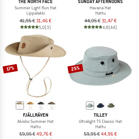
THE NORTH FACE
SUNDAY AFTERNOONS
Summer Light Run Hat
Havana Hat
Lippalakki
Hattu
41,95 €
31,46 €
44,95 €
31,47 €
5,0
(3)
4,8
(44)
25%
17%
FJÄLLRÄVEN
TILLEY
Abisko Summer Hat
Ultralight T5 Classic Hat
Hattu
Hattu
59,95 €
49,76 €
59,95 €
44,96 €