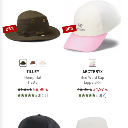
25%
30%
TILLEY
ARC'TERYX
Hemp Hat
Bird Word Cap
Hattu
Lippalakki
91,95 €
68,96 €
49,95 €
34,97 €
5,0
(11)
5,0
(2)