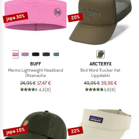
jopa 30%
20%
BUFF
ARC'TERYX
Merino Lightweight Headband
Bird Word Trucker Hat
Otsanauha
Lippalakki
24,95 €
17,47 €
49,95 €
39,96 €
4,4
(8)
4,8
(8)
jopa 15%
22%