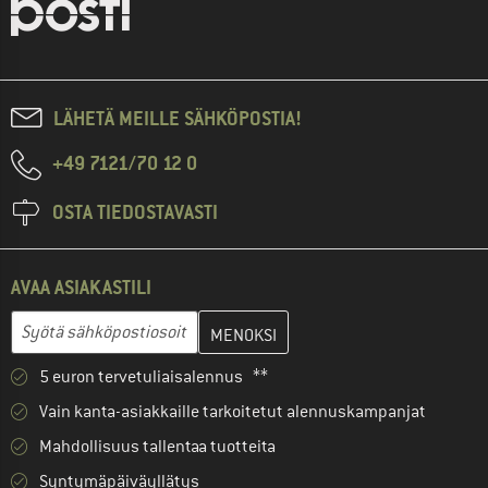
LÄHETÄ MEILLE SÄHKÖPOSTIA!
+49 7121/70 12 0
OSTA TIEDOSTAVASTI
AVAA ASIAKASTILI
Anna sähköpostiosoitteesi ja luo seuraavassa vaiheessa asiakast
Sähköpostiosoite
5 euron tervetuliaisalennus **
Vain kanta-asiakkaille tarkoitetut alennuskampanjat
Mahdollisuus tallentaa tuotteita
Syntymäpäiväyllätys