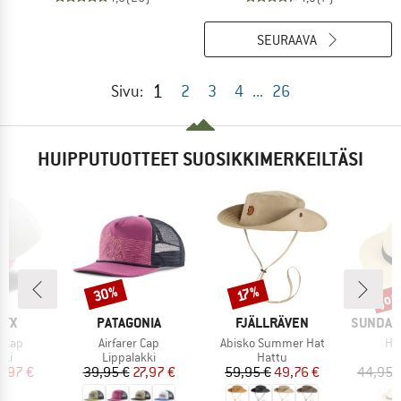
SEURAAVA
1
Sivu:
2
3
4
...
26
HUIPPUTUOTTEET SUOSIKKIMERKEILTÄSI
jop
30%
Alennus
Alennus
Alen
17%
MERKKI
MERKKI
MERKKI
RYX
PATAGONIA
FJÄLLRÄVEN
SUNDAY
Tuote
Tuote
Tuo
 Cap
Airfarer Cap
Abisko Summer Hat
Ha
yhmä
Tuoteryhmä
Tuoteryhmä
kki
Lippalakki
Hattu
nta
ennettu hinta
Hinta
Alennettu hinta
Hinta
Alennettu hinta
4,97 €
39,95 €
27,97 €
59,95 €
49,76 €
44,95 