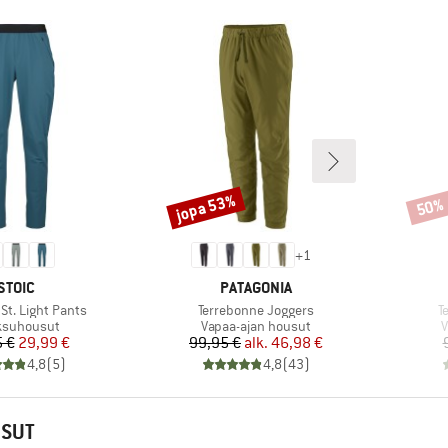
jopa 53%
50%
Alennus
Alenn
+
1
MERKKI
MERKKI
STOIC
PATAGONIA
Tuote
T
t. Light Pants
Terrebonne Joggers
T
eryhmä
Tuoteryhmä
T
ksuhousut
Vapaa-ajan housut
V
Hinta
Alennettu hinta
Hinta
Alennettu hinta
 €
29,99 €
99,95 €
alk.
46,98 €
4,8
(
5
)
4,8
(
43
)
USUT