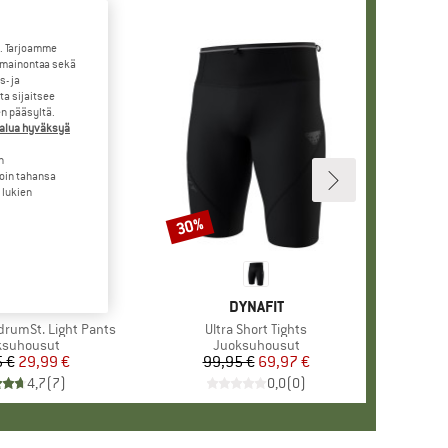
. Tarjoamme
 mainontaa sekä
- ja
a sijaitsee
en pääsyltä.
halua hyväksyä
n
loin tahansa
 lukien
30%
Alennus
MERKKI
STOIC
MERKKI
DYNAFIT
rumSt. Light Pants
Tuote
Ultra Short Tights
teryhmä
ksuhousut
Tuoteryhmä
Juoksuhousut
 €
Hinta
Alennettu hinta
29,99 €
99,95 €
Hinta
Alennettu hinta
69,97 €
4,7
(
7
)
0,0
(
0
)