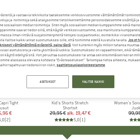
steitä ja vastaavia tekniikoita taataksemme verkkosivustomme välttämättömät toiminnot
veluja ja -toimintoja sekä analysoimme tietoliikennettämme personoidaksemme sisältöjä ja
e sosiaalisen median toimintoja. Siten myös sosiaalisen median kumppanimme sekä mainos
panimme saavat tiedon siitä, että käytät verkkosivustoamme; osa mainituista kumppaneist
maissa ilman riittäviä suojatoimenpiteitä tietojesi suojaamiseksi, esimerkiksi viranomaist
la Valitse kaikki annat suostumuksesi sille, että toimimme edellä kuvatulla tavalla.
Jos et 
knisesti välttämättömiä evästeitä, paina tästä
. Voit kuitenkin myös milloin tahansa muuttaa
siasi asetuksista ja valita yksittäisiä luokkia. Suostumuksesi on vapaaehtoinen, eikä tämä
on käyttö edellytä sitä. Voit peruuttaa suostumuksesi tai antaa sen ensimmäisen kerran mil
omme alaosassa olevasta kohdasta ”Evästeasetukset”. Tarkempaa tietoa aiheesta, mukaan
ihin tapahtuvan tiedonsiirron riskit,
saattietosuojaselosteestamme
.
jopa 35%
70%
Alennus
Alennus
ASETUKSET
VALITSE KAIKKI
KI
S
MERKKI
COLOR KIDS
apri Tight
Tuote
Kid's Shorts Stretch
Tuote
Women's Sond
mä
usut
Tuoteryhmä
Shortsit
Tuo
Juo
nta
ennettu hinta
5,96 €
29,95 €
alk.
Hinta
Alennettu hinta
19,47 €
99,95
5,0
(
2
)
5,0
(
1
)