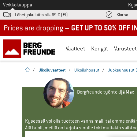
Tästä siirtyäksesi
Verkkokauppa
Kys
Löyd
Lähetyskuluitta alk. 69 € (FI)
Klarna
Up to 50% off now in our summer sale
Vaatteet
Kengät
Varusteet
Kotisivu
/
Ulkoiluvaatteet
/
Ulkoiluhousut
/
Juoksuhousut &
Bergfreunde työntekijä Max
Kyseessä voi olla tuotteen vanha malli tai emme enää vo
Älä huoli, meillä on tarjota sinulle toki muitakin vaihto