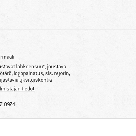
rmaali
ustavat lahkeensuut, joustava
ötärö, logopainatus, sis. nyörin,
ijastavia yksityiskohtia
lmistajan tiedot
7-0974