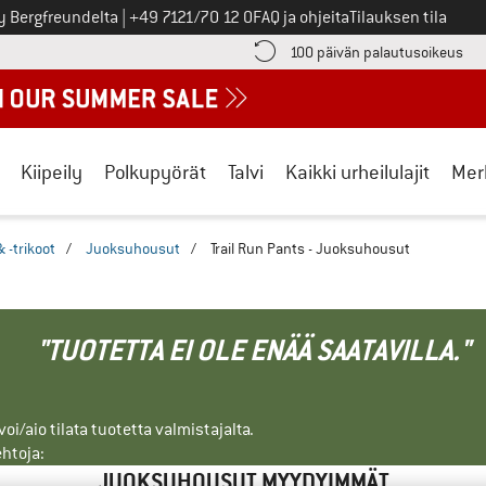
Soita meille
y Bergfreundelta
|
+49 7121/70 12 0
FAQ ja ohjeita
Tilauksen tila
ä maksutiedot täältä! Avautuu tietokentässä
Sii
100 päivän palautusoikeus
Kiipeily
Polkupyörät
Talvi
Kaikki urheilulajit
Mer
 -trikoot
/
Juoksuhousut
/
Trail Run Pants - Juoksuhousut
"TUOTETTA EI OLE ENÄÄ SAATAVILLA."
i/aio tilata tuotetta valmistajalta.
ehtoja:
JUOKSUHOUSUT MYYDYIMMÄT