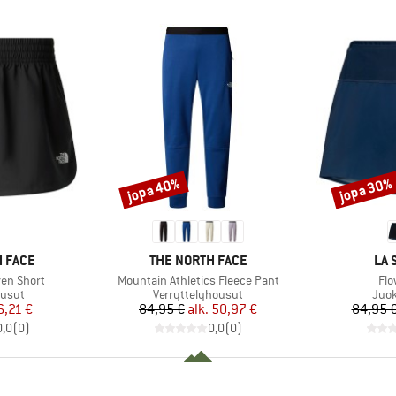
jopa 40%
jopa 30%
Alennus
Alennus
MERKKI
MER
 FACE
THE NORTH FACE
LA 
Tuote
Tuo
ven Short
Mountain Athletics Fleece Pant
Flo
mä
Tuoteryhmä
Tuot
usut
Verryttelyhousut
Juo
nta
ennettu hinta
Hinta
Alennettu hinta
6,21 €
84,95 €
alk.
50,97 €
84,95 
0,0
(
0
)
0,0
(
0
)