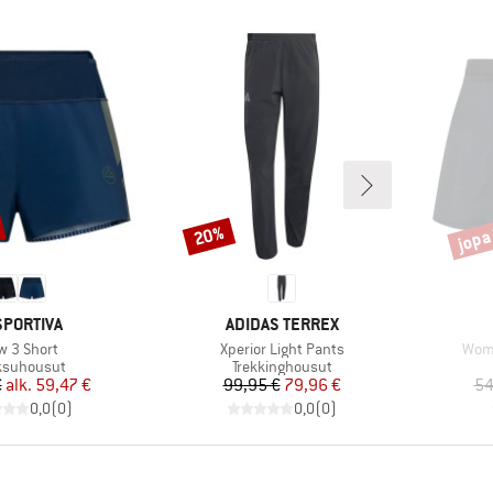
jopa
20%
Alennus
Alenn
KKI
MERKKI
SPORTIVA
ADIDAS TERREX
te
Tuote
Tuot
w 3 Short
Xperior Light Pants
Wome
eryhmä
Tuoteryhmä
ksuhousut
Trekkinghousut
Hinta
Alennettu hinta
Hinta
Alennettu hinta
€
alk.
59,47 €
99,95 €
79,96 €
54
0,0
(
0
)
0,0
(
0
)