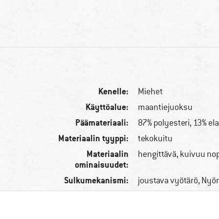
Kenelle:
Miehet
Käyttöalue:
maantiejuoksu
Päämateriaali:
87% polyesteri, 13% el
Materiaalin tyyppi:
tekokuitu
Materiaalin
hengittävä, kuivuu no
ominaisuudet:
Sulkumekanismi:
joustava vyötärö, Nyör