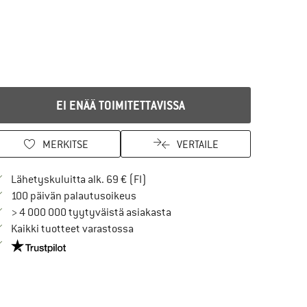
EI ENÄÄ TOIMITETTAVISSA
MERKITSE
VERTAILE
Löydä toimitustiedot täältä! Avaut
Lähetyskuluitta alk. 69 € (FI)
Siirry palautusoikeuteen täältä Avau
100 päivän palautusoikeus
> 4 000 000 tyytyväistä asiakasta
Kaikki tuotteet varastossa
Meillä on Trustpilot -sertifiointi - lue lisää tästä!