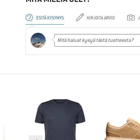
ESITÄ KYSYMYS
KIRJOITA ARVIO
J