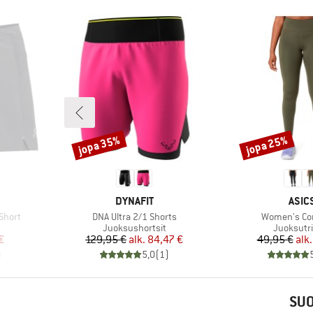
jopa 35%
jopa 25%
Alennus
Alennus
MERKKI
MERK
DYNAFIT
ASIC
Tuote
Tuote
Short
DNA Ultra 2/1 Shorts
Women's Cor
Tuoteryhmä
Tuoteryh
Juoksushortsit
Juoksutri
tu hinta
Hinta
Alennettu hinta
Hi
Al
€
129,95 €
alk.
84,47 €
49,95 €
alk.
)
5,0
(
1
)
SUO