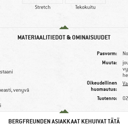
Stretch
Tekokuitu
MATERIAALITIEDOT & OMINAISUUDET
Pasvorm:
No
Muuta:
jo
vy
astaani
he
Oikeudellinen
Va
huomautus:
peasti, venyvä
Tuotenro:
02
i
BERGFREUNDEN ASIAKKAAT KEHUIVAT TÄTÄ