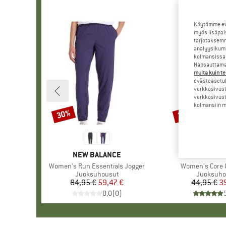
Käytämme evä
myös lisäpal
tarjotaksemm
analyysikump
kolmansissa 
Napsauttamal
muita kuin te
evästeasetuk
verkkosivust
verkkosivust
kolmansiin ma
30%
20%
Alennus
Alennus
MERKKI
NEW BALANCE
MERK
ASIC
Tuote
Women's Run Essentials Jogger
Tuote
Women's Core C
Tuoteryhmä
Juoksuhousut
Tuoteryh
Juoksuho
84,95 €
Hinta
Alennettu hinta
59,47 €
44,95 €
Hi
Al
3
0,0
(
0
)