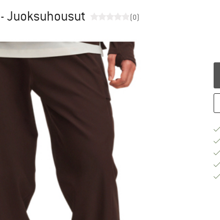
s - Juoksuhousut
(0)