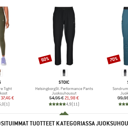
60%
70%
Alennus
Alennus
KI
MERKKI
S
STOIC
Tuote
Tuote
e Tight
HelsingborgSt. Performance Pants
SondrumS
mä
Tuoteryhmä
Tuot
koot
Juoksuhousut
Juo
nta
ennettu hinta
Hinta
Alennettu hinta
37,46 €
54,95 €
21,98 €
99,95
5,0
(
1
)
4,9
(
11
)
SITUIMMAT TUOTTEET KATEGORIASSA JUOKSUHO