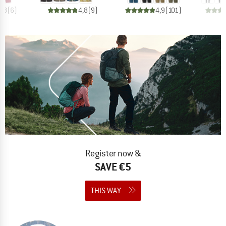
4,8
(
6
)
4,8
(
9
)
4,9
(
101
)
Register now &
SAVE €5
THIS WAY