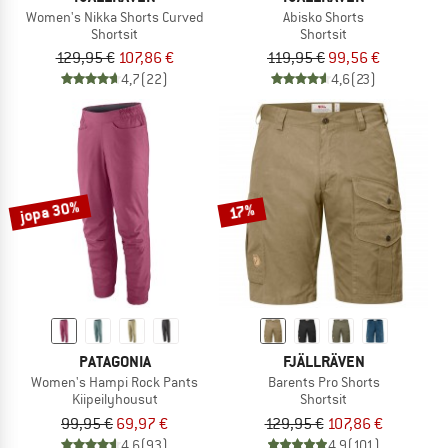
Women's Nikka Shorts Curved
Abisko Shorts
Shortsit
Shortsit
129,95 €
107,86 €
119,95 €
99,56 €
4,7
(22)
4,6
(23)
jopa 30%
17%
PATAGONIA
FJÄLLRÄVEN
Women's Hampi Rock Pants
Barents Pro Shorts
Kiipeilyhousut
Shortsit
99,95 €
69,97 €
129,95 €
107,86 €
4,6
(93)
4,9
(101)