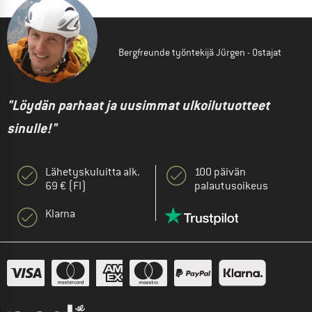
Bergfreunde työntekijä Jürgen - Ostajat
"Löydän parhaat ja uusimmat ulkoilutuotteet
sinulle!"
Lähetyskuluitta alk.
100 päivän
69 € (FI)
palautusoikeus
Klarna