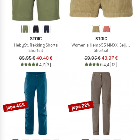
STOIC
STOIC
HebySt. Trekking Shorts
Women's Hemp55 MMXX. Selja Cord S
Shortsit
Shortsit
89,95 €
40,48 €
69,95 €
48,97 €
4,7
(3)
4,4
(12)
jopa 45%
jopa 22%