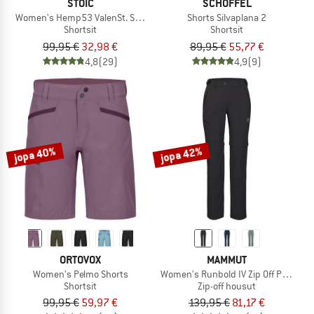
STOIC
SCHÖFFEL
Women's Hemp53 ValenSt. Shorts
Shorts Silvaplana 2
Shortsit
Shortsit
99,95 €
32,98 €
89,95 €
55,77 €
4,8
(29)
4,9
(9)
jopa 40%
jopa 42%
ORTOVOX
MAMMUT
Women's Pelmo Shorts
Women's Runbold IV Zip Off Pants
Shortsit
Zip-off housut
99,95 €
59,97 €
139,95 €
81,17 €