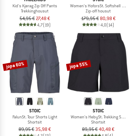
Kid's Kjerag Zip Off Pants
Women's HoforsSt. Softshell Zip-Off 
Trekkinghousut
Zip-off housut
54,95 €
27,48 €
179,95 €
80,98 €
4,7
(19)
4,0
(14)
jopa 60%
jopa 55%
STOIC
STOIC
FalunSt. Tour Shorts Light
Women's HebySt. Trekking Shorts
Shortsit
Shortsit
89,95 €
35,98 €
89,95 €
40,48 €
4,2
(13)
4,8
(4)