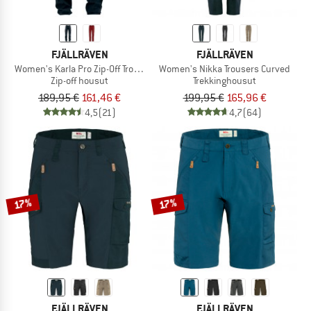
FJÄLLRÄVEN
FJÄLLRÄVEN
Women's Karla Pro Zip-Off Trousers
Women's Nikka Trousers Curved
Zip-off housut
Trekkinghousut
189,95 €
161,46 €
199,95 €
165,96 €
4,5
(21)
4,7
(64)
17%
17%
FJÄLLRÄVEN
FJÄLLRÄVEN