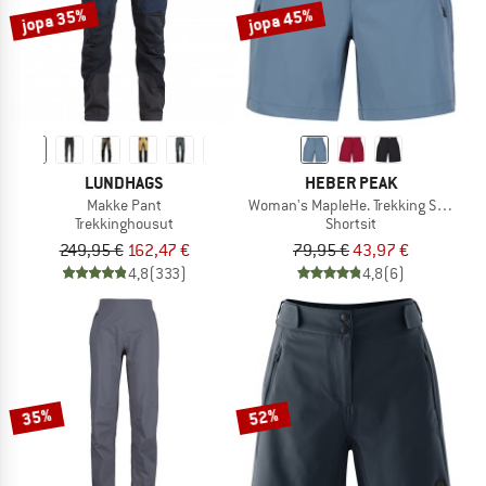
jopa 35%
jopa 45%
LUNDHAGS
HEBER PEAK
Makke Pant
Woman's MapleHe. Trekking Shorts
Trekkinghousut
Shortsit
249,95 €
162,47 €
79,95 €
43,97 €
4,8
(333)
4,8
(6)
35%
52%