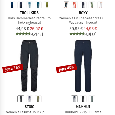
TROLLKIDS
ROXY
Kids Hammerfest Pants Pro
Women's On The Seashore Linen Car
Trekkinghousut
Vapaa-ajan housut
44,95 €
26,97 €
59,95 €
44,96 €
4,7
(49)
4,8
(13)
jopa 75%
jopa 40%
STOIC
MAMMUT
Women's FalunSt. Tour Zip-Off Pants Light
Runbold IV Zip Off Pants