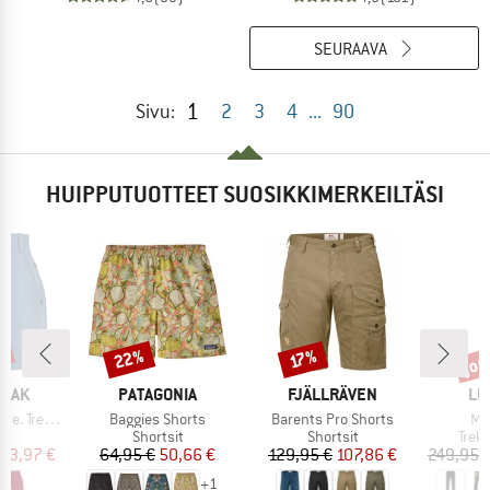
SEURAAVA
1
Sivu:
2
3
4
...
90
HUIPPUTUOTTEET SUOSIKKIMERKEILTÄSI
%
jop
22%
Alennus
Alennus
Alen
17%
MERKKI
MERKKI
ME
PEAK
PATAGONIA
FJÄLLRÄVEN
LU
Tuote
Tuote
Tuo
ing Shorts
Baggies Shorts
Barents Pro Shorts
Ma
ryhmä
Tuoteryhmä
Tuoteryhmä
Tuot
it
Shortsit
Shortsit
Trek
nta
ennettu hinta
Hinta
Alennettu hinta
Hinta
Alennettu hinta
43,97 €
64,95 €
50,66 €
129,95 €
107,86 €
249,95 
+
1