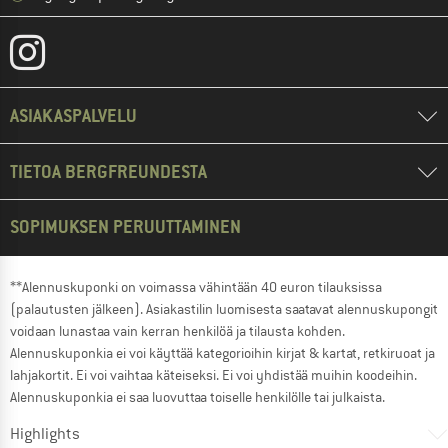
ASIAKASPALVELU
TIETOA BERGFREUNDESTA
SOPIMUKSEN PERUUTTAMINEN
**Alennuskuponki on voimassa vähintään 40 euron tilauksissa
(palautusten jälkeen). Asiakastilin luomisesta saatavat alennuskupongit
voidaan lunastaa vain kerran henkilöä ja tilausta kohden.
Alennuskuponkia ei voi käyttää kategorioihin kirjat & kartat, retkiruoat ja
lahjakortit. Ei voi vaihtaa käteiseksi. Ei voi yhdistää muihin koodeihin.
Alennuskuponkia ei saa luovuttaa toiselle henkilölle tai julkaista.
Highlights