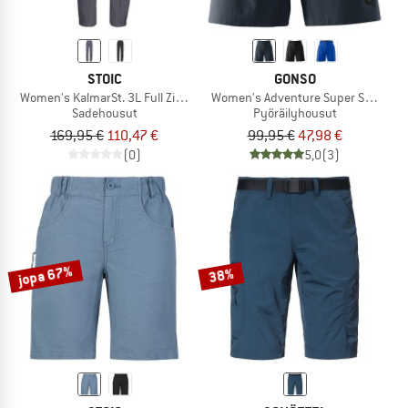
STOIC
GONSO
Women's KalmarSt. 3L Full Zip Rain Pants II
Women's Adventure Super Shorts
Sadehousut
Pyöräilyhousut
169,95 €
110,47 €
99,95 €
47,98 €
(0)
5,0
(3)
jopa 67%
38%