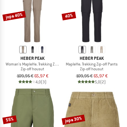
jopa 40%
40%
HEBER PEAK
HEBER PEAK
Woman's MapleHe. Trekking Zip-off Pants
MapleHe. Trekking Zip-off Pants
Zip-off housut
Zip-off housut
109,95 €
65,97 €
109,95 €
65,97 €
4,0
(3)
5,0
(2)
jopa 30%
55%