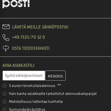
LÄHETÄ MEILLE SÄHKÖPOSTIA!
+49 7121/70 12 0
OSTA TIEDOSTAVASTI
AVAA ASIAKASTILI
Anna sähköpostiosoitteesi ja luo seuraavassa vaiheessa asiakast
Sähköpostiosoite
5 euron tervetuliaisalennus **
Vain kanta-asiakkaille tarkoitetut alennuskampanjat
Mahdollisuus tallentaa tuotteita
Syntymäpäiväyllätys