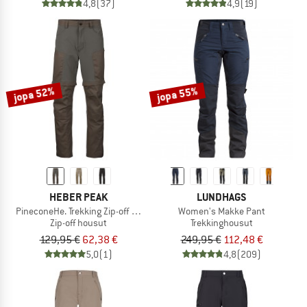
4,8
(37)
4,9
(19)
jopa 52%
jopa 55%
HEBER PEAK
LUNDHAGS
PineconeHe. Trekking Zip-off Pants
Women's Makke Pant
Zip-off housut
Trekkinghousut
129,95 €
62,38 €
249,95 €
112,48 €
5,0
(1)
4,8
(209)