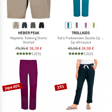
HEBER PEAK
TROLLKIDS
MapleHe. Trekking Shorts
Kid's Preikestolen Double Zip-Off Pan
Shortsit
Zip-off housut
79,95 €
38,38 €
49,95 €
24,98 €
5,0
(9)
5,0
(4)
jopa 40%
25%