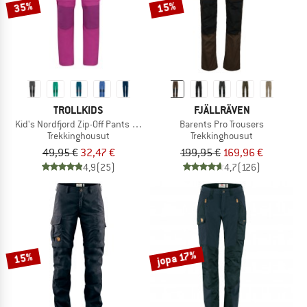
35%
15%
TROLLKIDS
FJÄLLRÄVEN
Kid's Nordfjord Zip-Off Pants Slim Fit
Barents Pro Trousers
Trekkinghousut
Trekkinghousut
49,95 €
32,47 €
199,95 €
169,96 €
4,9
(25)
4,7
(126)
jopa 17%
15%