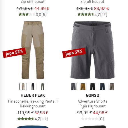
Zip-off housut
Zip-off housut
179,95 €
44,99 €
139,95 €
83,97 €
3,0
(5)
4,7
(12)
jopa 52%
jopa 55%
HEBER PEAK
GONSO
PineconeHe. Trekking Pants II
Adventure Shorts
Trekkinghousut
Pyöräilyhousut
119,95 €
57,58 €
99,95 €
44,98 €
4,7
(11)
(0)