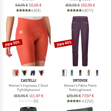
64,95 €
50,66 €
159,95 €
150,06 €
4,8
(9)
4,8
(77)
jopa 30%
jopa 40%
CASTELLI
ORTOVOX
Women's Espresso 2 Short
Women's Pelmo Pants
Pyöräilyhousut
Trekkinghousut
159,95 €
111,97 €
129,95 €
77,97 €
(0)
4,5
(52)