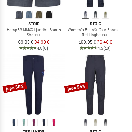
STOIC
STOIC
Hemp53 MMXX.Ljundby Shorts
Women's FalunSt. Tour Pants Light
Shortsit
Trekkinghousut
69,95 €
34,98 €
169,95 €
76,48 €
4,8
(6)
4,5
(10)
jopa 50%
jopa 55%
TROLLKIDS
STOIC