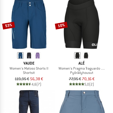
53%
10%
VAUDE
ALÉ
Women's Matoso Shorts II
Women's Pragma Traguardo 2.0 Shor
Shortsit
Pyöräilyhousut
119,95 €
56,38 €
77,95 €
70,16 €
4,6
(7)
5,0
(2)