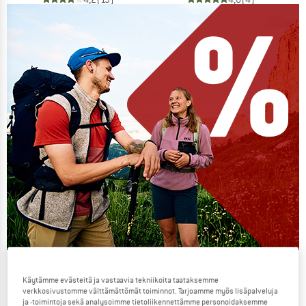
Our summer sale enters its next
Käytämme evästeitä ja vastaavia tekniikoita taataksemme
phase
verkkosivustomme välttämättömät toiminnot. Tarjoamme myös lisäpalveluja
ja -toimintoja sekä analysoimme tietoliikennettämme personoidaksemme
NOW UP TO 50% OFF