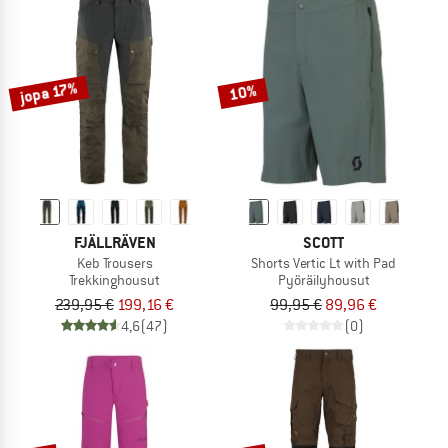
jopa 17%
10%
FJÄLLRÄVEN
SCOTT
Keb Trousers
Shorts Vertic Lt with Pad
Trekkinghousut
Pyöräilyhousut
239,95 €
199,16 €
99,95 €
89,96 €
4,6
(47)
(0)