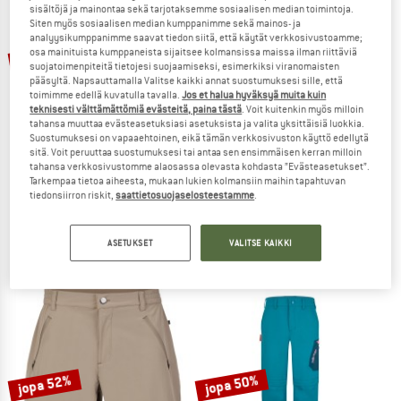
sisältöjä ja mainontaa sekä tarjotaksemme sosiaalisen median toimintoja.
Siten myös sosiaalisen median kumppanimme sekä mainos- ja
TO THE SALE
analyysikumppanimme saavat tiedon siitä, että käytät verkkosivustoamme;
jopa 38%
osa mainituista kumppaneista sijaitsee kolmansissa maissa ilman riittäviä
37%
suojatoimenpiteitä tietojesi suojaamiseksi, esimerkiksi viranomaisten
pääsyltä. Napsauttamalla Valitse kaikki annat suostumuksesi sille, että
toimimme edellä kuvatulla tavalla.
Jos et halua hyväksyä muita kuin
teknisesti välttämättömiä evästeitä, paina tästä
. Voit kuitenkin myös milloin
tahansa muuttaa evästeasetuksiasi asetuksista ja valita yksittäisiä luokkia.
Suostumuksesi on vapaaehtoinen, eikä tämän verkkosivuston käyttö edellytä
sitä. Voit peruuttaa suostumuksesi tai antaa sen ensimmäisen kerran milloin
tahansa verkkosivustomme alaosassa olevasta kohdasta ”Evästeasetukset”.
Tarkempaa tietoa aiheesta, mukaan lukien kolmansiin maihin tapahtuvan
SCHÖFFEL
PATAGONIA
tiedonsiirron riskit,
saattietosuojaselosteestamme
.
Women's Shorts Toblach2
Hydropeak Hybrid Walk Shorts 18''
Shortsit
Shortsit
ASETUKSET
VALITSE KAIKKI
79,95 €
49,57 €
84,95 €
53,52 €
4,9
(21)
(0)
jopa 52%
jopa 50%