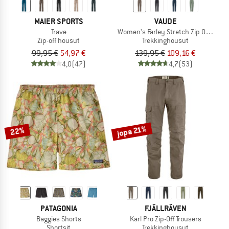
MAIER SPORTS
VAUDE
Trave
Women's Farley Stretch Zip Off T-Zip 
Zip-off housut
Trekkinghousut
99,95 €
54,97 €
139,95 €
109,16 €
4,0
(47)
4,7
(53)
jopa 21%
22%
PATAGONIA
FJÄLLRÄVEN
Baggies Shorts
Karl Pro Zip-Off Trousers
Shortsit
Trekkinghousut