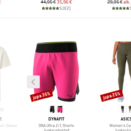
tu hinta
Hinta
Alennettu hinta
Hi
Al
€
44,95 €
35,96 €
29,95 €
alk.
)
5,0
(
2
)
jopa 35%
jopa 25%
Alennus
Alennus
12
MERKKI
MERK
E
DYNAFIT
ASIC
Tuote
Tuote
ort Sleeve
DNA Ultra 2/1 Shorts
Women's Cor
Tuoteryhmä
Tuoteryh
Juoksushortsit
Juoksutri