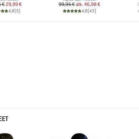
Hinta
Alennettu hinta
Hinta
Alennettu hinta
 €
29,99 €
99,95 €
alk.
46,98 €
4,8
(
5
)
4,8
(
43
)
EET