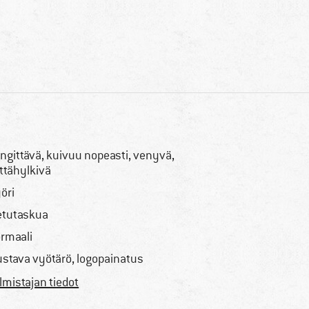
ngittävä, kuivuu nopeasti, venyvä,
ttähylkivä
öri
etutaskua
rmaali
ustava vyötärö, logopainatus
lmistajan tiedot