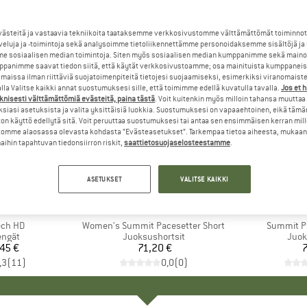
steitä ja vastaavia tekniikoita taataksemme verkkosivustomme välttämättömät toiminnot
veluja ja -toimintoja sekä analysoimme tietoliikennettämme personoidaksemme sisältöjä ja
e sosiaalisen median toimintoja. Siten myös sosiaalisen median kumppanimme sekä mainos
panimme saavat tiedon siitä, että käytät verkkosivustoamme; osa mainituista kumppaneist
maissa ilman riittäviä suojatoimenpiteitä tietojesi suojaamiseksi, esimerkiksi viranomaist
la Valitse kaikki annat suostumuksesi sille, että toimimme edellä kuvatulla tavalla.
Jos et 
knisesti välttämättömiä evästeitä, paina tästä
. Voit kuitenkin myös milloin tahansa muuttaa
siasi asetuksista ja valita yksittäisiä luokkia. Suostumuksesi on vapaaehtoinen, eikä tämä
on käyttö edellytä sitä. Voit peruuttaa suostumuksesi tai antaa sen ensimmäisen kerran mil
omme alaosassa olevasta kohdasta ”Evästeasetukset”. Tarkempaa tietoa aiheesta, mukaan
ihin tapahtuvan tiedonsiirron riskit,
saattietosuojaselosteestamme
.
ASETUKSET
VALITSE KAIKKI
KI
PA
MERKKI
THE NORTH FACE
MERK
THE 
ech HD
Tuote
Women's Summit Pacesetter Short
Tuote
Summit Pa
mä
engät
Tuoteryhmä
Juoksushortsit
Tuot
Juok
45 €
nta
71,20 €
Hinta
7
,3
(
11
)
0,0
(
0
)