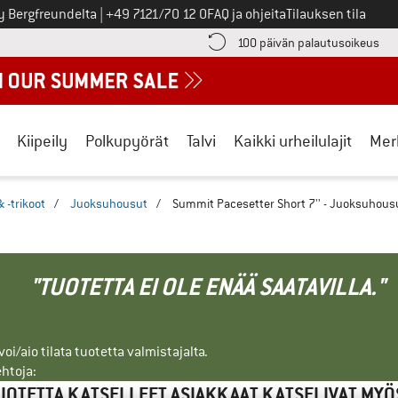
Soita meille
y Bergfreundelta
|
+49 7121/70 12 0
FAQ ja ohjeita
Tilauksen tila
ä maksutiedot täältä! Avautuu tietokentässä
Sii
100 päivän palautusoikeus
Kiipeily
Polkupyörät
Talvi
Kaikki urheilulajit
Mer
 -trikoot
/
Juoksuhousut
/
Summit Pacesetter Short 7'' - Juoksuhous
"TUOTETTA EI OLE ENÄÄ SAATAVILLA."
i/aio tilata tuotetta valmistajalta.
ehtoja:
UOTETTA KATSELLEET ASIAKKAAT KATSELIVAT MYÖ