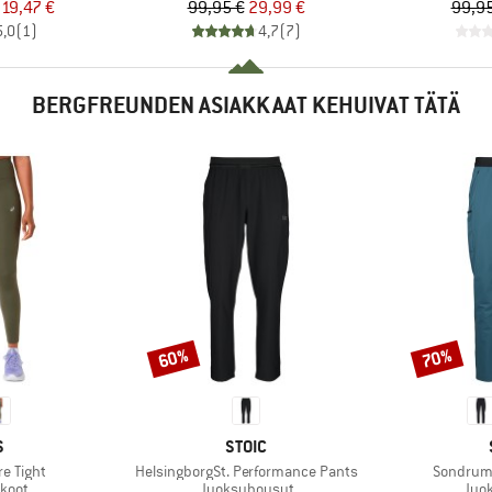
nta
ennettu hinta
Hinta
Alennettu hinta
19,47 €
99,95 €
29,99 €
99,95
5,0
(
1
)
4,7
(
7
)
BERGFREUNDEN ASIAKKAAT KEHUIVAT TÄTÄ
60%
70%
Alennus
Alennus
KI
MERKKI
S
STOIC
Tuote
Tuote
e Tight
HelsingborgSt. Performance Pants
SondrumS
mä
Tuoteryhmä
Tuot
koot
Juoksuhousut
Juo