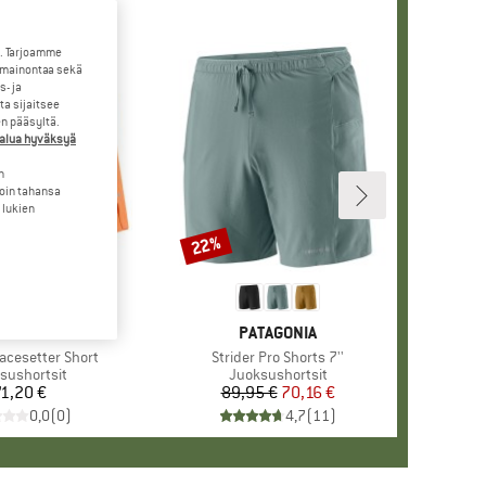
. Tarjoamme
 mainontaa sekä
- ja
a sijaitsee
en pääsyltä.
halua hyväksyä
n
loin tahansa
 lukien
22%
Alennus
KI
NORTH FACE
MERKKI
PATAGONIA
cesetter Short
Tuote
Strider Pro Shorts 7''
eryhmä
sushortsit
Tuoteryhmä
Juoksushortsit
1,20 €
Hinta
89,95 €
Hinta
Alennettu hinta
70,16 €
0,0
(
0
)
4,7
(
11
)