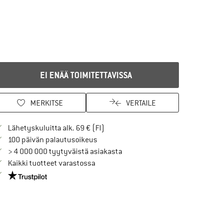
EI ENÄÄ TOIMITETTAVISSA
MERKITSE
VERTAILE
Löydä toimitustiedot täältä! Avaut
Lähetyskuluitta alk. 69 € (FI)
Siirry palautusoikeuteen täältä Avau
100 päivän palautusoikeus
> 4 000 000 tyytyväistä asiakasta
Kaikki tuotteet varastossa
Meillä on Trustpilot -sertifiointi - lue lisää tästä!