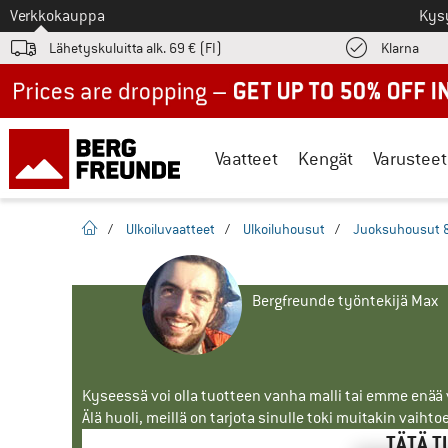
Tästä siirtyäksesi
Verkkokauppa
Kys
Löyd
Lähetyskuluitta alk. 69 € (FI)
Klarna
Up to 50% off now in our summer sale
Vaatteet
Kengät
Varusteet
Kotisivu
/
Ulkoiluvaatteet
/
Ulkoiluhousut
/
Juoksuhousut &
Bergfreunde työntekijä Max
Kyseessä voi olla tuotteen vanha malli tai emme enää vo
Älä huoli, meillä on tarjota sinulle toki muitakin vaihto
TÄTÄ T