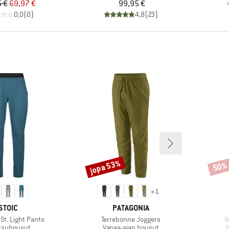
Hinta
Alennettu hinta
Hinta
 €
69,97 €
99,95 €
0,0
(
0
)
4,8
(
23
)
jopa 53%
50%
Alennus
Alenn
+
1
MERKKI
MERKKI
STOIC
PATAGONIA
Tuote
T
t. Light Pants
Terrebonne Joggers
T
eryhmä
Tuoteryhmä
T
ksuhousut
Vapaa-ajan housut
V