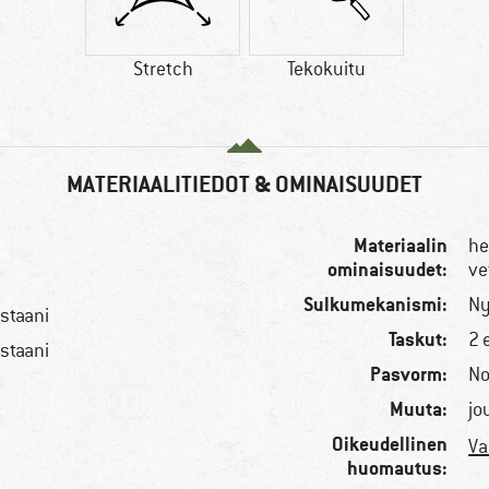
Stretch
Tekokuitu
MATERIAALITIEDOT & OMINAISUUDET
Materiaalin
he
ominaisuudet:
ve
Sulkumekanismi:
Ny
staani
Taskut:
2 
staani
Pasvorm:
No
Muuta:
jo
Oikeudellinen
Va
huomautus: