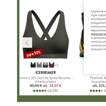
Käytämme evä
myös lisäpal
tarjotaksemm
analyysikump
kolmansissa 
Napsauttamal
muita kuin te
evästeasetuk
verkkosivust
verkkosivust
kolmansiin ma
jopa 30%
Alennus
+
1
MERKKI
ICEBREAKER
MERK
SCAR
Tuote
Women's 125 Cool-Lite Sprite Racerback Bra
Tuote
Phantom T
Tuoteryhmä
Urheilurintaliivi
Tuoteryh
Vuoristok
49,95 €
alk.
Hinta
Alennettu hinta
34,97 €
alk.
636,
Hi
4,6
(
28
)
4