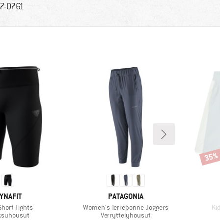
7-0761
35%
Alenn
ERKKI
MERKKI
YNAFIT
PATAGONIA
Tuote
Tu
Short Tights
Women's Terrebonne Joggers
Ki
eryhmä
Tuoteryhmä
ksuhousut
Verryttelyhousut