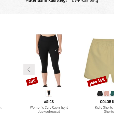
Materiaalin käsittely:
DWR-käsitelty
jopa 35%
20%
Alennus
Alennus
MERKKI
MERKKI
ASICS
COLOR K
Tuote
Tuote
ts
Women's Core Capri Tight
Kid's Shorts
Tuoteryhmä
Tuote
Juoksuhousut
Shorts