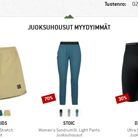
Tuotenro:
02
JUOKSUHOUSUT MYYDYIMMÄT
70%
30%
Alennus
Alennus
MERKKI
M
IDS
STOIC
D
Tuote
Tuote
 Stretch
Women's SondrumSt. Light Pants
Ultra 
ryhmä
Tuoteryhmä
Tuot
it
Juoksuhousut
Juo