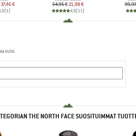
nta
ennettu hinta
Hinta
Alennettu hinta
37,46 €
54,95 €
21,98 €
99,95
5,0
(
1
)
4,9
(
11
)
AA KUVA
TEGORIAN THE NORTH FACE SUOSITUIMMAT TUOTT