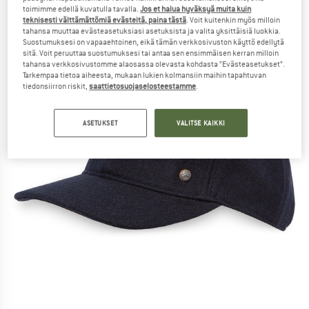
toimimme edellä kuvatulla tavalla.
Jos et halua hyväksyä muita kuin
teknisesti välttämättömiä evästeitä, paina tästä
. Voit kuitenkin myös milloin
tahansa muuttaa evästeasetuksiasi asetuksista ja valita yksittäisiä luokkia.
Suostumuksesi on vapaaehtoinen, eikä tämän verkkosivuston käyttö edellytä
sitä. Voit peruuttaa suostumuksesi tai antaa sen ensimmäisen kerran milloin
tahansa verkkosivustomme alaosassa olevasta kohdasta ”Evästeasetukset”.
Tarkempaa tietoa aiheesta, mukaan lukien kolmansiin maihin tapahtuvan
tiedonsiirron riskit,
saattietosuojaselosteestamme
.
ASETUKSET
VALITSE KAIKKI