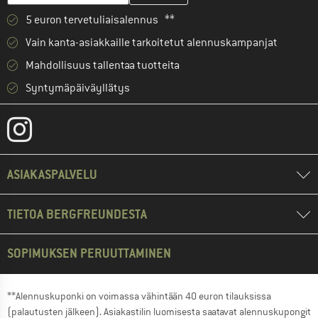
5 euron tervetuliaisalennus **
Vain kanta-asiakkaille tarkoitetut alennuskampanjat
Mahdollisuus tallentaa tuotteita
Syntymäpäiväyllätys
ASIAKASPALVELU
TIETOA BERGFREUNDESTA
SOPIMUKSEN PERUUTTAMINEN
**Alennuskuponki on voimassa vähintään 40 euron tilauksissa
(palautusten jälkeen). Asiakastilin luomisesta saatavat alennuskupongit