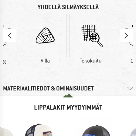
YHDELLÄ SILMÄYKSELLÄ
2 g
Villa
Tekokuitu
10
MATERIAALITIEDOT & OMINAISUUDET
LIPPALAKIT MYYDYIMMÄT