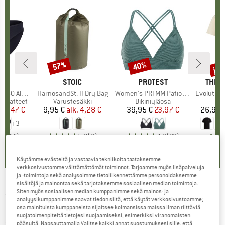
%
jop
57%
40%
Alennus
Alennus
Alen
KI
C
MERKKI
STOIC
MERKKI
PROTEST
MERK
THE 
enSt. Brief
Tuote
HarnosandSt. II Dry Bag
Tuote
Women's PRTMM Patio Triangle
Tuote
Evolution Simpl
usvaatteet
Tuoteryhmä
Varustesäkki
Tuoteryhmä
Bikiniyläosa
T
T
nta
ennettu hinta
24,47 €
9,95 €
alk.
Hinta
Alennettu hinta
4,28 €
39,95 €
Hinta
Alennettu hinta
23,97 €
26,95 
+
3
,8
(
44
)
5,0
(
2
)
4,9
(
23
)
Käytämme evästeitä ja vastaavia tekniikoita taataksemme
verkkosivustomme välttämättömät toiminnot. Tarjoamme myös lisäpalveluja
ja -toimintoja sekä analysoimme tietoliikennettämme personoidaksemme
sisältöjä ja mainontaa sekä tarjotaksemme sosiaalisen median toimintoja.
SUNDAY AFTERNOONS
-
Outbound Cap -
Siten myös sosiaalisen median kumppanimme sekä mainos- ja
analyysikumppanimme saavat tiedon siitä, että käytät verkkosivustoamme;
Lippalakki
osa mainituista kumppaneista sijaitsee kolmansissa maissa ilman riittäviä
suojatoimenpiteitä tietojesi suojaamiseksi, esimerkiksi viranomaisten
(0)
pääsyltä. Napsauttamalla Valitse kaikki annat suostumuksesi sille, että