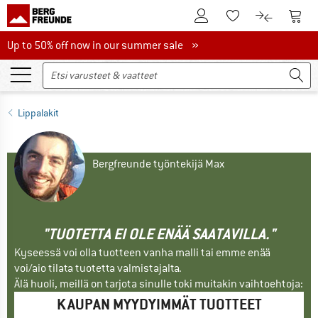
Tästä asiakastilille
Tästä
Tästä toivelistalle
Tästä tuott
Up to 50% off now in our summer sale
Up to 50% off now in our summer sale »
Lippalakit
Bergfreunde työntekijä Max
"TUOTETTA EI OLE ENÄÄ SAATAVILLA."
Kyseessä voi olla tuotteen vanha malli tai emme enää
voi/aio tilata tuotetta valmistajalta.
Älä huoli, meillä on tarjota sinulle toki muitakin vaihtoehtoja:
KAUPAN MYYDYIMMÄT TUOTTEET