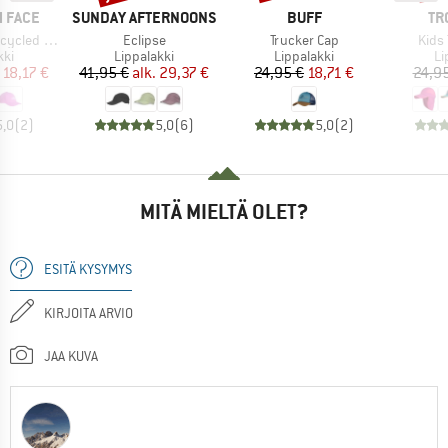
MERKKI
MERKKI
ME
 FACE
SUNDAY AFTERNOONS
BUFF
TR
Tuote
Tuote
Tuote
led 66 Hat
Eclipse
Trucker Cap
Kids 
yhmä
Tuoteryhmä
Tuoteryhmä
Tu
kki
Lippalakki
Lippalakki
Li
nta
ennettu hinta
Hinta
Alennettu hinta
Hinta
Alennettu hinta
18,17 €
41,95 €
alk.
29,37 €
24,95 €
18,71 €
24,9
5,0
(
2
)
5,0
(
6
)
5,0
(
2
)
MITÄ MIELTÄ OLET?
ESITÄ KYSYMYS
KIRJOITA ARVIO
JAA KUVA