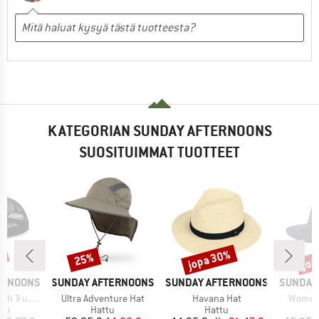
KATEGORIAN SUNDAY AFTERNOONS
SUOSITUIMMAT TUOTTEET
%
jopa 30%
jop
25%
Alennus
Alennus
Alen
MERKKI
MERKKI
MERKKI
ERNOONS
SUNDAY AFTERNOONS
SUNDAY AFTERNOONS
SUNDAY
Tuote
Tuote
Tuote
h Trucker
Ultra Adventure Hat
Havana Hat
Women'
yhmä
Tuoteryhmä
Tuoteryhmä
kki
Hattu
Hattu