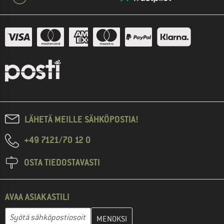
LÄHETÄ MEILLE SÄHKÖPOSTIA!
+49 7121/70 12 0
OSTA TIEDOSTAVASTI
AVAA ASIAKASTILI
Anna sähköpostiosoitteesi ja luo seuraavassa vaiheessa asiakast
Sähköpostiosoite