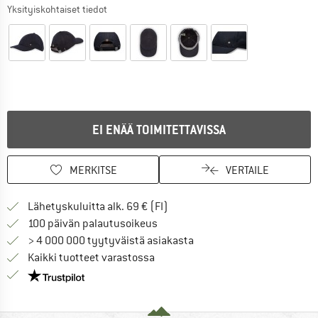
Yksityiskohtaiset tiedot
EI ENÄÄ TOIMITETTAVISSA
MERKITSE
VERTAILE
Löydä toimitustiedot täältä! A
Lähetyskuluitta alk. 69 € (FI)
Siirry palautusoikeuteen täältä A
100 päivän palautusoikeus
> 4 000 000 tyytyväistä asiakasta
Kaikki tuotteet varastossa
Meillä on Trustpilot -sertifiointi - lue lisää tästä!