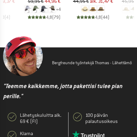
nta
ennettu hinta
Hinta
Alennettu hinta
Hinta
Alennettu hinta
29,37 €
59,95 €
44,96 €
44,95 €
alk.
31,47 €
45,95 
+
4
4,0
(
4
)
4,8
(
79
)
4,8
(
44
)
Bergfreunde työntekijä Thomas - Lähettämö
"Teemme kaikkemme, jotta pakettisi tulee pian
perille."
Lähetyskuluitta alk.
100 päivän
69 € (FI)
palautusoikeus
Klarna