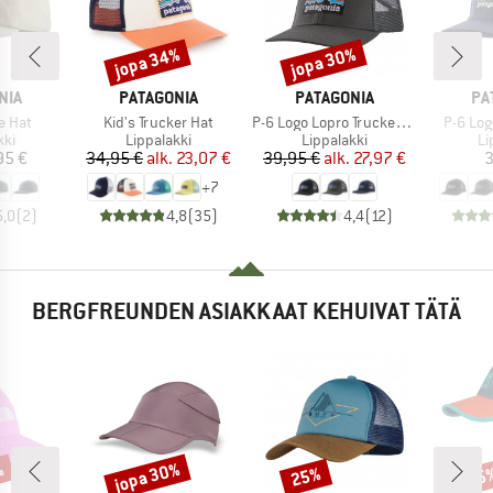
jopa 34%
jopa 30%
Alennus
Alennus
MERKKI
MERKKI
ME
NIA
PATAGONIA
PATAGONIA
PA
Tuote
Tuote
Tuote
e Hat
Kid's Trucker Hat
P-6 Logo Lopro Trucker Hat
P-6 Log
yhmä
Tuoteryhmä
Tuoteryhmä
Tu
kki
Lippalakki
Lippalakki
Li
nta
Hinta
Alennettu hinta
Hinta
Alennettu hinta
95 €
34,95 €
alk.
23,07 €
39,95 €
alk.
27,97 €
3
+
7
5,0
(
2
)
4,8
(
35
)
4,4
(
12
)
BERGFREUNDEN ASIAKKAAT KEHUIVAT TÄTÄ
%
jopa 30%
25%
35
Alennus
Alennus
Alen