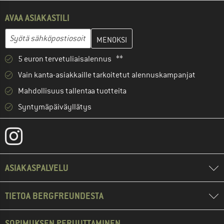
AVAA ASIAKASTILI
Anna sähköpostiosoitteesi ja luo seuraavassa vaiheessa asiakast
Sähköpostiosoite
5 euron tervetuliaisalennus **
Vain kanta-asiakkaille tarkoitetut alennuskampanjat
Mahdollisuus tallentaa tuotteita
Syntymäpäiväyllätys
ASIAKASPALVELU
TIETOA BERGFREUNDESTA
SOPIMUKSEN PERUUTTAMINEN