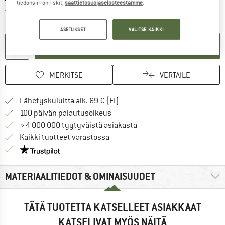
tiedonsiirron riskit,
saattietosuojaselosteestamme
.
Linkki avautuu tietokentässä ja sisältää suuri
Toimitusaika: 6-8 arkipäivää
Määrä:
ASETUKSET
VALITSE KAIKKI
OSTOSKORIIN
MERKITSE
VERTAILE
Löydä toimitustiedot täältä! A
Lähetyskuluitta alk. 69 € (FI)
Siirry palautusoikeuteen täältä A
100 päivän palautusoikeus
> 4 000 000 tyytyväistä asiakasta
Kaikki tuotteet varastossa
Meillä on Trustpilot -sertifiointi - lue lisää tästä!
MATERIAALITIEDOT & OMINAISUUDET
TÄTÄ TUOTETTA KATSELLEET ASIAKKAAT
KATSELIVAT MYÖS NÄITÄ