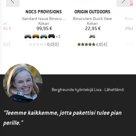
Alen
5%
I
MERKKI
MERKKI
VE
NOCS PROVISIONS
ORIGIN OUTDOORS
Tuote
Tuote
Tuote
an
Standard Issue Binocular 25mm
Binoculars Quick View
Binocu
mä
Tuoteryhmä
Tuoteryhmä
imet
Kiikari
Kiikari
nta
ennettu hinta
Hinta
Hinta
2,46 €
99,95 €
22,95 €
79,9
+
3
0,0
(
0
)
0,0
(
0
)
4,8
(
4
)
Bergfreunde työntekijä Lisa - Lähettämö
"Teemme kaikkemme, jotta pakettisi tulee pian
perille."