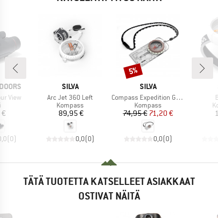
Alennus
5%
MERKKI
MERKKI
TDOORS
SILVA
SILVA
Tuote
Tuote
T
ur View
Arc Jet 360 Left
Compass Expedition Global
eryhmä
Tuoteryhmä
Tuoteryhmä
T
i
Kompass
Kompass
K
nta
Hinta
Hinta
Alennettu hinta
 €
89,95 €
74,95 €
71,20 €
1
0,0
(
0
)
0,0
(
0
)
0,0
(
0
)
TÄTÄ TUOTETTA KATSELLEET ASIAKKAAT
OSTIVAT NÄITÄ