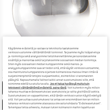
Käytämme evästeitä ja vastaavia tekniikoita taataksemme
verkkosivustomme välttämättömät toiminnot. Tarjoamme myös lisäpalveluja
ja -toimintoja sekä analysoimme tietoliikennettämme personoidaksemme
sisältöjä ja mainontaa sekä tarjotaksemme sosiaalisen median toimintoja.
Hinta:
54,95
€
sis. alv
Siten myös sosiaalisen median kumppanimme sekä mainos- ja
Tietoa lähetyskuluista. Avautuu tietokentässä
analyysikumppanimme saavat tiedon siitä, että käytät verkkosivustoamme;
lisätään Lähetyskulut
osa mainituista kumppaneista sijaitsee kolmansissa maissa ilman riittäviä
suojatoimenpiteitä tietojesi suojaamiseksi, esimerkiksi viranomaisten
Väri:
Transparent / Grey
pääsyltä. Napsauttamalla Valitse kaikki annat suostumuksesi sille, että
toimimme edellä kuvatulla tavalla.
Jos et halua hyväksyä muita kuin
teknisesti välttämättömiä evästeitä, paina tästä
. Voit kuitenkin myös milloin
tahansa muuttaa evästeasetuksiasi asetuksista ja valita yksittäisiä luokkia.
Suostumuksesi on vapaaehtoinen, eikä tämän verkkosivuston käyttö edellytä
Koko:
One Size
sitä. Voit peruuttaa suostumuksesi tai antaa sen ensimmäisen kerran milloin
tahansa verkkosivustomme alaosassa olevasta kohdasta ”Evästeasetukset”.
One Size
Tarkempaa tietoa aiheesta, mukaan lukien kolmansiin maihin tapahtuvan