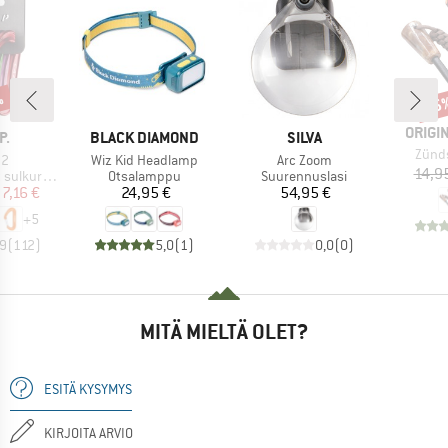
%
15
Alen
MERKK
ORIGI
I
MERKKI
MERKKI
P.
BLACK DIAMOND
SILVA
Tuote
Zünds
Tuote
Tuote
22
Wiz Kid Headlamp
Arc Zoom
14,9
Tuoteryhmä
Tuoteryhmä
lkurenkaat
Otsalamppu
Suurennuslasi
nta
ennettu hinta
Hinta
Hinta
7,16 €
24,95 €
54,95 €
+
5
,9
(
112
)
5,0
(
1
)
0,0
(
0
)
MITÄ MIELTÄ OLET?
ESITÄ KYSYMYS
KIRJOITA ARVIO