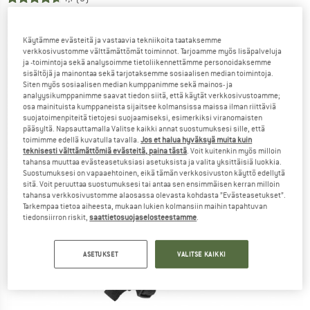
Käytämme evästeitä ja vastaavia tekniikoita taataksemme
verkkosivustomme välttämättömät toiminnot. Tarjoamme myös lisäpalveluja
ja -toimintoja sekä analysoimme tietoliikennettämme personoidaksemme
sisältöjä ja mainontaa sekä tarjotaksemme sosiaalisen median toimintoja.
Siten myös sosiaalisen median kumppanimme sekä mainos- ja
analyysikumppanimme saavat tiedon siitä, että käytät verkkosivustoamme;
osa mainituista kumppaneista sijaitsee kolmansissa maissa ilman riittäviä
suojatoimenpiteitä tietojesi suojaamiseksi, esimerkiksi viranomaisten
pääsyltä. Napsauttamalla Valitse kaikki annat suostumuksesi sille, että
toimimme edellä kuvatulla tavalla.
Jos et halua hyväksyä muita kuin
teknisesti välttämättömiä evästeitä, paina tästä
. Voit kuitenkin myös milloin
tahansa muuttaa evästeasetuksiasi asetuksista ja valita yksittäisiä luokkia.
Suostumuksesi on vapaaehtoinen, eikä tämän verkkosivuston käyttö edellytä
sitä. Voit peruuttaa suostumuksesi tai antaa sen ensimmäisen kerran milloin
tahansa verkkosivustomme alaosassa olevasta kohdasta ”Evästeasetukset”.
Tarkempaa tietoa aiheesta, mukaan lukien kolmansiin maihin tapahtuvan
tiedonsiirron riskit,
saattietosuojaselosteestamme
.
ASETUKSET
VALITSE KAIKKI