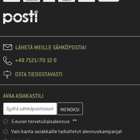
LÄHETÄ MEILLE SÄHKÖPOSTIA!
+49 7121/70 12 0
OSTA TIEDOSTAVASTI
AVAA ASIAKASTILI
Anna sähköpostiosoitteesi ja luo seuraavassa vaiheessa asiakast
Sähköpostiosoite
5 euron tervetuliaisalennus **
Vain kanta-asiakkaille tarkoitetut alennuskampanjat