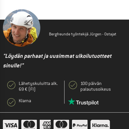
Bergfreunde työntekijä Jürgen - Ostajat
"Löydän parhaat ja uusimmat ulkoilutuotteet
sinulle!"
Lähetyskuluitta alk.
100 päivän
69 € (FI)
palautusoikeus
Klarna