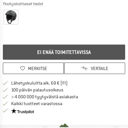
Yksityiskohtaiset tiedot
EI ENÄÄ TOIMITETTAVISSA
MERKITSE
VERTAILE
Löydä toimitustiedot täältä! A
Lähetyskuluitta alk. 69 € (FI)
Siirry palautusoikeuteen täältä A
100 päivän palautusoikeus
> 4 000 000 tyytyväistä asiakasta
Kaikki tuotteet varastossa
Meillä on Trustpilot -sertifiointi - lue lisää tästä!