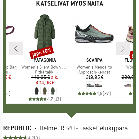
KATSELIVAT MYÖS NÄITÄ
jopa 10%
jop
Alennus
Alen
IDS
MERKKI
PATAGONIA
MERKKI
SCARPA
MERKK
FLOWE
ga Hip Bag
Tuote
Women's Silent Down Long Parka
Tuote
Women's Mescalito
Tuote
Women
mä
aukku
Tuoteryhmä
Pitkä takki
Tuoteryhmä
Approach-kengät
T
S
nta
ennettu hinta
,56 €
449,95 €
Hinta
Alennettu hinta
alk.
219,95 €
Hinta
228,95 
404,96 €
5,0
(
3
)
4,9
(
27
)
4,7
(
13
)
REPUBLIC
-
Helmet R320 - Laskettelukypärä
4,7
(3)