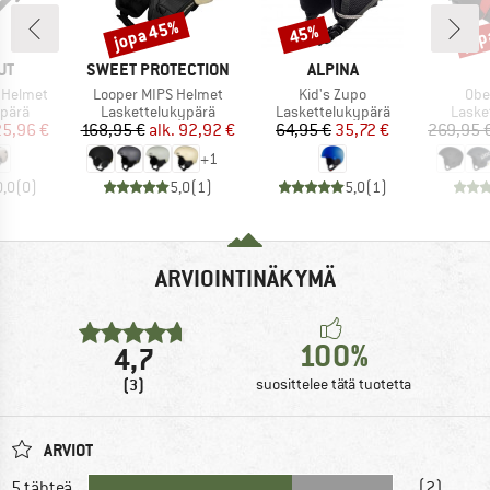
jopa 45%
jop
45%
Alennus
Alennus
Alen
I
MERKKI
MERKKI
UT
SWEET PROTECTION
ALPINA
Tuote
Tuote
Tuo
 Helmet
Looper MIPS Helmet
Kid's Zupo
Obe
mä
Tuoteryhmä
Tuoteryhmä
Tuote
ypärä
Laskettelukypärä
Laskettelukypärä
Laske
nta
ennettu hinta
Hinta
Alennettu hinta
Hinta
Alennettu hinta
25,96 €
168,95 €
alk.
92,92 €
64,95 €
35,72 €
269,95 
+
1
0,0
(
0
)
5,0
(
1
)
5,0
(
1
)
ARVIOINTINÄKYMÄ
100%
4,7
(3)
suosittelee tätä tuotetta
ARVIOT
5 tähteä
(2)