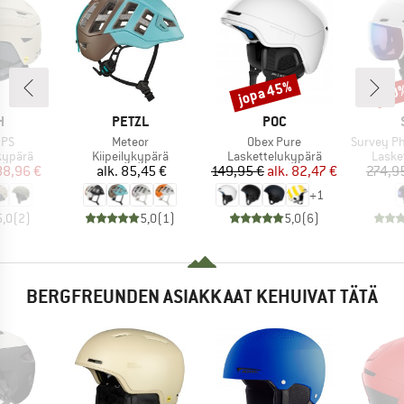
jopa 45%
10
Alennus
Alen
KI
MERKKI
MERKKI
H
PETZL
POC
Tuote
Tuote
Tuote
IPS
Meteor
Obex Pure
Survey Photochro
ä
Tuoteryhmä
Tuoteryhmä
Tuote
kypärä
Kiipeilykypärä
Laskettelukypärä
Laske
nta
ennettu hinta
Hinta
Hinta
Alennettu hinta
88,96 €
alk.
85,45 €
149,95 €
alk.
82,47 €
274,9
+
1
5,0
(
2
)
5,0
(
1
)
5,0
(
6
)
BERGFREUNDEN ASIAKKAAT KEHUIVAT TÄTÄ