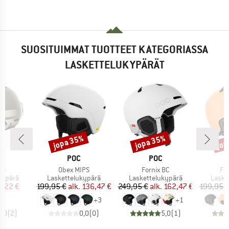
SUOSITUIMMAT TUOTTEET KATEGORIASSA
LASKETTELUKYPÄRÄT
jopa 35%
jopa 35%
jop
Alennus
Alennus
Alen
KKI
MERKKI
MERKKI
POC
POC
Tuote
Tuote
Tuo
FS
Obex MIPS
Fornix BC
Fo
ä
Tuoteryhmä
Tuoteryhmä
Tuote
kypärä
Laskettelukypärä
Laskettelukypärä
Laske
nta
ennettu hinta
Hinta
Alennettu hinta
Hinta
Alennettu hinta
2,22 €
199,95 €
alk.
136,47 €
249,95 €
alk.
162,47 €
199,95 
+
3
+
1
5,0
(
2
)
0,0
(
0
)
5,0
(
1
)