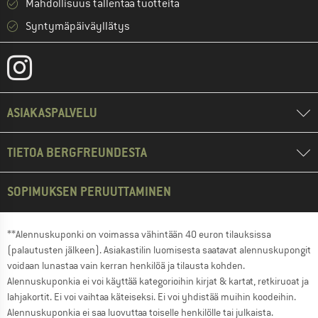
Mahdollisuus tallentaa tuotteita
Syntymäpäiväyllätys
ASIAKASPALVELU
TIETOA BERGFREUNDESTA
SOPIMUKSEN PERUUTTAMINEN
**Alennuskuponki on voimassa vähintään 40 euron tilauksissa
(palautusten jälkeen). Asiakastilin luomisesta saatavat alennuskupongit
voidaan lunastaa vain kerran henkilöä ja tilausta kohden.
Alennuskuponkia ei voi käyttää kategorioihin kirjat & kartat, retkiruoat ja
lahjakortit. Ei voi vaihtaa käteiseksi. Ei voi yhdistää muihin koodeihin.
Alennuskuponkia ei saa luovuttaa toiselle henkilölle tai julkaista.