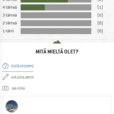
4 tähteä
(1)
3 tähteä
(0)
2 tähteä
(0)
1 tähti
(0)
MITÄ MIELTÄ OLET?
ESITÄ KYSYMYS
KIRJOITA ARVIO
JAA KUVA