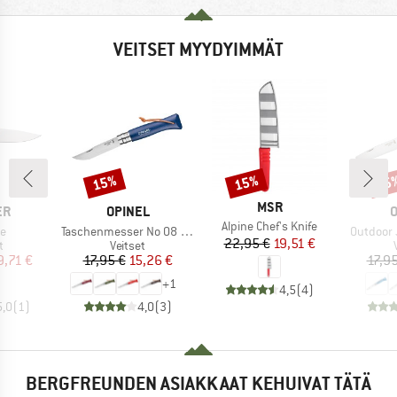
VEITSET MYYDYIMMÄT
15%
15%
15
Alennus
Alennus
Alen
MERKKI
MSR
I
MERKKI
M
ER
OPINEL
O
Tuote
Alpine Chef's Knife
Tuote
Tuote
te
Taschenmesser No 08 Colorama
Outdoor 
Hinta
Alennettu hinta
22,95 €
19,51 €
ryhmä
Tuoteryhmä
t
Veitset
nta
ennettu hinta
Hinta
Alennettu hinta
9,71 €
17,95 €
15,26 €
17,95
+
1
4,5
(
4
)
5,0
(
1
)
4,0
(
3
)
BERGFREUNDEN ASIAKKAAT KEHUIVAT TÄTÄ