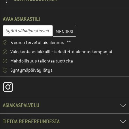
AVAA ASIAKASTILI
Anna sähköpostiosoitteesi ja luo seuraavassa vaiheessa asiakast
Sähköpostiosoite
5 euron tervetuliaisalennus **
Vain kanta-asiakkaille tarkoitetut alennuskampanjat
Mahdollisuus tallentaa tuotteita
Syntymäpäiväyllätys
ASIAKASPALVELU
TIETOA BERGFREUNDESTA