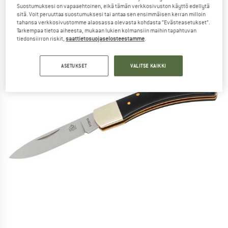
Suostumuksesi on vapaaehtoinen, eikä tämän verkkosivuston käyttö edellytä
sitä. Voit peruuttaa suostumuksesi tai antaa sen ensimmäisen kerran milloin
tahansa verkkosivustomme alaosassa olevasta kohdasta ”Evästeasetukset”.
Tarkempaa tietoa aiheesta, mukaan lukien kolmansiin maihin tapahtuvan
tiedonsiirron riskit,
saattietosuojaselosteestamme
.
ASETUKSET
VALITSE KAIKKI