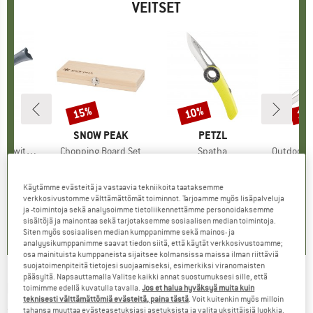
VEITSET
%
15%
10%
15
Alennus
Alennus
Alen
KI
EL
MERKKI
SNOW PEAK
MERKKI
PETZL
M
O
Screwdriver
Tuote
Chopping Board Set
Tuote
Spatha
Tuote
Outdoormesse
ryhmä
t
Tuoteryhmä
Ruoanvalmistussetti
Tuoteryhmä
Veitset
nta
ennettu hinta
22,46 €
74,95 €
Hinta
Alennettu hinta
63,71 €
39,95 €
Hinta
Alennettu hinta
35,96 €
29,95
Käytämme evästeitä ja vastaavia tekniikoita taataksemme
verkkosivustomme välttämättömät toiminnot. Tarjoamme myös lisäpalveluja
3,5
(
2
)
5,0
(
2
)
4,7
(
42
)
ja -toimintoja sekä analysoimme tietoliikennettämme personoidaksemme
sisältöjä ja mainontaa sekä tarjotaksemme sosiaalisen median toimintoja.
Siten myös sosiaalisen median kumppanimme sekä mainos- ja
analyysikumppanimme saavat tiedon siitä, että käytät verkkosivustoamme;
osa mainituista kumppaneista sijaitsee kolmansissa maissa ilman riittäviä
suojatoimenpiteitä tietojesi suojaamiseksi, esimerkiksi viranomaisten
pääsyltä. Napsauttamalla Valitse kaikki annat suostumuksesi sille, että
PUMA TEC
-
Taschenmesser 312510 - Veitset
toimimme edellä kuvatulla tavalla.
Jos et halua hyväksyä muita kuin
teknisesti välttämättömiä evästeitä, paina tästä
. Voit kuitenkin myös milloin
(0)
tahansa muuttaa evästeasetuksiasi asetuksista ja valita yksittäisiä luokkia.