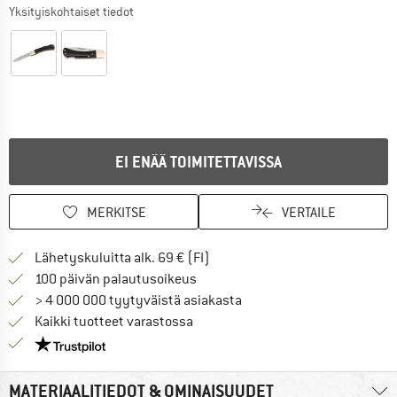
Yksityiskohtaiset tiedot
EI ENÄÄ TOIMITETTAVISSA
MERKITSE
VERTAILE
Löydä toimitustiedot täältä! A
Lähetyskuluitta alk. 69 € (FI)
Siirry palautusoikeuteen täältä A
100 päivän palautusoikeus
> 4 000 000 tyytyväistä asiakasta
Kaikki tuotteet varastossa
Meillä on Trustpilot -sertifiointi - lue lisää tästä!
MATERIAALITIEDOT & OMINAISUUDET