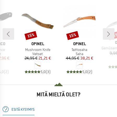
15%
15%
15
Alennus
Alennus
Alen
M
O
MERKKI
MERKKI
RCO
OPINEL
OPINEL
Tuote
Gemüsemesser m
Tuote
Tuote
nce
Mushroom Knife
Taittosaha
9,9
ryhmä
Tuoteryhmä
Tuoteryhmä
t
Veitset
Saha
nta
ennettu hinta
Hinta
Alennettu hinta
Hinta
Alennettu hinta
7,96 €
24,95 €
21,21 €
44,95 €
38,21 €
5,0
(
2
)
5,0
(
3
)
5,0
(
2
)
MITÄ MIELTÄ OLET?
ESITÄ KYSYMYS