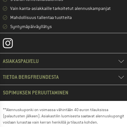
Vain kanta-asiakkaille tarkoitetut alennuskampanjat
Mahdollisuus tallentaa tuotteita
Syntymäpäiväyllätys
ASIAKASPALVELU
TIETOA BERGFREUNDESTA
SOPIMUKSEN PERUUTTAMINEN
**Alennuskuponki on voimassa vähintään 40 euron tilauksissa
(palautusten jälkeen). Asiakastilin luomisesta saatavat alennuskupongit
voidaan lunastaa vain kerran henkilöä ja tilausta kohden.