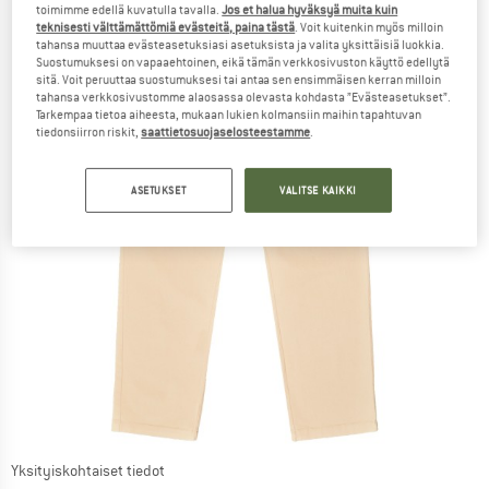
toimimme edellä kuvatulla tavalla.
Jos et halua hyväksyä muita kuin
teknisesti välttämättömiä evästeitä, paina tästä
. Voit kuitenkin myös milloin
tahansa muuttaa evästeasetuksiasi asetuksista ja valita yksittäisiä luokkia.
Suostumuksesi on vapaaehtoinen, eikä tämän verkkosivuston käyttö edellytä
sitä. Voit peruuttaa suostumuksesi tai antaa sen ensimmäisen kerran milloin
tahansa verkkosivustomme alaosassa olevasta kohdasta ”Evästeasetukset”.
Tarkempaa tietoa aiheesta, mukaan lukien kolmansiin maihin tapahtuvan
tiedonsiirron riskit,
saattietosuojaselosteestamme
.
ASETUKSET
VALITSE KAIKKI
Yksityiskohtaiset tiedot