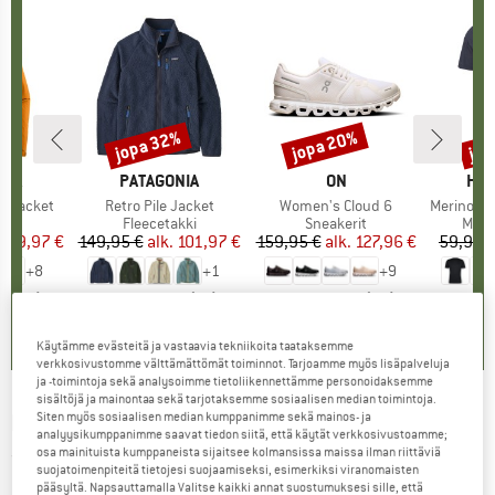
%
jopa 32%
jopa 20%
jop
Alennus
Alennus
Alen
NIA
MERKKI
PATAGONIA
MERKKI
ON
MER
HEB
3L Jacket
Tuote
Retro Pile Jacket
Tuote
Women's Cloud 6
Tuote
MerinoMix150 Pi
yhmä
kki
Tuoteryhmä
Fleecetakki
Tuoteryhmä
Sneakerit
Tuot
Merin
nta
ennettu hinta
139,97 €
149,95 €
alk.
Hinta
Alennettu hinta
101,97 €
159,95 €
alk.
Hinta
Alennettu hinta
127,96 €
59,95 
+
8
+
1
+
9
,7
(
79
)
4,6
(
71
)
4,7
(
48
)
Käytämme evästeitä ja vastaavia tekniikoita taataksemme
verkkosivustomme välttämättömät toiminnot. Tarjoamme myös lisäpalveluja
ja -toimintoja sekä analysoimme tietoliikennettämme personoidaksemme
sisältöjä ja mainontaa sekä tarjotaksemme sosiaalisen median toimintoja.
PICTURE
-
Siten myös sosiaalisen median kumppanimme sekä mainos- ja
Dalaro Pants - Vapaa-ajan housut
analyysikumppanimme saavat tiedon siitä, että käytät verkkosivustoamme;
osa mainituista kumppaneista sijaitsee kolmansissa maissa ilman riittäviä
(0)
suojatoimenpiteitä tietojesi suojaamiseksi, esimerkiksi viranomaisten
pääsyltä. Napsauttamalla Valitse kaikki annat suostumuksesi sille, että