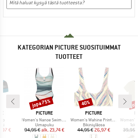
KATEGORIAN PICTURE SUOSITUIMMAT
TUOTTEET
jopa 75%
jop
40%
Alennus
Alennus
Alen
I
MERKKI
MERKKI
M
RE
PICTURE
PICTURE
P
Tuote
Tuote
Tuote
Cap
Women's Nanoe Swimsuit
Women's Wahine Printed Top
Women's T
yhmä
Tuoteryhmä
Tuoteryhmä
Tuo
kki
Uimapuku
Bikiniyläosa
Tekn
nta
ennettu hinta
Hinta
Alennettu hinta
Hinta
Alennettu hinta
7,97 €
94,95 €
alk.
23,74 €
44,95 €
26,97 €
39,95 