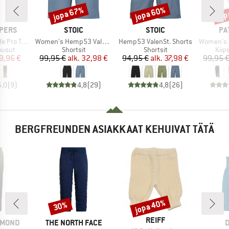
jopa 67%
jopa 60%
jop
Alennus
Alennus
Alen
MERKKI
MERKKI
ME
PERS
STOIC
STOIC
PA
Tuote
Tuote
Tuote
rousers III
Women's Hemp53 ValenSt. Shorts
Hemp53 ValenSt. Shorts
Women's Ha
mä
Tuoteryhmä
Tuoteryhmä
Tuo
ousut
Shortsit
Shortsit
Kiip
nta
ennettu hinta
Hinta
Alennettu hinta
Hinta
Alennettu hinta
9,96 €
99,95 €
alk.
32,98 €
94,95 €
alk.
37,98 €
99,95 
5,0
(
9
)
4,8
(
29
)
4,8
(
26
)
BERGFREUNDEN ASIAKKAAT KEHUIVAT TÄTÄ
jopa 40%
30%
Alennus
Alennus
MERKKI
REIFF
MERKKI
M
AMOND
THE NORTH FACE
D