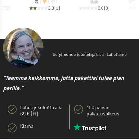
0,0
(
0
)
2,0
(
1
)
0,0
(
0
)
Bergfreunde työntekijä Lisa - Lähettämö
"Teemme kaikkemme, jotta pakettisi tulee pian
perille."
Lähetyskuluitta alk.
100 päivän
69 € (FI)
palautusoikeus
Klarna