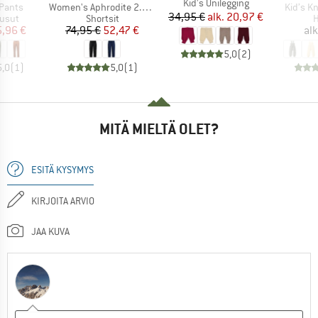
Tuote
Kid's Unilegging
Tuote
Tuote
Pants
Women's Aphrodite 2.0 Capri
Kid’s Kn
Hinta
Alennettu hinta
34,95 €
alk.
20,97 €
mä
Tuoteryhmä
T
ousut
Shortsit
H
nta
ennettu hinta
Hinta
Alennettu hinta
5,96 €
74,95 €
52,47 €
alk
5,0
(
2
)
5,0
(
1
)
5,0
(
1
)
MITÄ MIELTÄ OLET?
ESITÄ KYSYMYS
KIRJOITA ARVIO
JAA KUVA