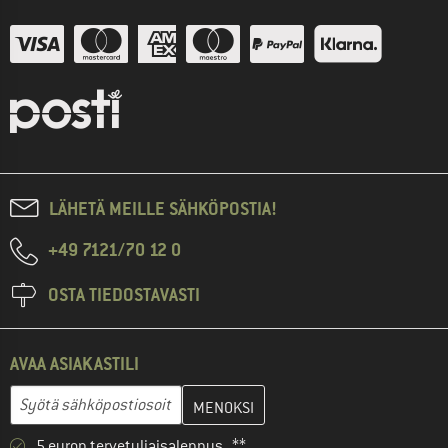
LÄHETÄ MEILLE SÄHKÖPOSTIA!
+49 7121/70 12 0
OSTA TIEDOSTAVASTI
AVAA ASIAKASTILI
Anna sähköpostiosoitteesi ja luo seuraavassa vaiheessa asiakast
Sähköpostiosoite
5 euron tervetuliaisalennus **