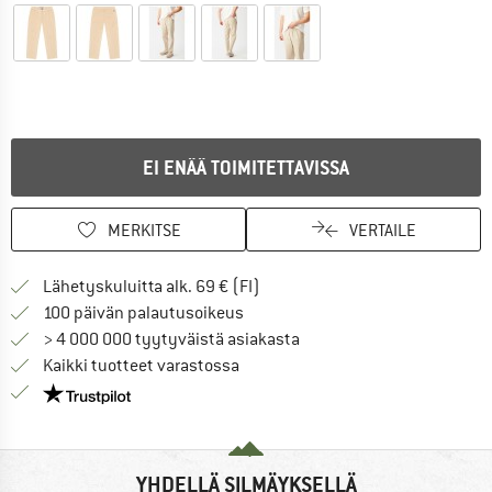
EI ENÄÄ TOIMITETTAVISSA
MERKITSE
VERTAILE
Löydä toimitustiedot täältä! A
Lähetyskuluitta alk. 69 € (FI)
Siirry palautusoikeuteen täältä A
100 päivän palautusoikeus
> 4 000 000 tyytyväistä asiakasta
Kaikki tuotteet varastossa
Meillä on Trustpilot -sertifiointi - lue lisää tästä!
YHDELLÄ SILMÄYKSELLÄ