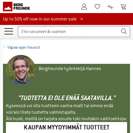
Tästä asiakastilille
Tästä
Tästä toivelistalle
Tästä tuott
Up to 50% off now in our summer sale
Up to 50% off now in our summer sale »
Vapaa-ajan housut
Bergfreunde työntekijä Hannes
"TUOTETTA EI OLE ENÄÄ SAATAVILLA."
Kyseessä voi olla tuotteen vanha malli tai emme enää
voi/aio tilata tuotetta valmistajalta.
Älä huoli, meillä on tarjota sinulle toki muitakin vaihtoehtoja:
KAUPAN MYYDYIMMÄT TUOTTEET