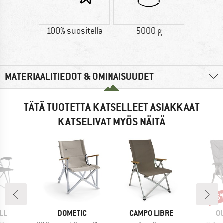
100% suositella
5000 g
MATERIAALITIEDOT & OMINAISUUDET
TÄTÄ TUOTETTA KATSELLEET ASIAKKAAT
KATSELIVAT MYÖS NÄITÄ
15
Alen
I
MERKKI
MERKKI
M
LL
DOMETIC
CAMPO LIBRE
O