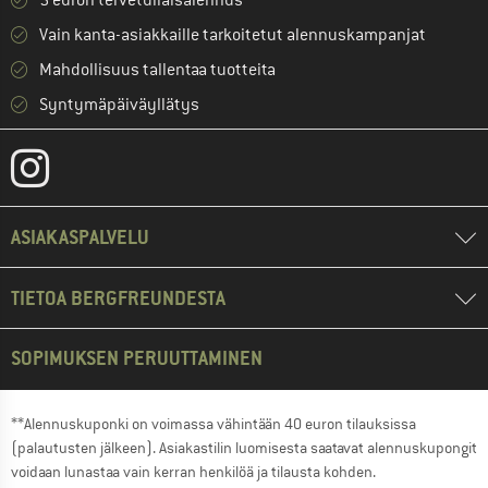
5 euron tervetuliaisalennus **
Vain kanta-asiakkaille tarkoitetut alennuskampanjat
Mahdollisuus tallentaa tuotteita
Syntymäpäiväyllätys
ASIAKASPALVELU
TIETOA BERGFREUNDESTA
SOPIMUKSEN PERUUTTAMINEN
**Alennuskuponki on voimassa vähintään 40 euron tilauksissa
(palautusten jälkeen). Asiakastilin luomisesta saatavat alennuskupongit
voidaan lunastaa vain kerran henkilöä ja tilausta kohden.