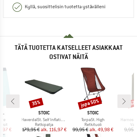
Kyllä, suosittelisin tuotetta ystävälleni
TÄTÄ TUOTETTA KATSELLEET ASIAKKAAT
OSTIVAT NÄITÄ
jopa 50%
35%
57
Alennus
Alennus
Alen
I
MERKKI
MERKKI
RL
STOIC
STOIC
Tuote
Tuote
Tuote
ore
HaverdalSt. Self Inflating Mat
TorpaSt. High
Harnosan
mä
Tuoteryhmä
Tuoteryhmä
Tuo
tsit
Retkipatja
Retkituoli
Var
nta
ennettu hinta
Hinta
Alennettu hinta
Hinta
Alennettu hinta
5,97 €
179,95 €
alk.
116,97 €
99,95 €
alk.
49,98 €
9,95 