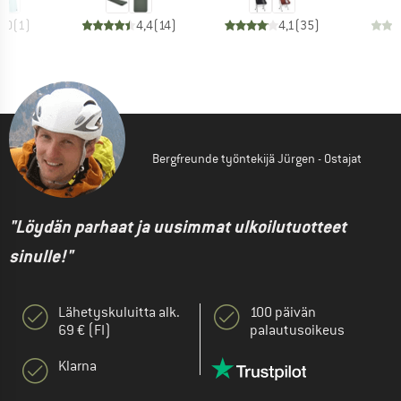
5,0
(
1
)
4,4
(
14
)
4,1
(
35
)
Bergfreunde työntekijä Jürgen - Ostajat
"Löydän parhaat ja uusimmat ulkoilutuotteet
sinulle!"
Lähetyskuluitta alk.
100 päivän
69 € (FI)
palautusoikeus
Klarna