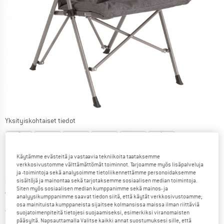
Yksityiskohtaiset tiedot
Käytämme evästeitä ja vastaavia tekniikoita taataksemme
verkkosivustomme välttämättömät toiminnot. Tarjoamme myös lisäpalveluja
ja -toimintoja sekä analysoimme tietoliikennettämme personoidaksemme
Hinta:
85,45
€
sisältöjä ja mainontaa sekä tarjotaksemme sosiaalisen median toimintoja.
sis. alv
Siten myös sosiaalisen median kumppanimme sekä mainos- ja
Suomi. Tietoa lähetyskuluista. Avau
Ilman lähetyskuluja
(FI)
analyysikumppanimme saavat tiedon siitä, että käytät verkkosivustoamme;
osa mainituista kumppaneista sijaitsee kolmansissa maissa ilman riittäviä
Linkki avautuu tietokentässä j
Tuote on valitettavasti toistaiseksi loppunut
suojatoimenpiteitä tietojesi suojaamiseksi, esimerkiksi viranomaisten
pääsyltä. Napsauttamalla Valitse kaikki annat suostumuksesi sille, että