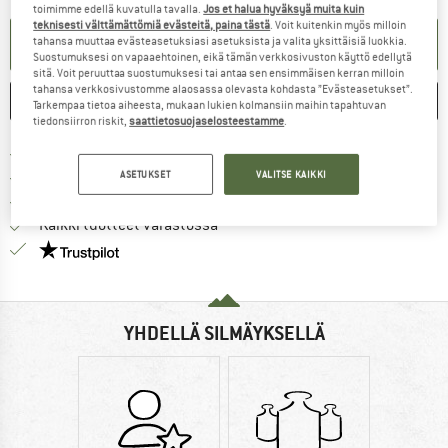
toimimme edellä kuvatulla tavalla.
Jos et halua hyväksyä muita kuin
teknisesti välttämättömiä evästeitä, paina tästä
. Voit kuitenkin myös milloin
TEE ILMOITUSPYYNTÖ
tahansa muuttaa evästeasetuksiasi asetuksista ja valita yksittäisiä luokkia.
Suostumuksesi on vapaaehtoinen, eikä tämän verkkosivuston käyttö edellytä
sitä. Voit peruuttaa suostumuksesi tai antaa sen ensimmäisen kerran milloin
tahansa verkkosivustomme alaosassa olevasta kohdasta ”Evästeasetukset”.
MERKITSE
VERTAILE
Tarkempaa tietoa aiheesta, mukaan lukien kolmansiin maihin tapahtuvan
tiedonsiirron riskit,
saattietosuojaselosteestamme
.
Löydä toimitustiedot täältä! A
Lähetyskuluitta alk. 69 € (FI)
Siirry palautusoikeuteen täältä A
100 päivän palautusoikeus
ASETUKSET
VALITSE KAIKKI
> 4 000 000 tyytyväistä asiakasta
Kaikki tuotteet varastossa
Meillä on Trustpilot -sertifiointi - lue lisää tästä!
YHDELLÄ SILMÄYKSELLÄ