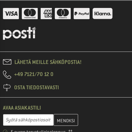
LÄHETÄ MEILLE SÄHKÖPOSTIA!
+49 7121/70 12 0
OSTA TIEDOSTAVASTI
AVAA ASIAKASTILI
Anna sähköpostiosoitteesi ja luo seuraavassa vaiheessa asiakast
Sähköpostiosoite