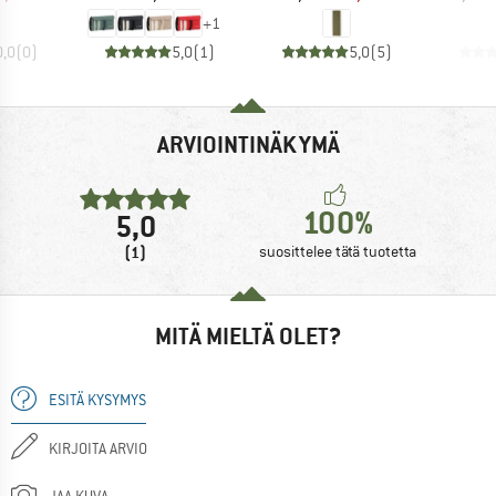
+
1
0,0
(
0
)
5,0
(
1
)
5,0
(
5
)
ARVIOINTINÄKYMÄ
100%
5,0
(1)
suosittelee tätä tuotetta
MITÄ MIELTÄ OLET?
ESITÄ KYSYMYS
KIRJOITA ARVIO
JAA KUVA