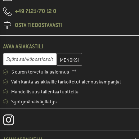
+49 7121/70 12 0
OSTA TIEDOSTAVASTI
AVAA ASIAKASTILI
Anna sähköpostiosoitteesi ja luo seuraavassa vaiheessa asiakast
Sähköpostiosoite
5 euron tervetuliaisalennus **
Vain kanta-asiakkaille tarkoitetut alennuskampanjat
Mahdollisuus tallentaa tuotteita
Syntymäpäiväyllätys