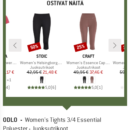
OSTIVAT NÄITÄ
%
50%
25%
20
Alennus
Alennus
Alen
TIVA
MERKKI
STOIC
MERKKI
CRAFT
r T-Shirt
Tuote
Women's HelsingborgSt. Performance 3/4 Tights II
Tuote
Women's Essence Capri 3
Tuote
Women's Esse
ryhmä
at
Tuoteryhmä
Juoksutrikoot
Tuoteryhmä
Juoksutrikoot
Tuo
Juo
nta
ennettu hinta
18,17 €
42,95 €
Hinta
Alennettu hinta
21,48 €
49,95 €
Hinta
Alennettu hinta
37,46 €
59,9
+
1
4,8
(
4
)
5,0
(
6
)
5,0
(
1
)
ODLO
-
Women's Tights 3/4 Essential
Polyester - Juoksutrikoot