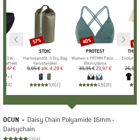
%
jop
57%
40%
Alennus
Alennus
Alen
KI
C
MERKKI
STOIC
MERKKI
PROTEST
MERK
THE 
enSt. Brief
Tuote
HarnosandSt. II Dry Bag
Tuote
Women's PRTMM Patio Triangle
Tuote
Evolution Simpl
usvaatteet
Tuoteryhmä
Varustesäkki
Tuoteryhmä
Bikiniyläosa
T
T
nta
ennettu hinta
24,47 €
9,95 €
alk.
Hinta
Alennettu hinta
4,28 €
39,95 €
Hinta
Alennettu hinta
23,97 €
26,95 
+
3
,8
(
44
)
5,0
(
2
)
4,9
(
23
)
OCUN
-
Daisy Chain Polyamide 16mm -
Daisychain
5,0
(4)