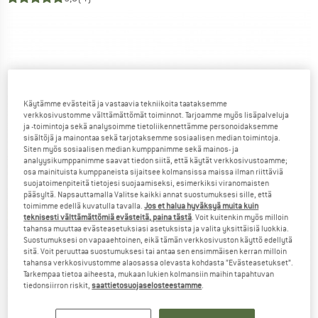
Käytämme evästeitä ja vastaavia tekniikoita taataksemme
verkkosivustomme välttämättömät toiminnot. Tarjoamme myös lisäpalveluja
ja -toimintoja sekä analysoimme tietoliikennettämme personoidaksemme
sisältöjä ja mainontaa sekä tarjotaksemme sosiaalisen median toimintoja.
Siten myös sosiaalisen median kumppanimme sekä mainos- ja
analyysikumppanimme saavat tiedon siitä, että käytät verkkosivustoamme;
osa mainituista kumppaneista sijaitsee kolmansissa maissa ilman riittäviä
suojatoimenpiteitä tietojesi suojaamiseksi, esimerkiksi viranomaisten
pääsyltä. Napsauttamalla Valitse kaikki annat suostumuksesi sille, että
toimimme edellä kuvatulla tavalla.
Jos et halua hyväksyä muita kuin
teknisesti välttämättömiä evästeitä, paina tästä
. Voit kuitenkin myös milloin
tahansa muuttaa evästeasetuksiasi asetuksista ja valita yksittäisiä luokkia.
Suostumuksesi on vapaaehtoinen, eikä tämän verkkosivuston käyttö edellytä
sitä. Voit peruuttaa suostumuksesi tai antaa sen ensimmäisen kerran milloin
tahansa verkkosivustomme alaosassa olevasta kohdasta ”Evästeasetukset”.
Tarkempaa tietoa aiheesta, mukaan lukien kolmansiin maihin tapahtuvan
tiedonsiirron riskit,
saattietosuojaselosteestamme
.