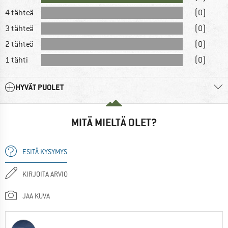
4 tähteä
(0)
3 tähteä
(0)
2 tähteä
(0)
1 tähti
(0)
HYVÄT PUOLET
MITÄ MIELTÄ OLET?
ESITÄ KYSYMYS
KIRJOITA ARVIO
JAA KUVA