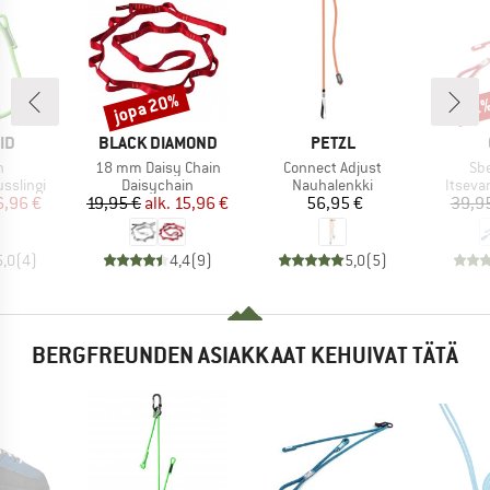
jopa 20%
Alennus
Alen
12
I
MERKKI
MERKKI
ID
BLACK DIAMOND
PETZL
Tuote
Tuote
Tuo
h
18 mm Daisy Chain
Connect Adjust
Sb
Tuoteryhmä
Tuoteryhmä
Tuote
sslingi
Daisychain
Nauhalenkki
Itseva
nta
ennettu hinta
Hinta
Alennettu hinta
Hinta
6,96 €
19,95 €
alk.
15,96 €
56,95 €
39,9
5,0
(
4
)
4,4
(
9
)
5,0
(
5
)
BERGFREUNDEN ASIAKKAAT KEHUIVAT TÄTÄ