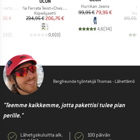
KI
MERKKI
N
OCUN
Tuote
Hurrikan Jeans
Tuote
Tu
rts Jeans
Via Ferrata Twist+Chest Set
St
Hinta
Alennettu hinta
99,95 €
79,96 €
ryhmä
Tuoteryhmä
Tuo
it
Kiipeilysetti
Kiip
nta
ennettu hinta
Hinta
Alennettu hinta
3,96 €
234,95 €
206,76 €
89,95 
4,6
(
34
)
,9
(
33
)
0,0
(
0
)
Bergfreunde työntekijä Thomas - Lähettämö
"Teemme kaikkemme, jotta pakettisi tulee pian
perille."
Lähetyskuluitta alk.
100 päivän