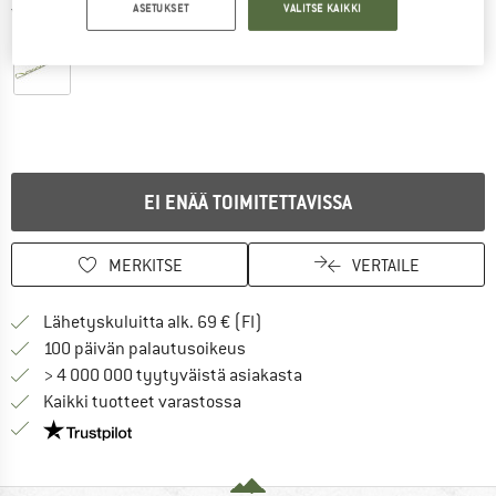
ASETUKSET
VALITSE KAIKKI
Yksityiskohtaiset tiedot
EI ENÄÄ TOIMITETTAVISSA
MERKITSE
VERTAILE
Löydä toimitustiedot täältä! A
Lähetyskuluitta alk. 69 € (FI)
Siirry palautusoikeuteen täältä A
100 päivän palautusoikeus
> 4 000 000 tyytyväistä asiakasta
Kaikki tuotteet varastossa
Meillä on Trustpilot -sertifiointi - lue lisää tästä!