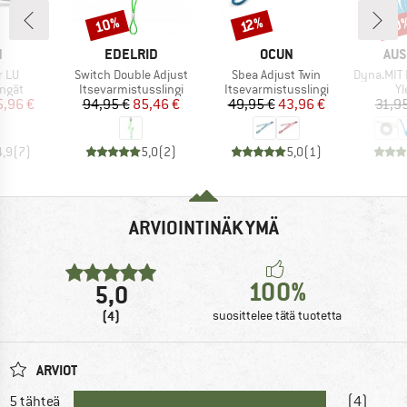
10%
10
Alennus
Alennus
Alen
12%
KI
MERKKI
MERKKI
MER
N
EDELRID
OCUN
AUS
Tuote
Tuote
Tuote
r LU
Switch Double Adjust
Sbea Adjust Twin
Dyna.MIT Dy
mä
Tuoteryhmä
Tuoteryhmä
Tu
engät
Itsevarmistusslingi
Itsevarmistusslingi
Yl
nta
ennettu hinta
Hinta
Alennettu hinta
Hinta
Alennettu hinta
5,96 €
94,95 €
85,46 €
49,95 €
43,96 €
31,9
4,9
(
7
)
5,0
(
2
)
5,0
(
1
)
ARVIOINTINÄKYMÄ
100%
5,0
(4)
suosittelee tätä tuotetta
ARVIOT
5 tähteä
(4)