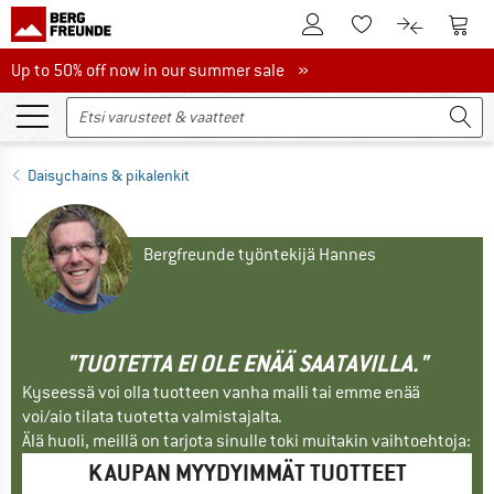
Tästä asiakastilille
Tästä
Tästä toivelistalle
Tästä tuott
Up to 50% off now in our summer sale
Up to 50% off now in our summer sale »
Daisychains & pikalenkit
Bergfreunde työntekijä Hannes
"TUOTETTA EI OLE ENÄÄ SAATAVILLA."
Kyseessä voi olla tuotteen vanha malli tai emme enää
voi/aio tilata tuotetta valmistajalta.
Älä huoli, meillä on tarjota sinulle toki muitakin vaihtoehtoja:
KAUPAN MYYDYIMMÄT TUOTTEET