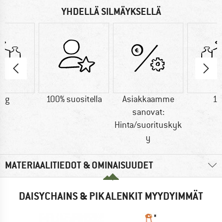
YHDELLÄ SILMÄYKSELLÄ
4 g
100% suositella
Asiakkaamme
10
sanovat:
Hinta/suorituskyk
y
MATERIAALITIEDOT & OMINAISUUDET
DAISYCHAINS & PIKALENKIT MYYDYIMMÄT