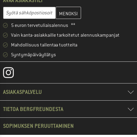
AVAA ASIAKASTILI
Anna sähköpostiosoitteesi ja luo seuraavassa vaiheessa asiakast
Sähköpostiosoite
5 euron tervetuliaisalennus **
Vain kanta-asiakkaille tarkoitetut alennuskampanjat
Mahdollisuus tallentaa tuotteita
Syntymäpäiväyllätys
ASIAKASPALVELU
TIETOA BERGFREUNDESTA
SOPIMUKSEN PERUUTTAMINEN