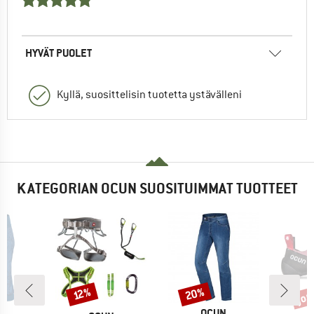
HYVÄT PUOLET
Kyllä, suosittelisin tuotetta ystävälleni
KATEGORIAN OCUN SUOSITUIMMAT TUOTTEET
jop
20%
Alennus
Alennus
Alen
12%
MERKKI
OCUN