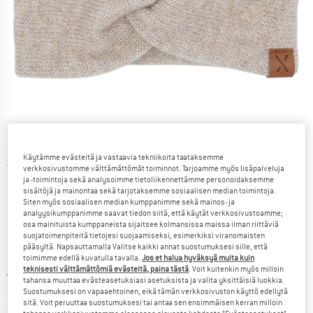
Käytämme evästeitä ja vastaavia tekniikoita taataksemme
Yksityiskohtaiset tiedot
verkkosivustomme välttämättömät toiminnot. Tarjoamme myös lisäpalveluja
ja -toimintoja sekä analysoimme tietoliikennettämme personoidaksemme
sisältöjä ja mainontaa sekä tarjotaksemme sosiaalisen median toimintoja.
Siten myös sosiaalisen median kumppanimme sekä mainos- ja
analyysikumppanimme saavat tiedon siitä, että käytät verkkosivustoamme;
osa mainituista kumppaneista sijaitsee kolmansissa maissa ilman riittäviä
suojatoimenpiteitä tietojesi suojaamiseksi, esimerkiksi viranomaisten
pääsyltä. Napsauttamalla Valitse kaikki annat suostumuksesi sille, että
Hinta:
17,95
€
sis. alv
toimimme edellä kuvatulla tavalla.
Jos et halua hyväksyä muita kuin
Tietoa lähetyskuluista. Avautuu tietokentässä
teknisesti välttämättömiä evästeitä, paina tästä
. Voit kuitenkin myös milloin
lisätään Lähetyskulut
tahansa muuttaa evästeasetuksiasi asetuksista ja valita yksittäisiä luokkia.
Suostumuksesi on vapaaehtoinen, eikä tämän verkkosivuston käyttö edellytä
Linkki avautuu tietokentässä j
Tuote on valitettavasti toistaiseksi loppunut
sitä. Voit peruuttaa suostumuksesi tai antaa sen ensimmäisen kerran milloin