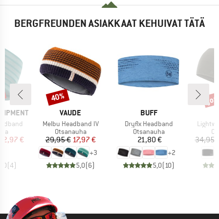
BERGFREUNDEN ASIAKKAAT KEHUIVAT TÄTÄ
%
jop
40%
Alennus
Alen
MERKKI
MERKKI
M
QUIPMENT
VAUDE
BUFF
A
Tuote
Tuote
Tuote
eadband
Melbu Headband IV
Dryflx Headband
Lightw
yhmä
Tuoteryhmä
Tuoteryhmä
Tu
uha
Otsanauha
Otsanauha
Ot
nta
ennettu hinta
Hinta
Alennettu hinta
Hinta
12,97 €
29,95 €
17,97 €
21,80 €
34,95 
+
3
+
2
5,0
(
4
)
5,0
(
6
)
5,0
(
10
)