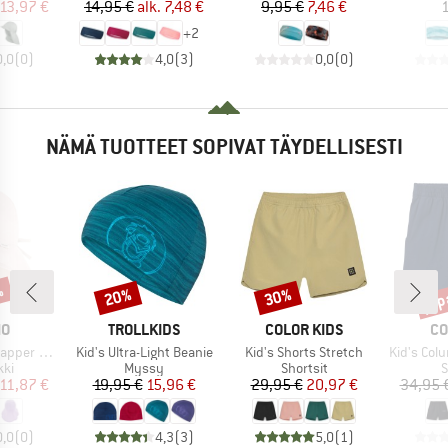
nta
ennettu hinta
Hinta
Alennettu hinta
Hinta
Alennettu hinta
13,97 €
14,95 €
alk.
7,48 €
9,95 €
7,46 €
1
+
2
0,0
(
0
)
4,0
(
3
)
0,0
(
0
)
NÄMÄ TUOTTEET SOPIVAT TÄYDELLISESTI
%
jop
20%
30%
Alennus
Alennus
Alen
I
MERKKI
MERKKI
ME
MO
TROLLKIDS
COLOR KIDS
CO
Tuote
Tuote
Tuote
r with Bow
Kid's Ultra-Light Beanie
Kid's Shorts Stretch
Kid's Columb
yhmä
Tuoteryhmä
Tuoteryhmä
T
kki
Myssy
Shortsit
S
nta
ennettu hinta
Hinta
Alennettu hinta
Hinta
Alennettu hinta
11,87 €
19,95 €
15,96 €
29,95 €
20,97 €
34,95 
0,0
(
0
)
4,3
(
3
)
5,0
(
1
)