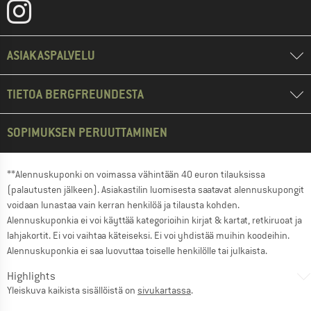
ASIAKASPALVELU
TIETOA BERGFREUNDESTA
SOPIMUKSEN PERUUTTAMINEN
**Alennuskuponki on voimassa vähintään 40 euron tilauksissa
(palautusten jälkeen). Asiakastilin luomisesta saatavat alennuskupongit
voidaan lunastaa vain kerran henkilöä ja tilausta kohden.
Alennuskuponkia ei voi käyttää kategorioihin kirjat & kartat, retkiruoat ja
lahjakortit. Ei voi vaihtaa käteiseksi. Ei voi yhdistää muihin koodeihin.
Alennuskuponkia ei saa luovuttaa toiselle henkilölle tai julkaista.
Highlights
Yleiskuva kaikista sisällöistä on
sivukartassa
.