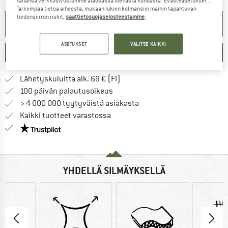
tahansa verkkosivustomme alaosassa olevasta kohdasta ”Evästeasetukset”.
Tarkempaa tietoa aiheesta, mukaan lukien kolmansiin maihin tapahtuvan
tiedonsiirron riskit,
saattietosuojaselosteestamme
.
TEE ILMOITUSPYYNTÖ
ASETUKSET
VALITSE KAIKKI
MERKITSE
VERTAILE
Löydä toimitustiedot täältä! A
Lähetyskuluitta alk. 69 € (FI)
Siirry palautusoikeuteen täältä A
100 päivän palautusoikeus
> 4 000 000 tyytyväistä asiakasta
Kaikki tuotteet varastossa
Meillä on Trustpilot -sertifiointi - lue lisää tästä!
YHDELLÄ SILMÄYKSELLÄ