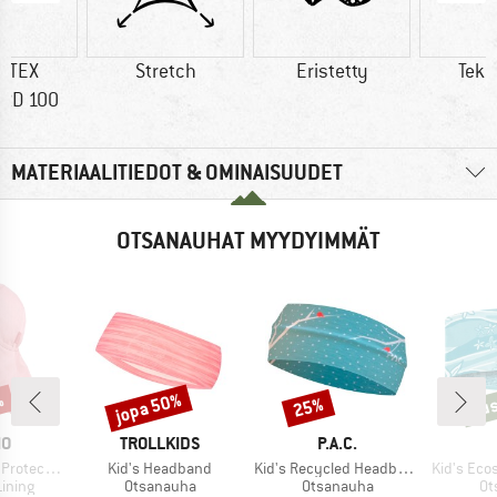
-TEX
Stretch
Eristetty
Teko
RD 100
MATERIAALITIEDOT & OMINAISUUDET
OTSANAUHAT MYYDYIMMÄT
%
jopa 50%
Uus
25%
Alennus
Alennus
Uusi
I
MERKKI
MERKKI
MO
TROLLKIDS
P.A.C.
Tuote
Tuote
Tuote
ector Hat
Kid's Headband
Kid's Recycled Headband
Kid's Ecost
mä
Tuoteryhmä
Tuoteryhmä
Tu
Lining
Otsanauha
Otsanauha
Ot