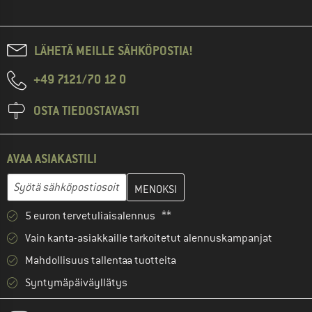
LÄHETÄ MEILLE SÄHKÖPOSTIA!
+49 7121/70 12 0
OSTA TIEDOSTAVASTI
AVAA ASIAKASTILI
Anna sähköpostiosoitteesi ja luo seuraavassa vaiheessa asiakast
Sähköpostiosoite
5 euron tervetuliaisalennus **
Vain kanta-asiakkaille tarkoitetut alennuskampanjat
Mahdollisuus tallentaa tuotteita
Syntymäpäiväyllätys