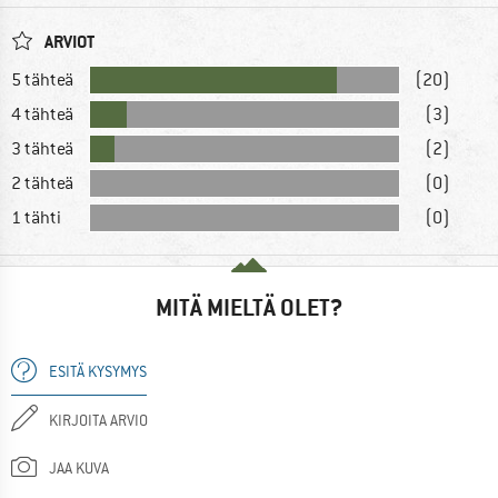
ARVIOT
5 tähteä
(20)
4 tähteä
(3)
3 tähteä
(2)
2 tähteä
(0)
1 tähti
(0)
MITÄ MIELTÄ OLET?
ESITÄ KYSYMYS
KIRJOITA ARVIO
JAA KUVA