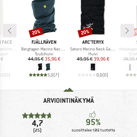
20%
20%
80
Alennus
Alennus
Alen
MERKKI
MERKKI
 FACE
FJÄLLRÄVEN
ARC'TERYX
Tuote
Tuote
Tuote
eece SW Pant
Bergtagen Merino Neck Gaiter
Satoro Merino Neck Gaiter
HeladagenSt. Insulated
mä
Tuoteryhmä
Tuoteryhmä
Tuo
usut
Tuubihuivi
Huivi
Eris
nta
Hinta
Alennettu hinta
Hinta
Alennettu hinta
 €
44,95 €
35,96 €
49,95 €
39,96 €
24,95 
0,0
(
0
)
5,0
(
7
)
0,0
(
0
)
ARVIOINTINÄKYMÄ
95%
4,7
(25)
suosittelee tätä tuotetta