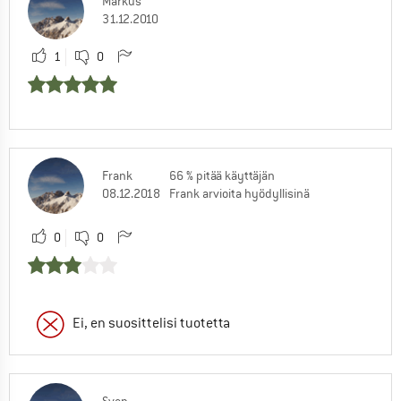
Markus
31.12.2010
1
0
Frank
66 % pitää käyttäjän
08.12.2018
Frank arvioita hyödyllisinä
0
0
Ei, en suosittelisi tuotetta
Sven