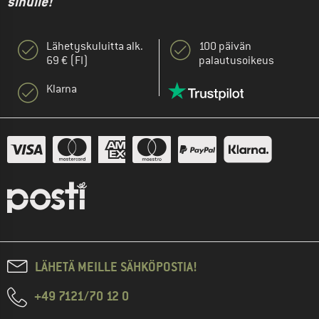
sinulle!"
Lähetyskuluitta alk.
100 päivän
69 € (FI)
palautusoikeus
Klarna
LÄHETÄ MEILLE SÄHKÖPOSTIA!
+49 7121/70 12 0