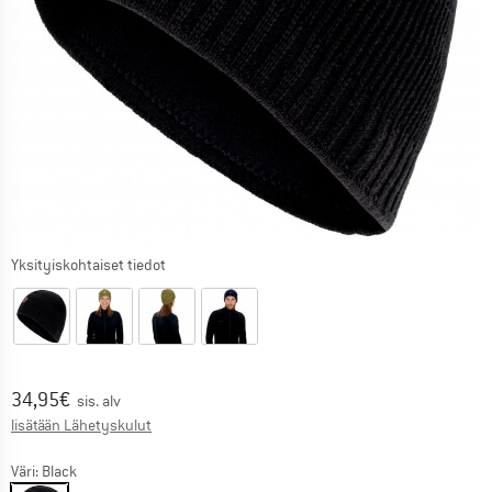
Yksityiskohtaiset tiedot
Hinta:
34,95
€
sis. alv
Tietoa lähetyskuluista. Avautuu tietokentässä
lisätään Lähetyskulut
Väri:
Black