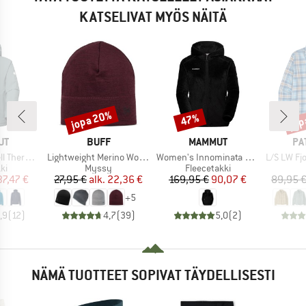
KATSELIVAT MYÖS NÄITÄ
jopa 20%
jop
47%
Alennus
Alennus
Alen
I
MERKKI
MERKKI
ME
UT
BUFF
MAMMUT
PA
Tuote
Tuote
Tuote
oded Jacket
Lightweight Merino Wool Hat
Women's Innominata Midlayer Hooded Jacket
L/S LW Fjo
yhmä
Tuoteryhmä
Tuoteryhmä
ki
Myssy
Fleecetakki
nta
ennettu hinta
Hinta
Alennettu hinta
Hinta
Alennettu hinta
37,47 €
27,95 €
alk.
22,36 €
169,95 €
90,07 €
89,95 
+
5
,9
(
12
)
4,7
(
39
)
5,0
(
2
)
NÄMÄ TUOTTEET SOPIVAT TÄYDELLISESTI