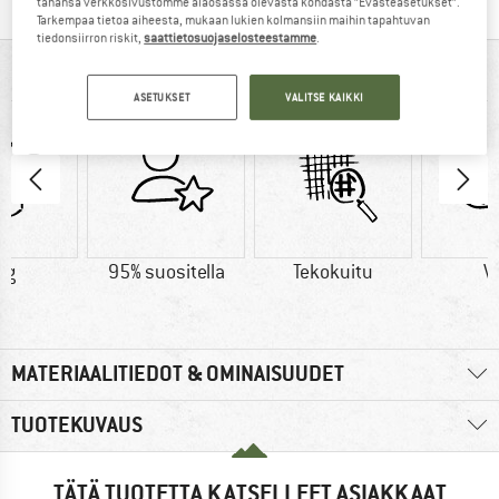
tahansa verkkosivustomme alaosassa olevasta kohdasta ”Evästeasetukset”.
Tarkempaa tietoa aiheesta, mukaan lukien kolmansiin maihin tapahtuvan
tiedonsiirron riskit,
saattietosuojaselosteestamme
.
YHDELLÄ SILMÄYKSELLÄ
ASETUKSET
VALITSE KAIKKI
 g
95% suositella
Tekokuitu
Vi
MATERIAALITIEDOT & OMINAISUUDET
TUOTEKUVAUS
TÄTÄ TUOTETTA KATSELLEET ASIAKKAAT