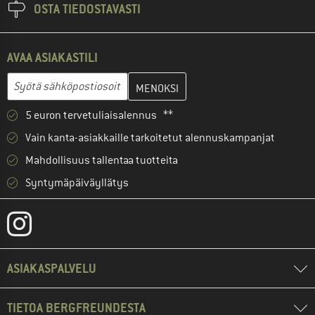
OSTA TIEDOSTAVASTI
AVAA ASIAKASTILI
Anna sähköpostiosoitteesi ja luo seuraavassa vaiheessa asiakast
Sähköpostiosoite
5 euron tervetuliaisalennus **
Vain kanta-asiakkaille tarkoitetut alennuskampanjat
Mahdollisuus tallentaa tuotteita
Syntymäpäiväyllätys
ASIAKASPALVELU
TIETOA BERGFREUNDESTA