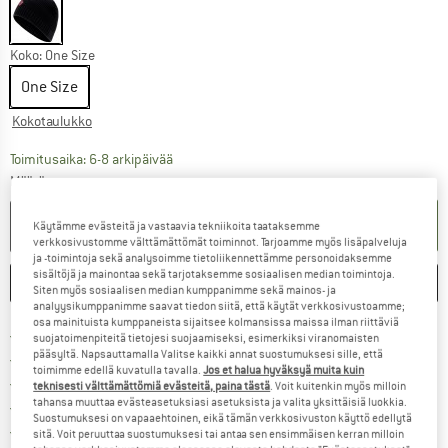
Koko:
One Size
One Size
Kokotaulukko
Linkki avautuu tietokentässä ja sisältää suuri
Toimitusaika: 6-8 arkipäivää
Määrä:
OSTOSKORIIN
Käytämme evästeitä ja vastaavia tekniikoita taataksemme
verkkosivustomme välttämättömät toiminnot. Tarjoamme myös lisäpalveluja
ja -toimintoja sekä analysoimme tietoliikennettämme personoidaksemme
sisältöjä ja mainontaa sekä tarjotaksemme sosiaalisen median toimintoja.
MERKITSE
VERTAILE
Siten myös sosiaalisen median kumppanimme sekä mainos- ja
analyysikumppanimme saavat tiedon siitä, että käytät verkkosivustoamme;
osa mainituista kumppaneista sijaitsee kolmansissa maissa ilman riittäviä
Löydä toimitustiedot täältä! A
Lähetyskuluitta alk. 69 € (FI)
suojatoimenpiteitä tietojesi suojaamiseksi, esimerkiksi viranomaisten
pääsyltä. Napsauttamalla Valitse kaikki annat suostumuksesi sille, että
Siirry palautusoikeuteen täältä A
100 päivän palautusoikeus
toimimme edellä kuvatulla tavalla.
Jos et halua hyväksyä muita kuin
> 4 000 000 tyytyväistä asiakasta
teknisesti välttämättömiä evästeitä, paina tästä
. Voit kuitenkin myös milloin
tahansa muuttaa evästeasetuksiasi asetuksista ja valita yksittäisiä luokkia.
Kaikki tuotteet varastossa
Suostumuksesi on vapaaehtoinen, eikä tämän verkkosivuston käyttö edellytä
Meillä on Trustpilot -sertifiointi - lue lisää tästä!
sitä. Voit peruuttaa suostumuksesi tai antaa sen ensimmäisen kerran milloin