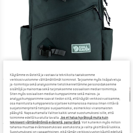
Käytämme evästeitä ja vastaavia tekniikoita taataksemme
verkkosivustomme välttämättömät toiminnot. Tarjoamme myös lisäpalveluja
Yksityiskohtaiset tiedot
ja -toimintoja sekä analysoimme tietoliikennettämme personoidaksemme
sisältöjä ja mainontaa sekä tarjotaksemme sosiaalisen median toimintoja.
Siten myös sosiaalisen median kumppanimme sekä mainos- ja
analyysikumppanimme saavat tiedon siitä, että käytät verkkosivustoamme;
osa mainituista kumppaneista sijaitsee kolmansissa maissa ilman riittäviä
suojatoimenpiteitä tietojesi suojaamiseksi, esimerkiksi viranomaisten
pääsyltä. Napsauttamalla Valitse kaikki annat suostumuksesi sille, että
Hinta:
109,95
€
sis. alv
toimimme edellä kuvatulla tavalla.
Jos et halua hyväksyä muita kuin
teknisesti välttämättömiä evästeitä, paina tästä
. Voit kuitenkin myös milloin
Suomi. Tietoa lähetyskuluista. Avau
Ilman lähetyskuluja
(FI)
tahansa muuttaa evästeasetuksiasi asetuksista ja valita yksittäisiä luokkia.
Suostumuksesi on vapaaehtoinen, eikä tämän verkkosivuston käyttö edellytä