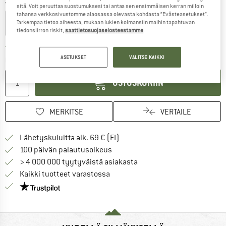
Väri:
Coal Black
sitä. Voit peruuttaa suostumuksesi tai antaa sen ensimmäisen kerran milloin
tahansa verkkosivustomme alaosassa olevasta kohdasta ”Evästeasetukset”.
Tarkempaa tietoa aiheesta, mukaan lukien kolmansiin maihin tapahtuvan
tiedonsiirron riskit,
saattietosuojaselosteestamme
.
Linkki avautuu tietokentässä ja sisältää suuri
Toimitusaika: 6-8 arkipäivää
ASETUKSET
VALITSE KAIKKI
Määrä:
OSTOSKORIIN
MERKITSE
VERTAILE
Löydä toimitustiedot täältä! A
Lähetyskuluitta alk. 69 € (FI)
Siirry palautusoikeuteen täältä A
100 päivän palautusoikeus
> 4 000 000 tyytyväistä asiakasta
Kaikki tuotteet varastossa
Meillä on Trustpilot -sertifiointi - lue lisää tästä!