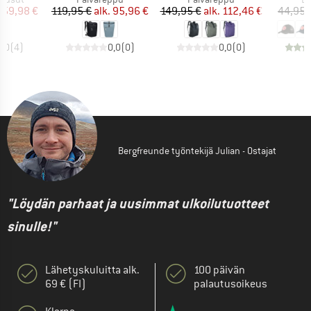
nta
ennettu hinta
Hinta
Alennettu hinta
Hinta
Alennettu hinta
59,98 €
119,95 €
alk.
95,96 €
149,95 €
alk.
112,46 €
44,95 
5,0
(
4
)
0,0
(
0
)
0,0
(
0
)
Bergfreunde työntekijä Julian - Ostajat
"Löydän parhaat ja uusimmat ulkoilutuotteet
sinulle!"
Lähetyskuluitta alk.
100 päivän
69 € (FI)
palautusoikeus