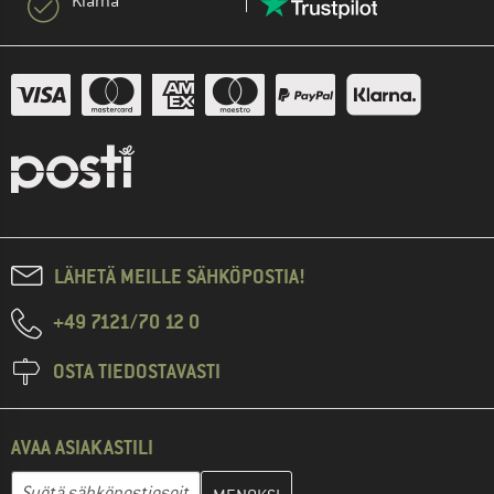
Klarna
LÄHETÄ MEILLE SÄHKÖPOSTIA!
+49 7121/70 12 0
OSTA TIEDOSTAVASTI
AVAA ASIAKASTILI
Anna sähköpostiosoitteesi ja luo seuraavassa vaiheessa asiakast
Sähköpostiosoite