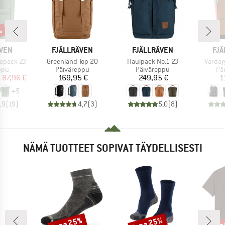
%
MERKKI
MERKKI
MER
ÄVEN
FJÄLLRÄVEN
FJÄLLRÄVEN
FJÄ
Tuote
Tuote
Tuote
tepack 23
Greenland Top 20
Haulpack No.1 23
Vardag
hmä
Tuoteryhmä
Tuoteryhmä
Tu
ppu
Päiväreppu
Päiväreppu
Pä
nta
ennettu hinta
Hinta
Hinta
.
87,96 €
169,95 €
249,95 €
1
+
5
,9
(
19
)
4,7
(
3
)
5,0
(
8
)
NÄMÄ TUOTTEET SOPIVAT TÄYDELLISESTI
jopa 25%
jopa 25%
jop
Alennus
Alennus
Alen