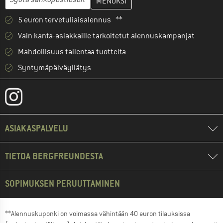
5 euron tervetuliaisalennus **
Vain kanta-asiakkaille tarkoitetut alennuskampanjat
Mahdollisuus tallentaa tuotteita
Syntymäpäiväyllätys
ASIAKASPALVELU
TIETOA BERGFREUNDESTA
SOPIMUKSEN PERUUTTAMINEN
**Alennuskuponki on voimassa vähintään 40 euron tilauksissa