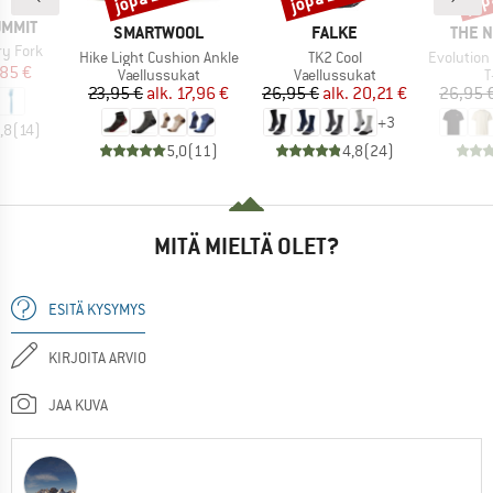
UMMIT
MERKKI
MERKKI
MERK
SMARTWOOL
FALKE
THE 
ry Fork
Tuote
Tuote
Tuote
Hike Light Cushion Ankle
TK2 Cool
Evolution Simpl
nta
ennettu hinta
85 €
Tuoteryhmä
Tuoteryhmä
T
Vaellussukat
Vaellussukat
T
Hinta
Alennettu hinta
Hinta
Alennettu hinta
23,95 €
alk.
17,96 €
26,95 €
alk.
20,21 €
26,95 
+
3
,8
(
14
)
5,0
(
11
)
4,8
(
24
)
MITÄ MIELTÄ OLET?
ESITÄ KYSYMYS
KIRJOITA ARVIO
JAA KUVA