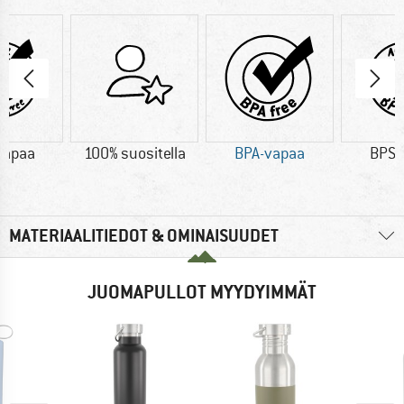
vapaa
100% suositella
BPA-vapaa
BPS-
MATERIAALITIEDOT & OMINAISUUDET
JUOMAPULLOT MYYDYIMMÄT