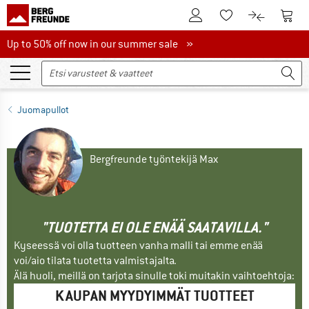
Tästä asiakastilille
Tästä
Tästä toivelistalle
Tästä tuott
Up to 50% off now in our summer sale
Up to 50% off now in our summer sale »
Juomapullot
Bergfreunde työntekijä Max
"TUOTETTA EI OLE ENÄÄ SAATAVILLA."
Kyseessä voi olla tuotteen vanha malli tai emme enää
voi/aio tilata tuotetta valmistajalta.
Älä huoli, meillä on tarjota sinulle toki muitakin vaihtoehtoja:
KAUPAN MYYDYIMMÄT TUOTTEET