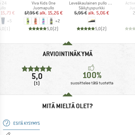
Tuote
Tuote
Tuote
p 24
Viva Kids One
Leveäkaulainen pullo Pyöreä
Activ
hmä
Tuoteryhmä
Tuoteryhmä
Tu
llo
Juomapullo
Säilytyspurkki
Ju
nta
ennettu hinta
Hinta
Alennettu hinta
Hinta
Alennettu hinta
15,73 €
17,95 €
alk.
15,26 €
5,95 €
alk.
5,06 €
2
+
5
+
2
5,0
(
1
)
5,0
(
2
)
5,0
(
2
)
ARVIOINTINÄKYMÄ
100%
5,0
(1)
suosittelee tätä tuotetta
MITÄ MIELTÄ OLET?
ESITÄ KYSYMYS