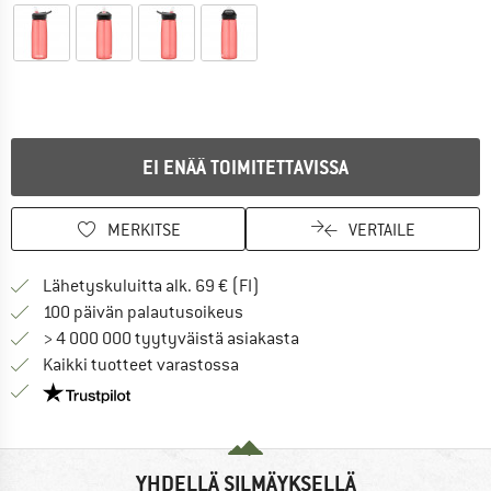
EI ENÄÄ TOIMITETTAVISSA
MERKITSE
VERTAILE
Löydä toimitustiedot täältä! A
Lähetyskuluitta alk. 69 € (FI)
Siirry palautusoikeuteen täältä A
100 päivän palautusoikeus
> 4 000 000 tyytyväistä asiakasta
Kaikki tuotteet varastossa
Meillä on Trustpilot -sertifiointi - lue lisää tästä!
YHDELLÄ SILMÄYKSELLÄ