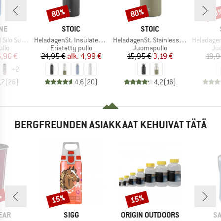
80%
80%
60
Alennus
Alennus
Alen
I
MERKKI
MERKKI
NE
STOIC
STOIC
Tuote
Tuote
Tuote
o Sustain
HeladagenSt. Insulated Stainless Steel Bottle 500
HeladagenSt. Stainless Steel Bottle 500ml
HeladagenSt. Stain
hmä
Tuoteryhmä
Tuoteryhmä
Tu
llo
Eristetty pullo
Juomapullo
Ju
nta
ennettu hinta
Hinta
Alennettu hinta
Hinta
Alennettu hinta
,96 €
24,95 €
alk.
4,99 €
15,95 €
3,19 €
19,9
+
2
,7
(
26
)
4,6
(
20
)
4,2
(
16
)
BERGFREUNDEN ASIAKKAAT KEHUIVAT TÄTÄ
%
15%
15%
Alennus
Alennus
MERKKI
MERKKI
ME
EAR
SIGG
ORIGIN OUTDOORS
S