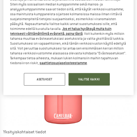
Siten myös sosiaalisen median kumppanimme sekä mainos- ja
analyysikumppanimme saavat tiedon siitä, että käytät verkkosivustoamme;
osa mainituista kumppaneista sijaitsee kolmansissa maissa ilman riittäviä
suojatoimenpiteitä tietojesi suojaamiseksi, esimerkiksi viranomaisten
pääsyltä. Napsauttamalla Valitse kaikki annat suostumuksesi sille, että
toimimme edellä kuvatulla tavalla.
Jos et halua hyväksyä muita kuin
teknisesti välttämättömiä evästeitä, paina tästä
. Voit kuitenkin myös milloin
tahansa muuttaa evästeasetuksiasi asetuksista ja valita yksittäisiä luokkia.
Suostumuksesi on vapaaehtoinen, eikä tämän verkkosivuston käyttö edellytä
sitä. Voit peruuttaa suostumuksesi tai antaa sen ensimmäisen kerran milloin
tahansa verkkosivustomme alaosassa olevasta kohdasta ”Evästeasetukset”.
Tarkempaa tietoa aiheesta, mukaan lukien kolmansiin maihin tapahtuvan
tiedonsiirron riskit,
saattietosuojaselosteestamme
.
ASETUKSET
VALITSE KAIKKI
Yksityiskohtaiset tiedot