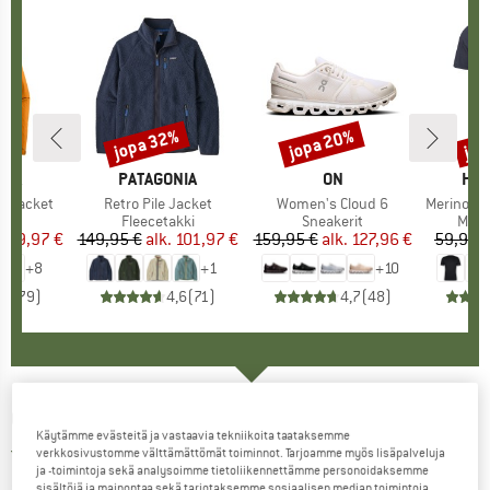
%
jopa 32%
jopa 20%
jop
Alennus
Alennus
Alen
NIA
MERKKI
PATAGONIA
MERKKI
ON
MER
HEB
3L Jacket
Tuote
Retro Pile Jacket
Tuote
Women's Cloud 6
Tuote
MerinoMix150 Pi
yhmä
kki
Tuoteryhmä
Fleecetakki
Tuoteryhmä
Sneakerit
Tuot
Merin
nta
ennettu hinta
139,97 €
149,95 €
alk.
Hinta
Alennettu hinta
101,97 €
159,95 €
alk.
Hinta
Alennettu hinta
127,96 €
59,95 
+
8
+
1
+
10
,7
(
79
)
4,6
(
71
)
4,7
(
48
)
CAMELBAK
-
Eddy+ 25oz - Juomapullo
Käytämme evästeitä ja vastaavia tekniikoita taataksemme
5,0
(1)
verkkosivustomme välttämättömät toiminnot. Tarjoamme myös lisäpalveluja
ja -toimintoja sekä analysoimme tietoliikennettämme personoidaksemme
sisältöjä ja mainontaa sekä tarjotaksemme sosiaalisen median toimintoja.