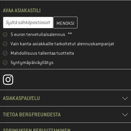
AVAA ASIAKASTILI
Anna sähköpostiosoitteesi ja luo seuraavassa vaiheessa asiakast
Sähköpostiosoite
5 euron tervetuliaisalennus **
Vain kanta-asiakkaille tarkoitetut alennuskampanjat
Mahdollisuus tallentaa tuotteita
Syntymäpäiväyllätys
ASIAKASPALVELU
TIETOA BERGFREUNDESTA
SOPIMUKSEN PERUUTTAMINEN