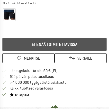
Yksityiskohtaiset tiedot
EI ENÄÄ TOIMITETTAVISSA
MERKITSE
VERTAILE
Löydä toimitustiedot täältä! A
Lähetyskuluitta alk. 69 € (FI)
Siirry palautusoikeuteen täältä A
100 päivän palautusoikeus
> 4 000 000 tyytyväistä asiakasta
Kaikki tuotteet varastossa
Meillä on Trustpilot -sertifiointi - lue lisää tästä!