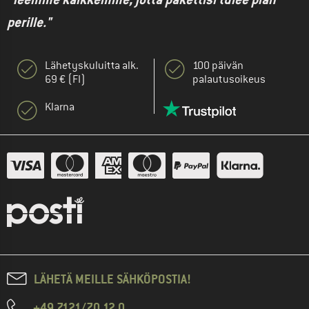
perille."
Lähetyskuluitta alk.
100 päivän
69 € (FI)
palautusoikeus
Klarna
LÄHETÄ MEILLE SÄHKÖPOSTIA!
+49 7121/70 12 0