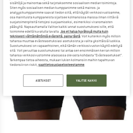
sisältöjä ja mainontaa sekä tarjotaksemme sosiaalisen median toimintoja.
Siten myös sosiaalisen median kumppanimme sekä mainos- ja
analyysikumppanimme saavat tiedon siitä, että käytät verkkosivustoamme;
osa mainituista kumppaneista sijaitsee kolmansissa maissa ilman riittäviä
suojatoimenpiteitä tietojesi suojaamiseksi, esimerkiksi viranomaisten
pääsyltä. Napsauttamalla Valitse kaikki annat suostumuksesi sille, että
toimimme edellä kuvatulla tavalla.
Jos et halua hyväksyä muita kuin
teknisesti välttämättömiä evästeitä, paina tästä
. Voit kuitenkin myös milloin
tahansa muuttaa evästeasetuksiasi asetuksista ja valita yksittäisiä luokkia.
Suostumuksesi on vapaaehtoinen, eikä tämän verkkosivuston käyttö edellytä
sitä. Voit peruuttaa suostumuksesi tai antaa sen ensimmäisen kerran milloin
tahansa verkkosivustomme alaosassa olevasta kohdasta ”Evästeasetukset”.
Tarkempaa tietoa aiheesta, mukaan lukien kolmansiin maihin tapahtuvan
tiedonsiirron riskit,
saattietosuojaselosteestamme
.
ASETUKSET
VALITSE KAIKKI