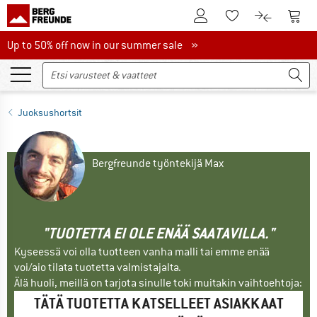
Tästä asiakastilille
Tästä
Tästä toivelistalle
Tästä tuott
Up to 50% off now in our summer sale
Up to 50% off now in our summer sale »
Juoksushortsit
Bergfreunde työntekijä Max
"TUOTETTA EI OLE ENÄÄ SAATAVILLA."
Kyseessä voi olla tuotteen vanha malli tai emme enää
voi/aio tilata tuotetta valmistajalta.
Älä huoli, meillä on tarjota sinulle toki muitakin vaihtoehtoja:
TÄTÄ TUOTETTA KATSELLEET ASIAKKAAT