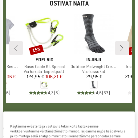
OSTIVAT NÄITÄ
%
15%
20
Alennus
Alen
NIA
MERKKI
EDELRID
MERKKI
INJINJI
M
N
nsibili-Tee
Tuote
Basis Cable Kit Special
Tuote
Outdoor Midweight Crew Wool
Tuote
Trail R
ryhmä
at
Tuoteryhmä
Via ferrata -kiipeilysetti
Tuoteryhmä
Vaellussukat
Tu
Juo
nta
ennettu hinta
35,06 €
124,95 €
Hinta
Alennettu hinta
106,21 €
29,95 €
Hinta
219,9
4,0
(
6
)
4,7
(
3
)
4,6
(
33
)
ASICS
-
Core Sprinter - Juoksutrikoot
Käytämme evästeitä ja vastaavia tekniikoita taataksemme
verkkosivustomme välttämättömät toiminnot. Tarjoamme myös lisäpalveluja
ja -toimintoja sekä analysoimme tietoliikennettämme personoidaksemme
2,0
(1)