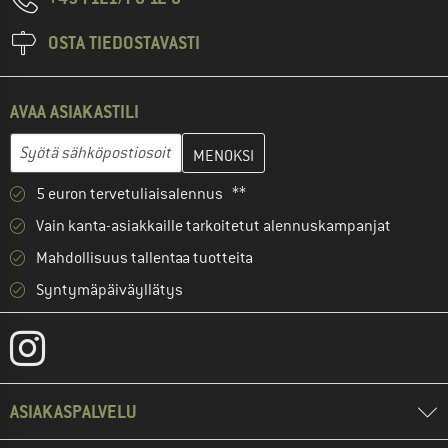
OSTA TIEDOSTAVASTI
AVAA ASIAKASTILI
Anna sähköpostiosoitteesi ja luo seuraavassa vaiheessa asiakast
Sähköpostiosoite
5 euron tervetuliaisalennus **
Vain kanta-asiakkaille tarkoitetut alennuskampanjat
Mahdollisuus tallentaa tuotteita
Syntymäpäiväyllätys
ASIAKASPALVELU