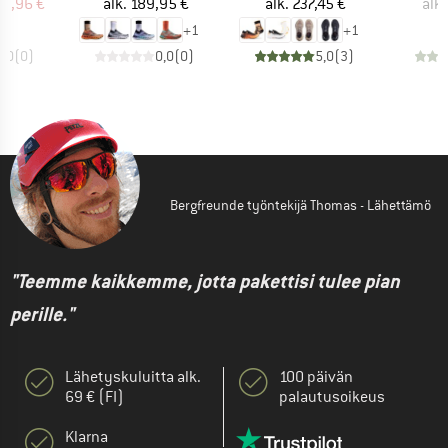
nta
ennettu hinta
Hinta
Hinta
79,96 €
alk.
189,95 €
alk.
237,45 €
alk.
+
1
+
1
0,0
(
0
)
0,0
(
0
)
5,0
(
3
)
Bergfreunde työntekijä Thomas - Lähettämö
"Teemme kaikkemme, jotta pakettisi tulee pian
perille."
Lähetyskuluitta alk.
100 päivän
69 € (FI)
palautusoikeus
Klarna