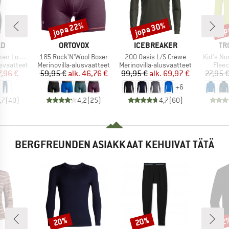
jopa 22%
jopa 30%
jop
Alennus
Alennus
Alen
I
MERKKI
MERKKI
ME
LD
ORTOVOX
ICEBREAKER
TR
Tuote
Tuote
Tuote
ng Johns
185 Rock'N'Wool Boxer
200 Oasis L/S Crewe
Kid's No
Tuoteryhmä
Tuoteryhmä
Tuot
usvaatteet
Merinovilla-alusvaatteet
Merinovilla-alusvaatteet
Fleec
nta
ennettu hinta
Hinta
Alennettu hinta
Hinta
Alennettu hinta
7,96 €
59,95 €
alk.
46,76 €
99,95 €
alk.
69,97 €
27,95 
+
6
,7
(
40
)
4,2
(
25
)
4,7
(
60
)
BERGFREUNDEN ASIAKKAAT KEHUIVAT TÄTÄ
20%
20%
22
Alennus
Alennus
Alen