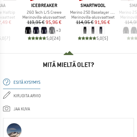
I
MERKKI
MERKKI
MER
RAA
ICEBREAKER
SMARTWOOL
SM
Tuote
Tuote
Tuote
 Halfzip
260 Tech L/S Crewe
Merino 250 Baselayer Bottom Boxed
Merino 250 Ba
Tuoteryhmä
Tuoteryhmä
Tuotery
vaatteet
Merinovilla-alusvaatteet
Merinovilla-alusvaatteet
Merinovil
nta
ennettu hinta
Hinta
Alennettu hinta
Hinta
Alennettu hinta
,49 €
119,95 €
95,96 €
114,95 €
91,96 €
114,9
+
3
5,0
(
7
)
5,0
(
24
)
5,0
(
5
)
MITÄ MIELTÄ OLET?
ESITÄ KYSYMYS
KIRJOITA ARVIO
JAA KUVA