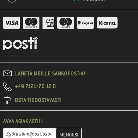
LÄHETÄ MEILLE SÄHKÖPOSTIA!
+49 7121/70 12 0
OSTA TIEDOSTAVASTI
AVAA ASIAKASTILI
Anna sähköpostiosoitteesi ja luo seuraavassa vaiheessa asiakast
Sähköpostiosoite