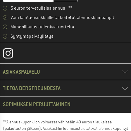
5 euron tervetuliaisalennus **
Vain kanta-asiakkaille tarkoitetut alennuskampanjat
Mahdollisuus tallentaa tuotteita
Syntymäpäiväyllätys
ASIAKASPALVELU
TIETOA BERGFREUNDESTA
SOPIMUKSEN PERUUTTAMINEN
**Alennuskuponki on voimassa vähintään 40 euron tilauksissa
(palautusten jälkeen). Asiakastilin luomisesta saatavat alennuskupongit