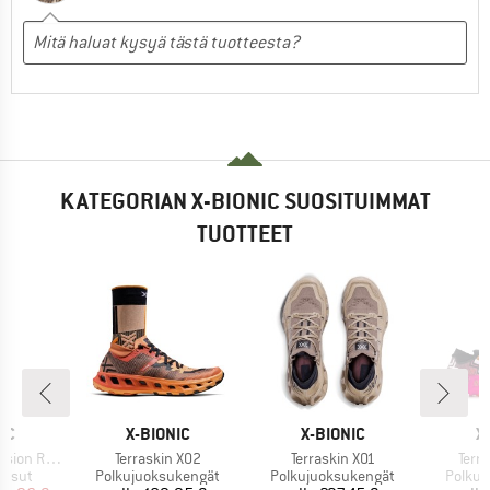
KATEGORIAN X-BIONIC SUOSITUIMMAT
TUOTTEET
I
MERKKI
MERKKI
M
IC
X-BIONIC
X-BIONIC
X
Tuote
Tuote
Tuot
 Bib Shorts
Terraskin X02
Terraskin X01
Terr
mä
Tuoteryhmä
Tuoteryhmä
Tuote
ousut
Polkujuoksukengät
Polkujuoksukengät
Polkuj