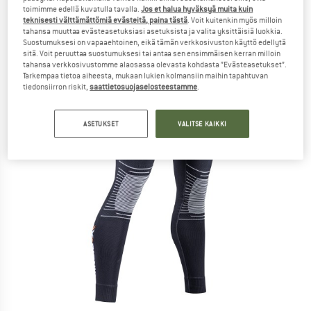
toimimme edellä kuvatulla tavalla.
Jos et halua hyväksyä muita kuin
teknisesti välttämättömiä evästeitä, paina tästä
. Voit kuitenkin myös milloin
tahansa muuttaa evästeasetuksiasi asetuksista ja valita yksittäisiä luokkia.
Suostumuksesi on vapaaehtoinen, eikä tämän verkkosivuston käyttö edellytä
sitä. Voit peruuttaa suostumuksesi tai antaa sen ensimmäisen kerran milloin
tahansa verkkosivustomme alaosassa olevasta kohdasta ”Evästeasetukset”.
Tarkempaa tietoa aiheesta, mukaan lukien kolmansiin maihin tapahtuvan
tiedonsiirron riskit,
saattietosuojaselosteestamme
.
ASETUKSET
VALITSE KAIKKI