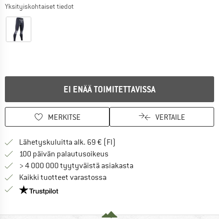
Yksityiskohtaiset tiedot
EI ENÄÄ TOIMITETTAVISSA
MERKITSE
VERTAILE
Löydä toimitustiedot täältä! A
Lähetyskuluitta alk. 69 € (FI)
Siirry palautusoikeuteen täältä A
100 päivän palautusoikeus
> 4 000 000 tyytyväistä asiakasta
Kaikki tuotteet varastossa
Meillä on Trustpilot -sertifiointi - lue lisää tästä!