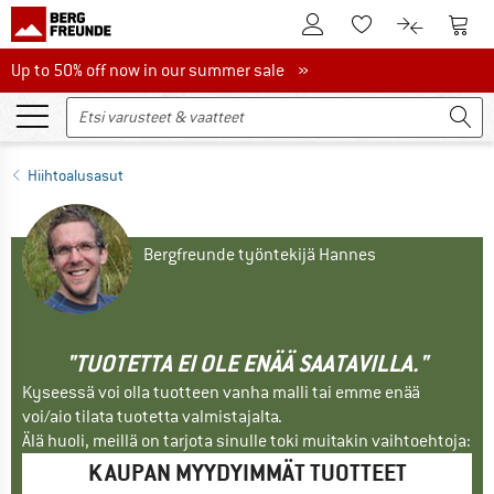
Tästä asiakastilille
Tästä
Tästä toivelistalle
Tästä tuott
Up to 50% off now in our summer sale
Up to 50% off now in our summer sale »
Hiihtoalusasut
Bergfreunde työntekijä Hannes
"TUOTETTA EI OLE ENÄÄ SAATAVILLA."
Kyseessä voi olla tuotteen vanha malli tai emme enää
voi/aio tilata tuotetta valmistajalta.
Älä huoli, meillä on tarjota sinulle toki muitakin vaihtoehtoja:
KAUPAN MYYDYIMMÄT TUOTTEET