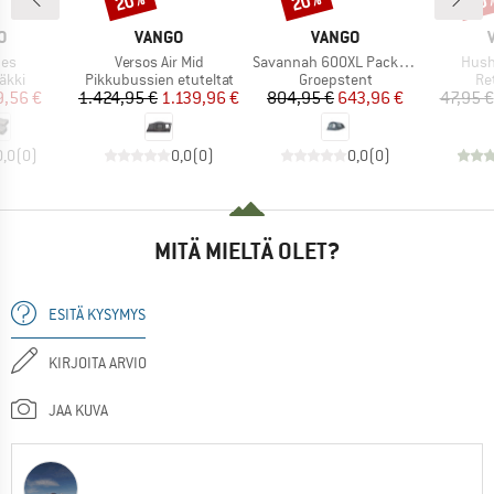
20%
20%
20
KI
MERKKI
MERKKI
O
VANGO
VANGO
Tuote
Tuote
Tuote
bes
Versos Air Mid
Savannah 600XL Package
Hus
hmä
Tuoteryhmä
Tuoteryhmä
Tu
äkki
Pikkubussien etuteltat
Groepstent
Re
nta
ennettu hinta
Hinta
Alennettu hinta
Hinta
Alennettu hinta
9,56 €
1.424,95 €
1.139,96 €
804,95 €
643,96 €
47,95 €
0,0
(
0
)
0,0
(
0
)
0,0
(
0
)
MITÄ MIELTÄ OLET?
ESITÄ KYSYMYS
KIRJOITA ARVIO
JAA KUVA