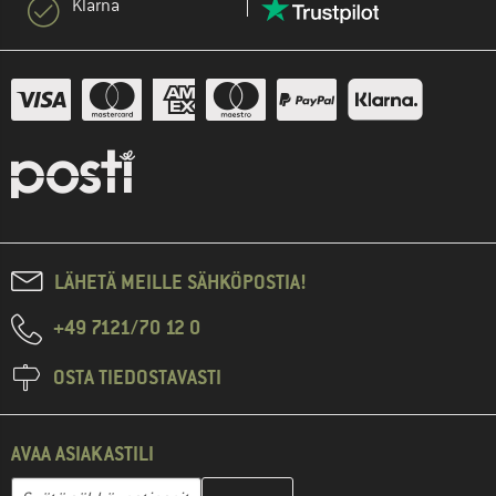
Klarna
LÄHETÄ MEILLE SÄHKÖPOSTIA!
+49 7121/70 12 0
OSTA TIEDOSTAVASTI
AVAA ASIAKASTILI
Anna sähköpostiosoitteesi ja luo seuraavassa vaiheessa asiakast
Sähköpostiosoite