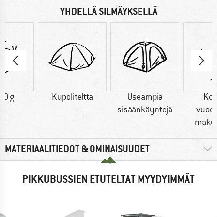
YHDELLÄ SILMÄYKSELLÄ
00 g
Kupoliteltta
Useampia
Ko
sisäänkäyntejä
vuod
maku
MATERIAALITIEDOT & OMINAISUUDET
PIKKUBUSSIEN ETUTELTAT MYYDYIMMÄT