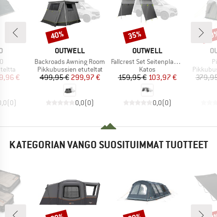
40%
35%
30
Alennus
Alennus
Alen
KI
MERKKI
MERKKI
M
O
OUTWELL
OUTWELL
O
Tuote
Tuote
T
00
Backroads Awning Room
Fallcrest Set Seitenplanen
Pi
ä
Tuoteryhmä
Tuoteryhmä
Tuotery
teltta
Pikkubussien etuteltat
Katos
Pikkubus
nta
ennettu hinta
Hinta
Alennettu hinta
Hinta
Alennettu hinta
9,96 €
499,95 €
299,97 €
159,95 €
103,97 €
379,95
0,0
(
0
)
0,0
(
0
)
0,0
(
0
)
KATEGORIAN VANGO SUOSITUIMMAT TUOTTEET
Alennus
Alennus
Alen