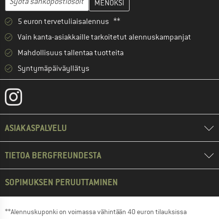
5 euron tervetuliaisalennus **
Vain kanta-asiakkaille tarkoitetut alennuskampanjat
Mahdollisuus tallentaa tuotteita
Syntymäpäiväyllätys
ASIAKASPALVELU
TIETOA BERGFREUNDESTA
SOPIMUKSEN PERUUTTAMINEN
**Alennuskuponki on voimassa vähintään 40 euron tilauksissa