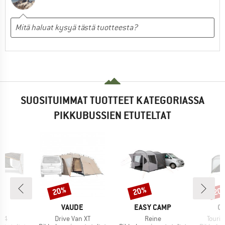
SUOSITUIMMAT TUOTTEET KATEGORIASSA
PIKKUBUSSIEN ETUTELTAT
20%
20%
20
Alennus
Alennus
Alen
KI
MERKKI
MERKKI
M
Y
VAUDE
EASY CAMP
O
Tuote
Tuote
Tuote
e 4
Drive Van XT
Reine
Tourin