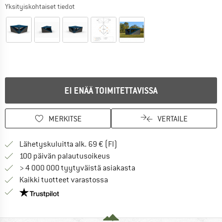
Yksityiskohtaiset tiedot
EI ENÄÄ TOIMITETTAVISSA
MERKITSE
VERTAILE
Löydä toimitustiedot täältä! A
Lähetyskuluitta alk. 69 € (FI)
Siirry palautusoikeuteen täältä A
100 päivän palautusoikeus
> 4 000 000 tyytyväistä asiakasta
Kaikki tuotteet varastossa
Meillä on Trustpilot -sertifiointi - lue lisää tästä!