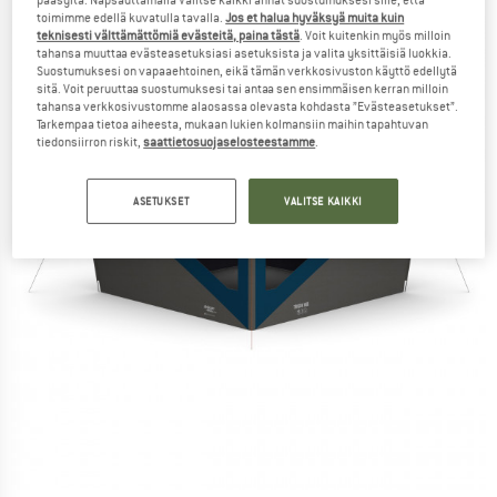
toimimme edellä kuvatulla tavalla.
Jos et halua hyväksyä muita kuin
teknisesti välttämättömiä evästeitä, paina tästä
. Voit kuitenkin myös milloin
tahansa muuttaa evästeasetuksiasi asetuksista ja valita yksittäisiä luokkia.
Suostumuksesi on vapaaehtoinen, eikä tämän verkkosivuston käyttö edellytä
sitä. Voit peruuttaa suostumuksesi tai antaa sen ensimmäisen kerran milloin
tahansa verkkosivustomme alaosassa olevasta kohdasta ”Evästeasetukset”.
Tarkempaa tietoa aiheesta, mukaan lukien kolmansiin maihin tapahtuvan
tiedonsiirron riskit,
saattietosuojaselosteestamme
.
ASETUKSET
VALITSE KAIKKI