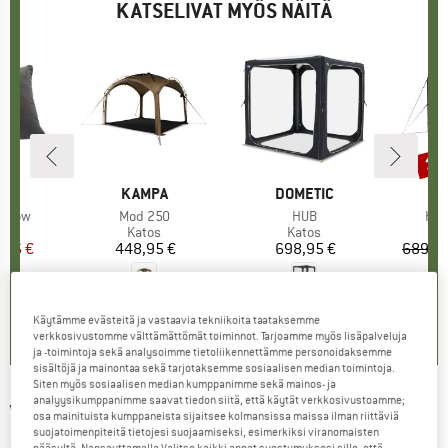
KATSELIVAT MYÖS NÄITÄ
10
Alen
KI
O
MERKKI
KAMPA
MERKKI
DOMETIC
M
D
illow
Tuote
Mod 250
Tuote
HUB
Tuo
HUB
eryhmä
y
Tuoteryhmä
Katos
Tuoteryhmä
Katos
nta
ennettu hinta
1,16 €
448,95 €
Hinta
698,95 €
Hinta
689,95
0,0
(
0
)
0,0
(
0
)
0,0
(
0
)
Käytämme evästeitä ja vastaavia tekniikoita taataksemme
verkkosivustomme välttämättömät toiminnot. Tarjoamme myös lisäpalveluja
ja -toimintoja sekä analysoimme tietoliikennettämme personoidaksemme
sisältöjä ja mainontaa sekä tarjotaksemme sosiaalisen median toimintoja.
Siten myös sosiaalisen median kumppanimme sekä mainos- ja
analyysikumppanimme saavat tiedon siitä, että käytät verkkosivustoamme;
VANGO
-
Trigon Airhub - Groepstent
osa mainituista kumppaneista sijaitsee kolmansissa maissa ilman riittäviä
suojatoimenpiteitä tietojesi suojaamiseksi, esimerkiksi viranomaisten
(0)
pääsyltä. Napsauttamalla Valitse kaikki annat suostumuksesi sille, että