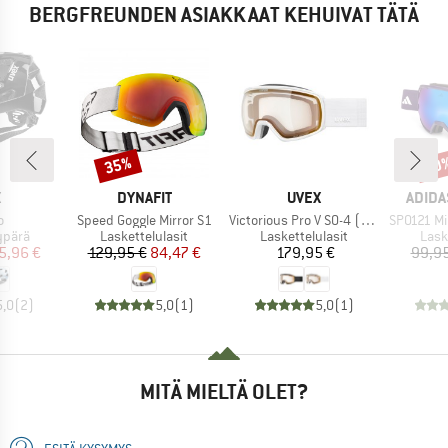
BERGFREUNDEN ASIAKKAAT KEHUIVAT TÄTÄ
35%
10
Alennus
Alen
KI
MERKKI
MERKKI
MERKK
X
DYNAFIT
UVEX
ADIDA
Tuote
Tuote
Tuote
o
Speed Goggle Mirror S1
Victorious Pro V S0-4 (VLT 7-81%)
SP0121 Mirr
mä
Tuoteryhmä
Tuoteryhmä
Tuot
ypärä
Laskettelulasit
Laskettelulasit
Lask
nta
ennettu hinta
Hinta
Alennettu hinta
Hinta
5,96 €
129,95 €
84,47 €
179,95 €
99,95
5,0
(
2
)
5,0
(
1
)
5,0
(
1
)
MITÄ MIELTÄ OLET?