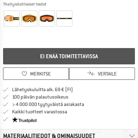
Yksityiskohtaiset tiedot
EI ENÄÄ TOIMITETTAVISSA
MERKITSE
VERTAILE
Löydä toimitustiedot täältä! A
Lähetyskuluitta alk. 69 € (FI)
Siirry palautusoikeuteen täältä A
100 päivän palautusoikeus
> 4 000 000 tyytyväistä asiakasta
Kaikki tuotteet varastossa
Meillä on Trustpilot -sertifiointi - lue lisää tästä!
MATERIAALITIEDOT & OMINAISUUDET