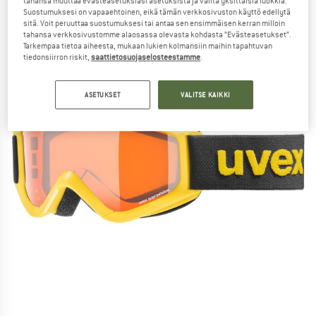
tahansa muuttaa evästeasetuksiasi asetuksista ja valita yksittäisiä luokkia.
Suostumuksesi on vapaaehtoinen, eikä tämän verkkosivuston käyttö edellytä
sitä. Voit peruuttaa suostumuksesi tai antaa sen ensimmäisen kerran milloin
tahansa verkkosivustomme alaosassa olevasta kohdasta ”Evästeasetukset”.
Tarkempaa tietoa aiheesta, mukaan lukien kolmansiin maihin tapahtuvan
tiedonsiirron riskit,
saattietosuojaselosteestamme
.
ASETUKSET
VALITSE KAIKKI