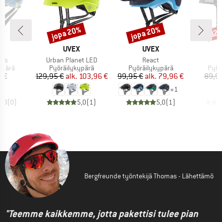
jopa 20%
jopa 20%
Alennus
Alennus
Alen
12
KI
MERKKI
MERKKI
X
UVEX
UVEX
Tuote
Tuote
ips
Urban Planet LED
React
mä
Tuoteryhmä
Tuoteryhmä
Tuot
ypärä
Pyöräilykypärä
Pyöräilykypärä
Pyör
nta
Hinta
Alennettu hinta
Hinta
Alennettu hinta
 €
129,95 €
alk.
103,96 €
99,95 €
alk.
79,96 €
89,9
+
1
0,0
(
0
)
5,0
(
1
)
5,0
(
1
)
Bergfreunde työntekijä Thomas - Lähettämö
"Teemme kaikkemme, jotta pakettisi tulee pian