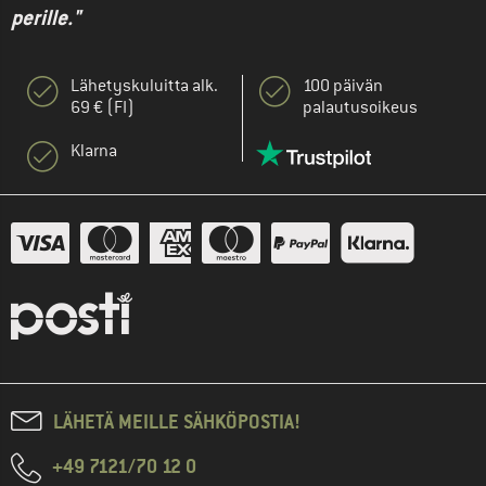
perille."
Lähetyskuluitta alk.
100 päivän
69 € (FI)
palautusoikeus
Klarna
LÄHETÄ MEILLE SÄHKÖPOSTIA!
+49 7121/70 12 0