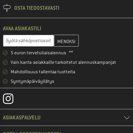
OSTA TIEDOSTAVASTI
AVAA ASIAKASTILI
Anna sähköpostiosoitteesi ja luo seuraavassa vaiheessa asiakast
Sähköpostiosoite
5 euron tervetuliaisalennus **
Vain kanta-asiakkaille tarkoitetut alennuskampanjat
Mahdollisuus tallentaa tuotteita
Syntymäpäiväyllätys
ASIAKASPALVELU