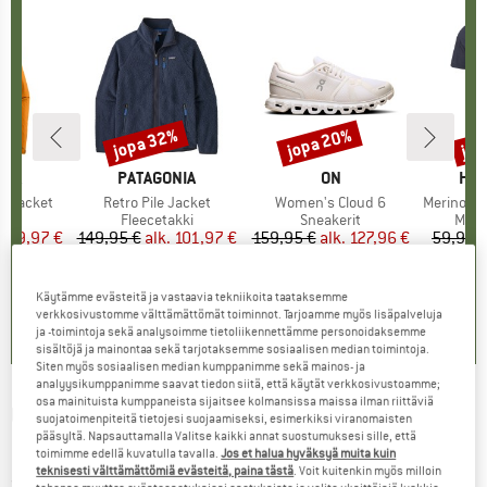
%
jopa 32%
jopa 20%
jop
Alennus
Alennus
Alen
NIA
MERKKI
PATAGONIA
MERKKI
ON
MER
HEB
3L Jacket
Tuote
Retro Pile Jacket
Tuote
Women's Cloud 6
Tuote
MerinoMix150 Pi
yhmä
kki
Tuoteryhmä
Fleecetakki
Tuoteryhmä
Sneakerit
Tuot
Merin
nta
ennettu hinta
139,97 €
149,95 €
alk.
Hinta
Alennettu hinta
101,97 €
159,95 €
alk.
Hinta
Alennettu hinta
127,96 €
59,95 
+
8
+
1
+
10
,7
(
79
)
4,6
(
71
)
4,7
(
48
)
Käytämme evästeitä ja vastaavia tekniikoita taataksemme
verkkosivustomme välttämättömät toiminnot. Tarjoamme myös lisäpalveluja
ja -toimintoja sekä analysoimme tietoliikennettämme personoidaksemme
sisältöjä ja mainontaa sekä tarjotaksemme sosiaalisen median toimintoja.
Siten myös sosiaalisen median kumppanimme sekä mainos- ja
analyysikumppanimme saavat tiedon siitä, että käytät verkkosivustoamme;
osa mainituista kumppaneista sijaitsee kolmansissa maissa ilman riittäviä
UVEX
-
Kid's Speedy Pro S2 (VLT 25%) -
suojatoimenpiteitä tietojesi suojaamiseksi, esimerkiksi viranomaisten
pääsyltä. Napsauttamalla Valitse kaikki annat suostumuksesi sille, että
Laskettelulasit
toimimme edellä kuvatulla tavalla.
Jos et halua hyväksyä muita kuin
teknisesti välttämättömiä evästeitä, paina tästä
. Voit kuitenkin myös milloin
(0)