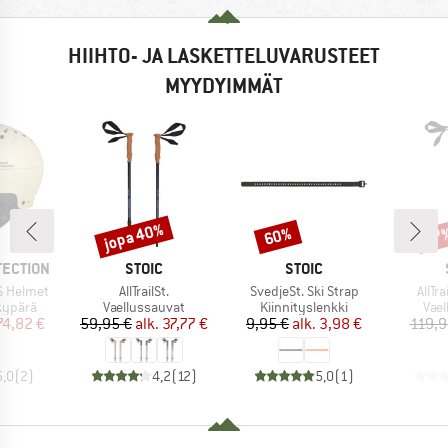
HIIHTO- JA LASKETTELUVARUSTEET
MYYDYIMMÄT
jopa 40%
60%
47
Alennus
Alennus
Alen
MERKKI
MERKKI
TECTION
STOIC
STOIC
Tuote
Tuote
Tuote
S Helmet
AllTrailSt.
SvedjeSt. Ski Strap
AllTr
ä
Tuoteryhmä
Tuoteryhmä
Tuo
kypärä
Vaellussauvat
Kiinnityslenkki
Vae
nta
ennettu hinta
Hinta
Alennettu hinta
Hinta
Alennettu hinta
74,82 €
59,95 €
alk.
37,77 €
9,95 €
alk.
3,98 €
119,9
5,0
(
2
)
4,2
(
12
)
5,0
(
1
)