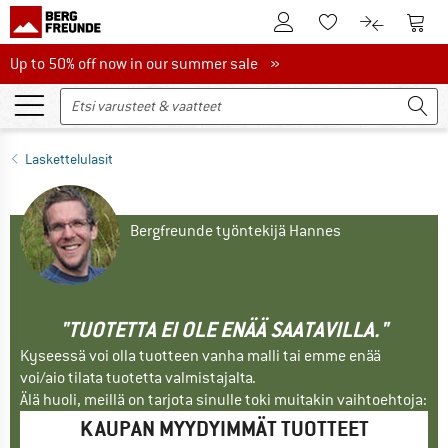
Tästä asiakastilille
Tästä
Tästä toivelistalle
Tästä tuott
Up to 50% off now in our summer sale
Up to 50% off now in our summer sale »
Laskettelulasit
Bergfreunde työntekijä Hannes
"TUOTETTA EI OLE ENÄÄ SAATAVILLA."
Kyseessä voi olla tuotteen vanha malli tai emme enää
voi/aio tilata tuotetta valmistajalta.
Älä huoli, meillä on tarjota sinulle toki muitakin vaihtoehtoja:
KAUPAN MYYDYIMMÄT TUOTTEET