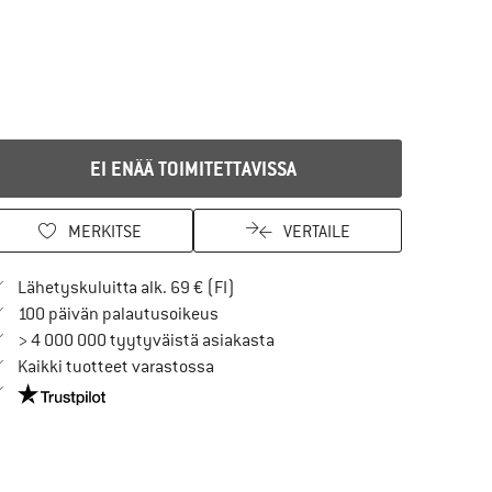
EI ENÄÄ TOIMITETTAVISSA
MERKITSE
VERTAILE
Löydä toimitustiedot täältä! Avaut
Lähetyskuluitta alk. 69 € (FI)
Siirry palautusoikeuteen täältä Avau
100 päivän palautusoikeus
> 4 000 000 tyytyväistä asiakasta
Kaikki tuotteet varastossa
Meillä on Trustpilot -sertifiointi - lue lisää tästä!