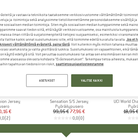
steitä ja vastaavia tekniikoita taataksemme verkkosivustomme välttämättömät toiminnot
veluja ja -toimintoja sekä analysoimme tietoliikennettämme personoidaksemme sisältöjä ja
e sosiaalisen median toimintoja. Siten myös sosiaalisen median kumppanimme sekä mainos
panimme saavat tiedon siitä, että käytät verkkosivustoamme; osa mainituista kumppaneist
maissa ilman riittäviä suojatoimenpiteitä tietojesi suojaamiseksi, esimerkiksi viranomaist
la Valitse kaikki annat suostumuksesi sille, että toimimme edellä kuvatulla tavalla.
Jos et 
knisesti välttämättömiä evästeitä, paina tästä
. Voit kuitenkin myös milloin tahansa muuttaa
siasi asetuksista ja valita yksittäisiä luokkia. Suostumuksesi on vapaaehtoinen, eikä tämä
on käyttö edellytä sitä. Voit peruuttaa suostumuksesi tai antaa sen ensimmäisen kerran mil
omme alaosassa olevasta kohdasta ”Evästeasetukset”. Tarkempaa tietoa aiheesta, mukaan
ihin tapahtuvan tiedonsiirron riskit,
saattietosuojaselosteestamme
.
jopa 22%
22%
Alennus
Alennus
ASETUKSET
VALITSE KAIKKI
+
4
KI
NI
MERKKI
SANTINI
M
S
pion Jersey
Tuote
Sensation S/S Jersey
Tuote
UCI World Ch
mä
usero
Tuoteryhmä
Pyöräilypusero
Tuot
Pyörä
nta
ennettu hinta
0,16 €
99,95 €
Hinta
Alennettu hinta
77,96 €
18,95 
3,0
(
2
)
0,0
(
0
)