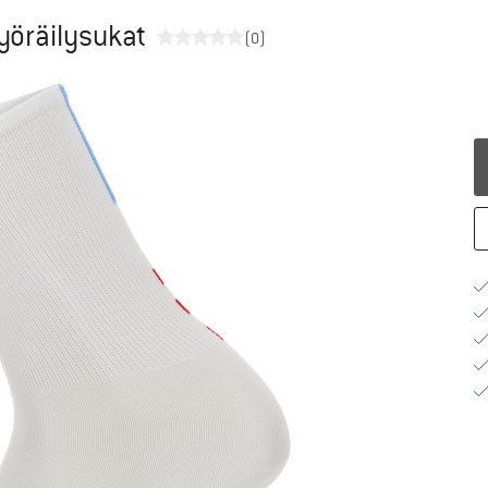
yöräilysukat
(0)