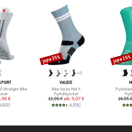
jopa 35%
jopa 15%
Alennus
Alennus
+
1
MERKKI
M
SPORT
VAUDE
M
Tuote
Tuote
 Ultralight Bike
Bike Socks Mid II
Pushbike
mä
Tuoteryhmä
Tuo
ukat
Pyöräilysukat
Pyö
nta
ennettu hinta
Hinta
Alennettu hinta
,96 €
13,95 €
alk.
9,07 €
14,95 
0,0
(
0
)
4,3
(
6
)