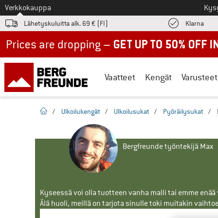
Tästä siirtyäksesi
Verkkokauppa
Kys
Löyd
Lähetyskuluitta alk. 69 € (FI)
Klarna
Up to 50% off now in our summer sale
Vaatteet
Kengät
Varusteet
Kotisivu
/
Ulkoilukengät
/
Ulkoilusukat
/
Pyöräilysukat
/
Bergfreunde työntekijä Max
Kyseessä voi olla tuotteen vanha malli tai emme enää vo
Älä huoli, meillä on tarjota sinulle toki muitakin vaihto