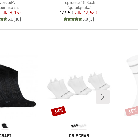
ote
Tuote
veretoM.
Espresso 18 Sock
eryhmä
Tuoteryhmä
toimisukat
Pyöräilysukat
Hinta
Alennettu hinta
Hinta
Alennettu hinta
€
alk.
8,46 €
17,95 €
alk.
12,57 €
5,0
(
10
)
5,0
(
1
)
14%
15%
Alennus
Alenn
MERKKI
MERKKI
CRAFT
GRIPGRAB