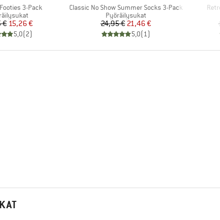
Tuote
Tuot
 Footies 3-Pack
Classic No Show Summer Socks 3-Pack
Retr
teryhmä
Tuoteryhmä
räilysukat
Pyöräilysukat
Hinta
Alennettu hinta
Hinta
Alennettu hinta
 €
15,26 €
24,95 €
21,46 €
5,0
(
2
)
5,0
(
1
)
UKAT