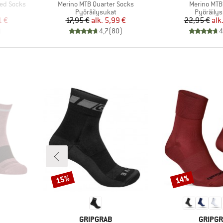
Tuote
Tuote
ted Socks
Merino MTB Quarter Socks
Merino MTB
Tuoteryhmä
Tuoteryh
Pyöräilysukat
Pyöräilys
tu hinta
Hinta
Alennettu hinta
Hi
Al
1 €
17,95 €
alk.
5,99 €
22,95 €
alk
)
4,7
(
80
)
4
15%
14%
Alennus
Alennus
MERKKI
MERKK
GRIPGRAB
GRIPG