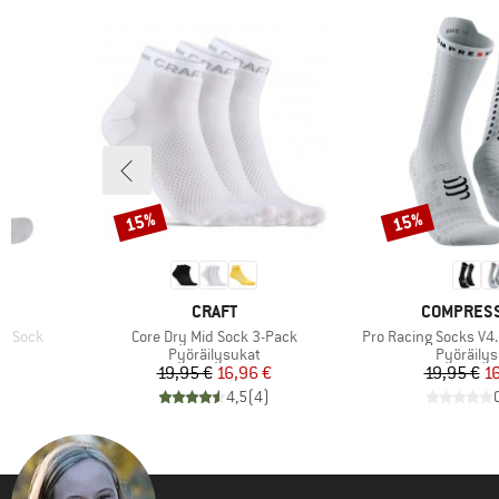
15%
15%
Alennus
Alennus
1
MERKKI
MERKKI
CRAFT
COMPRES
Tuote
Tuote
2 Sock
Core Dry Mid Sock 3-Pack
Pro Racing Socks V4.0
Tuoteryhmä
Tuoteryh
Pyöräilysukat
Pyöräilys
tu hinta
Hinta
Alennettu hinta
Hi
Al
€
19,95 €
16,96 €
19,95 €
16
)
4,5
(
4
)