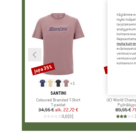
Käytämme evä
myös lisäpal
tarjotaksemm
analyysikump
kolmansissa 
Napsauttamal
muita kuin te
evästeasetuk
verkkosivust
verkkosivust
kolmansiin ma
jopa 35%
22%
Alennus
Alennus
+
1
MERKKI
SANTINI
MERK
SANTI
Tuote
Coloured Branded T-Shirt
Tuote
UCI World Cham
Tuoteryhmä
T-paidat
Tuoteryh
Pyöräilyp
34,95 €
alk.
Hinta
Alennettu hinta
22,72 €
89,95 €
Hi
Al
7
0,0
(
0
)