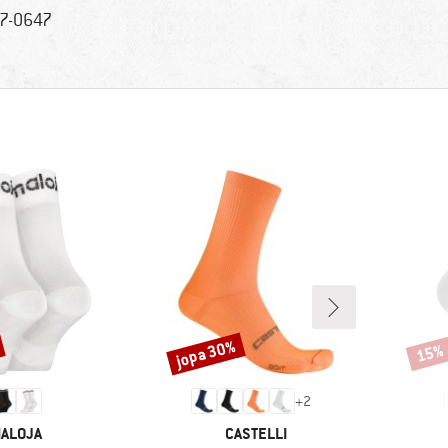
7-0647
jopa 30%
15%
Alennus
Alenn
+
2
ERKKI
MERKKI
ALOJA
CASTELLI