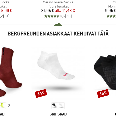
Tuote
Tu
 Socks
Merino Gravel Socks
Ro
mä
Tuoteryhmä
Tuot
ukat
Pyöräilysukat
Moni
nta
ennettu hinta
Hinta
Alennettu hinta
.
5,99 €
21,95 €
alk.
11,48 €
9,95 
,7
(
63
)
4,6
(
76
)
BERGFREUNDEN ASIAKKAAT KEHUIVAT TÄTÄ
14%
15%
Alennus
Alennus
+
2
I
MERKKI
RAB
GRIPGRAB