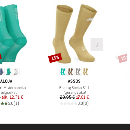
15%
15%
Alennus
Alenn
ERKKI
MERKKI
ALOJA
ASSOS
Tuote
rsM. Aerosocks
Racing Socks S11
teryhmä
Tuoteryhmä
räilysukat
Pyöräilysukat
Hinta
Alennettu hinta
Hinta
Alennettu hinta
€
alk.
12,71 €
20,95 €
17,81 €
5,0
(
1
)
0,0
(
0
)