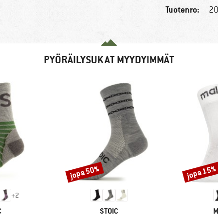
Tuotenro:
20
PYÖRÄILYSUKAT MYYDYIMMÄT
jopa 50%
jopa 15%
Alennus
Alennus
+
2
KI
MERKKI
M
C
STOIC
M