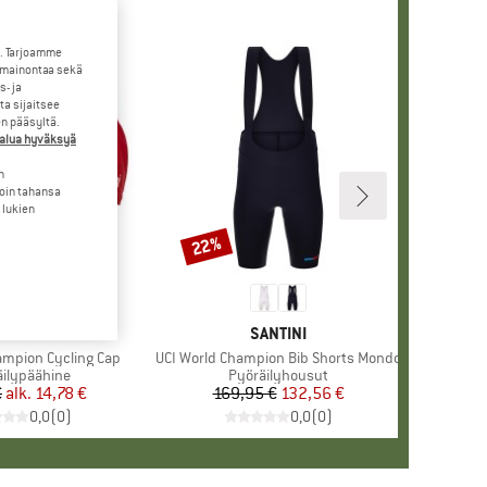
. Tarjoamme
 mainontaa sekä
- ja
a sijaitsee
en pääsyltä.
halua hyväksyä
n
loin tahansa
 lukien
22%
Alennus
+
1
ERKKI
ANTINI
MERKKI
SANTINI
ampion Cycling Cap
Tuote
UCI World Champion Bib Shorts Mondo
eryhmä
ilypäähine
Tuoteryhmä
Pyöräilyhousut
€
alk.
Hinta
Alennettu hinta
14,78 €
169,95 €
Hinta
Alennettu hinta
132,56 €
0,0
(
0
)
0,0
(
0
)