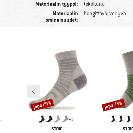
Materiaalin tyyppi:
tekokuitu
Materiaalin
hengittävä, venyvä
ominaisuudet:
jopa 70%
jopa 75%
Alennus
Alennus
1
+
1
MERKKI
MERK
STOIC
STOI