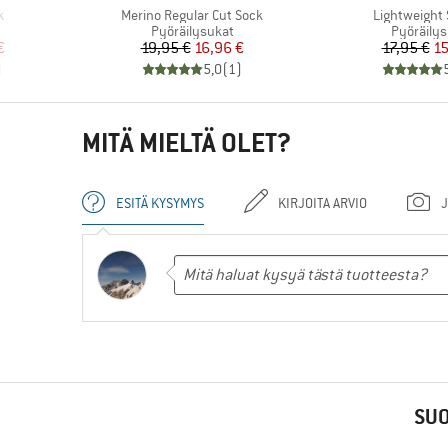
Tuote
Tuote
k
Merino Regular Cut Sock
Lightweight 
Tuoteryhmä
Tuoteryh
Pyöräilysukat
Pyöräilys
tu hinta
Hinta
Alennettu hinta
Hi
Al
€
19,95 €
16,96 €
17,95 €
15
)
5,0
(
1
)
MITÄ MIELTÄ OLET?
ESITÄ KYSYMYS
KIRJOITA ARVIO
J
SUO