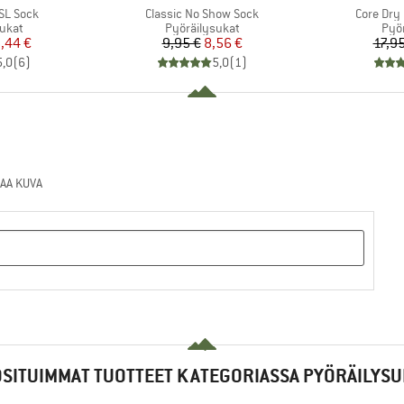
Tuote
Tuote
SL Sock
Classic No Show Sock
Core Dry
mä
Tuoteryhmä
Tuo
ukat
Pyöräilysukat
Pyö
nta
ennettu hinta
Hinta
Alennettu hinta
,44 €
9,95 €
8,56 €
17,95
5,0
(
6
)
5,0
(
1
)
AA KUVA
SITUIMMAT TUOTTEET KATEGORIASSA PYÖRÄILYS