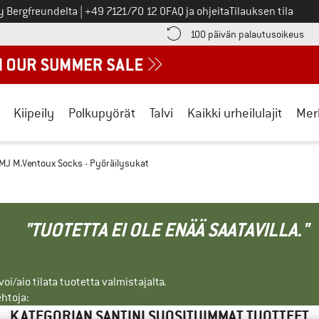
Soita meille
y Bergfreundelta
|
+49 7121/70 12 0
FAQ ja ohjeita
Tilauksen tila
ä maksutiedot täältä! Avautuu tietokentässä
Sii
100 päivän palautusoikeus
Kiipeily
Polkupyörät
Talvi
Kaikki urheilulajit
Mer
MJ M.Ventoux Socks - Pyöräilysukat
"TUOTETTA EI OLE ENÄÄ SAATAVILLA."
i/aio tilata tuotetta valmistajalta.
ehtoja:
KATEGORIAN SANTINI SUOSITUIMMAT TUOTTEET