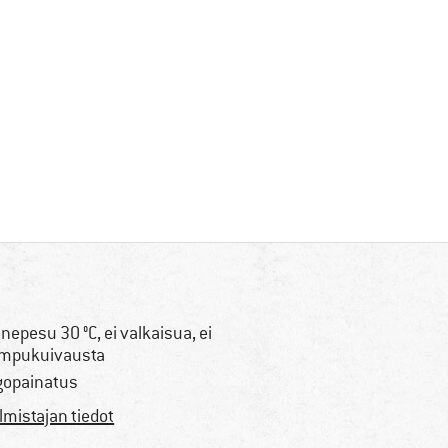
nepesu 30 °C, ei valkaisua, ei
mpukuivausta
gopainatus
lmistajan tiedot