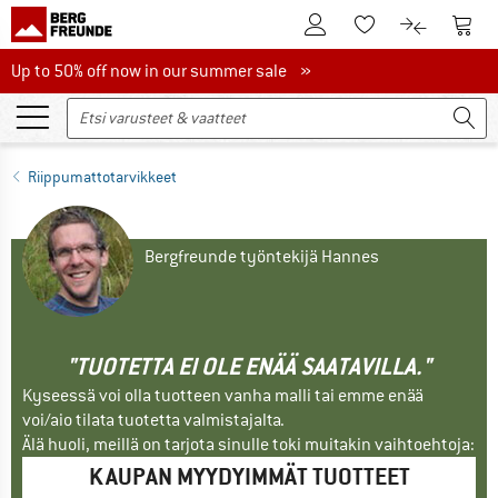
Tästä asiakastilille
Tästä
Tästä toivelistalle
Tästä tuott
Up to 50% off now in our summer sale
Up to 50% off now in our summer sale »
Riippumattotarvikkeet
Bergfreunde työntekijä Hannes
"TUOTETTA EI OLE ENÄÄ SAATAVILLA."
Kyseessä voi olla tuotteen vanha malli tai emme enää
voi/aio tilata tuotetta valmistajalta.
Älä huoli, meillä on tarjota sinulle toki muitakin vaihtoehtoja:
KAUPAN MYYDYIMMÄT TUOTTEET