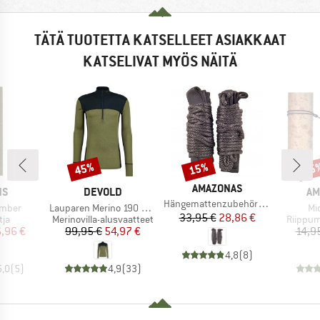
TÄTÄ TUOTETTA KATSELLEET ASIAKKAAT
KATSELIVAT MYÖS NÄITÄ
45%
15%
15
Alennus
Alennus
Alen
MERKKI
AMAZONAS
I
MERKKI
ME
NS
DEVOLD
AM
Tuote
Hängemattenzubehör Adventure-Rope
Tuote
Tu
umber
Lauparen Merino 190 Zip Neck
Mi
Hinta
Alennettu hinta
33,95 €
28,86 €
yhmä
Tuoteryhmä
Tuoter
tja
Merinovilla-alusvaatteet
Riippum
nta
ennettu hinta
Hinta
Alennettu hinta
,96 €
99,95 €
54,97 €
14,9
4,8
(
8
)
5,0
(
5
)
4,9
(
33
)