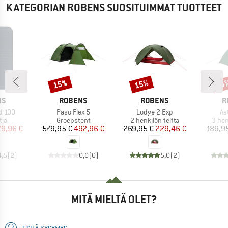
KATEGORIAN ROBENS SUOSITUIMMAT TUOTTEET
15%
15%
15
Alennus
Alennus
Alen
I
MERKKI
MERKKI
M
NS
ROBENS
ROBENS
R
Tuote
Tuote
Tu
d 100
Paso Flex 5
Lodge 2 Exp
As
yhmä
Tuoteryhmä
Tuoteryhmä
Tuot
tja
Groepstent
2 henkilön teltta
3 hen
nta
ennettu hinta
Hinta
Alennettu hinta
Hinta
Alennettu hinta
79,96 €
579,95 €
492,96 €
269,95 €
229,46 €
189,9
4,5
(
2
)
0,0
(
0
)
5,0
(
2
)
MITÄ MIELTÄ OLET?