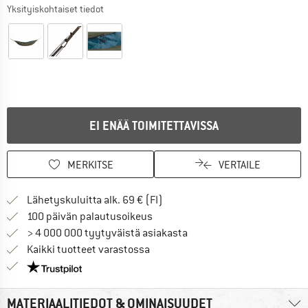
Yksityiskohtaiset tiedot
EI ENÄÄ TOIMITETTAVISSA
MERKITSE
VERTAILE
Löydä toimitustiedot täältä! A
Lähetyskuluitta alk. 69 € (FI)
Siirry palautusoikeuteen täältä A
100 päivän palautusoikeus
> 4 000 000 tyytyväistä asiakasta
Kaikki tuotteet varastossa
Meillä on Trustpilot -sertifiointi - lue lisää tästä!
MATERIAALITIEDOT & OMINAISUUDET