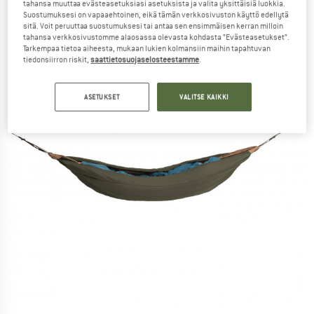
tahansa muuttaa evästeasetuksiasi asetuksista ja valita yksittäisiä luokkia.
Suostumuksesi on vapaaehtoinen, eikä tämän verkkosivuston käyttö edellytä
sitä. Voit peruuttaa suostumuksesi tai antaa sen ensimmäisen kerran milloin
tahansa verkkosivustomme alaosassa olevasta kohdasta ”Evästeasetukset”.
Tarkempaa tietoa aiheesta, mukaan lukien kolmansiin maihin tapahtuvan
tiedonsiirron riskit,
saattietosuojaselosteestamme
.
ASETUKSET
VALITSE KAIKKI