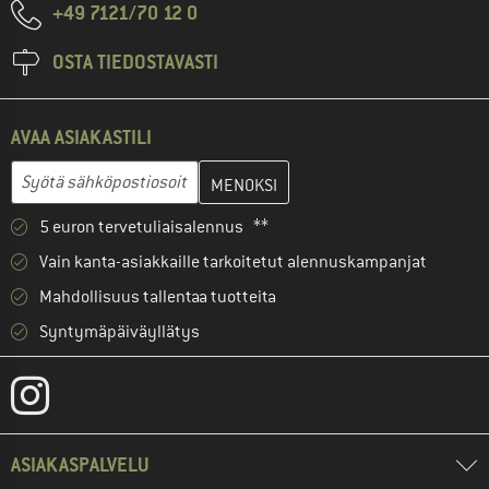
+49 7121/70 12 0
OSTA TIEDOSTAVASTI
AVAA ASIAKASTILI
Anna sähköpostiosoitteesi ja luo seuraavassa vaiheessa asiakast
Sähköpostiosoite
5 euron tervetuliaisalennus **
Vain kanta-asiakkaille tarkoitetut alennuskampanjat
Mahdollisuus tallentaa tuotteita
Syntymäpäiväyllätys
ASIAKASPALVELU