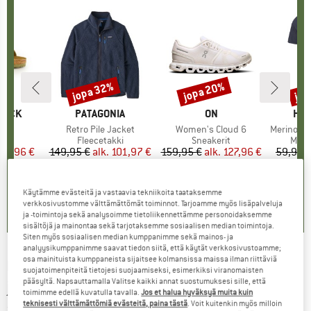
%
jopa 32%
jopa 20%
jop
Alennus
Alennus
Alen
TOCK
MERKKI
PATAGONIA
MERKKI
ON
MER
HEB
 BF
Tuote
Retro Pile Jacket
Tuote
Women's Cloud 6
Tuote
MerinoMix150 Pi
yhmä
it
Tuoteryhmä
Fleecetakki
Tuoteryhmä
Sneakerit
Tuot
Merin
nta
ennettu hinta
71,96 €
149,95 €
alk.
Hinta
Alennettu hinta
101,97 €
159,95 €
alk.
Hinta
Alennettu hinta
127,96 €
59,95 
+
6
+
1
+
9
,8
(
20
)
4,6
(
71
)
4,7
(
48
)
Käytämme evästeitä ja vastaavia tekniikoita taataksemme
verkkosivustomme välttämättömät toiminnot. Tarjoamme myös lisäpalveluja
ja -toimintoja sekä analysoimme tietoliikennettämme personoidaksemme
sisältöjä ja mainontaa sekä tarjotaksemme sosiaalisen median toimintoja.
Siten myös sosiaalisen median kumppanimme sekä mainos- ja
analyysikumppanimme saavat tiedon siitä, että käytät verkkosivustoamme;
osa mainituista kumppaneista sijaitsee kolmansissa maissa ilman riittäviä
ROBENS
-
Trace Underquilt - Riippumaton
suojatoimenpiteitä tietojesi suojaamiseksi, esimerkiksi viranomaisten
pääsyltä. Napsauttamalla Valitse kaikki annat suostumuksesi sille, että
jatkokappale
toimimme edellä kuvatulla tavalla.
Jos et halua hyväksyä muita kuin
teknisesti välttämättömiä evästeitä, paina tästä
. Voit kuitenkin myös milloin
(0)