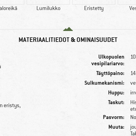
aloreikä
Lumilukko
Eristetty
Ves
MATERIAALITIEDOT & OMINAISUUDET
Ulkopuolen
10
vesipilariarvo:
u
Täyttöpaino:
14
Sulkumekanismi:
ve
Huppu:
ir
Taskut:
Hi
n eristys,
et
Pasvorm:
No
Muuta:
jo
Ta