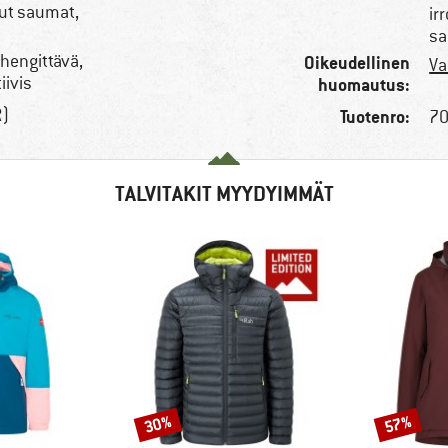
tut saumat,
ir
s
 hengittävä,
Oikeudellinen
Va
iivis
huomautus:
R)
Tuotenro:
70
TALVITAKIT MYYDYIMMÄT
30%
57%
Alennus
Alennus