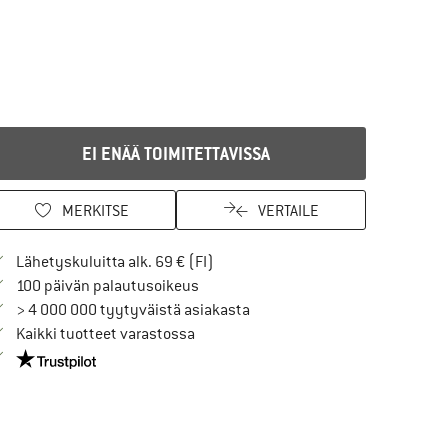
EI ENÄÄ TOIMITETTAVISSA
MERKITSE
VERTAILE
Löydä toimitustiedot täältä! Avaut
Lähetyskuluitta alk. 69 € (FI)
Siirry palautusoikeuteen täältä Avau
100 päivän palautusoikeus
> 4 000 000 tyytyväistä asiakasta
Kaikki tuotteet varastossa
Meillä on Trustpilot -sertifiointi - lue lisää tästä!