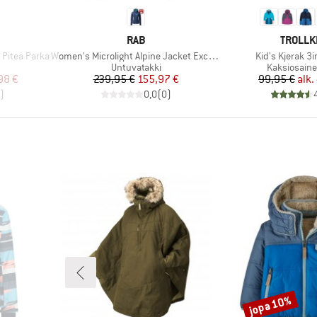
MERKKI
MERKKI
RAB
TROLLK
Tuote
Tuote
Pitea Parka
Women's Microlight Alpine Jacket Exclusive
Kid's Kjerak 3
ä
Tuoteryhmä
Tuoteryhmä
Untuvatakki
Kaksiosaine
tu hinta
Hinta
Alennettu hinta
Hi
Al
98 €
239,95 €
155,97 €
99,95 €
alk.
)
0,0
(
0
)
jopa 10%
Alennus