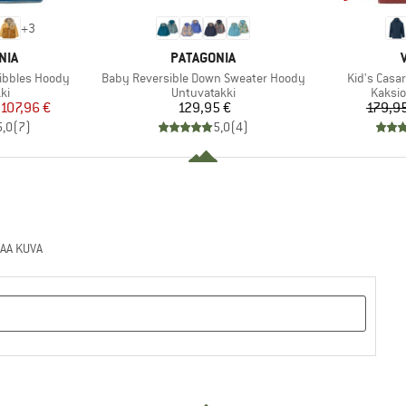
+
3
MERKKI
NIA
PATAGONIA
Tuote
Tuote
ribbles Hoody
Baby Reversible Down Sweater Hoody
Kid's Casar
yhmä
Tuoteryhmä
Tuote
ki
Untuvatakki
Kaksio
nta
ennettu hinta
Hinta
107,96 €
129,95 €
179,9
5,0
(
7
)
5,0
(
4
)
AA KUVA