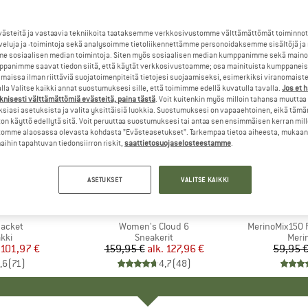
steitä ja vastaavia tekniikoita taataksemme verkkosivustomme välttämättömät toiminnot
veluja ja -toimintoja sekä analysoimme tietoliikennettämme personoidaksemme sisältöjä ja
e sosiaalisen median toimintoja. Siten myös sosiaalisen median kumppanimme sekä mainos
panimme saavat tiedon siitä, että käytät verkkosivustoamme; osa mainituista kumppaneist
maissa ilman riittäviä suojatoimenpiteitä tietojesi suojaamiseksi, esimerkiksi viranomaist
la Valitse kaikki annat suostumuksesi sille, että toimimme edellä kuvatulla tavalla.
Jos et 
knisesti välttämättömiä evästeitä, paina tästä
. Voit kuitenkin myös milloin tahansa muuttaa
siasi asetuksista ja valita yksittäisiä luokkia. Suostumuksesi on vapaaehtoinen, eikä tämä
on käyttö edellytä sitä. Voit peruuttaa suostumuksesi tai antaa sen ensimmäisen kerran mil
omme alaosassa olevasta kohdasta ”Evästeasetukset”. Tarkempaa tietoa aiheesta, mukaan
ihin tapahtuvan tiedonsiirron riskit,
saattietosuojaselosteestamme
.
jopa 20%
jopa 55%
Alennus
Alennus
ASETUKSET
VALITSE KAIKKI
+
1
+
9
NIA
MERKKI
ON
MER
HEB
Jacket
Tuote
Women's Cloud 6
Tuote
MerinoMix150 P
yhmä
kki
Tuoteryhmä
Sneakerit
Tuot
Merin
nta
ennettu hinta
101,97 €
159,95 €
alk.
Hinta
Alennettu hinta
127,96 €
59,95 
,6
(
71
)
4,7
(
48
)