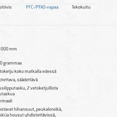
itiivis
PFC-/PFAS-vapaa
Tekokuitu
bl
AP
 000 mm
0 grammaa
toketju koko matkalla edessä
rotettava, säädettävä
ssilipputasku, 2 vetoketjullista
utaskua
rmaali
ustavat hihansuut, peukaloreikä,
kki ja housut yhdistettävissä,