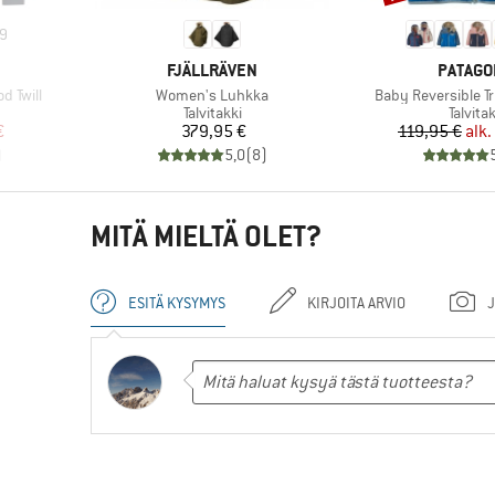
9
MERKKI
MERKKI
FJÄLLRÄVEN
PATAGO
Tuote
Tuote
d Twill
Women's Luhkka
Baby Reversible T
Tuoteryhmä
Tuoter
Talvitakki
Talvitak
tu hinta
Hinta
Hi
Al
€
379,95 €
119,95 €
alk.
)
5,0
(
8
)
MITÄ MIELTÄ OLET?
ESITÄ KYSYMYS
KIRJOITA ARVIO
J