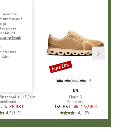
. Tarjoamme
 mainontaa sekä
- ja
a sijaitsee
en pääsyltä.
halua hyväksyä
n
loin tahansa
 lukien
jopa 20%
Alennus
+
4
+
8
KKI
ER PEAK
MERKKI
ON
ineconeHe. II T-Shirt
Tuote
Cloud 6
eryhmä
ovillapaita
Tuoteryhmä
Sneakerit
€
alk.
Hinta
Alennettu hinta
26,98 €
159,95 €
alk.
Hinta
Alennettu hinta
127,96 €
4,5
(
117
)
4,1
(
23
)