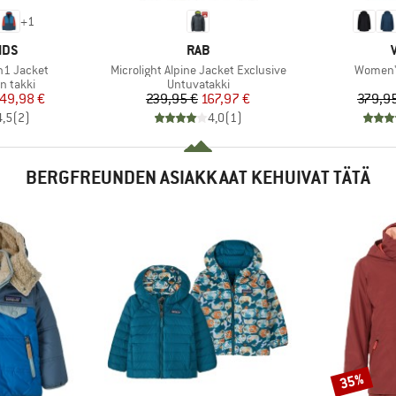
+
1
MERKKI
IDS
RAB
Tuote
Tuote
in1 Jacket
Microlight Alpine Jacket Exclusive
Women's
Tuoteryhmä
n takki
Untuvatakki
nta
ennettu hinta
Hinta
Alennettu hinta
49,98 €
239,95 €
167,97 €
379,9
4,5
(
2
)
4,0
(
1
)
BERGFREUNDEN ASIAKKAAT KEHUIVAT TÄTÄ
35%
Alennus