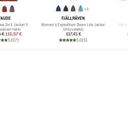
+
1
MERKKI
MERKKI
VAUDE
FJÄLLRÄVEN
Tuote
Tuote
ea 3in1 Jacket II
Women's Expedition Down Lite Jacket
Kid's
ryhmä
Tuoteryhmä
sainen takki
Untuvatakki
Hinta
Alennettu hinta
Hinta
5 €
116,97 €
617,45 €
5,0
(
7
)
5,0
(
5
)