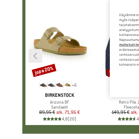
Käytämme evä
myös lisäpal
tarjotaksemm
analyysikump
kolmansissa 
Napsauttamal
muita kuin te
evästeasetuk
verkkosivust
verkkosivust
kolmansiin ma
jopa 20%
jopa 32%
Alennus
Alennus
+
6
MERKKI
BIRKENSTOCK
MERKKI
PATAGO
Tuote
Arizona BF
Tuote
Retro Pile 
Tuoteryhmä
Sandaalit
Tuoter
Fleeceta
89,95 €
alk.
Hinta
Alennettu hinta
71,96 €
149,95 €
alk.
Hi
Al
4,8
(
20
)
4