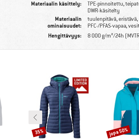
Materiaalin käsittely:
TPE-pinnoitettu, teipa
DWR-käsitelty
Materiaalin
tuulenpitävä, eristävä,
ominaisuudet:
PFC-/PFAS-vapaa, vesit
Hengittävyys:
8 000 g/m²/24h (MVT
jopa 50%
35%
Alennus
Alennus