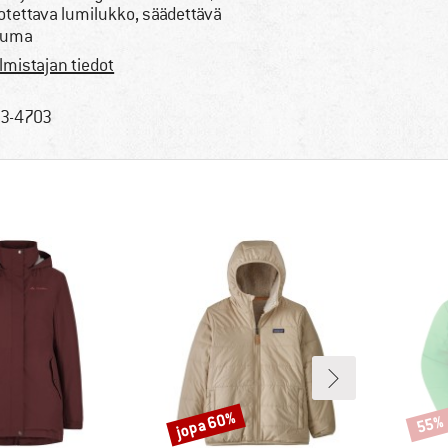
rotettava lumilukko, säädettävä
auma
lmistajan tiedot
3-4703
jopa 60%
55%
Alennus
Alenn