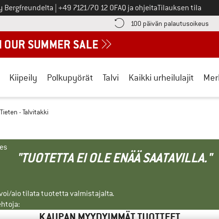
Soita meille
y Bergfreundelta
|
+49 7121/70 12 0
FAQ ja ohjeita
Tilauksen tila
ä maksutiedot täältä! Avautuu tietokentässä
Sii
100 päivän palautusoikeus
Kiipeily
Polkupyörät
Talvi
Kaikki urheilulajit
Mer
Tieten - Talvitakki
nes
"TUOTETTA EI OLE ENÄÄ SAATAVILLA."
i/aio tilata tuotetta valmistajalta.
ehtoja:
KAUPAN MYYDYIMMÄT TUOTTEET