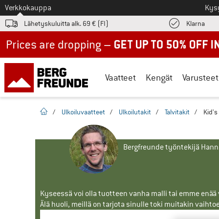
Tästä siirtyäksesi
Verkkokauppa
Kys
Löyd
Lähetyskuluitta alk. 69 € (FI)
Klarna
Up to 50% off now in our summer sale
Vaatteet
Kengät
Varusteet
Kotisivu
/
Ulkoiluvaatteet
/
Ulkoilutakit
/
Talvitakit
/
Kid's 
Bergfreunde työntekijä Han
Kyseessä voi olla tuotteen vanha malli tai emme enää vo
Älä huoli, meillä on tarjota sinulle toki muitakin vaihto