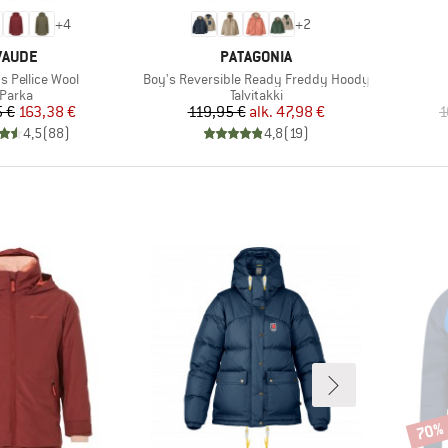
+
4
+
2
MERKKI
MERKKI
VAUDE
PATAGONIA
Tuote
 Pellice Wool
Boy's Reversible Ready Freddy Hoody
Tuoteryhmä
Tuoteryhmä
Parka
Talvitakki
Hinta
Alennettu hinta
Hinta
Alennettu hinta
5 €
163,38 €
119,95 €
alk.
47,98 €
1
4,5
(
88
)
4,8
(
19
)
70%
Alenn