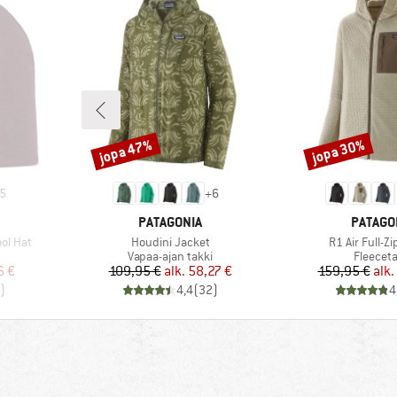
jopa 47%
jopa 30%
Alennus
Alennus
5
+
6
MERKKI
MERKKI
PATAGONIA
PATAGO
Tuote
Tuote
ol Hat
Houdini Jacket
R1 Air Full-Z
ä
Tuoteryhmä
Tuotery
Vapaa-ajan takki
Fleeceta
tu hinta
Hinta
Alennettu hinta
Hi
Al
6 €
109,95 €
alk.
58,27 €
159,95 €
alk.
)
4,4
(
32
)
4