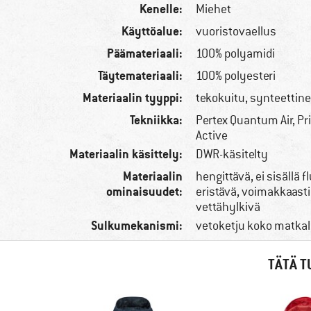
Kenelle:
Miehet
Käyttöalue:
vuoristovaellus
Päämateriaali:
100% polyamidi
Täytemateriaali:
100% polyesteri
Materiaalin tyyppi:
tekokuitu, synteettine
Tekniikka:
Pertex Quantum Air, Pr
Active
Materiaalin käsittely:
DWR-käsitelty
Materiaalin
hengittävä, ei sisällä fl
ominaisuudet:
eristävä, voimakkaasti
vettähylkivä
Sulkumekanismi:
vetoketju koko matkal
TÄTÄ T