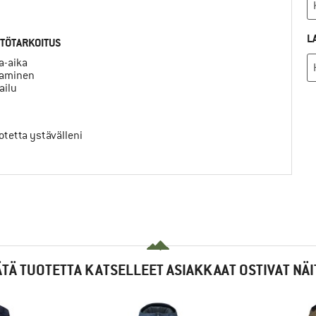
L
TÖTARKOITUS
a-aika
taminen
ailu
uotetta ystävälleni
ÄTÄ TUOTETTA KATSELLEET ASIAKKAAT OSTIVAT NÄI