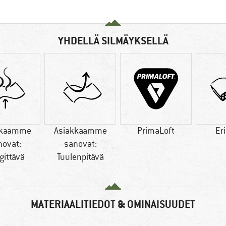
YHDELLÄ SILMÄYKSELLÄ
kkaamme
Asiakkaamme
PrimaLoft
Er
novat:
sanovat:
gittävä
Tuulenpitävä
MATERIAALITIEDOT & OMINAISUUDET