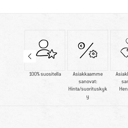
54 g
100% suositella
Asiakkaamme
Asia
sanovat:
sa
Hinta/suorituskyk
Hen
y