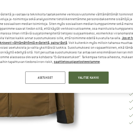
Va
steitä ja vastaavia tekniikoita taataksemme verkkosivustomme välttämättömät toiminnot
veluja ja -toimintoja sekä analysoimme tietoliikennettämme personoidaksemme sisältöjä ja
e sosiaalisen median toimintoja. Siten myös sosiaalisen median kumppanimme sekä mainos
K
panimme saavat tiedon siitä, että käytät verkkosivustoamme; osa mainituista kumppaneist
maissa ilman riittäviä suojatoimenpiteitä tietojesi suojaamiseksi, esimerkiksi viranomaist
la Valitse kaikki annat suostumuksesi sille, että toimimme edellä kuvatulla tavalla.
Jos et 
To
knisesti välttämättömiä evästeitä, paina tästä
. Voit kuitenkin myös milloin tahansa muuttaa
siasi asetuksista ja valita yksittäisiä luokkia. Suostumuksesi on vapaaehtoinen, eikä tämä
Mä
on käyttö edellytä sitä. Voit peruuttaa suostumuksesi tai antaa sen ensimmäisen kerran mil
omme alaosassa olevasta kohdasta ”Evästeasetukset”. Tarkempaa tietoa aiheesta, mukaan
ihin tapahtuvan tiedonsiirron riskit,
saattietosuojaselosteestamme
.
ASETUKSET
VALITSE KAIKKI