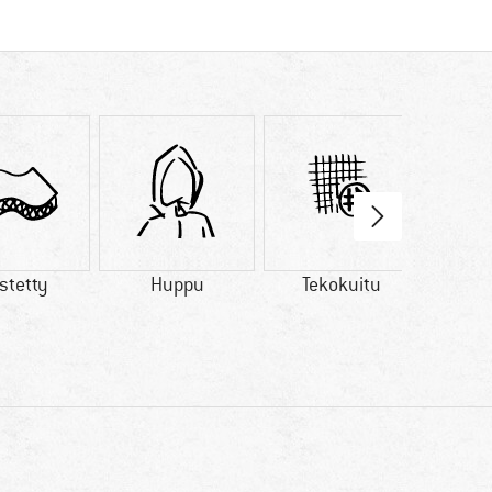
istetty
Huppu
Tekokuitu