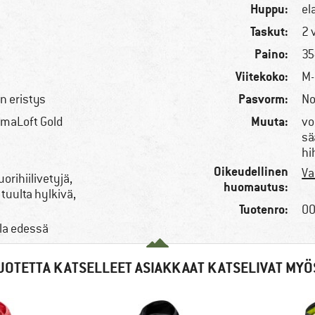
Huppu:
el
Taskut:
2 
Paino:
35
Viitekoko:
M-
Pasvorm:
n eristys
No
Muuta:
imaLoft Gold
vo
sä
hi
Oikeudellinen
Va
uorihiilivetyjä,
huomautus:
 tuulta hylkivä,
Tuotenro:
00
la edessä
UOTETTA KATSELLEET ASIAKKAAT KATSELIVAT MYÖ