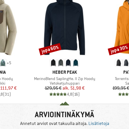
jopa 60%
jopa 30%
Alennus
Alennus
+
5
MERKKI
ME
NIA
HEBER PEAK
PA
Tuote
Tuote
ip Hoody
MerinoBlend SaplingHe. II Zip Hoody
Torrents
hmä
Tuoteryhmä
T
kki
Vetoketjuhuppari
Sa
nta
ennettu hinta
Hinta
Alennettu hinta
111,97 €
129,95 €
alk.
51,98 €
199,95 
,8
(
31
)
4,8
(
16
)
ARVIOINTINÄKYMÄ
Annetut arviot ovat takuulla aitoja.
Lisätietoja