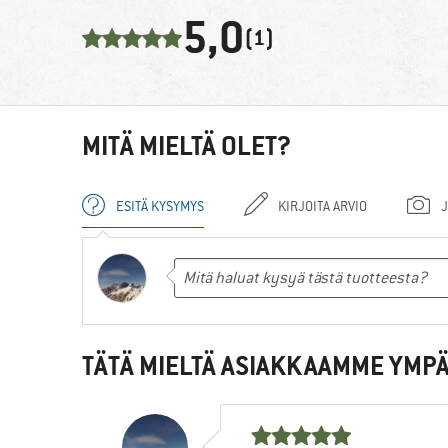
5,0
(1)
MITÄ MIELTÄ OLET?
ESITÄ KYSYMYS
KIRJOITA ARVIO
J
TÄTÄ MIELTÄ ASIAKKAAMME YMPÄ