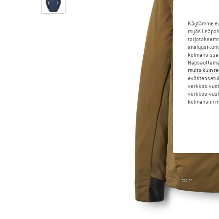
Käytämme evä
myös lisäpal
tarjotaksemm
analyysikump
kolmansissa 
Napsauttamal
muita kuin te
evästeasetuk
verkkosivust
verkkosivust
kolmansiin ma