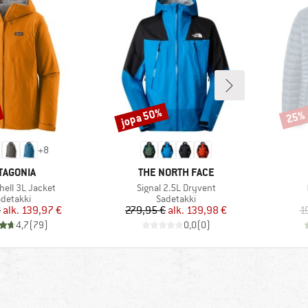
jopa 50%
25%
Alennus
Alenn
+
8
RKKI
MERKKI
TAGONIA
THE NORTH FACE
Tuote
hell 3L Jacket
Signal 2.5L Dryvent
uoteryhmä
Tuoteryhmä
detakki
Sadetakki
Hinta
Alennettu hinta
Hinta
Alennettu hinta
€
alk.
139,97 €
279,95 €
alk.
139,98 €
1
4,7
(
79
)
0,0
(
0
)