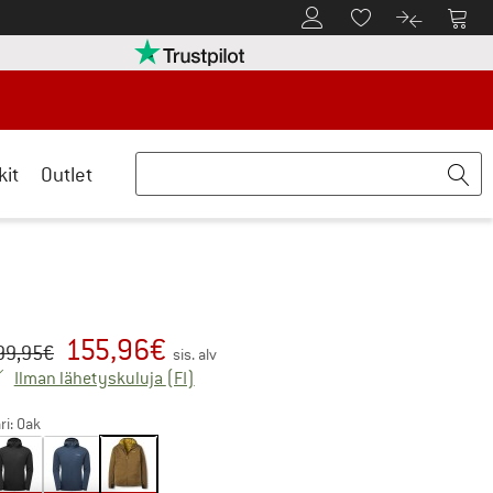
Tästä asiakastilille
Tästä
Tästä toivelistalle
Tästä tuott
rry palautusoikeuteen täältä Avautuu tietokentässä
Meillä on Trustpilot -sertifiointi - lue lis
kit
Outlet
155,96
€
kuperäinen hinta :
nta:
99,95
€
sis. alv
Suomi. Tietoa lähetyskuluista. Avautuu 
Ilman lähetyskuluja
(FI)
ri:
Oak