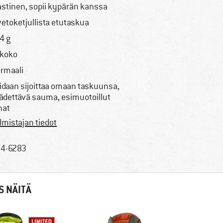
astinen, sopii kypärän kanssa
vetoketjullista etutaskua
4 g
koko
rmaali
idaan sijoittaa omaan taskuunsa,
ädettävä sauma, esimuotoillut
hat
lmistajan tiedot
4-6283
S NÄITÄ