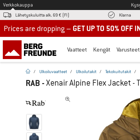
Tästä siirtyäksesi
Verkkokauppa
Kys
Löyd
Lähetyskuluitta alk. 69 € (FI)
Klarna
Up to 50% off now in our summer sale
Vaatteet
Kengät
Varusteet
Kotisivu
/
Ulkoiluvaatteet
/
Ulkoilutakit
/
Tekokuitutakit
/
RAB
-
Xenair Alpine Flex Jacket - 