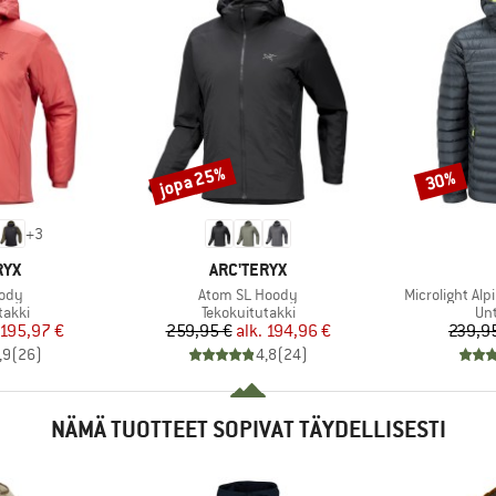
jopa 25%
30%
Alennus
Alennus
+
3
MERKKI
RYX
ARC'TERYX
Tuote
Tuote
ody
Atom SL Hoody
Microlight Alp
mä
Tuoteryhmä
Tu
takki
Tekokuitutakki
Unt
nta
ennettu hinta
Hinta
Alennettu hinta
195,97 €
259,95 €
alk.
194,96 €
239,9
,9
(
26
)
4,8
(
24
)
NÄMÄ TUOTTEET SOPIVAT TÄYDELLISESTI