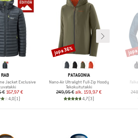
jopa 36%
jopa
Alennus
Alenn
MERKKI
MERKKI
RAB
PATAGONIA
Tuote
Tuot
ine Jacket Exclusive
Nano-Air Ultralight Full-Zip Hoody
Falk
oteryhmä
Tuoteryhmä
uvatakki
Tekokuitutakki
Hinta
Alennettu hinta
Hinta
Alennettu hinta
5 €
167,97 €
249,95 €
alk.
159,97 €
248
4,0
(
1
)
4,7
(
3
)