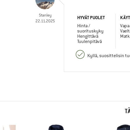
Stanley
HYVÄT PUOLET
KÄYT
22.11.2025
Hinta /
Vapa
suorituskyky
Vael
Hengittävä
Matk
Tuulenpitävä
Kyllä, suosittelisin t
T