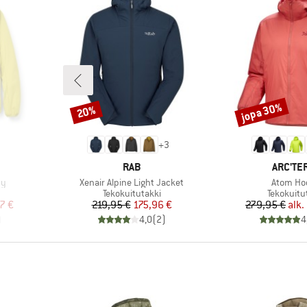
jopa 30%
20%
Alennus
Alennus
+
3
MERKKI
MERKKI
RAB
ARC'TE
Tuote
Tuote
dy
Xenair Alpine Light Jacket
Atom Ho
Tuoteryhmä
Tuoteryh
Tekokuitutakki
Tekokuitu
tu hinta
Hinta
Alennettu hinta
Hi
Al
7 €
219,95 €
175,96 €
279,95 €
alk.
)
4,0
(
2
)
4